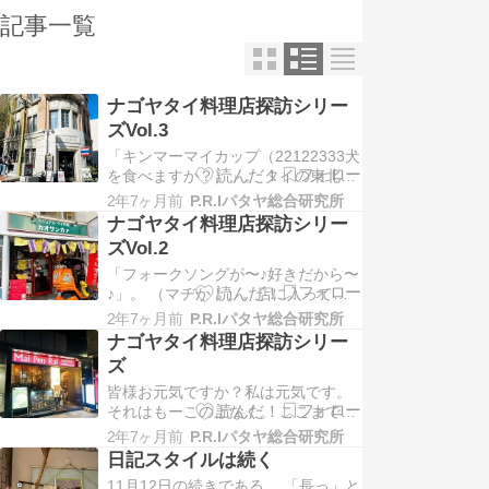
記事一覧
ナゴヤタイ料理店探訪シリー
ズVol.3
「キンマーマイカップ（22122333犬
を食べますか？）」。 タイの東北地
方ウボンラチャタニー出身と知っ
2年7ヶ月前
P.R.Iパタヤ総合研究所
て、ついついクセで聞いてしまう。
ナゴヤタイ料理店探訪シリー
サコンナコーンという県では犬を食
ズVol.2
べる風習があることを知ってから、
「フォークソングが〜♪好きだから〜
出身地が近い子に会うと必ず問い掛
♪」。 （マヂか！）。店に入って席
けるイヂワルな質問。最初は
に座り、まず最初に気になったのが
「は？」と思うものの…
2年7ヶ月前
P.R.Iパタヤ総合研究所
そのB.G.Mの内容だった。 そもそ
ナゴヤタイ料理店探訪シリー
も、タイ料理屋さんなのだから音楽
ズ
もアジアンチックな雰囲気で…とい
皆様お元気ですか？私は元気です。
う発想が浅はかなのかもしれない。
それはもーこの上なく。 ここまで来
自分が客なら望む、もしくは店主な
て今更新年の挨拶はしないけど、今
らそーするとい…
2年7ヶ月前
P.R.Iパタヤ総合研究所
年の目標も決まったし、既にそれに
日記スタイルは続く
向けて動いてもいる。具体的に言え
11月12日の続きである。 「長っ」と