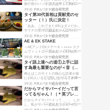
言い放った
旅行前のパッキングは早くて前日と
る。 もうかれこれ累計十年以上この
いう私。 今回の滞在後コンドーを賃
国で生活してきた私…
3年前
P.R.Iパタヤ総合研究所
貸に出すことを決め、どーしても必
タイ第30代首相は貢献党のセ
要な荷物を少しづつ日本に送ろうと
ッター（Ⅰ）氏に決定！
郵便局でパッキンを買って来たのが
「ああ。これでまた4年はダメだわ」
先週。残り一ヶ月を切って（そろそ
サウナの受付のおばちゃんはそう言
ろ準備をせねば！）と、ようやく重
って項垂れた。（軍政はもちろん）
い腰を上げたのだが……
3年前
P.R.Iパタヤ総合研究所
タクシン氏のことも好きではない、
AE & EK STAKE
とのことだからやはり気に入らない
＜AEアンドEKステーキ＞⭐︎⭐︎⭐︎⭐︎ スク
のだろう。何故なら新しく首相に決
ムヴィットロードからソイ81を少し
まったセッター氏はタイ貢献党の議
東側に入ったところにある西洋料理
員であり、同党はタクシン派なので
3年前
P.R.Iパタヤ総合研究所
のレストラン。ステーキサラダピザ
ある。 そう。昨日…
タイ語上達への道①上手に話
パスタなどメニュウには一通り揃っ
す為最も重要なのが＜音（声
ていて、味もまあまあな割にとにか
調）＞であることをまずはし
例えばこのサイトの熱心な読者が仮
く価格が安い。店の雰囲気は悪くな
っかりと理解しよう
に100人いるとして、おそらく約半数
いから値付けが明らかにバグってい
は駐在というかタイ現地在住者、も
る。ま…
3年前
P.R.Iパタヤ総合研究所
しくはパイパイマーマー（行ったり
だからマイサバーイだって言
来たり）あるいは長期滞在したこと
ってるぢゃん！（＊英プレミ
がある方々なのだろう、と、私は勝
アリーグのネタバレあり）
だからマイサバーイって……。 しか
手に予測している。で、残り半分は
し、私がサバーイだろうがそーでな
旅行でタイをしょっちゅう訪れる人
かろうが彼女らにはまったく関係な
やただ単に好きな人…
3年前
P.R.Iパタヤ総合研究所