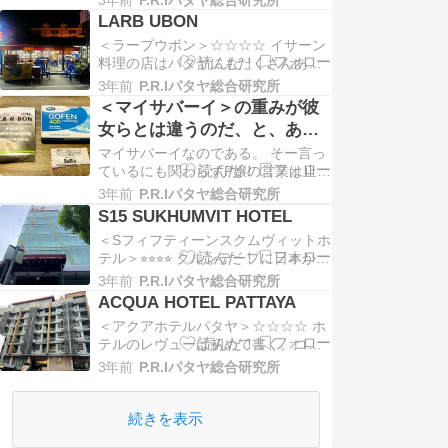
いワケで。 LINEメッセージでのその
LARB UBON
やり取りがあまりにも面白かったの
＜ラープウボン＞☆☆☆☆ イサーン
で、体調思わしくない中ついついま
料理の店はパタヤにもたくさんある
た記事を書いてしまうのだった。 ま
が、立地、味、コスパなど総合得点
ずは本日夕方、揺るぎない決断をも
3年前
P.R.Iパタヤ総合研究所
が高いのはやはりこちらだろう。ご
ってマッサー…
＜マイサバーイ＞の重みが彼
存じの方も多いと思われるが、紹介
女らとは違うのだ、と、あら
しておく。オープエアでプラスティ
ためて知る
マイサバーイなのである。 そー言っ
ック椅子というタイにはよくあるス
ているにも関わらずP嬢の営業は止ま
タイルの食堂である。 店名のラープ
ず、500THB欲しさに強引に部屋まで
はイサーン料理を代表…
3年前
P.R.Iパタヤ総合研究所
凸入。無理矢理一緒に寝た後も、ソ
S15 SUKHUMVIT HOTEL
ファーにドンと座ったままFacebook
＜Sフィフティーンスクムヴィットホ
の閲覧投稿に夢中。こちは一刻も早
テル＞⭐︎⭐︎⭐︎⭐︎ クルンテープに日本から
く独りになりたいのに、結局数時間
ゲストが来る時に紹介するホテルが
滞在した上でようやく彼女は帰って
3年前
P.R.Iパタヤ総合研究所
いくつかあって、その中の一つ。 そ
いく…
ACQUA HOTEL PATTAYA
の名の通りスクムヴィットロードソ
＜アクアホテルパタヤ＞☆☆☆☆ ホ
イ15の角に建ち、アソーク周辺の中
テルのレヴューは初めて書く。コン
級ホテルにおいてはかなり立地が良
ドー所有の為パタヤのホテルに泊ま
い。 少し古くなってしまったが、英
3年前
P.R.Iパタヤ総合研究所
ることがないからだが、旅行者の
国…
方々には有益な情報かもしれないの
で今後増やしていこうと思う。 ここ
続きを表示
はパタヤに遊びに来る知人に紹介す