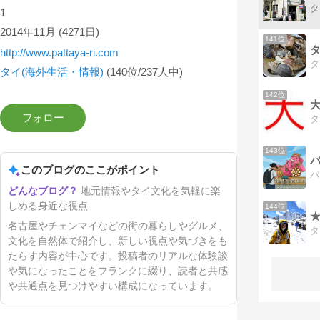
1
2014年11月
(4271日)
141位
http://www.pattaya-ri.com
タイ(海外生活・情報)
(140位/237人中)
142位
143位
このブログのここがポイント
地元情報やタイ文化を気軽に楽
しめる身近な視点
144位
★
名古屋やチェンマイなどの街の暮らしやグルメ、
文化を自然体で紹介し、新しい視点や気づきをも
たらす内容が中心です。投稿者のリアルな体験談
や気になったことをフランクに綴り、読者と共感
や共通点を見つけやすい構成になっています。