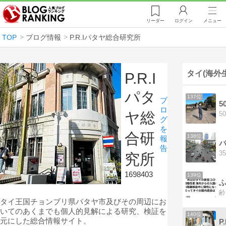
リーダー
ログイン
メニュー
TOP
ブログ情報
P.R.Iパタヤ総合研究所
タイ(海外
P.R.I
パタ
137位
ブ
5
ロ
ヤ総
グ
を
合研
138位
報
告
究所
1698403
139位
タイ王国チョンブリ県パタヤ市及びその周辺にお
いてのあくまでも個人的見解による研究、検証を
140位
元にした総合情報サイト。
P