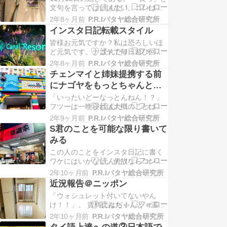
ばYouTubeチャンネルを開設してま
文句を言ってはいけない。コレは日
ずは地元ナゴヤに関する情報発信を
記であり日々の記録なのだから。最
して行く。後々それがタイ王国を中
2年8ヶ月前
P.R.Iパタヤ総合研究所
近ではもーすっかりブログのよーな
心とするアジア…
インスタ日記転載スタイル
ものだが、肝心のWebサイトはほと
皆様お元気ですか？私は恐ろしいほ
んど更新せずインスタばかりだ。だ
ど元気です。ナゴヤで毎日遊び回っ
ってアフィリエイト収入も全然ない
てます！ というワケで、投稿するネ
し、こっちの方が手軽なんだもん。
2年8ヶ月前
P.R.Iパタヤ総合研究所
タが特にないのでニッポンでのイン
あと、多分クセ…
チェンマイと姉妹提携する前
スタ日記を転載します。 11月10日
にナゴヤをもっとちゃんとし
（金） いくつか決めなきゃいけない
なくては
「いったいどーなっとんねん！？」
事柄があって、考え事をするならオ
フツーは一晩寝れば大概のことは忘
レの場合サウナルーム内が何故だか
れるのだが、どーにも気持ちが収ま
集中できるので…
2年9ヶ月前
P.R.Iパタヤ総合研究所
らず朝からインスタに長々とスーパ
S君のことを可能な限り書いて
ーネガティヴ投稿をしてしまった。
みる
相手は名古屋市行政その他諸々。 ニ
この人のことをインスタ日記に書く
ッポン戻ってから地元ナゴヤが以前
ワケにはいかない。何故ならコンプ
と比べ景色などかなり変わってしま
ライアンスに即引っかかるから。例
ったことや、若いコ…
2年10ヶ月前
P.R.Iパタヤ総合研究所
えば彼を紹介する際に「好きな薬物
近況報告＠ニッポン
は︎ークです♪」では一発アウトなので
「ウォシュレット付いてないやん
ある。 ではこのサイトならだいじょ
け！！」。 資料にはちゃんと＜温水
ーぶなのか？と言えば、そこまで深
シャワー便座＞と書いてあったにも
くは書けないかもだけどある程度ま
2年10ヶ月前
P.R.Iパタヤ総合研究所
関わらず、である。 そう。地元ナゴ
ではイケるだろう…
タイ語上達への道③日本語で