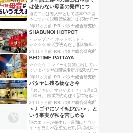
ヤに戻って来て16年振りに独り暮ら
は使わない母音の発声につい
し。で、（これだ！）という物件を
て
過去二回は導入部として基本中の基
気合い入れて内覧した日の話だ。
本について説明した為、ヒジョーに
ま、プライオリティー1番ではないか
理屈っぽい内容となってしまった。
ら、そこは妥協する…
2年11ヶ月前
P.R.Iパタヤ総合研究所
なので、ここまで辿り着いただけで
SHABUNOI HOTPOT
皆様のやる気が伝わってくる。 た
＜シャブノイ ホットポット＞
だ、このシリーズの趣旨はあくまで
☆☆☆☆ 最近ブームらしき火鍋店。
も「もう少しタイ語を上手に話せる
大鍋を皆でつつくのではなく、一人
ようになりたい」という方々に向け
2年11ヶ月前
P.R.Iパタヤ総合研究所
につきミニポット一つというタイプ
てということ。できれば…
BEDTIME PATTAYA
の店。独り身にはありがたい（おひ
☆☆☆☆ コンドーを賃貸に出してい
とり様オッケー♪）。場所はサウスパ
よいよパタヤの滞在場所がなくな
タヤロード沿いで、位置的には3rdロ
り、これからはホテル生活となる。
ードよりやや東になる。 システムは
2年11ヶ月前
P.R.Iパタヤ総合研究所
一発目は急遽探して即決したこのホ
シンプル。259…
パタヤに残る物なき今
テル。実はフライドチキンを買った
「おいおい。マジかよ！？」 9月9日
帰りに通るので気になっていた。改
土曜日。 部屋でのんびりしてたら、
装したばかりのようで割と綺麗な外
コンドーを紹介したエージェントか
観だったから。つまり場所はセント
2年11ヶ月前
P.R.Iパタヤ総合研究所
らLINEメッセージが。内容は「借主
ラルパタヤロードソイ…
＜ナゴヤにソイ6はない＞。と
決まった。明日から入居するから今
いう事実が私を苦しめる
日中に部屋開け渡して」。時間は昼
謎のエラーが発生し一週間ほど当サ
頃。ベッドに寝転がってネトフリの
イトが見られなくなっておりました
ドラマ観てた私は飛び上がった。 い