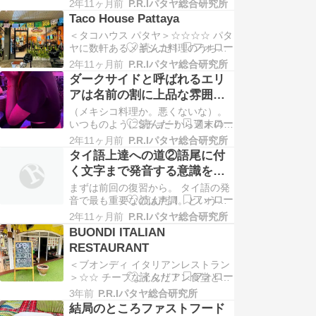
が、先程無事復旧しました。自力で
やそりゃま…
2年11ヶ月前
P.R.Iパタヤ総合研究所
なんとかしようと試行錯誤したもの
Taco House Pattaya
のどーにもならずウェブ関係の仕事
＜タコハウス パタヤ＞☆☆☆☆ パタ
をしている友達のK氏に相談したとこ
ヤに数軒あるメキシコ料理のうち、
ろ、＜wp-includesディレクトリを再
美味しいと噂の某レストランに行っ
インストールする＞という対処方法
2年11ヶ月前
P.R.Iパタヤ総合研究所
て来た。 場所は、スクムヴィットロ
にて解決…
ダークサイドと呼ばれるエリ
ードより東側のいわゆる＜ダークサ
アは名前の割に上品な雰囲
イド＞と呼ばれるエリアで、著名な
気？
（メキシコ料理か。悪くないな）。
ゴルフ場に向かう道ソイサイアムカ
いつものようにSチョーから週末のご
ントリーを奥深くまで行ったところ
はんのお誘いを受け、店のチョイス
の通り沿いにある…
2年11ヶ月前
P.R.Iパタヤ総合研究所
の提案で「メキシコ料理なんていか
タイ語上達への道②語尾に付
がですか？」と。チーズ大好きの私
く文字まで発音する意識を持
としてはトルティーヤチップスにワ
つということ（末子音）
まずは前回の復習から。 タイ語の発
カモレディップとチーズがたっぷり
音で最も重要なのは声調。という話
乗っかったナチョスがすぐに思い浮
をした。これを間違えると相手に意
かび、無性に食べた…
2年11ヶ月前
P.R.Iパタヤ総合研究所
味が通じない。中国語は4種類ヴェト
BUONDI ITALIAN
ナム語は6種類。タイ語は5種類で＜
RESTAURANT
Ⅰ＞〜＜Ⅴ＞までのトーンを言葉に
よって使い分ける必要がある。それ
＜ブオンディ イタリアンレストラン
らは単語を覚える時点で同時に（並
＞☆☆ チープなイタリアン食堂とし
行して）暗記せね…
ていろんなところで紹介されている
3年前
P.R.Iパタヤ総合研究所
のでチェックして来た。結果、どち
結局のところファストフード
らかと言えば注意喚起ということに