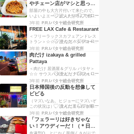
やチェーン店がマシと思って
なるだろうか。場所はサウスパタヤ
しまうのだった
部屋の中も大方片付いて来たので、
からジョムティエンエリアに向かう
いよいよエージェントを呼んで部屋
タッパラヤロード沿いの東側であ
を見せ賃貸に出す内容を相談。当コ
る。 ランチタイムの終…
3年前
P.R.Iパタヤ総合研究所
ンドミニアムの客付けに強い地元業
FREE LAX Cafe & Restaurant
者であり、いかにも慣れている様子
＜フリーラックスカフェアンドレス
だった。 「寝室にもエアコンを設置
トラン＞☆☆☆ サウスパタヤロード
する条件で8000THBでどう？」 そ
に近い側のサードロードを少し東に
う。32平米ワンベッドルームの間取
3年前
P.R.Iパタヤ総合研究所
入った路地にあるスーパーカジュア
りで、リヴィ…
肉だけ izakaya & grilled
ルフレンチ食堂。 一般的には＜ビス
Pattaya
トロ＞と呼ばれる大衆的なフランス
＜肉だけ 居酒屋＆グリル パタヤ＞
メインの西洋料理店でこぢんまりし
☆☆ サウスパタヤビッグC向かい側
てオープンエアだからスーパーカジ
辺りのスクムヴィットロード沿いに
ュアルと表現した。し…
3年前
P.R.Iパタヤ総合研究所
ある日本式焼肉店。家が近所でこの
日本帰国後の反動を想像して
店の前をよく通るのだが、いつも客
ビビる
でいっぱいなのでちょっと気にはな
（マズいなあ。ヒジョーにマズいぞ
っていた。しかし、店名からして明
この状況は）。 タイに居られる期間
らかな＜なんちゃって和食＞であ
がいよいよ残り一ヶ月を切って、部
り、もちろん過度な期待…
3年前
P.R.Iパタヤ総合研究所
屋を貸す準備諸々雑多な用事を自分
「フェラーリは好きぢゃな
なりのペースで徐々にこなしつつ、
い！アウディーだ！（＊日本
やり残したことはないのか？などと
語意訳）」と、彼女は冷たく
血液型O、とにかく面倒くさがりで
心に問い掛けながら日々暮らしてい