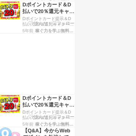
して、ポイントサイト経由
限は99988円なので、20万
Dポイントカード＆D
で商品を購入した事判別し
円チャージで約10万円分の
払いで20％還元キャン
ます。 最近のMacや
ポ…
ペーン実施中
Dポイントカード提示＆D
iphoneには、サイト越えト
払いで20％還元キャンペー
ラッキングを防ぐ
ンが始まったようですね。
ITP（Intelligent Tracking
5年前
稼ぐ力を学ぶ無料講座
自分はドコモでもないし、
Prevention）の機能があ
Dポイントは最近まで無視
り…
してたんですが、ハピタス
のポイントがチャージ出来
るようになったのをきっか
けに今は使うようになって
います。 キャンペーンも
結構多いし、Ｔポイントと
かよりもよ…
Dポイントカード＆D
払いで20％還元キャン
ペーン実施中
Dポイントカード提示＆D
払いで20％還元キャンペー
ンが始まったようですね。
5年前
稼ぐ力を学ぶ無料講座
自分はドコモでもないし、
【Q&A】今からWeb
Dポイントは最近まで無視