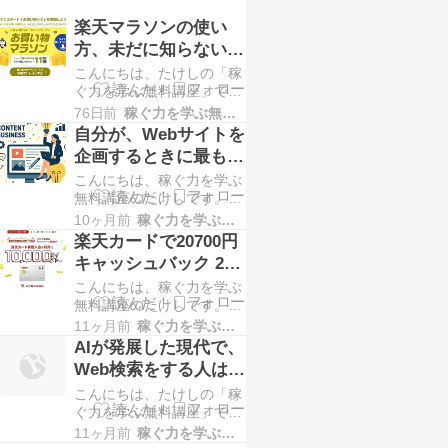
楽天マラソンの使い
方、未だに知らない人
いるらしい
こんにちは、たけしの「稼
ぐ力を学ぶ無料講座」で
す。 明日の5/23から恒例
76日前
稼ぐ力を学ぶ無料講座
の楽天マラソンが始まりま
自分が、Webサイトを
すが、先日、ウチの母親に
企画するときに最も重
楽天マラソンについて話し
視すること
こんにちは、稼ぐ力を学ぶ
たら、仕組みをよく理解で
無料講座のたけしです。
きてませんでした。 母親
自分はビジネスで、何か新
はスマホを使い、Amazon
10ヶ月前
稼ぐ力を学ぶ無料講座
しいものを作るうえで、大
や楽天で買い物もできるた
楽天カードで20700円
事にしていることが一つあ
め、高齢者の割にはスマホ
キャッシュバック 29
ります。 それは、「今あ
を使いこ…
日まで
こんにちは、稼ぐ力を学ぶ
るものよりも良いものが作
無料講座のたけしです。
れるかどうか」がイメージ
9/29まで限定、ハピタス経
できるかどうかです。 例
11ヶ月前
稼ぐ力を学ぶ無料講座
由の楽天カード発行で最大
えば何か新しいWebサイト
AIが発展した現代で、
20700円キャッシュバック
を作ろうと思った時、大ま
Web検索をする人はも
キャンペーンを行っていま
かな構想を頭…
ういない？
こんにちは、たけしの「稼
す。 楽天カード発行のキ
ぐ力を学ぶ無料講座」で
ャッシュバックの中でも最
す。 最近、気になったデ
大級にお得な案件なので、
11ヶ月前
稼ぐ力を学ぶ無料講座
ータがあったので、共有し