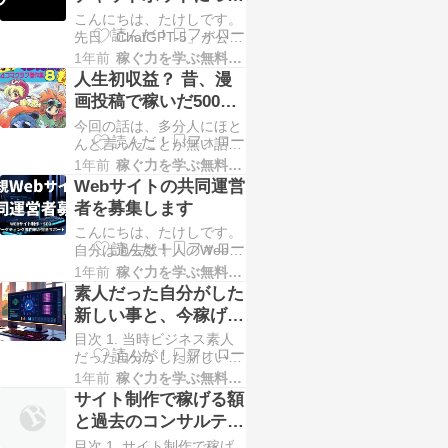
https://kasegu.nkden.com/web-
間登録したの…
て
こんにちは、たけしです。
join/ 思った以上の反応があ
先日「ChatGPT-5」が公開
り、募集から2日間であっ
され、色んなところでニュ
という間に定員の3人が埋
1年前
稼ぐ力を学ぶ無料講座
ースを見ます。正確性向上
まりました。 すぐに募集
人生初収益？ 昔、漫
したという感想も多いです
は締め切った…
画投稿で稼いだ5000
が、反応が早くなったのが
円の話
今回の話は、多分人にほと
自分的には一番感じました
んど言ったことが無い話で
ね。 自分でもこういったAI
す。 自分は実は、高校生
チャットボットはよく利用
1年前
稼ぐ力を学ぶ無料講座
の時に漫画を投稿して
しますが、「Web検索」と
Webサイトの共同運営
5000円を稼いだ事があり
「プログラミング」のツ…
者を募集します
ます。 自分は大学1年では
こんにちは、たけしです。
じめてマクドナルドでバイ
自分は過去数十人のWebサ
トをしましたが、高校はバ
イト・ブログコンサルティ
イトが制限されてる高校な
1年前
稼ぐ力を学ぶ無料講座
ングをしてきましたが、コ
のもあり、バイトの機会は
素人だった自分がした
ンテンツを作る能力はあっ
ありませんでした。なの
新しい事と、今稼げる
ても、どうしても専門的知
で、この漫画投稿…
新しいツール
目次 1. 当時ビジネス素人
識を要する部分で躓いてし
だった自分がした新しい事
まう人がおりました。 そ
2. 新規参入で稼ぐための極
こで今回、Webサイト制
1年前
稼ぐ力を学ぶ無料講座
意3. AIツールを利用するこ
作、リサーチ、マーケティ
サイト制作で稼げる額
とが必須 当時ビジネス素
ングといった専門的な部分
と過去のコンサルティ
人だった自分がした新しい
はこちらで…
ング
目次 1. サイト制作で稼げ
事 自分が初めて行ったビ