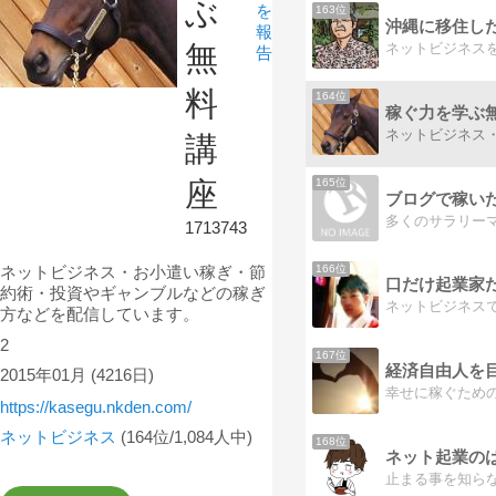
ぶ
を
163位
報
無
告
料
164位
稼ぐ力を学ぶ
講
165位
座
ブログで稼い
1713743
ネットビジネス・お小遣い稼ぎ・節
166位
約術・投資やギャンブルなどの稼ぎ
方などを配信しています。
2
167位
2015年01月
(4216日)
幸せに稼ぐため
https://kasegu.nkden.com/
ネットビジネス
(164位/1,084人中)
168位
ネット起業の