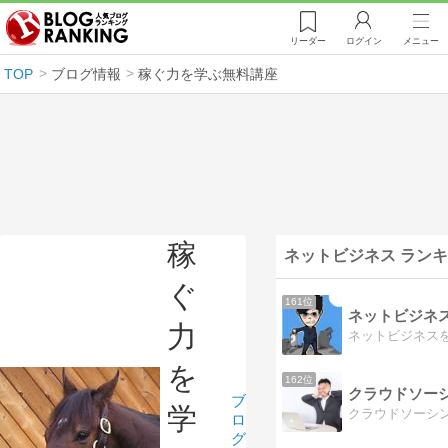
リーダー
ログイン
メニュー
TOP
ブログ情報
稼ぐ力を学ぶ無料講座
稼
ネットビジネス ラン
ぐ
161位
ネットビジネ
力
を
162位
クラウドソー
ブ
学
ロ
グ