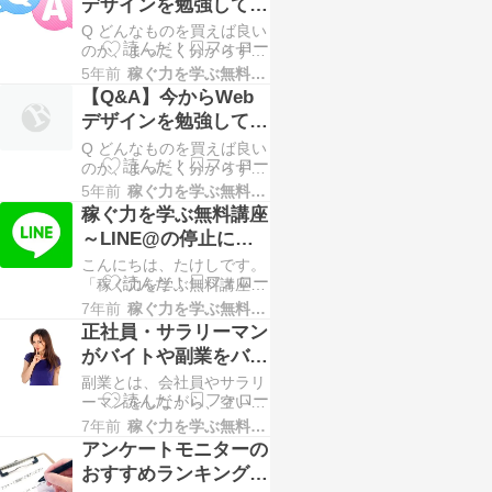
デザインを勉強して仕
してたんですが、ハピタス
事になるでしょうか？
Q どんなものを買えば良い
のポイントがチャージ出来
のか、まったく分からず困
るようになったのをきっか
っていたので助かりまし
けに今は使うようになって
5年前
稼ぐ力を学ぶ無料講座
た。ありがとうございま
います。 キャンペーンも
【Q&A】今からWeb
す。 ちなみに、私は48歳
結構多いし、Ｔポイントと
デザインを勉強して仕
なのですが、今からWebデ
かよりもよ…
事になるでしょうか？
Q どんなものを買えば良い
ザインを勉強して、仕事に
のか、まったく分からず困
なるでしょうか？ また、
っていたので助かりまし
パソコンを使用して、この
5年前
稼ぐ力を学ぶ無料講座
た。ありがとうございま
年齢から他に稼げる仕事が
稼ぐ力を学ぶ無料講座
す。 ちなみに、私は48歳
ありますか？ 学ぶ意欲
～LINE@の停止につ
なのですが、今からWebデ
は、あるんですが…
いて
こんにちは、たけしです。
ザインを勉強して、仕事に
「稼ぐ力を学ぶ無料講座」
なるでしょうか？ また、
のLINE版を友達登録して頂
パソコンを使用して、この
7年前
稼ぐ力を学ぶ無料講座
いている方にご連絡です。
年齢から他に稼げる仕事が
正社員・サラリーマン
来年より、自分が使ってい
ありますか？ 学ぶ意欲
がバイトや副業をバレ
るLINE配信のLINE＠サー
は、あるんですが…
ないで行う方法は？
副業とは、会社員やサラリ
ビスの終了に伴い、「稼ぐ
ーマンをしながら、空いた
力を学ぶ無料講座」のLINE
時間や就業時間以外で違う
版も停止させて頂くことに
7年前
稼ぐ力を学ぶ無料講座
仕事をすることです。 本
なりました。 もし友達登
アンケートモニターの
業＋副業でダブルワークで
録をして頂いている方は…
おすすめランキング！
きれば、「お給料以外にも