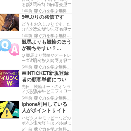
る額2. サイト制作を受注し
ジネスはブログ制作でし
てモヤモヤすること…3. 過
た。当時、「２－９伝説」
1年前
稼ぐ力を学ぶ無料講座
去のコンサルティング4. 自
というパチスロブログを趣
5年ぶりの発信です
分の作った渾身のサイトテ
味で始めたのですが、すで
どうもお久しぶりです。た
ンプレートを使ってほしい
に…
けしです。 約5年ぶりのメ
です サイト制作で稼げる
ルマガ配信となってしま
1年前
稼ぐ力を学ぶ無料講座
額 最近は以前に比べ、サ
い、配信を楽しみにして登
競馬よりも競輪のほう
イト制作の仕事を受けるこ
録して下さっていた方々に
とが多くなりました。個人
が勝ちやすい？
は本当に申し訳ない思いで
に対してもおこなっては…
【Q&A】
Q 競馬より競輪やオートレ
す。 最近発信する機会が
ースのほうが人間であるこ
無かった理由と、発信して
とや人数が少ないことから
いなかった期間何をしてい
5年前
稼ぐ力を学ぶ無料講座
勝ちやすそうですがいかが
たか…ということについて
WINTICKET新規登録
でしょうか？ A 質問ありが
の問い合わせが多かったの
者の顧客単価について
とうございます。 競走対
で、ここで話して…
検証してみた
先日、競輪オートのオンラ
象が人間である事について
イン投票サービス
は、正直あまり関係ないと
「WINTICKET」の新規登
思います。 予想がしやす
5年前
稼ぐ力を学ぶ無料講座
録＆初回チャージで、50％
いと仮定したとして、それ
iphone利用している
還元のキャンペーンをやっ
はオッズに反映されるの
人がポイントサイトで
ていたので登録しました。
で、的中は…
ポイントが付かない理
ハピタスやモッピーなどの
（現在キャンペーンは終了
由
ポイントサイトは、cookie
して、10％還元になってい
によるトラッキングを検知
るようです） 還元額の上
5年前
稼ぐ力を学ぶ無料講座