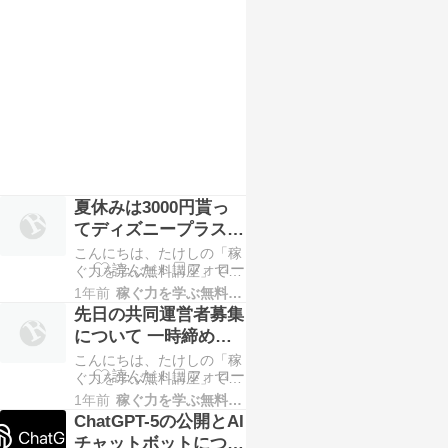
楽天カードを持ってない人
ていこうと思います。 皆
はこの機会に作っとくだけ
さん、何か調べ物がある
でもか…
時、何で調べますか？ ほ
とんどの人はスマホを使っ
て調べると思いますが、ス
マホで「Google検索」
「SNS」「AIツール」あた
りで調べると…
夏休みは3000円貰っ
てディズニープラス見
ました
こんにちは、たけしの「稼
ぐ力を学ぶ無料講座」で
す。 夏休みシーズンも、
1年前
稼ぐ力を学ぶ無料講座
もう終わりですね。 子供
先日の共同運営者募集
が夏休み期間なので、7～8
について 一時締め切
月は動画サブスクの「ディ
りました
こんにちは、たけしの「稼
ズニープラス」を利用して
ぐ力を学ぶ無料講座」で
たんですが、例によってキ
す。 先日の、Webサイト
ャッシュバックサイトの
1年前
稼ぐ力を学ぶ無料講座
の共同運営者募集について
「ハピタス」を利用。 月
ChatGPT-5の公開とAI
ですが、
額1140円のプランを2か月
チャットボットについ