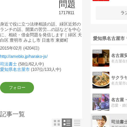
問題
1717811
ラ
身近で役に立つ法律相談の話、緑区近郊の
ランチの話、開業の苦労…の話などを中心
に、相続・借金問題を発信します｜緑区 天
愛知県名古屋市
白区 豊明市 みよし市 日進市 東郷町
2015年02月
(4204日)
104位
http://ameblo.jp/harako-js/
司法書士
(58位/62人中)
愛知県名古屋市
(107位/133人中)
105位
サクラ
106位
記事一覧
107位