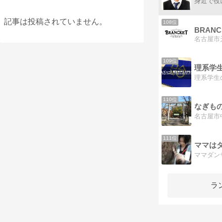
記事は投稿されていません。
108位
BRANCK
109位
理系学
110位
なぎも
111位
ママはダ
ラ