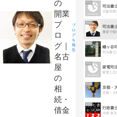
の
57位
司法書
開業
ブ
58位
ブ
ロ
ロ
グ
を
59位
グ｜
報
幡ヶ谷
告
名古
60位
屋
家電司
の
61位
相
続・
62位
行政書士 
借金