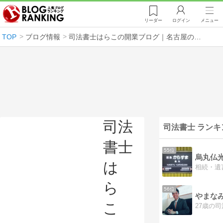
リーダー
ログイン
メニュー
TOP
ブログ情報
司法書士はらこの開業ブログ｜名古屋の相続・借金問題
司法
司法書士 ランキ
書士
55位
は
ら
56位
やまな
こ