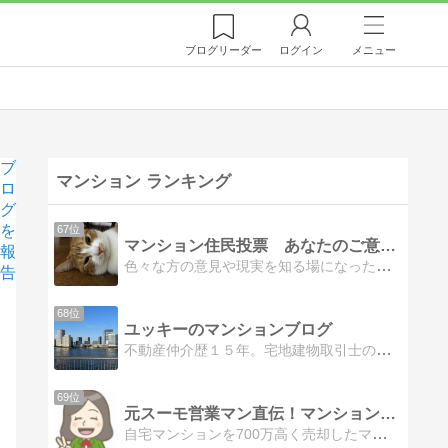
ブログ
リーダー
ログイン
メニュー
ブ
マンション ランキング
ロ
グ
を
67位
マンション住民投票 あなたのご意見は？
報
色々な方の意見や現実を知る場になったらと。論破する場ではありません。どういう考え方があるのか、お互いの意見がどうなのかを知る場です。
告
68位
ユッキーのマンションブログ
不動産仲介歴１５年。宅地建物取引士のユッキーです。
69位
元スーモ営業マン直伝！マンション売却のコツ
自宅マンションを700万高く売却したマンション売却のコツを公開！仕事で培ったノウハウと、実際にマンションを売却した体験談