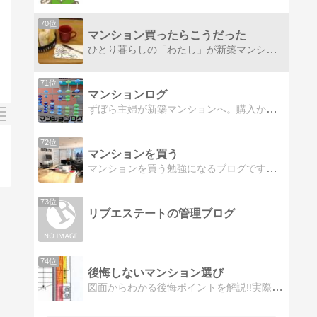
70位
マンション買ったらこうだった
ひとり暮らしの「わたし」が新築マンションに引っ越します
71位
マンションログ
ずぼら主婦が新築マンションへ。購入から２年が過ぎ、マンションについてレビューしています。
72位
マンションを買う
マンションを買う勉強になるブログです難しいことも分かりやすいと思ってもらえるようなブログを目指します
73位
リブエステートの管理ブログ
74位
後悔しないマンション選び
図面からわかる後悔ポイントを解説!!実際に住んでから、こんなはずではなかったを一つでも減らせれる様お手伝いします。