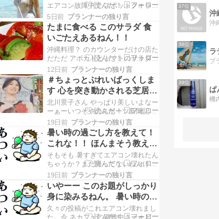
エアコン故障中で スポットクーラー
37位
沖
でも借りる事になりそうやなー 死な
5日前
プランナーの独り言
ない程度に商業施設に逃げるのが一
たまに食べる このサラダ 食
番 夜はネカフェだわ 続きを読む
いごたえあるねん！！
38位
沖縄料理？ のカウンターだけの店た
ラ
だただ アボカドとトマトのサラダな
んだがここの店のママが切るサイズ
12日前
プランナーの独り言
が丁度いいから食べやすいそれをオ
＃ちょっとぷれいばっくしま
39位
リオンビールで流し込むとこれまた
す 心を突き動かされる芝居を
うまいねん 続きを読む
しようと目が覚めた、新しい
北川景子さん やっぱり美しいよなー
扉がひらかれた ｂｙ ＃北川
ーぁーいつぞやのスポーツ新聞記事
思わず撮ってしまったやん！！『ナ
景子 さんやで！
19日前
プランナーの独り言
イトフラワー』Blu-ray豪華版【Blu-
暑い時の過ごし方を教えて！
ray】 [ 北川景子 ]
これな！！ ほんまそう教え
て。 エアコン動かんねん。
そもそも 暑すぎてエアコン壊れたん
ちゃうか？まだ帰ってないねんけ
ど。ああのエアコン動かん部屋に戻
19日前
プランナーの独り言
るのはどう整理したらどう行動した
いやーー このお題がしっかり
らええのかわからん。ちなみに マン
身に染みるねん。 暑い時の過
ションの管理会社に連絡したら一応
ごし方を教えて！ 実はここに
見に来てくれるらしいねんけど経年
久々の投稿がこれエアコン壊れまし
劣化あたりが理由じゃない限り自己
きてエアコンぶっ壊れたわ！
た。今 ネカフェに避難中さーーどう