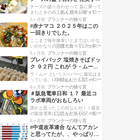
Nextれいわ山本太郎代表はサーフィ
とこうなる。
チーズの盛り合わせって 皿に乗って
ン帰りにスピード違反をオービスに
きたときのわくわく感何が乗ってい
検知されるも「秘書に対応を押し付
るんやろ？ あのチーズ入っているか
け3カ月放置…
5ヶ月前
プランナーの独り言
な？って思うんやけどここは出てき
#赤ナマコ ２０２５年はこの
た瞬間 おっ！！と思うのはチーズの
一回きりでした。
方ではなく皿の方目立ちすぎんね
ここまで毎年爆食いとまではいかな
ん‼ サラ！ってなる。チーズをアッ
いがかなりの頻度で食べていた赤ナ
プで撮ってもこうなる。皿 目立つね
マコそれが２０２５年はこの一回き
ん！！世界三大ブ…
5ヶ月前
プランナーの独り言
りだったような気がする。それのこ
プレイバック 塩焼きそばドッ
れも定番のお店尼寿すしさんでまー
ク ９２円 これが ラ・ムー
ー暇がないと食べる機会が減るとい
（＃LAMU) の一押しやな
ラ・ムー というスーパーに最近はま
うことは忙しかったってこっちゃな
っている。LAMUなんとも安いそし
２０２５年は、、、と振り返った２
てたまたま行った日には 塩焼きそば
０２６年 ３月４日です…
6ヶ月前
プランナーの独り言
ドック９２円があった。税込９９円
＃阪急電車日和 １７ 最近コ
焼きそばの乗っている量のバランス
ラボ車両がおもしろい
悪いが多さが半端ない定番の焼きそ
誰かと思ったこの目なんや！！最近
ばドックと殆ど差は無いが、ソース
の阪急電車はなにかと賑やか。色ん
使ってない分１円安いちなみに驚き
なコラボペイント車両がある。最近
の金額でこの量のポ…
6ヶ月前
プランナーの独り言
ならこの 星のカーヴィーとのコラボ
#中道改革連合 なんてアカン
やな！
と思ってたが、、やっぱり