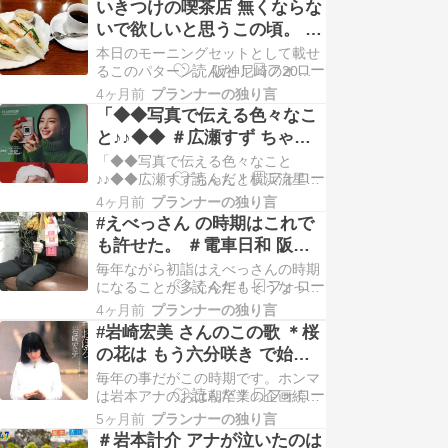
いきつけの喫茶店 無くならな
02014-05-14 21:302編集＃斎藤真美
いで欲しいと思うこの頃。 ＃
です ＡＢＣアナですが変顔しなくて
喫茶店最高かよ ！
本日のモーニングセットとして載せ
いい...PV4コメント02021-01-22
るこのパターン。 阪神尼崎の20年
21:083…
以上通っている喫茶店。 無くならな
4ヶ月前
プランナーの独り言
いで欲しいと思うが ママさんもやや
「◆◆写真で伝える色々なこ
高齢 。いつまでできるやら？でも頑
と♪♪◆◆ ＃広瀬すず ちゃん
張ってます。 名入れ 【ビールジョ
と ＃横浜流星 君が、、、
「◆◆写真で伝える色々なこと
ッキ】グラス プレゼント★還暦祝い
♪♪◆◆広瀬すずちゃんと横浜流星君
などのギフトにもピッタリ★お酒が
の壁ポスターまーーこういうのは駅
更に美味しく…
4ヶ月前
プランナーの独り言
によくあるでも気になったのがチェ
#えべっさん の時期はこれで
キまだあるんやねーーそして広告に
も許せた。 ＃電車日和 阪神
使われるってことはまだ需要がある
電車日和 １３
毎年ながら初詣はえべっさんの時期
ってことそして言っておくとこんな
になることが多く今年もそうなっ
２５年のクリスマス付近の画像を使
た。もう四月なのに、、、正月のこ
ってるってことはいかに２５…
4ヶ月前
プランナーの独り言
ろの話題を思い出しながら載せるの
#岩崎宏美 さんのこの歌 ＊桜
も頭を回転させるのにいいなーと前
の花は もう六分咲き で始ま
向きにとらえながらキーを打ち込ん
る ＃春おぼろ 消されてもく
でいる。自分なりにこのショットで
毎年の事だがこの時期です。ホンマ
思うことだが、熊笹で顔がかくれて
じけんぞ！！ そして今年も！
は岩本アナのおは朝卒業の企画続き
いるので、モザイク処理とか…
をやらんとあかんのだが、やっぱり
5ヶ月前
プランナーの独り言
これもやらんとあかんのよ！桜の花
＃岩本計介 アナが泣いたのは