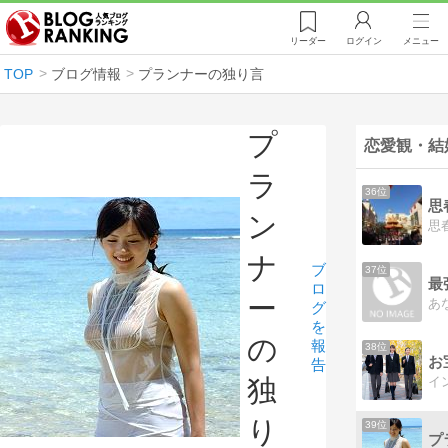
リーダー
ログイン
メニュー
TOP
ブログ情報
プランナーの独り言
プ
恋愛観・結
ラ
36位
ン
ナ
ブ
37位
最
ロ
ー
あ
グ
を
の
報
38位
告
独
り
39位
プ