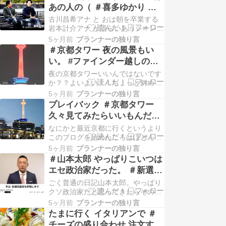
はもう6分咲き シングルレコードの
あの人の（ ＃喜多ゆかり ）
ジャケットはこっちね！ 当時の映像
卒業企画の時だった
古川昌希アナ と おは朝を卒業する
こちら ⇊ でもまた消されるや
岩本計介アナ が語らいあうシーン
も！！ 桜の花は もう六分咲き見上
久々におは朝を7時から８時までし
げることなく あなた…
5ヶ月前
プランナーの独り言
っかり見た。まーー昔は おはようコ
＃京都タワー 夜の風景もい
ールから続きでおは朝までしっかり
い。 #ファインダー越しの世
見たもんだが近頃はややそれもでき
界
夜の京都タワーいいんではないです
なくなってきた。今日 しっかり見よ
か？？よいよい！！ちょっと斜めに
うと思ったのはやはり岩本アナが卒
してもいいです。 ~~~~
業ということからだ…
5ヶ月前
プランナーの独り言
プレイバック ＃京都タワー
久々見てみたらいいもんだ！
#ファインダー越しの私の世
なにかと最近京都に行くというより
界
このブログを始めたころはほとんど
京都が仕事場だったので京都での出
5ヶ月前
プランナーの独り言
来事が中心だった１０年を超えてま
＃山本太郎 やっぱりこいつは
た京都に来るようになったたまに見
エセ政治家だった。 ＃新選組
る京都タワーーいいもんだ！！
の名が廃れるから党名変えろ
ごく普通の日記山本太郎。やっぱり
と言いたい。
クソ政治家だと思ってきたらその通
りだったわ病気を理由に政治の舞台
5ヶ月前
プランナーの独り言
からいったん消えようとしたがそれ
たまに行く イタリアンで ＃
も怪しい。Previous1枚目／9枚中
チーズの盛り合わせ 注文する