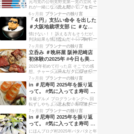
や！ 議席半数近く失う見込
元与党の公明党野党第一党の立民 そ
み、
れが一緒になったと聞いて、 なんじ
ゃ？っと思っていたがやっぱり世間
6ヶ月前
プランナーの独り言
から期待されていないんやなーーと
「４円」支払い命令 を出した
思った。しゃーないな。 ~~~~ブッ
＃大阪地裁堺支部 に ＃なん
クス
でやねん ！！ ( ﾟДﾟ) ってな
情けない！！ 訴える方もそうだが、
ったわ！！ ( ﾟДﾟ)
判決結果も情けない！~~~~~事件捜
査中の警察官が無断駐車、「４円」
7ヶ月前
プランナーの独り言
支払い命令…苦情受け２０分後に移
立呑み ＃晩杯屋 阪神尼崎店
動でも「管理する男性の権利侵害」
初体験の2025年 #今日も美味
と認定読売新聞オンラインのトップ
しい物を求めて
2025年初めて行った店 そこでの感
ページ2026/01/17 09:30 ひき逃げ事
想。チャーシューエッグに似せた？
件を捜査していた警察官が、月決
ベーコンエッグこれは初体験黒胡椒
め…
7ヶ月前
プランナーの独り言
がいい。 ゴーヤの漬物だったか？B
in ＃尼寿司 2025年を振り返
級グルメ満載そして関東風のもつ煮
って。 #気に入ってま寿司 ち
ほうれん草のお浸し最初はビールと
ゃんと茹でられた ＃エビ は
炙りチーズ。これで始まったのだが
Ｂ級グルメ ブログランキングへ 回
あまりの安さに色々頼んだわ！！晩
うまいねん。
転ずしやちょっとお安い寿司屋さん
杯屋さん不親切な…
でエビをなかなか注文することが無
7ヶ月前
プランナーの独り言
い。最近は ★赤海老 とかで値段を
in ＃尼寿司 2025年を振り返
高めに設定しているところもある
って。 #気に入ってま寿司 少
が、ここのエビはシンプルに昔なが
し身厚の切り口がコリコリで
にほんブログ村2025年バタバタと年
らの茹で海老なのだがパサパサ感が