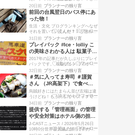
負担になるかも？どーー…
したものか？新規で買うと高石
20日前
プランナーの独り言
え？？ 文字変換おかしくない？高い
前回の台風翌日のバス停にあ
し、、高石じゃない高いし、、、て
った物！
なわけでスポットクーラーでもレン
生活・文化 ブログランキングへなぜ
タルしますかね？
それを置いていくんや？？と思わず
言ってしまった。ランチボックス置
31日前
プランナーの独り言
いてけぼり。そうそうこの前の台風
プレイバック #Ice・lolliy こ
の日バス停に食べた後？のランチボ
の美味さわかる人は 駄菓子好
ックスが忘れられていた
き！ 馬車道アイスクリン ＃
2017年の記事だが久しぶりにプレイ
pic.twitter.com/czIbMfskvT— プラン
アイスクリン ＃ファミリーマ
バックです。 Ｂ級グルメ ブログラ
ナーの戯言 (@pNWBLIWc…
ンキングへ懐かしい味みつけ！！そ
ート
32日前
プランナーの独り言
う カスタード味。ファミリーマート
＃気に入ってま寿司 ＃謹賀
に売っていた。書いてある通り懐か
さん （JR高架下）で食べる
しい味だ。またたくまに溶けるとあ
寿司は 好きなものオンパレー
烏賊好きにはたまらん並び左端は違
る。見た目は やっぱり懐かしい色や
ド。
うけどね！もう一丁 ややアップで左
っぱり 溶けるの早かった。でーーー
は炙り鰯です。やっぱり寿司といえ
ーよーーーく…
34日前
プランナーの独り言
ばこれいるっしょ 赤だし関西人なら
提供する「管理画面」の管理
尚更いるねん！基本すべてのお寿司
や安全対策はホテル側の担当
が安いやっぱり追加にも烏賊ゲソが
範囲と主張。＃Booking.com
J-CASTニュース / 2026年5月26日
メインですうどん ひもかわうどん
経由の予約情報流出、日本法
10時0分世界最大級の旅行予約サイ
帯麺 乾麺 めん4袋 8人前 濃縮つゆ8
ト「Booking.com」(ブッキング・ド
人前 ゆう…