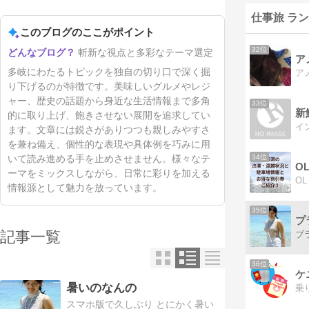
仕事旅 ラ
このブログのここがポイント
32位
斬新な視点と多彩なテーマ選定
ア
多岐にわたるトピックを独自の切り口で深く掘
り下げるのが特徴です。美味しいグルメやレジ
ャー、歴史の話題から身近な生活情報まで多角
33位
新
的に取り上げ、飽きさせない展開を追求してい
ます。文章には鋭さがありつつも親しみやすさ
を兼ね備え、個性的な表現や具体例を巧みに用
34位
いて読み進める手を止めさせません。様々なテ
O
ーマをミックスしながら、日常に彩りを加える
情報源として魅力を放っています。
35位
プ
記事一覧
36位
暑いのなんの
乗
スマホ版で久しぶり とにかく暑い