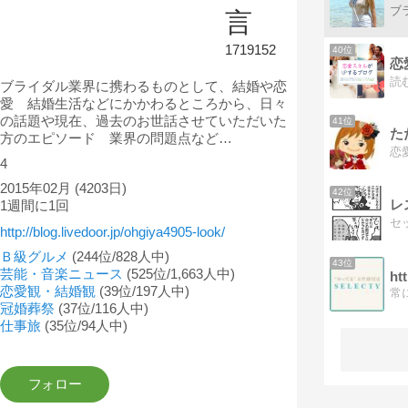
言
1719152
40位
恋
ブライダル業界に携わるものとして、結婚や恋
愛 結婚生活などにかかわるところから、日々
の話題や現在、過去のお世話させていただいた
41位
方のエピソード 業界の問題点など…
4
2015年02月
(4203日)
42位
レ
1週間に1回
http://blog.livedoor.jp/ohgiya4905-look/
Ｂ級グルメ
(244位/828人中)
43位
芸能・音楽ニュース
(525位/1,663人中)
ht
恋愛観・結婚観
(39位/197人中)
冠婚葬祭
(37位/116人中)
仕事旅
(35位/94人中)