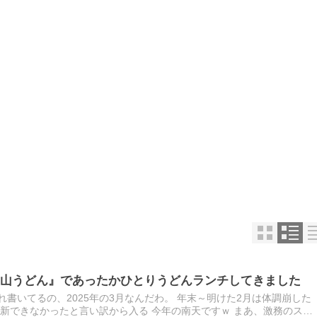
山うどん』であったかひとりうどんランチしてきました
れ書いてるの、2025年の3月なんだわ。 年末～明けた2月は体調崩した
更新できなかったと言い訳から入る 今年の南天ですｗ まあ、激務のスト