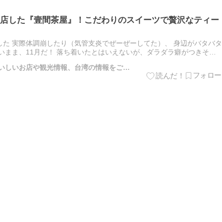
店した『壹間茶屋』！こだわりのスイーツで贅沢なティー
た 実際体調崩したり（気管支炎でぜーぜーしてた）、 身辺がバタバタ
いまま、11月だ！ 落ち着いたとはいえないが、ダラダラ癖がつきそう
 以前、このお店だったとこにお茶屋の看板が出てて、 職場…
のおいしいお店や観光情報、台湾の情報をご…