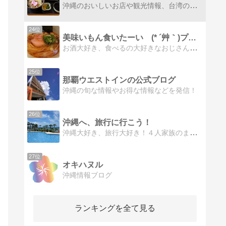
沖縄のおいしいお店や観光情報、台湾の情報をご紹介。 ちょこっと、貧しい自炊日記も。
24位
美味いもん食いたーい (* ´艸｀)プププ
お酒大好き、食べるの大好きなおじさんの食べ歩き記録です。
25位
那覇ウエストインの公式ブログ
沖縄の旬な情報やお得な情報などを発信！
26位
沖縄へ、旅行に行こう！
沖縄大好き、旅行大好き！４人家族のまったり旅行記です。
27位
オキハヌル
沖縄情報ブログ
ランキングを全て見る