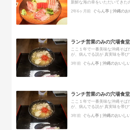
新鮮な海の幸をいただいてきた
１月末に、新年会を兼ねてお友達
2年6ヶ月前
ぐらん亭 | 沖縄
ランチ営業のみの穴場食堂
ここ１年で一番美味な沖縄そばだ
が、病んでる説が 真実味を帯び
ただけですｗ さて、珍しく日曜
3年前
ぐらん亭 | 沖縄のおい
ランチ営業のみの穴場食堂
ここ１年で一番美味な沖縄そばだ
が、病んでる説が 真実味を帯び
ただけですｗ さて、珍しく日曜
3年前
ぐらん亭 | 沖縄のおい