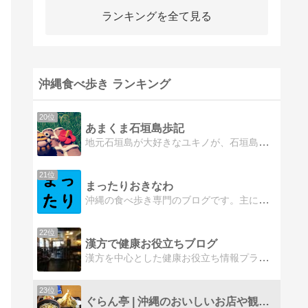
ランキングを全て見る
沖縄食べ歩き ランキング
20位
あまくま石垣島歩記
地元石垣島が大好きなユキノが、石垣島の事を色々紹介したいと思って誕生したブログです
21位
まったりおきなわ
沖縄の食べ歩き専門のブログです。主に那覇を中心に本島内の飲食店を紹介しています。サラリーマンのためテイクアウトの弁当も多めで、子供と一緒に食べ歩くこともあるのでお子様向けの料理も紹介しています。
22位
漢方で健康お役立ちブログ
漢方を中心とした健康お役立ち情報プラス東京と沖縄の情報をお伝えしていきます！
23位
ぐらん亭 | 沖縄のおいしいお店や観光情報、台湾の情報をご…