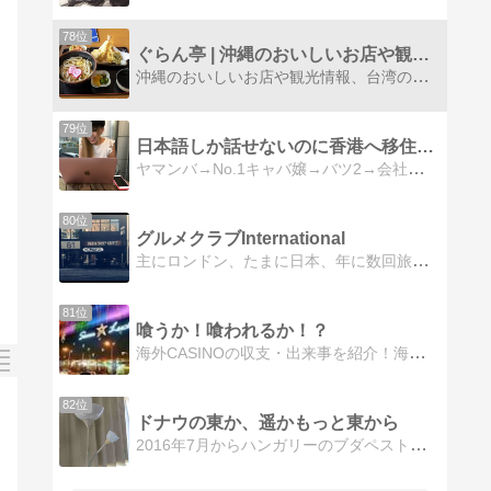
78位
ぐらん亭 | 沖縄のおいしいお店や観光情報、台湾の情報をご…
沖縄のおいしいお店や観光情報、台湾の情報をご紹介。 ちょこっと、貧しい自炊日記も。
79位
日本語しか話せないのに香港へ移住してみた
ヤマンバ→No.1キャバ嬢→バツ2→会社経営→香港移住ある日突然決まった香港移住。ビビりまくりのドタバタ生活を記録します。
80位
グルメクラブInternational
主にロンドン、たまに日本、年に数回旅行先からオススメカフェやフードをわりとふざけながらダラっとレポートしています。
81位
喰うか！喰われるか！？
海外CASINOの収支・出来事を紹介！海外CASINOにおける戦況報告や様々な出来事、そしてご当地グルメも紹介します。
82位
ドナウの東か、遥かもっと東から
2016年7月からハンガリーのブダペストでの生活を開始！ こちらでの観光・グルメ情報をお届けしています。年に一度は遥かもっと東（＝東京）に戻る予定です。