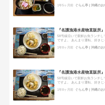
レスを散らすために、 2月に久
1年5ヶ月前
ぐらん亭 | 沖縄
『名護漁港水産物直販所』
58号線沿いで新鮮お魚ランチし
ですよ。 あんまり運転、好きじ
AT運転するとちょっと疲れる。
1年8ヶ月前
ぐらん亭 | 沖縄
『名護漁港水産物直販所』
58号線沿いで新鮮お魚ランチし
ですよ。 あんまり運転、好きじ
AT運転するとちょっと疲れる。
1年8ヶ月前
ぐらん亭 | 沖縄