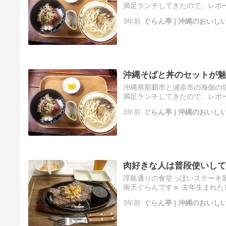
満足ランチしてきたので、レポー
誕生で、 春だなぁとしみじみし
3年前
ぐらん亭 | 沖縄のおい
沖縄そばと丼のセットが魅
沖縄県那覇市と浦添市の海側の
満足ランチしてきたので、レポー
誕生で、 春だなぁとしみじみし
3年前
ぐらん亭 | 沖縄のおい
肉好きな人は普段使いして
浮島通りの食堂っぽいステーキ屋
南天ぐらんですｗ 去年生まれた
全についていないので、 そのう
3年前
ぐらん亭 | 沖縄のおい