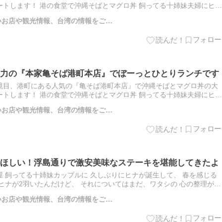
トします！ 港の食堂で沖縄そばとマグロ丼 飼ってる十姉妹夫婦にヒナ
てる南天ですよ。 この十姉妹のヒナについては、去年、 ワタシ…
しいお店や観光情報、台湾の情報をご…
力の『本家亀そば港町本店』でぼーっとひとりランチです
境目、港町にある人気の『亀そば港町本店』で沖縄そばとマグロ丼の大
トします！ 港の食堂で沖縄そばとマグロ丼 飼ってる十姉妹夫婦にヒナ
てる南天ですよ。 この十姉妹のヒナについては、去年、 ワタシ…
しいお店や観光情報、台湾の情報をご…
ほしい！浮島通りで激安美味なステーキを堪能してきたよ
 飼ってる十姉妹カップルに 久しぶりにヒナが誕生して、 春を感じる
ヒナが2羽いたんだけど、 それについてはまだ、ワタシの 心の整理が完
ち書きますわ。 さて、ステーキが普段ごはんの沖縄で、 …
しいお店や観光情報、台湾の情報をご…