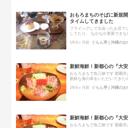
おもろまちのそばに新規開
タイムしてきました
フライングして出会ったお店でし
してたり、 なかなか更新できな
だし、 久々の更新ですよっと。
1年9ヶ月前
ぐらん亭 | 沖縄
新鮮海鮮！新都心の『大安
おもろまちで魚三昧です 那覇市
新鮮な海の幸をいただいてきた
１月末に、新年会を兼ねてお友達
2年6ヶ月前
ぐらん亭 | 沖縄
新鮮海鮮！新都心の『大安
おもろまちで魚三昧です 那覇市