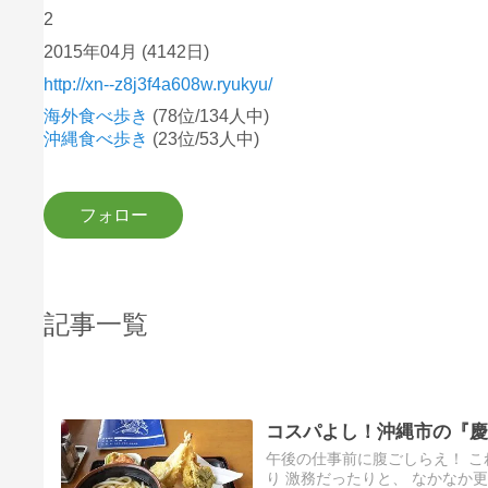
2
2015年04月
(4142日)
http://xn--z8j3f4a608w.ryukyu/
海外食べ歩き
(78位/134人中)
沖縄食べ歩き
(23位/53人中)
記事一覧
コスパよし！沖縄市の『慶
午後の仕事前に腹ごしらえ！ こ
り 激務だったりと、 なかなか