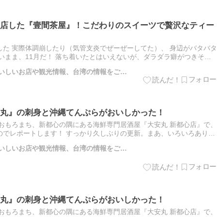
店した『壹間茶屋』！こだわりのスイーツで贅沢なティー
た 実際体調崩したり（気管支炎でぜーぜーしてた）、 身辺がバタバタ
いまま、11月だ！ 落ち着いたとはいえないが、ダラダラ癖がつきそう
 以前、このお店だったとこにお茶屋の看板が出てて、 職場…
のおいしいお店や観光情報、台湾の情報をご…
丸』の刺身と沖縄てんぷらがおいしかった！
おもろまち、新都心の隅にある海鮮専門居酒屋『大安丸 新都心店』で、
のでレポートします！ すっかり久しぶりの更新。まあ、いろいろありｗ
とふたりで おもろまちを飲み歩いてきましたよ。 行ってき…
のおいしいお店や観光情報、台湾の情報をご…
丸』の刺身と沖縄てんぷらがおいしかった！
おもろまち、新都心の隅にある海鮮専門居酒屋『大安丸 新都心店』で、