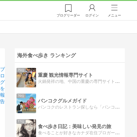
ブログ
リーダー
ログイン
メニュー
海外食べ歩き ランキング
ブ
75位
重慶 観光情報専門サイト
ロ
火鍋発祥の地、中国の重慶の専門サイトです。本場の絶品麻辣火鍋など激辛重慶グルメの最新情報や、三国時代には蜀が栄えた重慶の深い歴史、おすすめ観光スポットなどを重慶育ちの地元っ子が紹介します！霧の都や美人の街として有名な重慶の魅力をお伝えします
グ
を
報
76位
バンコクグルメガイド
告
バンコクのレストラン探しなら「バンコクグルメガイド」。在住者が自ら足を運んだ150店舗超のリアルな実食レビューを完全データベース化！便利な検索機能とAIのスマートなナビゲートで、本当に『美味しい』絶品グルメをピンポイントで導き出します。
77位
食べ歩き日記：美味しい発見の旅
食べることが好きなカナダ在住ブロガーのAmyYeがレストランで勤務する傍ら、美味しいものを求めて休日には街に繰り出しています。