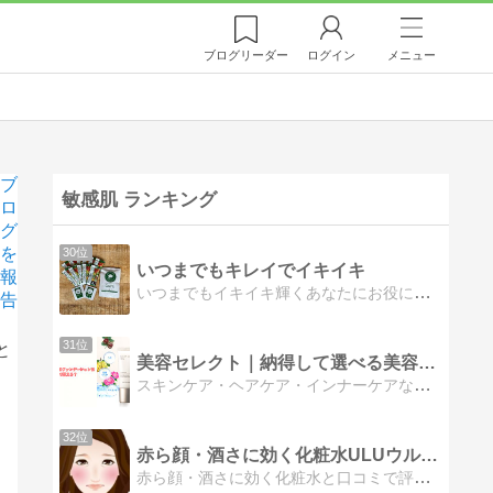
ブログ
リーダー
ログイン
メニュー
ブ
敏感肌 ランキング
ロ
グ
を
30位
いつまでもキレイでイキイキ
報
いつまでもイキイキ輝くあなたにお役に立てる情報を♪
告
31位
と
美容セレクト｜納得して選べる美容アイテムをご紹介します。
スキンケア・ヘアケア・インナーケアなどの美容アイテムについて、話題性や口コミだけに流されず、成分や特徴、使用シーンなどをもとに、できるだけ納得して選べるような視点を大切に紹介しています。
32位
赤ら顔・酒さに効く化粧水ULUウルウの販売店・口コミ・評判…
赤ら顔・酒さに効く化粧水と口コミで評判のＵＬＵウルウの販売店情報！最安値は楽天？Amazon？マツキヨ？ドラッグストア？ 実際に使用した方の口コミもチェック！…