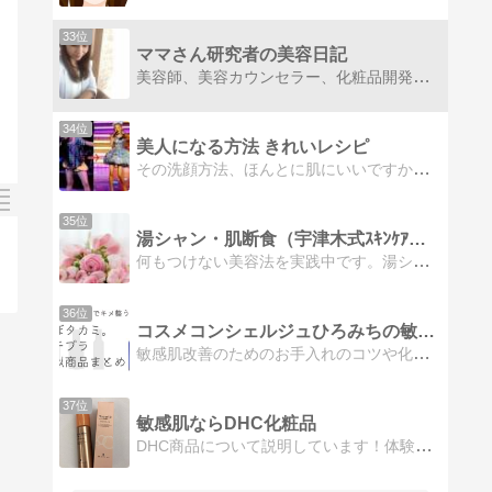
33位
ママさん研究者の美容日記
美容師、美容カウンセラー、化粧品開発など、美容業界に約20年携っています。敏感肌化粧品の実力を成分分析から紐ときますよ！ぜひ化粧品選びの参考にしてください。
34位
美人になる方法 きれいレシピ
その洗顔方法、ほんとに肌にいいですか？効率よく身体を引き締められていますか？不安ですよね。そんなあなたの美意識のお手伝いがしたくてブログをかいています。
35位
湯シャン・肌断食（宇津木式ｽｷﾝｹｱ）を頑張るブログ
何もつけない美容法を実践中です。湯シャンと、肌断食（宇津木式スキンケア）で、美肌・美髪を目指して頑張っています。
36位
コスメコンシェルジュひろみちの敏感肌スキンケア塾
敏感肌改善のためのお手入れのコツや化粧品の見極め方を知ろう！
37位
敏感肌ならDHC化粧品
DHC商品について説明しています！体験してみて気に入った所・微妙だった所を書いていきます。いまはディズニーコラボ商品が気になっています(^^)