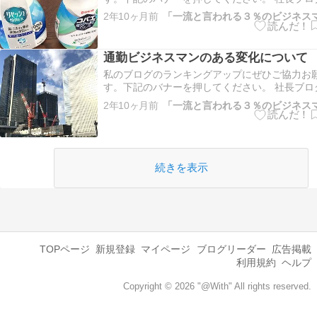
ング 仙台市ランキング こちらもよろしくお願
2年10ヶ月前
にほんブログ村 両親がまだ健在で二人で生活し
が、父は93歳でいろいろな病気もあり母は認知
生活に不安があるため…
通勤ビジネスマンのある変化について
私のブログのランキングアップにぜひご協力お
す。下記のバナーを押してください。 社長ブロ
ング 仙台市ランキング こちらもよろしくお願
2年10ヶ月前
にほんブログ村 私のブログでも過去何回か取り
とのあるビジネスマンの通勤カバンについてで
数年ある大きな変化…
続きを表示
TOPページ
新規登録
マイページ
ブログリーダー
広告掲載
利用規約
ヘルプ
Copyright © 2026 "@With" All rights reserved.