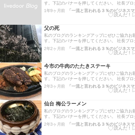
す。下記のバナーを押してください。 社長ブロ
ング 仙台市ランキング こちらもよろしくお願
1年9ヶ月前
にほんブログ村 「お金持ちになりたい！」 み
そう思ってます。 ではどのくらいのお金持ちに
のか？ 「贅沢は…
父の死
私のブログのランキングアップにぜひご協力お
す。下記のバナーを押してください。 社長ブロ
ング 仙台市ランキング こちらもよろしくお願
2年2ヶ月前
にほんブログ村 3月16日の土曜日、それまでの
の経過の末、わが家は大きな決断をすることに
いた夫婦二人で…
今市の牛肉のたたきステーキ
私のブログのランキングアップにぜひご協力お
す。下記のバナーを押してください。 社長ブロ
ング 仙台市ランキング こちらもよろしくお願
2年3ヶ月前
にほんブログ村 このところ、土日は仙台に行く
く、自分の時間がゆっくり取れないことが続い
というのも、先月6…
仙台 梅公ラーメン
私のブログのランキングアップにぜひご協力お
す。下記のバナーを押してください。 社長ブロ
ング 仙台市ランキング こちらもよろしくお願
2年3ヶ月前
にほんブログ村 仙台の宮町通りから少し入った
ある梅公ラーメンさんに行ってきました。 自宅