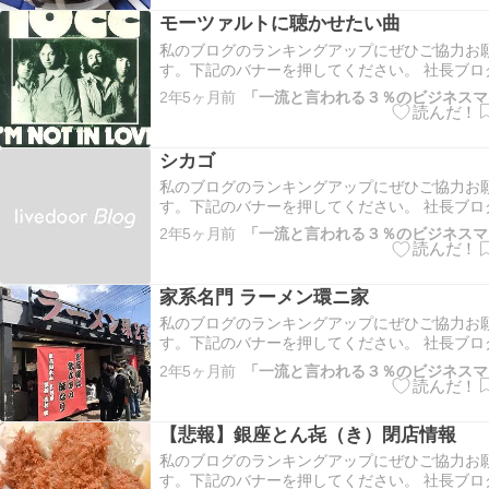
10分かからないく…
モーツァルトに聴かせたい曲
私のブログのランキングアップにぜひご協力お
す。下記のバナーを押してください。 社長ブロ
ング 仙台市ランキング こちらもよろしくお願
2年5ヶ月前
にほんブログ村 モーツァルトはクラッシック音
な私が初めて接して虜になった音楽家だ。 特に
ン協奏曲が大好きだ…
シカゴ
私のブログのランキングアップにぜひご協力お
す。下記のバナーを押してください。 社長ブロ
ング 仙台市ランキング こちらもよろしくお願
2年5ヶ月前
にほんブログ村 シカゴと言うアメリカのロック
をご存知だろうか？ 私が最も好きなグループの
る。 ブラスロック…
家系名門 ラーメン環ニ家
私のブログのランキングアップにぜひご協力お
す。下記のバナーを押してください。 社長ブロ
ング 仙台市ランキング こちらもよろしくお願
2年5ヶ月前
にほんブログ村 何年ぶりだろう。 たぶん三年
ドライブついでに食べて以来の横浜の環状二号
系ラーメン環ニ家…
【悲報】銀座とん㐂（き）閉店情報
私のブログのランキングアップにぜひご協力お
す。下記のバナーを押してください。 社長ブロ