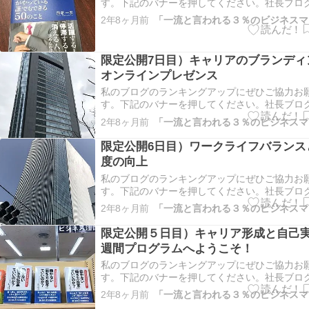
す。下記のバナーを押してください。社長ブロ
グ仙台市ランキングこちらもよろしくお願いし
2年8ヶ月前
んブログ村皆さん、こんにちは！今日は最終回
来への展望と計画の立て方」に焦点を当てて、
＋1日のブログシリーズ…
限定公開7日目）キャリアのブランディ
オンラインプレゼンス
私のブログのランキングアップにぜひご協力お
す。下記のバナーを押してください。社長ブロ
グ仙台市ランキングこちらもよろしくお願いし
2年8ヶ月前
んブログ村皆さん、こんにちは！今日は「キャ
ンディングとオンラインプレゼンス」に焦点を
限定公開6日目）ワークライフバランス
ししましょう。キャリア…
度の向上
私のブログのランキングアップにぜひご協力お
す。下記のバナーを押してください。社長ブロ
グ仙台市ランキングこちらもよろしくお願いし
2年8ヶ月前
んブログ村皆さん、こんにちは！今日６日目は
イフバランスと幸福度の向上」に焦点を当てて
限定公開５日目）キャリア形成と自己
す。ビジネスマンとして…
週間プログラムへようこそ！
私のブログのランキングアップにぜひご協力お
す。下記のバナーを押してください。社長ブロ
グ仙台市ランキングこちらもよろしくお願いし
2年8ヶ月前
んブログ村皆さん、こんにちは！今日は「パッ