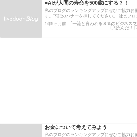
■AIが人間の寿命を500歳にする？！
私のブログのランキングアップにぜひご協力お
す。下記のバナーを押してください。 社長ブロ
ング 仙台市ランキング こちらもよろしくお願
1年9ヶ月前
にほんブログ村 今日の日経新聞の文化の欄に、
味深い記事がありました。 スキャナーやシンセ
の発明者のカーツワ…
お金について考えてみよう
私のブログのランキングアップにぜひご協力お