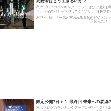
高齢者はどう生きるのか？
私のブログのランキングアップにぜひご協力お
す。下記のバナーを押してください。 社長ブロ
ング 仙台市ランキング こちらもよろしくお願
2年7ヶ月前
にほんブログ村 日本は少子高齢化社会を本格的
います。 昨年、政府はようやく本腰を入れた少
を取りはじめ、ニュ…
限定公開7日＋１ 最終回 未来への展望
私のブログのランキングアップにぜひご協力お