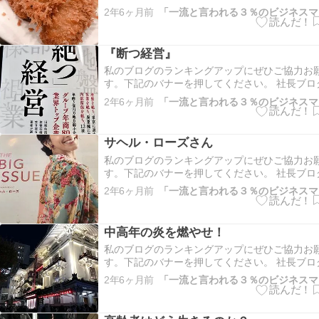
ング 仙台市ランキング こちらもよろしくお願
2年6ヶ月前
にほんブログ村 何年通ったろう。 25年以上かな
ある庶民のトンカツ屋さんのとん㐂。 オーナー
る3人が回す…
『断つ経営』
私のブログのランキングアップにぜひご協力お
す。下記のバナーを押してください。 社長ブロ
ング 仙台市ランキング こちらもよろしくお願
2年6ヶ月前
にほんブログ村 先月、私の卒業した東北学院高
生の八木秀一君が幻冬舎から単行本を出版した。
経営』と言うタイト…
サヘル・ローズさん
私のブログのランキングアップにぜひご協力お
す。下記のバナーを押してください。 社長ブロ
ング 仙台市ランキング こちらもよろしくお願
2年6ヶ月前
にほんブログ村 今月のホームレス自立支援雑誌の
ISSUEは、イラン出身のサヘルローズさんが表
います。 イ…
中高年の炎を燃やせ！
私のブログのランキングアップにぜひご協力お
す。下記のバナーを押してください。 社長ブロ
ング 仙台市ランキング こちらもよろしくお願
2年6ヶ月前
にほんブログ村 ライオンは歳を取って体力が落
張りや雌をめぐる争いで、ある程度までは経験
きる。 では人間は…