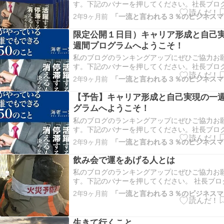
す。下記のバナーを押してください。社長ブロ
グ仙台市ランキングこちらもよろしくお願いし
2年9ヶ月前
んブログ村皆さん、こんにちは！今日は「オン
アイデンティティの構築」についてお話ししま
限定公開１日目）キャリア形成と自己
ンリーワンのアイデンテ…
週間プログラムへようこそ！
私のブログのランキングアップにぜひご協力お
す。下記のバナーを押してください。社長ブロ
グ仙台市ランキングこちらもよろしくお願いし
2年9ヶ月前
んブログ村読者の皆さん、こんにちは！キャリ
己実現の1週間プログラムに参加いただき、あ
【予告】キャリア形成と自己実現の一
ざいます。今日から始ま…
グラムへようこそ！
私のブログのランキングアップにぜひご協力お
す。下記のバナーを押してください。社長ブロ
グ仙台市ランキングこちらもよろしくお願いし
2年9ヶ月前
んブログ村 皆さん、こんにちは！今日は特別な
があります。1週間限定で、キャリア形成、自
飲み会で運をあげる人とは
してオンリーワンの生き…
私のブログのランキングアップにぜひご協力お
す。下記のバナーを押してください。 社長ブロ
ング 仙台市ランキング こちらもよろしくお願
2年9ヶ月前
にほんブログ村 コロナも終息し、夕方になると
飲み会とおぼしきスーツ姿の一群を良く見かけ
りました。 浜松町…
生きて行くこと