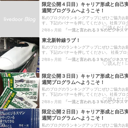
味の追求」について文字通り熱くお話します。
限定公開４日目）キャリア形成と自己
と興味を見つけ、それを…
週間プログラムへようこそ！
私のブログのランキングアップにぜひご協力お
す。下記のバナーを押してください。社長ブロ
グ仙台市ランキングこちらもよろしくお願いし
2年8ヶ月前
んブログ村中小企業の社長の相談を承ります。
で、どんな相談でもまずはご連絡ください。こ
東北新幹線ラブ！
https://sha…
私のブログのランキングアップにぜひご協力お
す。下記のバナーを押してください。 社長ブロ
ング 仙台市ランキング こちらもよろしくお願
2年8ヶ月前
にほんブログ村 東北新幹線はやっぱ、このカラ
だっちゃ！^_^ 中小企業の社長の相談を承ります
ですので、どん…
限定公開３日目）キャリア形成と自己
週間プログラムへようこそ！
私のブログのランキングアップにぜひご協力お
す。下記のバナーを押してください。社長ブロ
グ仙台市ランキングこちらもよろしくお願いし
2年8ヶ月前
んブログ村皆さん、こんにちは！今日は「目標
持つ重要性」についてお話ししましょう。目標
限定公開２日目）キャリア形成と自己
夢を持つことは、成功へ…
週間プログラムへようこそ！
私のブログのランキングアップにぜひご協力お