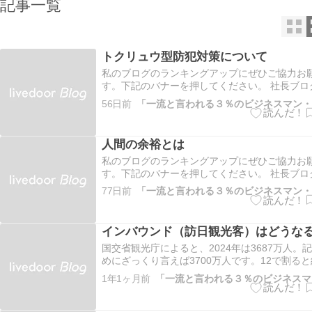
記事一覧
トクリュウ型防犯対策について
私のブログのランキングアップにぜひご協力お
す。下記のバナーを押してください。 社長ブロ
ング 仙台市ランキング こちらもよろしくお願
56日前
にほんブログ村 仙台に転居して一年以上になり
家は古くからの住宅地にあり、散歩すると豪邸
ある地域です。 …
人間の余裕とは
私のブログのランキングアップにぜひご協力お
す。下記のバナーを押してください。 社長ブロ
ング 仙台市ランキング こちらもよろしくお願
77日前
にほんブログ村 特に仕事が上手く行かない方へ
イスをしたいと思います。 まず、焦っていて気
ぶっていたり、思考…
インバウンド（訪日観光客）はどうな
国交省観光庁によると、2024年は3687万人。
めにざっくり言えば3700万人です。12で割ると
人です。では今年2025年は４月までどうでしょう
1年1ヶ月前
万人との発表があり、月当たり361万人と16%
て、このままですと4300万人となります。同じ