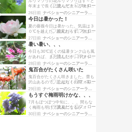
ルリマツリの花ルリマツリはず～と
りの２個が大きくなって、昨日の夕
年末まで長くに渡って次々と咲き続
方には蕾が膨らみ始めて、夜９時頃
ける。今朝も風が無く、暑い一
には開花美しい大きな花が二つ咲き
26日前
ナベショーのシニアーライフP８０
日、、、気温は３０℃を越えてい
ました。今朝、８時頃には…
今日は暑かった！
た。空は相変わらず半曇り、、、富
夏の薔薇今日は暑かった。気温は３
士山はまったく見えず。玄関に置い
０℃を越えた。相変わらず、空は雲
てあるサボテン蕾が日に日に大きく
が多くて伊豆半島が薄っすら見える
なって、、、、さあ、今夜に開花す
27日前
ナベショーのシニアーライフP８０
だけ、、、タンク山への登り道木の
るかな～？それとも明日の夕か、…
暑い暑い、、、
トンネル、、、最も涼しいとこ
今日も30℃近くの猛暑タンク山も風
ろ、、、風が吹けば心地よい途中の
があれば、まだ涼しいが、汗びっし
山羊小屋昨年は１０匹ほどいたの
ょりになる。でも、登り下りの道
に、、、、少なくなった。でも、も
28日前
ナベショーのシニアーライフP８０
は、木々による日陰が多くて、快
っとも年寄りらしき長い髭の山羊…
鬼百合がたくさん咲いた
適、、、でも、下り道はそうでもな
鬼百合がたくさん咲きました。蕾も
kが、登り道はは～、は～、、、だ
沢山あるので、しばらくの間、花を
んだん息つかいが荒くなる。半年前
楽しめそう、、、間もなく山百合
は、そうでもなかったのに、、、い
29日前
ナベショーのシニアーライフP８０
も、鹿子百合も咲き始める。今日は
や、２~３年前は、ほとんど…
もうすぐ梅雨明けかな、、、
藤枝市立総合病院の眼科へ網膜中心
7月もぼつぼつ中旬に、、、間もな
性静脈閉塞症（黄斑浮腫）の２~3か
く梅雨も明けて真夏になるか
月ごとの経過観察おかげさまで、こ
な、、、、？相変わらず、タンク山
の数年間は、ほとんど進行してない
30日前
ナベショーのシニアーライフP８０
からの景色は最悪、、、山道で見つ
し、むしろ改善の方向へ、…
けたよ！アケビの実 秋になるのが楽
しみ！タンク山から帰ってきて、暑