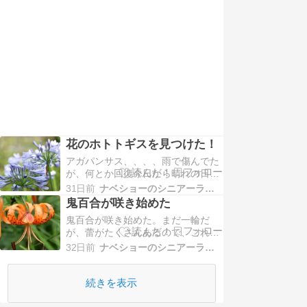
いけど庭の草取り、、ネギや青紫
蘇、ニラが生えてるところは、ほぼ
終了、、、午後は、エアコンで涼…
花のホトトギスを見つけた！
アガパンサス、、、、雨で傷んでた
が、何とか回復今日から晴れの日が
続く、、という天気予報だが、、、
31日前
ナベショーのシニアーライフP８０
空は雲が多くて、蒸し暑い日
鬼百合が咲き始めた
中、、、気温は２８℃富士山は見え
鬼百合が咲き始めた。まだ一輪だ
ず、、、明日は晴れるそうなので、
が、蕾がたくさんあるので、これか
久々の富士山が見えるかも、、、途
ら楽しみです。明日から晴れの日が
中の道端、、、、ホトトギスの大き
32日前
ナベショーのシニアーライフP８０
多くなり、気温も上がりそう、、、
な株、、、花が咲くのは何時ごろ…
今日は霧雨が降る中で、庭の畑や通
路いっぱいに生えた雑草を引いた。
続きを表示
コンポストの側の野菜くずを捨てる
場所に南瓜が生えて、蔓いっぱいで