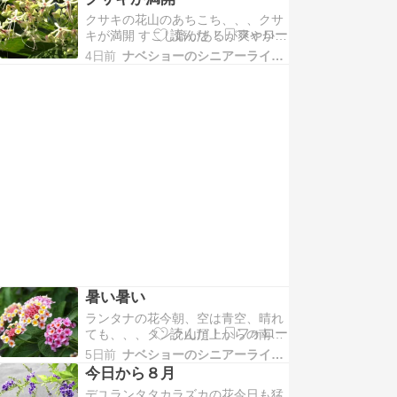
か！こんな日ばかりだと良いのだ
クサキの花山のあちこち、、、クサ
が、、、8月に入ったので、ぼつぼ
キが満開 すこし癖があるが爽やかな
つ涼しい日も増えてくると思う。駿
芳香臭が漂う。タンク山、、上り下
河湾の海と伊豆半島、、こんなに良
4日前
ナベショーのシニアーライフP８０
り、出会う人ごとに、「今日は特に
く見える日は珍しい。でも、…
暑いね」「暑いけど、頂上は風があ
るよ」とか、なんとか、、、声を掛
け合う。大きなタンクの日陰、、、
風がとおって涼しい、、、腰を下ろ
して冷たい水を飲み、、…
暑い暑い
ランタナの花今朝、空は青空、晴れ
ても、、、タンク山頂上からの南ア
ルプス深南部 山際は曇ってて、山並
5日前
ナベショーのシニアーライフP８０
みは見えないが、、、アップで撮る
今日から８月
と、標高２０００ｍの山伏が薄っす
デユランタタカラズカの花今日も猛