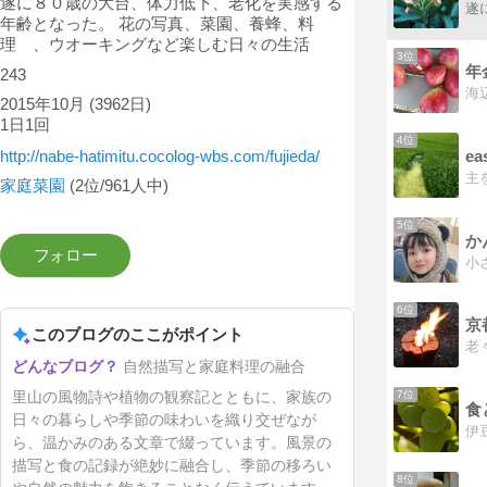
遂に８０歳の大台、体力低下、老化を実感する
年齢となった。 花の写真、菜園、養蜂、料
理 、ウオーキングなど楽しむ日々の生活
3位
年
243
2015年10月
(3962日)
1日1回
4位
ea
http://nabe-hatimitu.cocolog-wbs.com/fujieda/
主
家庭菜園
(2位/961人中)
5位
か
6位
京
このブログのここがポイント
自然描写と家庭料理の融合
7位
里山の風物詩や植物の観察記とともに、家族の
日々の暮らしや季節の味わいを織り交ぜなが
ら、温かみのある文章で綴っています。風景の
描写と食の記録が絶妙に融合し、季節の移ろい
8位