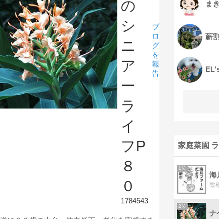
の
ま
シ
ブ
ロ
薪
ニ
グ
を
ア
報
EL
告
ー
ラ
イ
フP
家庭菜園 
８
1位
海
０
1784543
2位
ナ