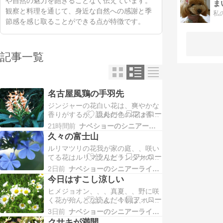
や自然の魅力を飽きることなく伝えています。
ま
観察と料理を通じて、身近な自然への感謝と季
節感を感じ取ることができる点が特徴です。
記事一覧
名古屋風鶏の手羽先
ジンジャーの花白い花は、爽やかな
香りがするが、以外の色の花は香り
が無い。不思議です。今朝も、暑い
21時間前
ナベショーのシニアーライフP８０
けど、風があって、爽やか、、、、
久々の富士山
タンク山からの富士山、、、雲もな
ルリマツリの花我が家の庭、、咲い
く、きれいに見えました。美しい青
てる花はルリマツリとランタナのみ
空です。どんどん気温が上がって、
今朝は青空、、、風があって涼し
午後には３４℃、、、、外には出ら
2日前
ナベショーのシニアーライフP８０
い。タンク山、、、頂上から下って
れない。夕食は、名古屋風…
今日はすこし涼しい
くる人たち「富士山が良く見える
ヒメジョオン、、、真夏、、野に咲
よ」と、、、期待いっぱいで頂上
く花が殆んどないよ。今朝は、いつ
へ、、何日ぶりだろう、、、富士山
もより少し涼しい、、、、そう、風
がくっきりこんなに美しいシルエッ
3日前
ナベショーのシニアーライフP８０
がある。タンク山も風があって爽や
トは久しぶり南アルプス深南部の…
クサキが満開