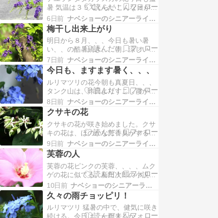
らと見える。今朝は特に暑くて、風
暑 気温は３５℃くらいこんな日が毎
も無く、、、、T-シャツは汗で濡れ
日続く、、、かっては無かった。タ
てる。タンク山、、日曜日は、いつ
6日前
ナベショーのシニアーライフP８０
ンク山へは、涼しいうちに、、、と
も見かけない人達の姿…
梅干し出来上がり
朝７時過ぎに登るようにしてるが、
明日から８月、、、今日も暑い暑
風が無いと、とても暑い。空は曇っ
い、、の酷暑続き、、朝、涼しいう
てて、富士山は見えない。ミヤマカ
ちに７時にタンク山へ、、、でも暑
ラスアゲハが木の葉に止まってた。
7日前
ナベショーのシニアーライフP８０
～いやはり、暑いと坂を登る息遣
山から帰宅すると、水シ…
今日も、ますます暑く、、、
い、、、が荒くなる。秋になり、涼
ルリマツリの花今朝も真夏日、、、
しくなれば、呼吸も楽になるのだ
タンク山は、昨日よりすこし霞がお
が、、、、この８月を乗り切れば、
おい。でも、富士山も、南アルプス
秋になって気温が下がれば、タンク
8日前
ナベショーのシニアーライフP８０
深南部の山々もうっすらだが見えま
山ウオーキングも大丈夫そうなれ…
クサキの花
す。みんな暑い暑いと言いながら、
クサキの花が咲き始めました。クサ
元気に登ってくる。頂上のタンクの
キの花は、ほのかな芳香臭がする。
後ろは、日陰になってて、風の通り
山道を歩いてて、いい香りだ
道なので涼しい。トンボ梅干しの土
9日前
ナベショーのシニアーライフP８０
な、、、と上を見上げると、クサキ
用干し 二日目梅酢に浸し…
芙蓉の人
の花でも、葉や茎は臭い匂いがする
芙蓉の花ピンクの芙蓉、、、、ムク
ので、臭木（クサキ）と呼ばれる。
ゲの花に似てる。新田次郎の小説に
秋になると花後に青い実が生る。草
「芙蓉の人」というのがある。明治
木染の染料として利用される。昨日
10日前
ナベショーのシニアーライフP８０
２５年、真冬に富士山の頂上に滞在
の午後、夕から夜中にかけて、雷…
久々の雨チョッピリ！
し、気象予報を正確に把握するため
ルリマツリ 猛暑の中で、健気に咲き
に、山頂の小屋で、気象観測をする
続ける。今日は、一雨来るか