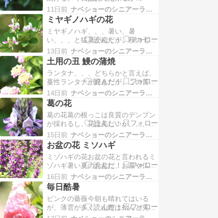
夫厳寒の山頂で死に直面する夫を救
も、、、、淡い期待でタンク山空に
出するために、冬の富士山に単身登
11日前
ナベショーのシニアーライフP８０
は厚い雨雲、、、 昨日よりも、すこ
る妻感動的な夫婦愛の物語…
ミヤギノハギの花
し涼しい感じ日中、時折雷の音が聞
ミヤギノハギ、、、暑い、暑
こえたが、雨は降らず、、、、で
い、、、と猛暑が続くが、秋の七草
も、夕方やっと少しだが、雨がパラ
の萩が咲いてる。一昨日より昨日、
パラ、、、、幾日ぶりだろうか？カ
13日前
ナベショーのシニアーライフP８０
昨日より今日、、、、日々暑さが増
ラカラに乾燥した畑や庭、、、…
土用の丑 鰻の蒲焼
し加わる。今日は３５℃くらいにな
ランタナ、、、どちらかと言えば、
ったかも、、、タンク山からは霞が
蔓性ランタナが好きだが、この普通
かかって、景色は見えず、、、昨
のランタナも元気いっぱいで、最近
日、ウナギの蒲焼を食べたが、余っ
14日前
ナベショーのシニアーライフP８０
は野生化して、いたるところで咲い
てたタレで鰯の蒲焼鰯の蒲焼も美
葛の花
てるのを見かける。今日は、さらに
味…
葛の花葛の根っこは良質のデンプン
暑くなって、３５℃以上の酷暑日タ
が採れるし、花は美しいが、、、、
ンク山の頂上からの視界は極めて悪
蔓は伸び放題、、、荒れ地や山を覆
い。薄い雲、霞が覆って、ほとんど
15日前
ナベショーのシニアーライフP８０
ってしまう。今日も酷暑、、、朝、
見えない。藤枝市から贈ら…
お盆の花 ミソハギ
タンク山へ行ったが、暑くて暑く
ミゾハギの花お盆の花と言われるミ
て、、、、汗びっしょり霞がかかっ
ゾハギ暑い夏のお盆に、お墓や仏前
て、富士山は見えず、、、でも、方
に供える花、、、、盆花と呼んで
角によっては、こんなに青空がでて
16日前
ナベショーのシニアーライフP８０
る。真夏に咲く花としては、ミゾハ
いる。梅雨も明けて、暑い真…
毎日酷暑
ギや百日草、、他にはなかなか無い
ピンクの薔薇今朝も晴れてはいる
ね。今日も3３～３５℃の酷暑日青
が、薄雲が多く、山際は殆んど見え
空は見えず、、、うっすらと曇った
ず。暑い暑い、、、風も無い。タン