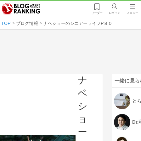
リーダー
ログイン
メニュー
TOP
ブログ情報
ナベショーのシニアーライフP８０
ナ
一緒に見ら
ベ
とら
シ
ョ
Dr
ー