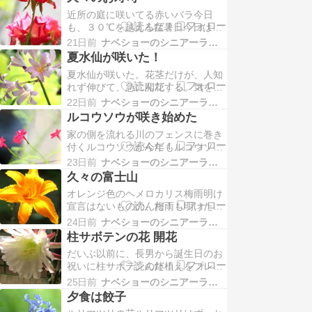
出しても不思議ではない。気温は高
近所の庭に咲いてる赤いバラ今日
く、３０℃を越えてる、、、、汗び
も、３０℃を越える猛暑日今日は、
っしょりこんな天気でも、みんな登
妻の妹夫婦が久しぶりに来られた。
ってくる。先日転倒して足を捻挫し
21日前
ナベショーのシニアーライフP８０
ランチをお寿司で御もてなし！マグ
たMさんも、、、早々と回…
夏水仙が咲いた！
ロ、サーモン、アルゼンチン海老、
夏水仙が咲いた。花茎だけが、人知
和牛腿肉のローストビーフ鰻の蒲
れず伸びて、急に開花する。気を留
焼、卵焼き海鮮巻き寿司テーブルに
めてないと、見過ごすところ、、、
並べて、、、やはり、大人数だと、
22日前
ナベショーのシニアーライフP８０
今日のタンク山、、、空は美しい青
寿司ネタがいろいろ揃えられる…
ルコウソウが咲き始めた
空、、、、でも、相変わらず、山際
家の側を流れる川のフェンスに巻き
は雲が多くて、富士山も南アルプス
付くルコウソウが今年もルコウソウ
深南部の山々は見えない。梅雨明け
の垣根が楽しめそう、、、今日も暑
は未だのようだが、連日 30℃を超す
23日前
ナベショーのシニアーライフP８０
かった、、、、３５℃くらいに思え
猛暑が続く。昨日、半…
久々の富士山
るほど暑かった、、、、青空がでて
オレンジ色のヘメロカリス梅雨明け
るのに、山際は雲、、、、残念なが
宣言はないものの、梅雨も明けたよ
ら富士山は見えず。南アルプス深南
うで、毎日30℃を越える３２℃の気
部の山も見えず。山道にはあちこち
24日前
ナベショーのシニアーライフP８０
温今日の暑さは最高だった。タンク
に白いリョウブの花が咲い…
柱サボテンの花 開花
山、、、今朝は久しぶりにうっすら
だいぶ以前に、長男から誕生日のお
と富士山が見えました。南アルプス
祝いに柱サボテンの鉢植えをプレゼ
深南部の大無間、小無間山、山伏の
ントされた。以来、毎年花が楽しめ
雄姿も久しぶり！やっと真夏になっ
25日前
ナベショーのシニアーライフP８０
る。今年は蕾が3個も出来た。残念
たようだ。タンク山から…
夕食は餃子
ながら１個が落ちてしまったが、残