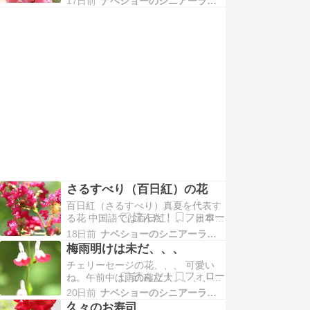
うっとうしい空。タンク山へ登った
17日前
ナベショーのシニアーライフP８０
ク山への上り下り、、、汗びっしょ
が、ほとんどなくて汗びっし…
り。酷暑のためか、いつも見かける
顔見知り、、、今日は少ない。途中
の岸にある山葡萄、、、、青かった
実が黒く色ずきかけた。一個、口に
入れたが、まだ酸っぱい。暑…
さるすべり（百日紅）の花
百日紅（さるすべり）真夏を代表す
る花 中国語では百日紅、、、日本の
言葉ではさるすべり木の幹がつるつ
18日前
ナベショーのシニアーライフP８０
るなので木登りの上手な猿も滑って
梅雨明けは未だ、、、
登れない、、、という意味今朝のタ
チェリーセージの花、、、 可愛い
ンク山空は透き通りような青
ね。午前中は雨の確立大、、、、で
空、、、、梅雨は開けたか！でも、
も、降って来ないのでタンク山へ空
山に近いところは厚い雲富士山は見
20日前
ナベショーのシニアーライフP８０
の雲は厚く、黒い、、、、いつ降り
えません。しかし、とにかく暑…
久々のお寿司