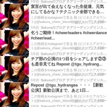
5年前
Sakuraのブログ チアリーディングインストラクターコーチ
宣言が出て会えなくなった生徒達、元気
にしてるかな？テクニック全部できるよ
うになった？笑 す...
この投稿をInstagramで見る 桜 (ビジネスアカウン
ト)(@sakura_cheer_blooming)がシェアした投稿
5年前
Sakuraのブログ チアリーディングインストラクターコーチ
乞うご期待！#cheerleaders #cheerdance
#cheerlead...
この投稿をInstagramで見る 桜 (ビジネスアカウン
ト)(@sakura_cheer_blooming)がシェアした投稿
5年前
Sakuraのブログ チアリーディングインストラクターコーチ
チア部の公演の1つ目をシェアします②③
も是非見てね Repost @tgu_hydrang...
この投稿をInstagramで見る 桜 (ビジネスアカウン
ト)(@sakura_cheer_blooming)がシェアした投稿
5年前
Sakuraのブログ チアリーディングインストラクターコーチ
Repost @tgu_hydrangea ・・・【新歓
公演】新歓公演まで、あと1日...
この投稿をInstagramで見る 桜 (ビジネスアカウン
ト)(@sakura_cheer_blooming)がシェアした投稿
5年前
Sakuraのブログ チアリーディングインストラクターコーチ