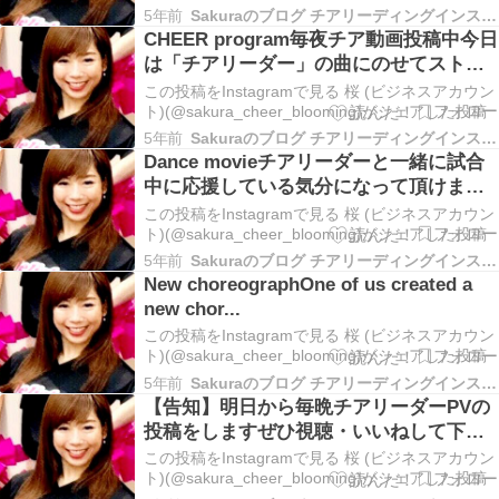
5年前
Sakuraのブログ チアリーディングインストラクターコーチ
CHEER program毎夜チア動画投稿中︎︎今日
は「チアリーダー」の曲にのせてストー
リ...
この投稿をInstagramで見る 桜 (ビジネスアカウン
ト)(@sakura_cheer_blooming)がシェアした投稿
5年前
Sakuraのブログ チアリーディングインストラクターコーチ
Dance movieチアリーダーと一緒に試合
中に応援している気分になって頂けまし
たか？٩...
この投稿をInstagramで見る 桜 (ビジネスアカウン
ト)(@sakura_cheer_blooming)がシェアした投稿
5年前
Sakuraのブログ チアリーディングインストラクターコーチ
New choreographOne of us created a
new chor...
この投稿をInstagramで見る 桜 (ビジネスアカウン
ト)(@sakura_cheer_blooming)がシェアした投稿
5年前
Sakuraのブログ チアリーディングインストラクターコーチ
【告知】明日から毎晩チアリーダーPVの
投稿をしますぜひ視聴・いいねして下さ
いね！やっと言...
この投稿をInstagramで見る 桜 (ビジネスアカウン
ト)(@sakura_cheer_blooming)がシェアした投稿