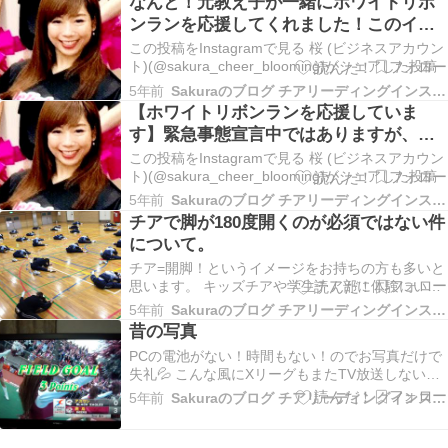
なんと！元教え子が一緒にホワイトリボ
ンランを応援してくれました！このイベ
ントを多くの方に知...
この投稿をInstagramで見る 桜 (ビジネスアカウン
ト)(@sakura_cheer_blooming)がシェアした投稿
5年前
Sakuraのブログ チアリーディングインストラクターコーチ
【ホワイトリボンランを応援していま
す】緊急事態宣言中ではありますが、
Bloomingでコ...
この投稿をInstagramで見る 桜 (ビジネスアカウン
ト)(@sakura_cheer_blooming)がシェアした投稿
5年前
Sakuraのブログ チアリーディングインストラクターコーチ
チアで脚が180度開くのが必須ではない件
について。
チア=開脚！というイメージをお持ちの方も多いと
思います。 キッズチアや学生チア部に体験にいら
っしゃった方が必ずと言っていいほどいうのは
5年前
Sakuraのブログ チアリーディングインストラクターコーチ
「体硬いんですけど大丈夫ですか？」 そして「足
昔の写真
180度開かないんですけど・・・」 です！絶対こ
PCの電池がない！時間もない！のでお写真だけで
れがレッスン体験時に言うNo.1だと思う！！！別
失礼💦 こんな風にXリーグもまたTV放送しないか
の…
な～～フィールドゴールの瞬間にカメラに抜かれ
5年前
Sakuraのブログ チアリーディングインストラクターコーチ
た時の写真💛この寸前は後ろに向いて踊っていた
ので一瞬だけ顔も映った！(けどあまり自分の顔映
るの好きではない(;^_^A）とにかくアウェイ戦