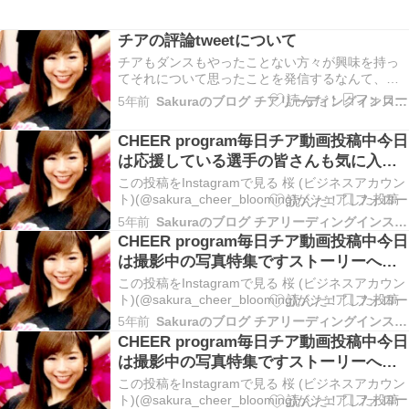
チアの評論tweetについて
チアもダンスもやったことない方々が興味を持っ
てそれについて思ったことを発信するなんて、ま
るでBリーグ🏀やプロ野球⚾️やJリーグ⚽(チアじゃ
5年前
Sakuraのブログ チアリーディングインストラクターコーチ
なくてそのスポーツ自体の方)に近付いていってい
るような気がしたんだけどな。🏀も素人観客をあ
CHEER program毎日チア動画投稿中︎︎今日
そこまで「俺たちがこのリーグを作ってる」って
は応援している選手の皆さんも気に入っ
気持ち…
て...
この投稿をInstagramで見る 桜 (ビジネスアカウン
ト)(@sakura_cheer_blooming)がシェアした投稿
5年前
Sakuraのブログ チアリーディングインストラクターコーチ
CHEER program毎日チア動画投稿中︎︎今日
は撮影中の写真特集ですストーリーへの
投...
この投稿をInstagramで見る 桜 (ビジネスアカウン
ト)(@sakura_cheer_blooming)がシェアした投稿
5年前
Sakuraのブログ チアリーディングインストラクターコーチ
CHEER program毎日チア動画投稿中︎︎今日
は撮影中の写真特集ですストーリーへの
投...
この投稿をInstagramで見る 桜 (ビジネスアカウン
ト)(@sakura_cheer_blooming)がシェアした投稿