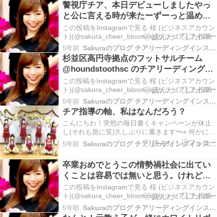
警視庁チア、本日デビューしましたやっ
と公に言える時が来たーずーっと温めて
いました※許可を得...
この投稿をInstagramで見る 桜 (ビジネスアカウン
ト)(@sakura_cheer_blooming)がシェアした投稿
5年前
Sakuraのブログ チアリーディングインストラクターコーチ
杉並区高円寺拠点のフットサルチーム
@houndstoothsc のチアリーディング
ス...
この投稿をInstagramで見る 桜 (ビジネスアカウン
ト)(@sakura_cheer_blooming)がシェアした投稿
5年前
Sakuraのブログ チアリーディングインストラクターコーチ
チア指導の軸、私はなんだろう？
こんにちわ！突然の毎日書くキャンペーンが休止
し(それも急に笑)久しぶりに書きます〜⭐︎ 何かに追
われているわけではないので、無理なく、気まま
5年前
Sakuraのブログ チアリーディングインストラクターコーチ
に仕事のことを書き続けられたら良いなあと思っ
ています😄 今日はとっても生徒想いで熱意のある
卒業おめでとうこの情勢禍社会に出てい
先生とお話しし、実際の指導も見学させていただ
くことは容易では無いと思う。けれど皆
いて…
ならぜったい大丈夫...
この投稿をInstagramで見る 桜 (ビジネスアカウン
ト)(@sakura_cheer_blooming)がシェアした投稿
5年前
Sakuraのブログ チアリーディングインストラクターコーチ