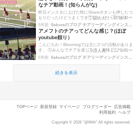
なチア動画！(知らんがな)
昨日インスタに上げた時にShareボタンも押したつ
もりだったけどうまくできてなかった～😢 超珍し
い、私が振り付け作ったものを私自身が躍ってい
5年前
Sakuraのブログ チアリーディングインストラクターコーチ
るところ！＠富士通スタジアム川崎 インスタグラ
アメフトのチアってどんな感じ？(ほぼ
ムで動画も見れます💛
youtube頼り）
↓https://www.instagram.com/p/CLMRJRI…
こんにちわ！Bloomingでは主に2つの活動がありま
す。 ①みんなでチアを楽しもう！趣味としての活
動②チアインストラクター・コーチ お仕事として
5年前
Sakuraのブログ チアリーディングインストラクターコーチ
の活動 現在2種とも募集中です💛チアのインスト
ラクター・コーチに興味がある方はぜひDM下さい
✨子共が好き、多くの人にチアを広めたい！…
続きを表示
TOPページ
新規登録
マイページ
ブログリーダー
広告掲載
利用規約
ヘルプ
Copyright © 2026 "@With" All rights reserved.