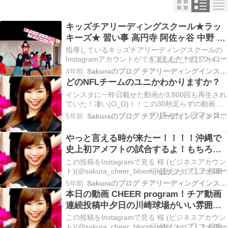
キッズチアリーディングスクール★ラッ
キーズ★ 習い事 高円寺 阿佐ヶ谷 中野 東
高円寺 新高円寺
指導しているキッズチアリーディングスクールの
Instagramアカウントができました^_^ぜひフォロ
ーしてね！今回はスタンツの様子の動画を載せま
4年前
Sakuraのブログ チアリーディングインストラクターコーチ
した✨↓↓↓高円寺キッズチア⭐️ラッキーズ⭐️『ダブル
どのNFLチームのユニかわかりますか？
ベース』‼️チアリーディングの技です！小学2年生
インスタに一昨日載せた動画が3,800回も再生され
だけでも安全に行えるようになりま…
ていた！凄い(O_O)！！この30秒足らずの動画は
メンバーで得意な子が作ってくれました✨ちゃん
5年前
Sakuraのブログ チアリーディングインストラクターコーチ
とブログには載せていなかったので、これから載
せていこうかなと思ってます！🏈シーズンだねえ
やっと言える時が来たー！！！！沖縄で
GoGo〜！https://www.insta…
史上初アメフトの試合するよ！もちろん
チアもだよ！この史...
この投稿をInstagramで見る 桜 (ビジネスアカウン
ト)(@sakura_cheer_blooming)がシェアした投稿
5年前
Sakuraのブログ チアリーディングインストラクターコーチ
本日の動画 CHEER program！チア動画
連続投稿中︎︎夕日の川崎球場がいい雰囲
気〜...
この投稿をInstagramで見る 桜 (ビジネスアカウン
ト)(@sakura_cheer_blooming)がシェアした投稿