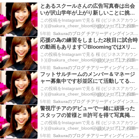
とあるスクールさんの広告写真春は出会
いが沢山学年が上がり新しいことに挑戦
する子供達はそれ...
この投稿をInstagramで見る 桜 (ビジネスアカウン
ト)(@sakura_cheer_blooming)がシェアした投稿
5年前
Sakuraのブログ チアリーディングインストラクターコーチ
応援の為の練習をしました2枚目に試合時
の動画もあります♡BloomingではXリー
グ2部...
この投稿をInstagramで見る 桜 (ビジネスアカウン
ト)(@sakura_cheer_blooming)がシェアした投稿
5年前
Sakuraのブログ チアリーディングインストラクターコーチ
フットサルチームのメンバー＆マネージ
ャー募集中です️杉並区にて活動してるハ
ウンドツゥースス...
この投稿をInstagramで見る 桜 (ビジネスアカウン
ト)(@sakura_cheer_blooming)がシェアした投稿
5年前
Sakuraのブログ チアリーディングインストラクターコーチ
警視庁チアのデビューで一緒に頑張った
スタッフの皆様と※許可を得て写真掲載
しています。前投稿...
この投稿をInstagramで見る 桜 (ビジネスアカウン
ト)(@sakura_cheer_blooming)がシェアした投稿
5年前
Sakuraのブログ チアリーディングインストラクターコーチ