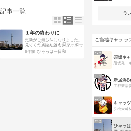
記事一覧
ラ
１年の終わりに
ご当地キャラ ラ
更新がご無沙汰になりました。
見てくださったみなさま、どん
な１年をお過ごしだったでしょ
6年前
ひゃっはー日和
17位
うか？ 当ブログは筆者・チャロ
須坂キャ
が興味を持ったことをつらつら
と書いておりました。ほぼ、鉄
オタ的旅レポなどがメインにな
18位
っていましたが、諸事情ありで
毎日更新が崩れた当ブログ。な
かなか再開できずにいまし…
19位
キャッツ
20位
ひゃっは