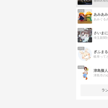
21位
あみあみ
22位
さいまに
23位
ぎふまるけ p
24位
津島擬人
ラ