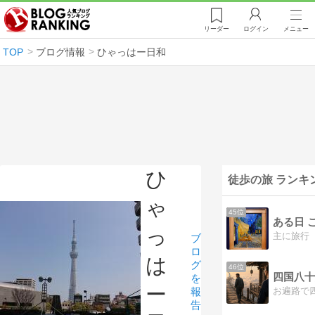
リーダー
ログイン
メニュー
TOP
ブログ情報
ひゃっはー日和
ひ
徒歩の旅 ランキ
ゃ
45位
ある日 
っ
主に旅行
ブ
ロ
は
グ
46位
四国八十
を
ー
報
告