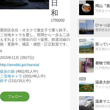
日
47位
岡山『葵
和
1793202
48位
ひゃっは
墨田区在住・オタクで腐女子で乗り鉄子。
ご当地キャラを愛し、世間から一歩も二歩
もずれまくり独女の日々徒然。鉄道沿線の
49位
旅・更新中。補足・感想・訂正歓迎です。
4
2015年11月
(3927日)
50位
着物で街
http://ameblo.jp/charoria/
徒歩の旅
(48位/81人中)
ご当地キャラ
(20位/46人中)
51位
鉄子
(11位/18人中)
温泉大好
52位
温泉マニ