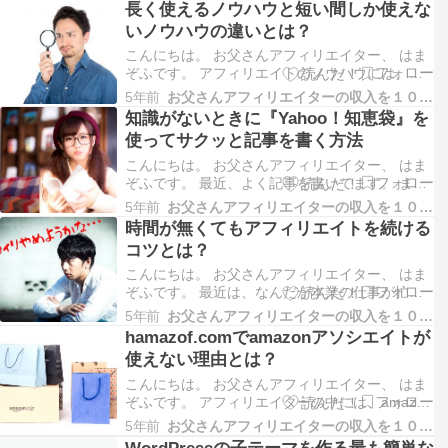
長く使えるノウハウと短い間しか使えな
恋愛系のサイトに記事をたくさん書いてるんです
いノウハウの違いとは？
が、以前よりもかなりサクサクと書けているんで
すよね。 逆に、…
こんにちは。 お父さんアフィリエイター、 はま
ぞふです。 アフィリエイトのノウハウには、い
ろんなノウハウがありますよね 僕は今まで、ア
5年前
お父さんアフィリエイターの収入を１０万円増やす方法
フィリエイトに関するいろんなノウハウを購入し
知識がないときに『Yahoo！知恵袋』を
てきました。 稼げない期間が長かったせいもあ
使ってサクッと記事を書く方法
り、いろんなノウハウを購入しては実践し、他の
ノウハウを購…
こんにちは。 お父さんアフィリエイター、 はま
ぞふです。 最近、よく記事を書いてます。 ま
ー、このサイトじゃなくて、恋愛のサイトなんで
5年前
お父さんアフィリエイターの収入を１０万円増やす方法
すけどね。 キーワードを抽出して、そのキーワ
時間が無くてもアフィリエイトを続ける
ードで検索しそうな記事を書いてるんです。 記
コツとは？
事を書くときは、いろんな書籍やサイトの情報を
参考に、記事…
こんにちは。 お父さんアフィリエイター、 はま
ぞふです。 最近は、なんだか本業の仕事が忙し
すぎて、大変です。 帰宅時間も夜の１０時や１
5年前
お父さんアフィリエイターの収入を１０万円増やす方法
１時がザラになってきました。 そーだそーだ！
hamazof.comでamazonアソシエイトが
おかげで、一緒にマイクラで遊べないじゃん！
使えない理由とは？
そ、そっち？？ でも、アフィリエイトはコツコ
ツと進めてい…
こんにちは。 お父さんアフィリエイター、 はま
ぞふです。 アフィリエイターの中には、amazon
アソシエイトや楽天アフィリエイトを使ってサイ
5年前
お父さんアフィリエイターの収入を１０万円増やす方法
トの収益化につなげようと考える人が多いと思い
WordPressの子テーマを作る最も簡単な