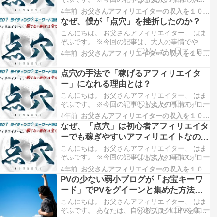
ぱりまたまた「伏せ字」が多めです。ご了承くだ
4年前
お父さんアフィリエイターの収入を１０万円増やす方法
さい–; 前３回にわたって、 「点穴」という教材
なぜ、僕が「点穴」を挫折したのか？
をご紹介しました。
こんにちは。 お父さんアフィリエイター、 はま
https://hamazof.com/2022/10/04/tenkets…
ぞふです。 ※今回の記事は、大人の事情でやっ
ぱり「伏せ字」が多めです。ご了承ください–;
4年前
お父さんアフィリエイターの収入を１０万円増やす方法
前回の２回の記事では、 点穴の良い部分を紹介
してきましたが、
点穴の手法で「稼げるアフィリエイタ
https://hamazof.com/2022/10/04/tenketsu-…
ー」になれる理由とは？
こんにちは。 お父さんアフィリエイター、 はま
ぞふです。 ※今回の記事も、大人の事情で「伏
せ字」が多めです。ご了承ください–; 前回、書
4年前
お父さんアフィリエイターの収入を１０万円増やす方法
いた記事ですが、
なぜ、「点穴」は初心者アフィリエイタ
https://hamazof.com/2022/10/04/tenketsu-
ーでも稼ぎやすいアフィリエイトなの
syoshinsya-afiri/ 点穴が「…
か？
こんにちは。 お父さんアフィリエイター、 はま
ぞふです。 ※今回の記事は、大人の事情で「伏
せ字」が多めです。ご了承ください–; 僕は、こ
4年前
お父さんアフィリエイターの収入を１０万円増やす方法
こ１年ほど、 「点穴」という教材を実践してい
PVの少ない弱小ブログが「お宝キーワ
ました。 この「点穴」という教材は、 実践して
ード」でPVをグイーンと集めた方法と
みたところ、 初心者アフィリエイターでも、 か
は！？
なり稼…
こんにちは。 お父さんアフィリエイター、 はま
ぞふです。 あなたは、自分のブログにPVを集め