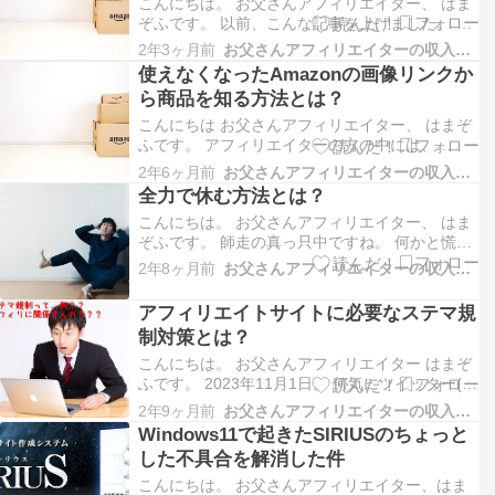
は、テーマをひ…
こんにちは。 お父さんアフィリエイター、 はま
ぞふです。 以前、こんな記事を上げました。 使
えなくなったAmazonの画像リンクから商品を知
2年3ヶ月前
お父さんアフィリエイターの収入を１０万円増やす方法
る方法とは？ 使えなくなったAmazonの画像リン
使えなくなったAmazonの画像リンクか
クから商品を知る方法とは？ Amazonの商品紹介
ら商品を知る方法とは？
タグの中の「画像リンク」が使えなくなり…
こんにちは お父さんアフィリエイター、 はまぞ
ふです。 アフィリエイターの方の中には、
Amazonアソシエイトを利用している方が多いと
2年6ヶ月前
お父さんアフィリエイターの収入を１０万円増やす方法
思います。 僕も利用しています。 このブログで
全力で休む方法とは？
は利用できませんが・・・ ちなみに、このブロ
こんにちは。 お父さんアフィリエイター、 はま
グでAmazonアソシエイトが使えない理由は、以
ぞふです。 師走の真っ只中ですね。 何かと慌た
下の記…
だしい時期だと思います。 本業も忙しい、 副業
2年8ヶ月前
お父さんアフィリエイターの収入を１０万円増やす方法
も忙しい、 ついでに、プライベートも、遊びも
忙しい・・・ 多分、副業に挑戦しているあなた
アフィリエイトサイトに必要なステマ規
ですから、 年齢も、僕と同じぐらいだと思いま
制対策とは？
す。 は…
こんにちは。 お父さんアフィリエイター はまぞ
ふです。 2023年11月1日。 何気にツイッター(X)
を見ていると、 「ステマ規制」という文字を見
2年9ヶ月前
お父さんアフィリエイターの収入を１０万円増やす方法
るようになりました。 「何だ？これ？？」 なん
Windows11で起きたSIRIUSのちょっと
て、思いながら、別に関係無いだろうなんて思っ
した不具合を解消した件
ていたんですが・・・ 気になったので、調べ…
こんにちは。 お父さんアフィリエイター、はま