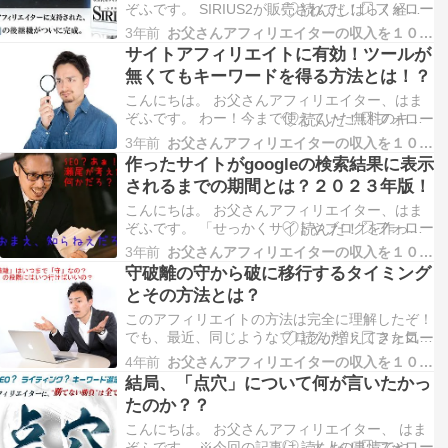
ぞふです。 SIRIUS2が販売されてしばらく経ち
ました。 すでにSIRIUS2をバリバリ使いこなし
3年前
お父さんアフィリエイターの収入を１０万円増やす方法
ている方も多くいると思います。 ⇒ SIRIUS2
サイトアフィリエイトに有効！ツールが
・・・ただ、中には、 未だに旧バージョンの
無くてもキーワードを得る方法とは！？
SIRIUSを使っているという方もいると…
こんにちは。 お父さんアフィリエイター、はま
ぞふです。 わー！今まで使えていた無料のキー
ワード取得ツールが使えなくなってる！！ 確か
3年前
お父さんアフィリエイターの収入を１０万円増やす方法
に、今まで無料で使えていたツールが有料に変わ
作ったサイトがgoogleの検索結果に表示
っていたり、突然、サービスが終了・・・なんて
されるまでの期間とは？２０２３年版！
こともあるわよね。 それじゃ、今日は、キーワ
ードツールが無…
こんにちは。 お父さんアフィリエイター、はま
ぞふです。 「せっかくサイトやブログを作って
も、googleの検索結果に表示されない！」 「サ
3年前
お父さんアフィリエイターの収入を１０万円増やす方法
イトを公開してから、いつになったらgoogleの検
守破離の守から破に移行するタイミング
索結果に表示されるの！！」 サイトを作って公
とその方法とは？
開してもすぐには検索結果に表示されません。
特…
このアフィリエイトの方法は完全に理解したぞ！
でも、最近、同じようなブログが増えてきた気が
する・・・ 同じような教材を実践している人が
4年前
お父さんアフィリエイターの収入を１０万円増やす方法
増えているかもしれないね。 同じようなブログ
結局、「点穴」について何が言いたかっ
が増えちゃうと、稼げなくなっちゃう気がするん
たのか？？
だけど・・・ そういうときは、「守破離」の
「守」から「破…
こんにちは。 お父さんアフィリエイター、 はま
ぞふです。 ※今回の記事は、大人の事情でやっ