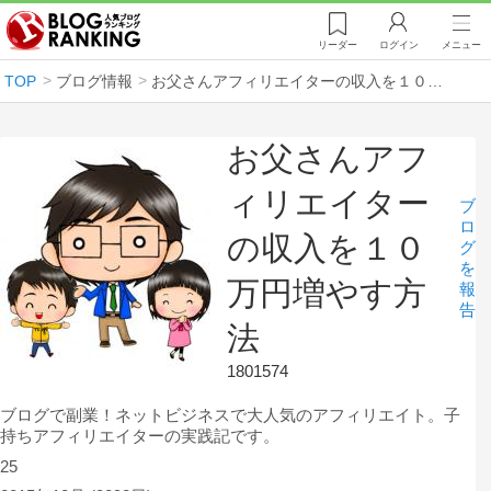
リーダー
ログイン
メニュー
TOP
ブログ情報
お父さんアフィリエイターの収入を１０万円増やす方法
お父さんアフ
ィリエイター
ブ
ロ
の収入を１０
グ
を
万円増やす方
報
告
法
1801574
ブログで副業！ネットビジネスで大人気のアフィリエイト。子
持ちアフィリエイターの実践記です。
25