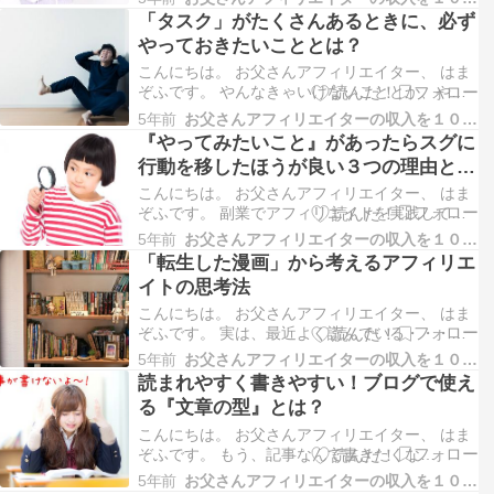
約して、ドメインも契約して、ワードプレスのブ
「タスク」がたくさんあるときに、必ず
ログも開始できて、しかもアンリミまで購入して
やっておきたいこととは？
いるんですが、 なぜか、アフィリエイトは実践
せずに、 ア…
こんにちは。 お父さんアフィリエイター、 はま
ぞふです。 やんなきゃいけないこととか、やり
たいこととか、たくさんありすぎて、全然手が回
5年前
お父さんアフィリエイターの収入を１０万円増やす方法
んないよー 自分がやるべきことがわかる、良い
『やってみたいこと』があったらスグに
方法が有るよ！ アフィリを実践している人の中
行動を移したほうが良い３つの理由と
には、こんなふうに、やりたいこととか、やらな
は？
きゃいけない…
こんにちは。 お父さんアフィリエイター、 はま
ぞふです。 副業でアフィリエイトを実践してい
ると、実にいろんな情報に出会います。 個人の
5年前
お父さんアフィリエイターの収入を１０万円増やす方法
ブログで紹介されていたりとか、 無料レポート
「転生した漫画」から考えるアフィリエ
に紹介されていたりとか、 もしくは、購入した
イトの思考法
教材で紹介されていたりとか、です。 でも、ア
フィリエイト…
こんにちは。 お父さんアフィリエイター、 はま
ぞふです。 実は、最近よく読んでいる・・・と
いうか、ハマっている漫画があります。 正直、
5年前
お父さんアフィリエイターの収入を１０万円増やす方法
男性の僕がこの漫画が好きだというと、 「あい
読まれやすく書きやすい！ブログで使え
つ、おっさんのくせにあんなの読んでん
る『文章の型』とは？
だ・・・」などと言われそうな漫画です。 じ
ゃ、どんな漫画なのかと…
こんにちは。 お父さんアフィリエイター、 はま
ぞふです。 もう、記事なんて書きたくな
い・・・・ 以前は、ブログやサイトの記事を書
5年前
お父さんアフィリエイターの収入を１０万円増やす方法
くのがかなり苦痛でした・・・ ですが、 最近、