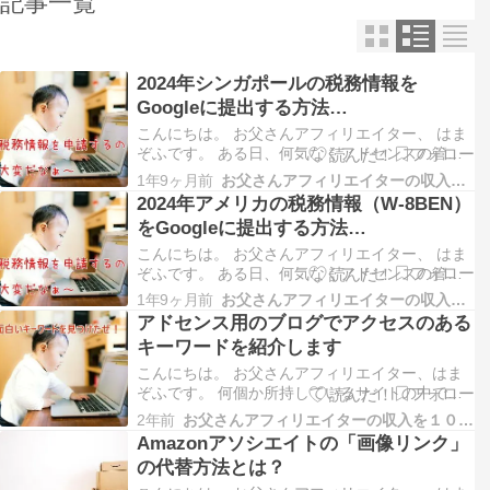
記事一覧
2024年シンガポールの税務情報を
Googleに提出する方法
[GoogleAdSense]
こんにちは。 お父さんアフィリエイター、 はま
ぞふです。 ある日、何気なくアドセンスの管理
画面を見に行ったら・・・ 「お支払いアカウン
1年9ヶ月前
お父さんアフィリエイターの収入を１０万円増やす方法
トに関する問題があります」 ・・・いや、も
2024年アメリカの税務情報（W-8BEN）
う、なんか、怖いんですけど！！ ・・・・とい
をGoogleに提出する方法
うくだりは、 前回の「アメリカの税務情報（W-
[GoogleAdSense]
8BEN）を…
こんにちは。 お父さんアフィリエイター、 はま
ぞふです。 ある日、何気なくアドセンスの管理
画面を見に行ったら・・・ 「お支払いアカウン
1年9ヶ月前
お父さんアフィリエイターの収入を１０万円増やす方法
トに関する問題があります」 ・・・いや、も
アドセンス用のブログでアクセスのある
う、なんか、怖いんですけど！！ で、その、問
キーワードを紹介します
題があると言われた箇所を見に行くと・・・
「２つも問題があ…
こんにちは。 お父さんアフィリエイター、はま
ぞふです。 何個か所持しているサイトの中で、
アドセンス用のブログがあるんですが、 なかな
2年前
お父さんアフィリエイターの収入を１０万円増やす方法
か、面白いキーワードでアクセスが集まるように
Amazonアソシエイトの「画像リンク」
なったんで、 アドセンス用のブログでアクセス
の代替方法とは？
のあるキーワードを紹介します。 そのブログで