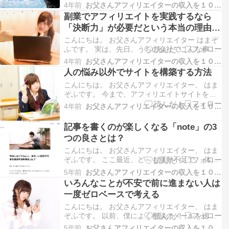
たい！って、 思ったことありますよね。 ブログ
4年前
お父さんアフィリエイターの収入を１０万円増やす方法
を運営している方なら、 少なからず、自分の書
副業でアフィリエイトを実践するなら
いた記事を多くの人に読んでほしいと、 思うこ
「決断力」が必要だという本当の理由と
とはよくあると思います。 それが、 アドセンス
は？
を実践…
こんにちは。 お父さんアフィリエイター はまぞ
ふです。 実は、先日、うちの会社でこんな事が
ありました。 うちの会社が借りているしている
4年前
お父さんアフィリエイターの収入を１０万円増やす方法
建物で、「AED」を使えるようにしよう、という
人の悩み以外でサイトを構築する方法
話が持ち上がりました。 もともと、「AED」自
こんにちは。 お父さんアフィリエイター、 はま
体は設置されていたんですが、常に施錠されてい
ぞふです。 今まで、アフィリエイトサイトを作
る中にあ…
ると言ったら、 基本的には【人が悩んでいるこ
4年前
お父さんアフィリエイターの収入を１０万円増やす方法
と】に焦点を当ててサイトを作ったり記事を書い
たりしていました。 僕が購入したほとんどのア
記事を書くのが楽しくなる「note」の3
フィリエイト教材では、 こういう事が書かれて
つの良さとは？
いたんで、悩…
こんにちは。 お父さんアフィリエイター、 はま
ぞふです。 ここ最近、ど～も運動不足で、 体が
なまってることをかなり実感しています。 んで
5年前
お父さんアフィリエイターの収入を１０万円増やす方法
ね、どうにかならないかなーと思っていたとこ
いろんなことが不安で前に進まない人は
ろ、 Amazonで面白いものを見つけたんですよ
一度ゼロベースで考える
ね。 どういうものかって言うと、 毎日実践しな
くても…
こんにちは。 お父さんアフィリエイター、 はま
ぞふです。 以前、僕によく相談のメールを送る
方がいました。 その方、レンタルサーバーも契
5年前
お父さんアフィリエイターの収入を１０万円増やす方法