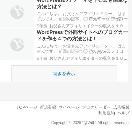
ます。 amazonアソシエイト Amazonサインイン
方法とは？
- affiliate.amazon…
こんにちは。 お父さんアフィリエイター、 はま
ぞふです。 前回の記事、 『WordPressで外部サ
イトへのブログカードを作る４つの方法とは！』
5年前
お父さんアフィリエイターの収入を１０万円増やす方法
では、ブログカードを作る方法をご紹介しました
WordPressで外部サイトへのブログカー
が、 その中で、チラッと『WordPressの子テー
ドを作る４つの方法とは！
マ』について触れました。 【方法３】自…
こんにちは。 お父さんアフィリエイター、 はま
ぞふです。 前回の記事で、「KeyWord
Researcher」を紹介したんですが、 『KeyWord
5年前
お父さんアフィリエイターの収入を１０万円増やす方法
Researcher』新たな関連キーワード取得ツール
の実力とは！？ その時の記事でね・・・・
KeyWord Research…
続きを表示
TOPページ
新規登録
マイページ
ブログリーダー
広告掲載
利用規約
ヘルプ
Copyright © 2026 "@With" All rights reserved.