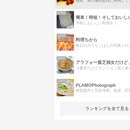
156位
手軽においしい料理を！
157位
料理ちから
158位
159位
PLAMOPhotograph
ランキングを全て見る