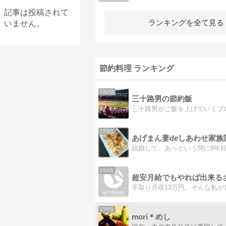
記事は投稿されて
ランキングを全て見る
いません。
節約料理 ランキング
152位
三十路男の節約飯
153位
あげまん妻deしあわせ家族
154位
155位
mori＊めし