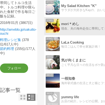
帯同してトルコ生活
377位
My Salad Kitchen "K"
中。トルコ料理や限ら
れた食材で作る毎日ご
飯を記録。
378位
2016年01月
(3867日)
mori＊めし
http://ameblo.jp/sakutto-
ouchi
379位
料理レシピ集
(378
LaLa Cooking
位/617人中)
毎日ごはんで幸せ家族計画！
節約料理
(155位/177人
中)
380位
気が向くままに
381位
一桜知春
記事一覧
382位
yummy life
お店の紹介。レシピの公開。お