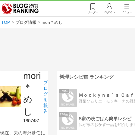
リーダー
ログイン
メニュー
TOP
ブログ情報
mori＊めし
mori
料理レシピ集 ランキング
ブ
＊
ロ
375位
グ
Ｍｏｃｋｙｎａ｀ｓ Ｃａｆ
め
を
野菜ソムリエ・モッキーナの野
報
し
告
376位
S家の晩ごはん簡単レシピ
1807481
現在、夫の海外赴任に