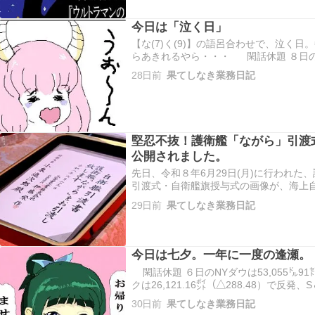
今日は「泣く日」
【な(7)く(9)】の語呂合わせで、泣く
らあきれるやら・・・ 閑話休題 ８日のNY
(▲576.76）で続落、ナスダックは25,87
28日前
果てしなき業務日記
P500は7,482.71(▲21.14）…
堅忍不抜！護衛艦「ながら」引渡
公開されました。
先日、令和８年6月29日(月)に行われた、
引渡式・自衛艦旗授与式の画像が、海上自
出典：海上自衛隊オフィシャルサイト（
29日前
果てしなき業務日記
https://www.youtube.com/watch?v=HQ
今日は七夕。一年に一度の逢瀬。
閑話休題 ６日のNYダウは53,055㌦91
クは26,121.16㌽（△288.48）で反発、S＆
続伸。NYダウは、ついに53,000㌦の
30日前
果てしなき業務日記
続落。日経平均終値…