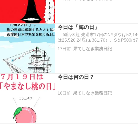
日本市場は、三日ぶり反発。…
今日は「海の日」
閑話休題 先週末17日のNYダウは52,146
は25,520.24㌽(▲361.70）、S＆P500
て三日続落。 今日の日本市場は、海の日
17日前
果てしなき業務日記
はどうなるか？大き…
今日は何の日？
18日前
果てしなき業務日記