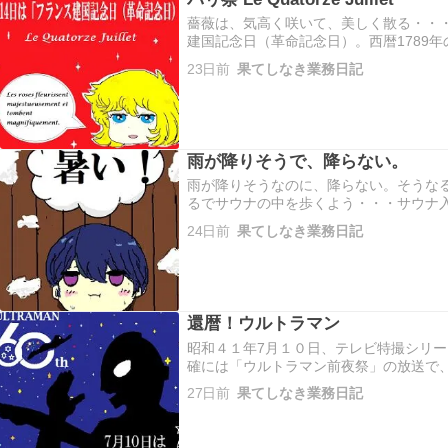
薔薇は、気高く咲いて、美しく散る・・
建国記念日（革命記念日）。西暦1789
事件が発生。フランス革命の口火を切っ
23日前
果てしなき業務日記
て知られる。パリサイ派ではない。 閑話休
雨が降りそうで、降らない。
雨が降りそうなのに、降らない。そうな
るでサウナの中を歩くよう・・・サウナ
ホホホ。 閑話休題 先週末１０日のNYダウは
24日前
果てしなき業務日記
で続伸、ナスダックは26,281.60㌽（△74
還暦！ウルトラマン
昭和４１年7月１０日、テレビ特撮シリ
確には「ウルトラマン前夜祭」の放送で
翌週７月１７日に放映された。本来は７
27日前
果てしなき業務日記
最終回「開けてくれ」が放送される予定
お蔵入…