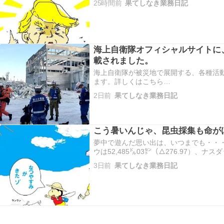
25時間前
果てしなき業務日記
た。 今日の日本市場は大幅…
海上自衛隊オフィシャルサイトに
載されました。
海上自衛隊が被災地で展開する、各種活
ます。詳しくはこちら
https://www.mod.go.jp/msdf/operation/d
2日前
果てしなき業務日記
こう暑いんじゃ、昆虫採集も命が
夢中で遊んだ思い出は、いつまでも・・・
ウは52,485㌦03㌣（△276.97）、ナスダッ
（△251.67）、S＆P500は7,489.7
3日前
果てしなき業務日記
た。 週明け今日の日本市場は、三日ぶ…