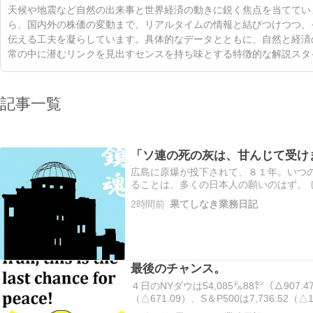
天候や地震など自然の出来事と世界経済の動きに鋭く焦点を当ててい
ら、国内外の株価の変動まで、リアルタイムの情報と結びつけつつ、
伝える工夫を凝らしています。具体的なデータとともに、自然と経済
常の中に潜むリンクを見出すセンスを持ち味とする特徴的な解説スタ
記事一覧
「ソ連の死の灰は、甘んじて受け
広島に原爆が投下されて、８１年。いつ
ることは、多くの日本人の願いのはず。 
を求める運動が、共産党など左派勢力に
2時間前
果てしなき業務日記
実がある。美辞麗句に騙されてはいけない
の鎮魂…
最後のチャンス。
４日のNYダウは54,085㌦88㌣（△907.4
（△671.09）、S＆P500は7,736.52
伸。NYダウは取引中54,272㌦60㌣ま