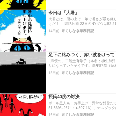
今日は「大暑」
大暑とは、暦の上で一年で暑さが最も厳し
けだ！ 閑話休題 22日のNYダウは52,2
は25,690.90㌽（▲146.30）、S＆P50
14日前
果てしなき業務日記
揃って反落。不透明感を増…
足下に絡みつく、赤い波をけって
声優の、二階堂有希子（本名；柳生加津
りになっていたそうです。享年87歳（昭和1
日）。謹んで、ご冥福をお祈り申し上げま
15日前
果てしなき業務日記
世』（昭和46～47）の、峰不二子役が
摂氏40度の対決
ポール星人も、お手上げ！異常な酷暑だッ
51,839㌦26㌣（▲307.16）、ナスダックは
S&P500は7,443.28（▲14.41）
16日前
果てしなき業務日記