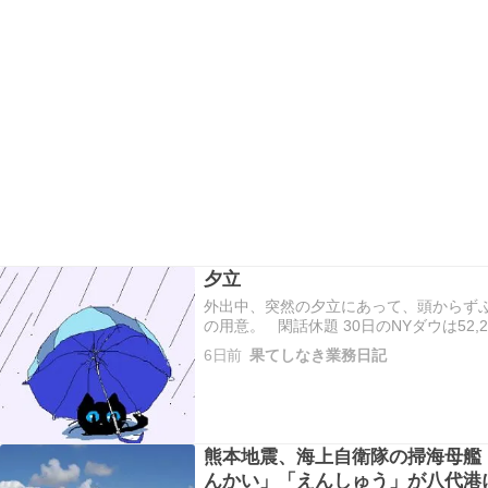
夕立
外出中、突然の夕立にあって、頭からず
の用意。 閑話休題 30日のNYダウは52,2
ックは25,122.17㌽（△679.23）、S＆P5
6日前
果てしなき業務日記
指標揃って反発。ナスダ…
熊本地震、海上自衛隊の掃海母艦
んかい」「えんしゅう」が八代港