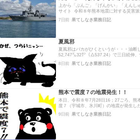
上から「ぶんご」「げんかい」「えんし
サイト 令和８年熊本地震に対する災害
た、掃海母艦「ぶんご」（MST-464 基準
7日前
果てしなき業務日記
「げんかい」（AMS-4304 基準排水量9
夏風邪
夏風邪はバカがひくというが・・・油断し
52,747㌦32㌣（△537.24）で三日続伸、
（▲55.16）で五日続落、S＆P500は7,42
8日前
果てしなき業務日記
日の日本市場は続落。日経平均終…
熊本で震度７の地震発生！！
本日、令和８年7月28日16；27ごろ、熊
度７（宇城市、氷川町）の地震が発生し
10年前の「平成28熊本地震」（2016.4
9日前
果てしなき業務日記
崩れたほか、各地で建物やインフラに被