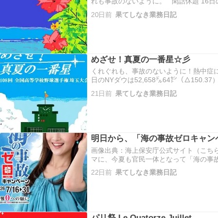
れも事故のないように。 閑話休題 16日のN
(▲105.67）、ナスダックは25,881.94㌽(
20日前
果てしなき業務日記
7,533.77(▲38.63）で、三指標揃って…
めざせ！真夏の一番星☆彡
くれぐれも、事故のないように！熱中症に
日のNYダウは52,658㌦64㌣（△150.37
（△162.21）、S＆P500は7,572.40
21日前
果てしなき業務日記
日の日本市場は大きく下落…
明日から、「海の事故ゼロキャンペ
画像出典：海上保安庁公式サイト（こちら
マに、今夏も官民一体となって「海の事
16日より31日まで実施されます。（１
22日前
果てしなき業務日記
コミュニケーションの促進衝突事故を防
期に船…
パリ祭 Le Quatorze Juillet