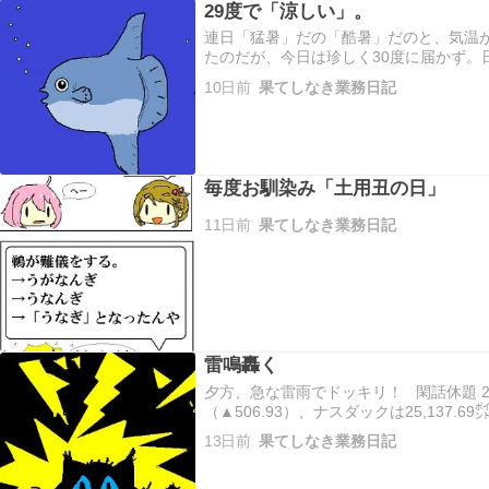
29度で「涼しい」。
連日「猛暑」だの「酷暑」だのと、気温が
たのだが、今日は珍しく30度に届かず。
しく」感じられた。（驚けフランス人とニ
10日前
果てしなき業務日記
慣れたとみるか、感覚がマヒしてると
毎度お馴染み「土用丑の日」
11日前
果てしなき業務日記
雷鳴轟く
夕方、急な雷雨でドッキリ！ 閑話休題 23日
（▲506.93）、ナスダックは25,137.69
7,408.30（▲90.66）で、三指標揃
13日前
果てしなき業務日記
平均終値は64,611円15銭…