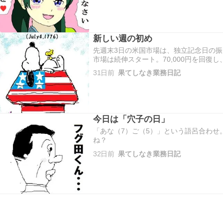
新しい週の初め
先週末3日の米国市場は、独立記念日の振
市場は続伸スタート。70,000円を回復し
後は上げ渋る展開。次第に下落に転じ、
31日前
果てしなき業務日記
69,737円69銭(▲6.38）で、わずかに反落
今日は「穴子の日」
「あな（7）ご（5）」という語呂合わせ
ね？
32日前
果てしなき業務日記