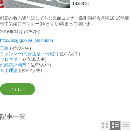
1835816
那覇市牧志駅前ほしぞら公民館ヨンナー島唄同好会月曜18-19時開
催中気楽にヨンナー(ゆっくり)集まって唄いま…
2016年04月
(3757日)
http://blog.goo.ne.jp/siriusnh
三線
(-位/9人中)
ミャンマー(海外生活・情報)
(-位/27人中)
ソロギター
(-位/35人中)
沖縄県那覇市
(-位/25人中)
音楽理論
(-位/42人中)
記事一覧