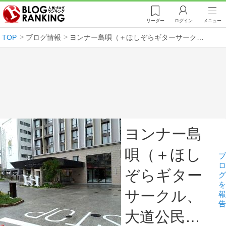
リーダー
ログイン
メニュー
TOP
ブログ情報
ヨンナー島唄（＋ほしぞらギターサークル、大道公民…
ヨンナー島
唄（＋ほし
ブ
ロ
ぞらギター
グ
を
サークル、
報
告
大道公民…