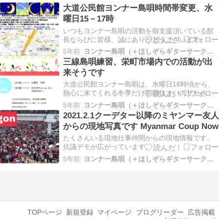
大道公民館ヨンナー島唄時間帯変更、水
曜日15－17時
いつもヨンナー島唄の活動を御支援頂いている館
長ならびに皆様、誠にありがとうございます。 管
理人は相変わらず脳梗塞後遺症、心不全、貧血の3
5年前
ヨンナー島唄（＋ほしぞらギターサークル、大道公民…
重苦で、起き抜けが特に強い倦怠感、強烈なふら
三線島唄練習、栄町市場内での活動が出
つき息切れに悩まされていますが、おかげさまで
来そうです
太極拳練習は指導して頂く先生・仲間に恵まれ、
木曜日を除…
大道公民館ヨンナー島唄は、水曜日16時頃から、
熱心に来てくれる冬季だけ那覇住まいのサセさん
と二人で細々と三線初歩練習を続けています。 有
5年前
ヨンナー島唄（＋ほしぞらギターサークル、大道公民…
名な唄を一つでも良いから空で唄えるようになろ
2021.2.1クーデター以降のミヤンマー友人
うと満場一致意気投合で、まずは 定番岩盤の祝い
からの現地写真です Myanmar Coup Now
唄「かじやで風節」を毎回20回も繰り返しデモ録
音に合…
たくさんいる現地仕事仲間からの現地情報です。
抗議デモが広がっています。
5年前
ヨンナー島唄（＋ほしぞらギターサークル、大道公民…
TOPページ
新規登録
マイページ
ブログリーダー
広告掲載