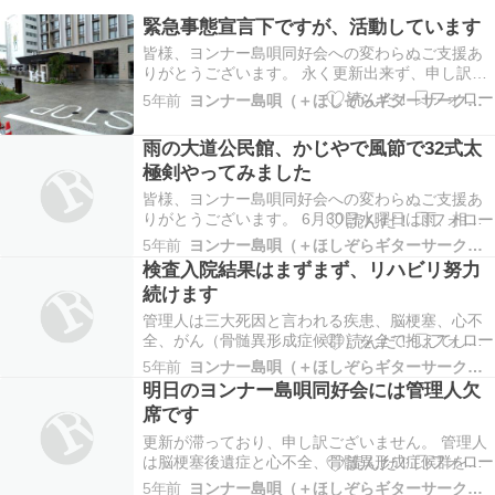
緊急事態宣言下ですが、活動しています
皆様、ヨンナー島唄同好会への変わらぬご支援あ
りがとうございます。 永く更新出来ず、申し訳ご
ざいません。 緊急事態宣言下ですが、大道自治公
5年前
ヨンナー島唄（＋ほしぞらギターサークル、大道公民…
民館は利用者の良識を信頼し、自主判断に任せて
利用させてくれております。8月11日水曜日は相変
雨の大道公民館、かじやで風節で32式太
わらず一人ですが、活動させていただき、かじや
極剣やってみました
で風節…
皆様、ヨンナー島唄同好会への変わらぬご支援あ
りがとうございます。 6月30日水曜日は雨、相変
わらず一人ですが、かじやで風節を覚えるかたわ
5年前
ヨンナー島唄（＋ほしぞらギターサークル、大道公民…
ら、大きな鏡の前で太極剣も練習する一挙両得を
検査入院結果はまずまず、リハビリ努力
試してみました。3分半くらいで長さがちょうど良
続けます
さそうで歌の節々に合わせて演武を覚えられそう
です。 …
管理人は三大死因と言われる疾患、脳梗塞、心不
全、がん（骨髄異形成症候群）を全て抱えてしま
い、体力劣化と戦っています。ふらつき歩行困
5年前
ヨンナー島唄（＋ほしぞらギターサークル、大道公民…
難、起き抜け倦怠感息切れが昨年今頃より悪化し
明日のヨンナー島唄同好会には管理人欠
ているように感じています。 先日の心臓カテーテ
席です
ル検査入院の結果、病状はさほど変わらず経過観
察維持でした。…
更新が滞っており、申し訳ございません。 管理人
は脳梗塞後遺症と心不全、骨髄異形成症候群を抱
えております。毎週水曜日午後のヨンナー島唄同
5年前
ヨンナー島唄（＋ほしぞらギターサークル、大道公民…