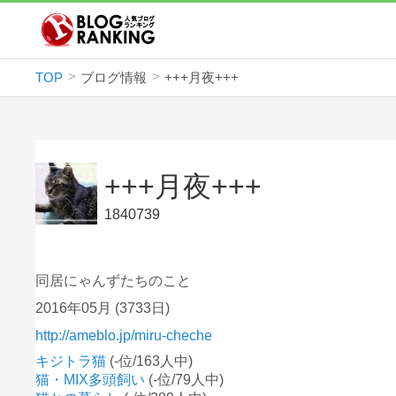
TOP
ブログ情報
+++月夜+++
+++月夜+++
1840739
同居にゃんずたちのこと
2016年05月
(3733日)
http://ameblo.jp/miru-cheche
キジトラ猫
(-位/163人中)
猫・MIX多頭飼い
(-位/79人中)