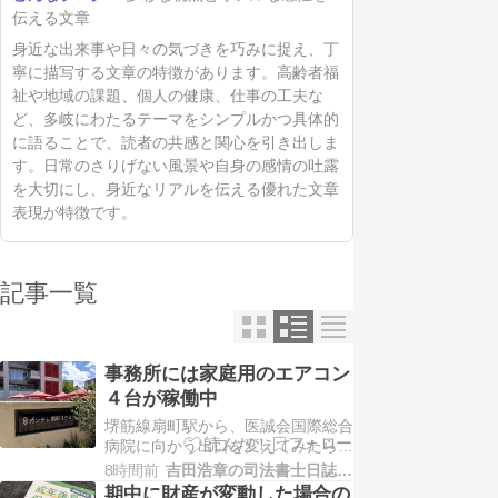
伝える文章
身近な出来事や日々の気づきを巧みに捉え、丁
寧に描写する文章の特徴があります。高齢者福
祉や地域の課題、個人の健康、仕事の工夫な
ど、多岐にわたるテーマをシンプルかつ具体的
に語ることで、読者の共感と関心を引き出しま
す。日常のさりげない風景や自身の感情の吐露
を大切にし、身近なリアルを伝える優れた文章
表現が特徴です。
記事一覧
事務所には家庭用のエアコン
４台が稼働中
堺筋線扇町駅から、医誠会国際総合
病院に向かう出口を変えてみたら、
カンテレの中に出ました。涼しい。
8時間前
吉田浩章の司法書士日誌−堺市堺区−
一度外に出て、病院に向かいかけた
期中に財産が変動した場合の