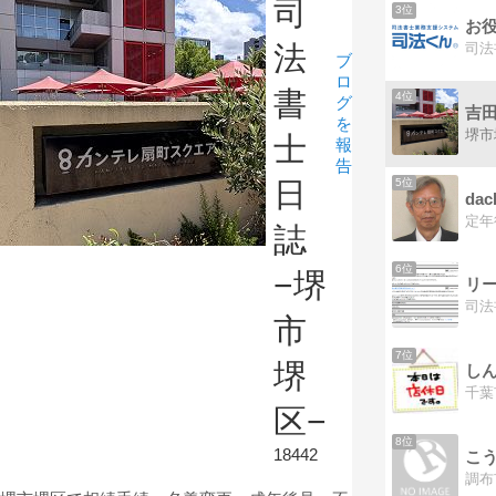
司
3位
法
ブ
ロ
書
4位
グ
吉
を
士
報
告
5位
日
da
誌
6位
−堺
リ
司法
市
7位
堺
区−
8位
18442
こ