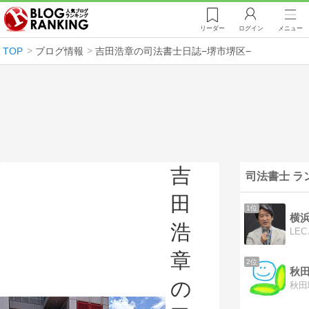
リーダー
ログイン
メニュー
TOP
ブログ情報
吉田浩章の司法書士日誌−堺市堺区−
吉
司法書士 ラ
田
1位
横浜
浩
章
2位
の