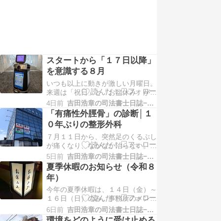
スタートから「１７日以降」
を意識する８月
いつも以上に動きが激しい月曜日。
来週は「祝日」と「お盆休み」が入
るというのが関係あるのかどうか、
4日前
吉田浩章の司法書士日誌−堺市堺区−
もう締め切りに追われるような雰囲
「有痛性外脛骨」の診断│１
気です。「１７日以降」となると、
０年ぶりの整形外科
８月は残りは２週間しかないので、
７月１１日から、突然足のくるぶし
ちょっとマズいかも、というのを感
が痛くなり、なかなか治らない。腫
じています。さて、今日は、被後見
れや赤みを帯びたり、治まったり。
人さんの入院手続き。ここ…
5日前
吉田浩章の司法書士日誌−堺市堺区−
普通に歩けないし、階段は苦痛だ
夏季休暇のお知らせ（令和８
し、それでも「安静にしておくよう
年）
に」と言われてもできないからと、
今年の夏季休暇は、１４日（金）～
我慢して日常生活を送っていました
１６日（日）のみ。事務所のメンバ
が、今週、整形外科で「有痛性外脛
ーが「お盆休みは要らない」と言っ
骨」と診断されました。も…
6日前
吉田浩章の司法書士日誌−堺市堺区−
てくれたので、１３日（木）は通常
環境をどのように受け止める