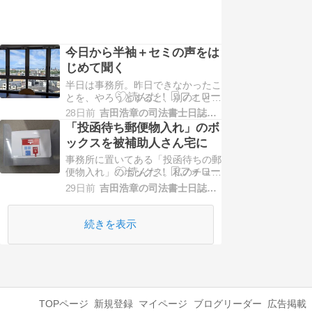
今日から半袖＋セミの声をは
じめて聞く
半日は事務所。昨日できなかったこ
とを、やろうとすると、別のことが
入り、やろうとすると、また別のこ
28日前
吉田浩章の司法書士日誌−堺市堺区−
とが入り。何とか最低限の遅延を解
「投函待ち郵便物入れ」のボ
消して、外出です。自宅の中で、は
ックスを被補助人さん宅に
じめてセミの声を聞きました。スタ
事務所に置いてある「投函待ちの郵
ッフの家ではとっくに…らしいです
便物入れ」のボックス。私のチェッ
が、場所柄なのでしょう。仕事着
クを待つ郵便物を、一か所に取りま
は、今日から半袖。エアコ…
29日前
吉田浩章の司法書士日誌−堺市堺区−
とめておくためのボックスを、被補
助人さん宅に持って行きました。自
宅内に散乱している郵便物が、まと
続きを表示
められないかと思って。訪問の結
果、ボックス内は空っぽで残念でし
た。。。こういうお試しは…
TOPページ
新規登録
マイページ
ブログリーダー
広告掲載