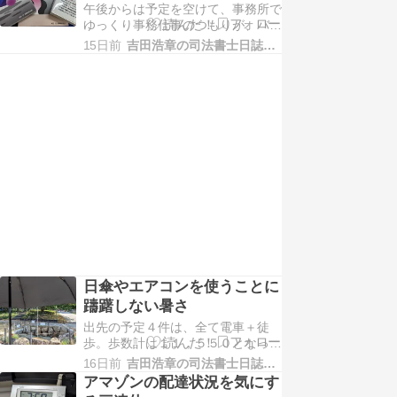
営
午後からは予定を空けて、事務所で
が事故で封鎖されて、強制的に迂回
ゆっくり事務仕事のつもりが、バタ
させられていました。こういう時、
バタバタ。日程に時間を持って予約
特に、車の運転自体が仕事…
15日前
吉田浩章の司法書士日誌−堺市堺区−
をして、事務所に来て下さるお客様
より、突発的に入る電話の用事を優
先することになるのは、おかしくな
いか。今更ながら、電話対応のマニ
ュアルの改訂も、進めています。一
番難しいのは、過去の依…
日傘やエアコンを使うことに
躊躇しない暑さ
出先の予定４件は、全て電車＋徒
歩。歩数計は１１，５５０となって
います。去年の夏から、日傘を使い
16日前
吉田浩章の司法書士日誌−堺市堺区−
始めました。元々は、被保佐人さん
アマゾンの配達状況を気にす
からのアドバイス。もしくは、帽子