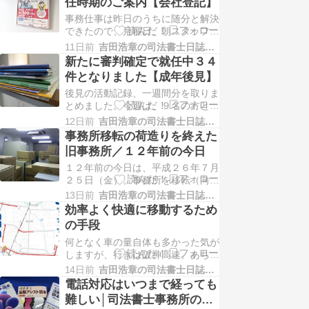
任時期のご案内【会社登記】
当該タワマン以外の別の住所で登記
事務仕事は昨日のうちに随分と解決
していた」と。ずいぶんと、手間が
できたので、月曜日、朝スタッフが
かかる調査をするものです。記事の
来ない時間帯から、ひたすら書類の
中に、不動産登記に詳し…
11日前
吉田浩章の司法書士日誌−堺市堺区−
片付け。「ご相談のみ」で終わっ
新たに審判確定で就任中３４
て、戻って来られるか分からない件
件となりました【成年後見】
も、基本的に書類の原本は預かって
後見の活動記録、一週間分を取りま
いないので、一旦は紙を破棄。ＰＤ
とめました。今週は、９名の方と面
Ｆにしておけば、また来られた時
会＋退院手続きで、１０名分の活
に、いつでも取り出せます。…
12日前
吉田浩章の司法書士日誌−堺市堺区−
動。ノートに記録していると、「そ
事務所移転の荷造りを終えた
んなに細かく報告しないといけない
旧事務所／１２年前の今日
のですか」と言われることもありま
１２年前の今日は、平成２６年７月
すが、記録しておかないと忘れま
２５日（金）。事務所を移転（向陵
す。いざという時に、情報を取り出
中町４－４－１から４－４－７へ）
せないと困るため。「認知症」…
13日前
吉田浩章の司法書士日誌−堺市堺区−
するための、荷造り。仕事をしなが
効率よく快適に移動するため
らの作業は大変でした。書類の量を
の手段
減らそうと、ＰＤＦ化も並行して進
何となく車の量自体も多かった気が
めていましたが、ＰＤＦ化と荷造り
しますが、行きは阪神高速。あちこ
と、どっちを優先するのかという問
ちで事故渋滞。車線規制がなくなっ
題と、通常業務をしながら…
14日前
吉田浩章の司法書士日誌−堺市堺区−
た後、普通なら車が流れるようにな
電話対応はいつまで経っても
るのに、その先もまだ詰まっていま
難しい│司法書士事務所の運
す。帰りは、中央環状線。反対車線