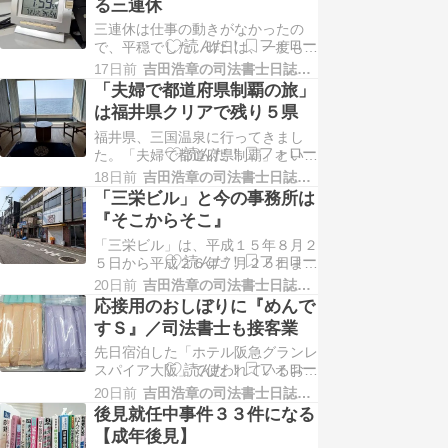
る三連休
をかぶられたほうがいい、と言われ
三連休は仕事の動きがなかったの
て、どちらかと言われたらと日傘。
で、平穏でした。昨日は、一度も事
「男なのに日傘」に対する恥ずかし
務所に来ない完全休養日にできたた
さは、ありません。もっとも…
17日前
吉田浩章の司法書士日誌−堺市堺区−
め（年に数回あるかどうか）、朝、
「夫婦で都道府県制覇の旅」
事務所の温度はマックスに上がって
は福井県クリアで残り５県
います。仕事の動きはなかったもの
福井県、三国温泉に行ってきまし
の、事務所から宅配で手配していた
た。「夫婦で都道府県制覇」という
被保佐人さんの冷凍食品が、２度も
目標に変えて、未達成は、福井、長
アマゾン都合でキャンセル…
18日前
吉田浩章の司法書士日誌−堺市堺区−
野、山梨と青森、岩手、秋田の６
「三栄ビル」と今の事務所は
県。せっかく福井に行くのなら、ず
『そこからそこ』
っと行きたいと思っていた『料理旅
「三栄ビル」は、平成１５年８月２
館 望洋楼』です。海にせり出すよ
５日から平成２６年７月２５日ま
うに建築されていて、部屋の窓から
で、約１１年間お世話になったビル
は、海の景色しか見えません…
20日前
吉田浩章の司法書士日誌−堺市堺区−
です。開業時に使っていたワンルー
応接用のおしぼりに『めんで
ムマンションが、開業１年で手狭に
すＳ』／司法書士も接客業
なってしまい、「ちょっと探してく
先日宿泊した「ホテル阪急グランレ
る」と事務所を出て、ひとりでぶら
スパイア大阪」で使われているおし
ぶらして、「よし、ここだ」とその
ぼり。アロマのにおいが含まれてい
場で看板を見て電話した記…
20日前
吉田浩章の司法書士日誌−堺市堺区−
いな、と思っていたのですが、アマ
後見就任中事件３３件になる
ゾンにありました。『めんですＳ』
【成年後見】
のコンセプトは、「気分を変える、