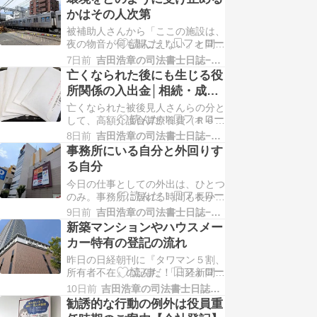
営業。但し、午後から私は親戚宅に
かはその人次第
出掛けます。去年の１３日も、待っ
被補助人さんから「ここの施設は、
ていた登記が朝に終わって、法務局
夜の物音が何も聞こえない」と聞い
で回収して次の申請に進んだのと、
て、さすが（ここの施設）と思って
事務所に届いてしまった被…
7日前
吉田浩章の司法書士日誌−堺市堺区−
ましたが、入院中、荷物を取りに入
亡くなられた後にも生じる役
ったところ、近隣の部屋から思いっ
所関係の入出金│相続・成年
きりテレビの音漏れがしていまし
後見
亡くなられた被後見人さんらの分と
た。電車の音も聞こえています。普
して、高額介護合算療養費（Ｒ６．
段は気にならないのに、「主」がい
８～Ｒ７．７分）と、介護保険高額
ないというだけで、こんな…
8日前
吉田浩章の司法書士日誌−堺市堺区−
医療合算介護サービス費（Ｒ６．８
事務所にいる自分と外回りす
～Ｒ７．７分）の支給決定通知書が
る自分
届いています。相続税の課税対象の
今日の仕事としての外出は、ひとつ
別の件については、申告期限１週間
のみ。事務所に居れる時間も長かっ
前まで待っても「電話では有無の回
たので、電話対応も丁寧にしていま
答できない」「通知を待…
9日前
吉田浩章の司法書士日誌−堺市堺区−
す（いるつもりです）。新規のお話
新築マンションやハウスメー
しに、昨日の続きで親族さんから電
カー特有の登記の流れ
話があったり、ケアマネさんから
昨日の日経朝刊に『タワマン５割、
「聞いてあげて欲しい」と言われる
所有者不在』の記事。「日経新聞が
と、「基本的にやってないですが、
東京と大阪の都心部に立地するタワ
○○さんの紹介ならいいです…
10日前
吉田浩章の司法書士日誌−堺市堺区−
マン約３００棟の最上階の全住戸を
勧誘的な行動の例外は役員重
調べたところ、約５割の所有者が、