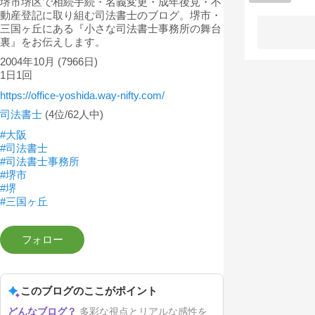
堺市堺区で相続手続・名義変更・成年後見・不
動産登記に取り組む司法書士のブログ。堺市・
三国ヶ丘にある『小さな司法書士事務所の舞台
裏』をお伝えします。
2004年10月
(7966日)
1日1回
https://office-yoshida.way-nifty.com/
司法書士
(4位/62人中)
#大阪
#司法書士
#司法書士事務所
#堺市
#堺
#三国ヶ丘
このブログのここがポイント
多彩な視点とリアルな感性を