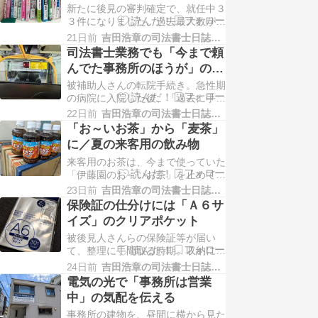
新たに後見の審判確定で、就任中３
小さなお守り」。事務所の応接用
３件になりました。過去最大数がい
に、ひとまず４種類購入。私は、ホ
くらだったか、記録していません
テルで使われていた紫がお気…
21日前
吉田浩章の司法書士日誌−堺市堺区−
が、最大数かそれに近い数です。も
司法書士業務でも「今まで頼
っとも、「就任中３３件」と頭で数
んでた事務所のほうが」の場
えられるわけもなく、リーガルサポ
面はある
被補助人さんの転院手続き。急性期
ートが管理している「ＬＳシステ
の病院に入院した後、「過去に手術
ム」に数字が出ているのを見ている
をした病院のほうが、情報を持って
だけ。『後見２０件：保佐１…
22日前
吉田浩章の司法書士日誌−堺市堺区−
いるからいい」という病院の見解で
「お～いお茶」から「麦茶」
転院。司法書士の業務でも、「今ま
に／夏の来客用の飲み物
で頼んでた事務所に頼まれたほうが
来客用のお茶は、今まで使っていた
いい」というケースが稀にあります
「伊藤園のお～いお茶」を止めて、
が、「いいから頼みたい」と言われ
「伊藤園の健康ミネラルむぎ茶」に
ると、それはそれであり。…
23日前
吉田浩章の司法書士日誌−堺市堺区−
しました。定期購入にすると少し安
保険証の仕分けには「Ａ６サ
くなるので、今のところ、「２週間
イズ」のクリアポケット
に１箱」ペースでの購入。この暑さ
被後見人さんらの保険証等が届い
になると、たいていの方が口を開け
て、整理に手間取る時期。収納に
て下さいます。「飲んでないので、
は、「Ａ６サイズ対応」のクリアポ
置いていきます」と帰り際…
24日前
吉田浩章の司法書士日誌−堺市堺区−
ケットを使っています。ちょうどい
電気の光で「事務所は営業
いサイズ。便宜上、保険証と言って
中」の気配を伝える
いますが、医療資格確認書。医療資
事務所の建物を、昼間に横から見た
格確認書と介護保険負担割合証が届