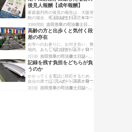
ものの、中に戻ってタリーズコーヒ
後見人報酬【成年報酬】
ーでランチ。エアコンに守られてい
家庭裁判所の後見の報告は、大阪管
る環境は、幸せです。私の事務所で
轄の場合、本人の誕生日月に年１
は、４台のエアコンが稼働していま
回。期中に不動産を売却したり、相
す。営業時間中、３台は…
33時間前
吉田浩章の司法書士日誌−堺市堺区−
続があった場合、「期末の残高で報
高齢の方と出歩くと気付く段
酬を決めてくれている」と感覚的に
差の存在
思っていたものの、最近そうではな
お寺へのお参りに、お付き合い。敷
い案件が２つ続きました。例えば、
地内。あちこちに段差があり、目的
金融資産が期中に５００万円から
地である納骨堂には、急な階段を上
１，２００万円になった場合…
2日前
吉田浩章の司法書士日誌−堺市堺区−
り下りしないと、たどり着けない。
記録を残す負担をどちらが負
車椅子だと、入ることすらできな
うのか
い。高額なお布施を包むのは年配の
かかってくる電話に対応するため、
方。年齢が若くなるほど、信仰心は
自分の席では、レポート用紙２冊分
薄れるもの。なのに、いまどき、こ
を広げて、待機しています。後で見
れはないですよね～という話…
3日前
吉田浩章の司法書士日誌−堺市堺区−
て、自分の字なのになんて書いてあ
るんかな、と思うこともあります
が、とにかく記録しておかないと、
忘れるため。「メールだと、上手く
伝わらないと思って」と、電話が入
ることもありますが、そう…