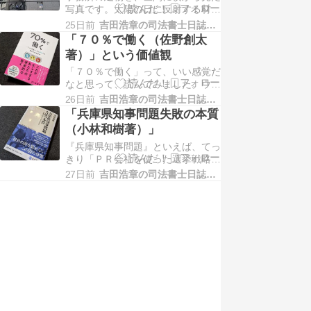
写真です。太陽の日に反射する材質
くものの、負担割合証のほうが少し
のガラスなので、１階には映ってい
遅れます。但し、自治体によ…
25日前
吉田浩章の司法書士日誌−堺市堺区−
ないですが、２階は電気がついてい
「７０％で働く（佐野創太
るのが分かります。はじめての空間
著）」という価値観
に入るのは、誰しもちょっとは不安
「７０％で働く」って、いい感覚だ
な中で、人（事務所の職員）の気配
なと思って、読んでみました。ウチ
を伝えるのは大事、という話は、以
の事務所で言うと、営業時間は「１
前にも書きました。ホー…
26日前
吉田浩章の司法書士日誌−堺市堺区−
８時まで」だったのを、コロナ期中
「兵庫県知事問題失敗の本質
に「１７時半」までとしました。営
（小林和樹著）」
業時間は９時からでも、お約束を入
『兵庫県知事問題』といえば、てっ
れるのは「９時半」から。午後は、
きり「ＰＲ会社を使った選挙戦略」
昼休み時間を開けて「１３時半」か
のことだと思って購入。しかし、な
ら。最終は「１７時」で、…
27日前
吉田浩章の司法書士日誌−堺市堺区−
かなかそこまでたどり着かない。も
しかしたら、違った本なのかと思い
ながら、ひとまず読み終えました。
ほとんどが辞職に至るまでの話で、
選挙の話はごく一部でした。「ＰＲ
会社」とはちょっと違い…