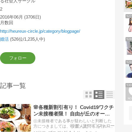
る社会人サークル
2
52
2016年06月
(3706日)
月数回
http://heureux-circle.jp/category/blogpage/
婚活
(526位/1,235人中)
52
52
記事一覧
53
🌸各種新割引有り！ Ⅽovid19ワクチ
ン未接種者限！ 自由が丘のオーガ
ニックレストランで交流会！ 社会
㊟未接種者である事が疑わしいと判断した
人サークル イベントの告知
方につきましては、検査・質問等 を行いま
す。 【 食事会概要 】 本会は、Ⅽovid19ワ