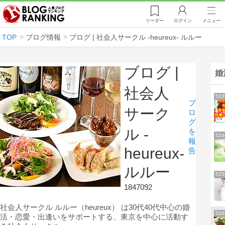
リーダー
ログイン
メニュー
TOP
ブログ情報
ブログ | 社会人サークル -heureux- ルルー
ブログ |
婚
社会人
52
ブ
サーク
ロ
グ
ル -
を
52
報
heureux-
告
ルルー
52
1847092
社会人サークル ルルー（heureux） は30代40代中心の婚
52
活・恋愛・出逢いをサポートする、東京を中心に活動す