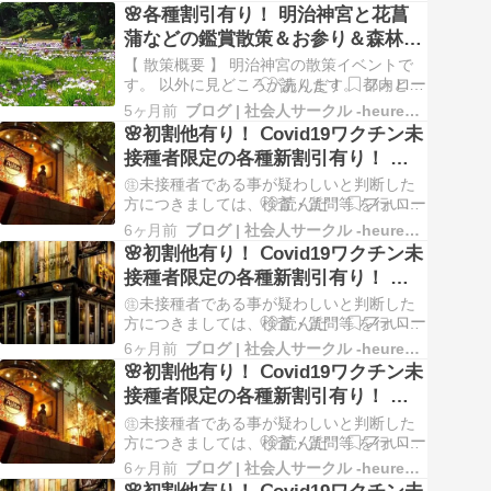
事は全てが、たぶん叶うと思います。 そう
🌸各種割引有り！ 明治神宮と花菖
信じて祈願して下さい。 次に仲見世散策を
蒲などの鑑賞散策＆お参り＆森林
楽しんでいただきます。 お友達作りも、散
浴！ 社会人サークル イベント告知
策も楽しんで頂けると思います。 なかな…
【 散策概要 】 明治神宮の散策イベントで
す。 以外に見どころがあります。 都内とは
思えない豊かな自然があります。 おススメ
5ヶ月前
ブログ | 社会人サークル -heureux- ルルー
の見どころの１つは花菖蒲園。 なかなかで
🌸初割他有り！ Ⅽovid19ワクチン未
すよ。 皆様のお越しをお待ちしておりま
接種者限定の各種新割引有り！ 六
す。 【集合場所】 ＪＲ原宿駅 明治神宮方
本木のイタリアン レストラン バー
面(表参道口)出口からほど近くの大鳥…
㊟未接種者である事が疑わしいと判断した
でランチ会！ 社会人サークル イベ
方につきましては、検査・質問等 を行いま
す。 お申込み多数につき、16〜18名様まで
ントの告知
6ヶ月前
ブログ | 社会人サークル -heureux- ルルー
増員募集致します。 【 食事会概要 】 本イ
🌸初割他有り！ Ⅽovid19ワクチン未
ベントは、Ⅽovid19ワクチン未接種者限定の
接種者限定の各種新割引有り！ 上
食事会です！ 六本木で良いお店を見つけま
野のレストラン バーでゆったり２.
した。 店内の雰囲気・料理…
㊟未接種者である事が疑わしいと判断した
５ｈのコース料理と飲み放題付きの
方につきましては、検査・質問等 を行いま
す。 【 食事会概要 】 アクセスの良い上野
食事会！ 社会人サークル イベント
6ヶ月前
ブログ | 社会人サークル -heureux- ルルー
のお店での開催です。 開催時間はゆった
🌸初割他有り！ Ⅽovid19ワクチン未
の告知
り・たっぷり目の２時間３０分。 少しゆっ
接種者限定の各種新割引有り！ 六
くりお話しがしたいという方、いかがでし
本木のイタリアン レストラン バー
ょうか。 皆様のお越しを心よりお待ちし
㊟未接種者である事が疑わしいと判断した
て…
でランチ会！ 社会人サークル イベ
方につきましては、検査・質問等 を行いま
す。 【 食事会概要 】 本イベントは、
ントの告知
6ヶ月前
ブログ | 社会人サークル -heureux- ルルー
Ⅽovid19ワクチン未接種者限定の食事会で