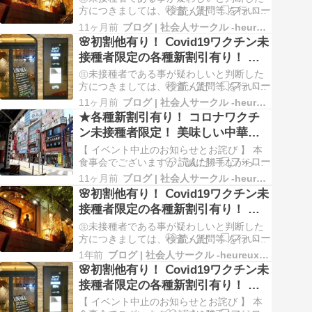
は、…
でランチ会！ 社会人サークル イベ
方につきましては、検査・質問等 を行いま
す。 女性にキャンセル者が出た為、今回の
ントの告知
11ヶ月前
ブログ | 社会人サークル -heureux- ルルー
み参加費特別割引(女性2名様のみ)で急募を
🌸初割他有り！ Ⅽovid19ワクチン未
致します。 【 食事会概要 】 本イベント
接種者限定の各種新割引有り！ 東
は、Ⅽovid19ワクチン未接種者限定の食事会
京のイタリアン レストラン バーで
です！ 六本木で良いお店を見つ…
㊟未接種者である事が疑わしいと判断した
コース料理と飲み放題付きの食事
方につきましては、検査・質問等 を行いま
す。 ㊟今回もお申込み多数につき、16名様
会！ 社会人サークル イベントの告
11ヶ月前
ブログ | 社会人サークル -heureux- ルルー
まで増員致します。 【 食事会概要 】 本イ
★各種新割引有り！ コロナワクチ
知
ベントは、Ⅽovid19ワクチン未接種者限定の
ン未接種者限定！ 美味しい中華料
食事会です！ 高評価の多い人気のお店で
理食べ放題・飲み放題付きの食事
す。 会場は、半個室なので、周…
【 イベント中止のお知らせとお詫び 】 本
会！【神田】 社会人サークル イベ
食事会でございますが、誠に勝手ながら中
止とさせて頂きます。 今回は、男女共にお
ントの告知
11ヶ月前
ブログ | 社会人サークル -heureux- ルルー
申込み者数が少な目な事と、お申込み者数
🌸初割他有り！ Ⅽovid19ワクチン未
に大きな男女比の差異が有り、当日までに
接種者限定の各種新割引有り！ 六
男女比を一定以内に収める事は困難と判断
本木のイタリアン レストラン バー
し、残念ながら中止と致します。 何卒、ご
㊟未接種者である事が疑わしいと判断した
理解を…
でランチ会！ 社会人サークル イベ
方につきましては、検査・質問等 を行いま
す。 女性は満員。今回のみですが、男性残
ントの告知
1年前
ブログ | 社会人サークル -heureux- ルルー
り３名様のみを特別割引価格で急募致しま
🌸初割他有り！ Ⅽovid19ワクチン未
す。 【 食事会概要 】 本イベントは、
接種者限定の各種新割引有り！ 男
Ⅽovid19ワクチン未接種者限定の食事会で
女比新規定の八重洲のイタリアン
す！ 六本木で良いお店を見つけました。…
【 イベント中止のお知らせとお詫び 】 本