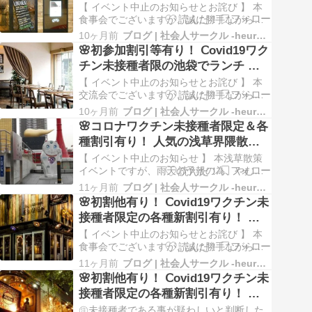
重洲のイタリアン レストラン バー
と思います。 良い食事会になると思い…
【 イベント中止のお知らせとお詫び 】 本
でコース料理と飲み放題付きの食事
食事会でございますが、誠に勝手ながら中
止とさせていただきます。 今回は、女性に
会！ 社会人サークル イベントの告
10ヶ月前
ブログ | 社会人サークル -heureux- ルルー
比べ男性のお申込みが少なく、大きな男女
🌸初参加割引等有り！ Ⅽovid19ワク
知
比の差異が有り、当日までに男女比を一定
チン未接種者限の池袋でランチ ビ
以内に収める事は困難と判断し、残念なが
ュッフェ交流会！ 社会人サークル
ら中止と致します。 何卒、ご理解を頂きた
【 イベント中止のお知らせとお詫び 】 本
いと思…
イベントの告知
交流会でございますが、誠に勝手ながら中
止とさせて頂きます。 今回は、男性のお客
10ヶ月前
ブログ | 社会人サークル -heureux- ルルー
様は満員(定員１名様オーバー)ですが、女性
🌸コロナワクチン未接種者限定＆各
のお客様が少なく、お申込み者数に非常に
種割引有り！ 人気の浅草界隈散策♪
大きな男女比の差異が有り、当日までに男
社会人サークル イベントの告知
女比を一定以内に収める事は困難と判断
【 イベント中止のお知らせ 】 本浅草散策
し、残…
イベントですが、雨天の予報の為、やむな
く中止とさせて頂きます。 いくつかの天気
11ヶ月前
ブログ | 社会人サークル -heureux- ルルー
予報サイトを見るに、ほとんどの予報サイ
🌸初割他有り！ Ⅽovid19ワクチン未
トで、２５日当日の浅草の天気は昼頃から
接種者限定の各種新割引有り！ 上
雨、もしくは夕方前から雨の予報となって
野のレストラン バーでゆったり２.
おります。 従いまして、残念ながら中止と
【 イベント中止のお知らせとお詫び 】 本
致しま…
５ｈのコース料理と飲み放題付きの
食事会でございますが、誠に勝手ながら中
止とさせて頂きます。 今回は、男性は満員
食事会！ 社会人サークル イベント
11ヶ月前
ブログ | 社会人サークル -heureux- ルルー
(１名様定員オーバー)ですが、女性が少な
🌸初割他有り！ Ⅽovid19ワクチン未
の告知
く、男女比に大きな差異があり、当日まで
接種者限定の各種新割引有り！ 六
に男女比を一定以内に収める事は困難と判
本木のイタリアン レストラン バー
断し、残念ながら中止と致します。 この度
㊟未接種者である事が疑わしいと判断した