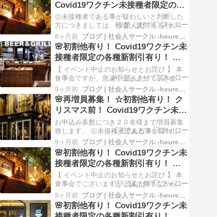
Ⅽovid19ワクチン未接種者限定の各
楽しんでいただきます。 お友達作りも、散
種新割引有り！ 六本木のイタリア
策も楽しんで頂けると思います。 なかな…
㊟未接種者である事が疑わしいと判断した
ン レストラン バーでランチ会！ 社
方につきましては、検査・質問等 を行いま
す。 【 食事会概要 】 本イベントは、
会人サークル イベントの告知
8ヶ月前
ブログ | 社会人サークル -heureux- ルルー
Ⅽovid19ワクチン未接種者限定の食事会で
🌸初割他有り！ Ⅽovid19ワクチン未
す！ 六本木で良いお店を見つけました。 店
接種者限定の各種新割引有り！ 東
内の雰囲気・料理・アクセスなど悪くない
京のイタリアン レストラン バーで
と思います。 良い食事会になると思い…
【 イベント中止のお知らせとお詫び 】 本
コース料理と飲み放題付きの食事
食事会ですが、急遽中止とさせて頂きま
す。 昨夜と本日(今しがた)に男女合計３名
会！ 社会人サークル イベントの告
9ヶ月前
ブログ | 社会人サークル -heureux- ルルー
様のキャンセルがございました。 これによ
🌸再増員募集！ ☆初割他有り！ ク
知
り、男女比が大きくズレた事に加え、最低
リスマス前！ Ⅽovid19ワクチン未接
催行人数を１名様割ってしまいました。 最
種者限定の各種新割引有り！ 上野
低催行人数などはＨＰにも記載してござい
お申込み多数につき２０名様まで増員募集
ます…
のレストラン バーでゆったり２.５
致します。 ㊟未接種者である事が疑わしい
と判断した方につきましては、検査・質問
ｈのコース料理と飲み放題付きの食
9ヶ月前
ブログ | 社会人サークル -heureux- ルルー
等 を行います。 【 食事会概要 】 アクセス
🌸初割他有り！ Ⅽovid19ワクチン未
事会！ 社会人サークル イベントの
の良い上野のお店での開催です。 開催時間
接種者限定の各種新割引有り！ 六
告知
はゆったり・たっぷり目の２時間３０分。
本木のイタリアン レストラン バー
少しゆっくりお話しがしたいという方、…
【 イベント中止のお知らせとお詫び 】 本
でランチ会！ 社会人サークル イベ
食事会でございますが、誠に勝手ながら中
止とさせて頂きます。 今回は、男性のお申
ントの告知
9ヶ月前
ブログ | 社会人サークル -heureux- ルルー
込み状況は満員だったものの、女性のお申
🌸初割他有り！ Ⅽovid19ワクチン未
込みが少な目で、且つ、１名様のキャンセ
接種者限定の各種新割引有り！ 八