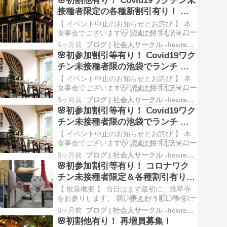
🌸初割他有り！ Ⅽovid19ワクチン未
す！ 六本木で良いお店を見つけました。 店
接種者限定の各種新割引有り！ 上
内の雰囲気・料理・アクセスなど悪くない
野のレストラン バーでゆったり２.
と思います。 良い食事会になると思い…
【 イベント中止のお知らせとお詫び 】 本
５ｈのコース料理と飲み放題付きの
食事会でございますが、誠に勝手ながら中
止とさせて頂きます。 今回は急遽、私の母
食事会！ 社会人サークル イベント
6ヶ月前
ブログ | 社会人サークル -heureux- ルルー
親の葬儀が入り、やむなく中止とさせて頂
🌸初参加割引等有り！ Ⅽovid19ワク
の告知
きます。 ほぼ満員のお申込みを頂いておき
チン未接種者限の池袋でランチ ビ
ながら、全くもって勝手な理由で中止とさ
ュッフェ食事会！ 社会人サークル
せていただく事と相成り、誠に申し訳ござ
【 イベント中止のお知らせとお詫び 】 本
いませ…
イベントの告知
食事会でございますが、誠に勝手ながら中
止とさせて頂きます。 今回は、女性はほぼ
8ヶ月前
ブログ | 社会人サークル -heureux- ルルー
満員でしたが、男性のお申込みが少なめ
🌸初参加割引等有り！ Ⅽovid19ワク
で、且つ、男性のキャンセルが２名様ほど
チン未接種者限の池袋でランチ ビ
出た為、当日までに男女比を一定以内に収
ュッフェ食事会！ 社会人サークル
める事は困難と判断し、やむなく中止とさ
【 イベント中止のお知らせとお詫び 】 本
せて頂きま…
イベントの告知
食事会でございますが、誠に勝手ながら中
止とさせて頂きます。 今回は、女性はほぼ
8ヶ月前
ブログ | 社会人サークル -heureux- ルルー
満員でしたが、男性のお申込みが少なめ
🌸初参加割引等有り！ コロナワク
で、且つ、男性のキャンセルが２名様ほど
チン未接種者限定＆各種割引有り！
出た為、当日までに男女比を一定以内に収
人気の浅草界隈散策♪ 社会人サーク
める事は困難と判断し、やむなく中止とさ
【 散策概要 】 当日はまず最初に、浅草寺
せて頂きま…
ル イベントの告知
をお参りします。 願い事という願い事を、
ここ浅草寺で全て祈願して頂きます。 願い
8ヶ月前
ブログ | 社会人サークル -heureux- ルルー
事は全てが、たぶん叶うと思います。 そう
🌸初割他有り！ 再増員募集！
信じて祈願して下さい。 次に仲見世散策を