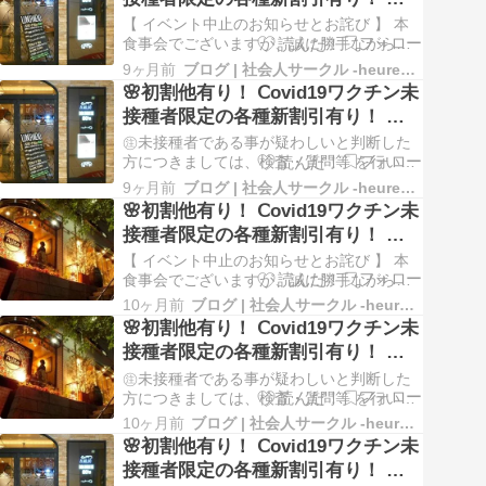
ルも出てしまい、当日までに男女比を一定
重洲のイタリアン レストラン バー
以内に収める事は困難と判断し、やむなく
【 イベント中止のお知らせとお詫び 】 本
中止とさ…
でコース料理と飲み放題付きの食事
食事会でございますが、誠に勝手ながら中
止とさせて頂きます。 今回は、男性のお申
会！ 社会人サークル イベントの告
9ヶ月前
ブログ | 社会人サークル -heureux- ルルー
込みは順調だったものの、女性のお申込み
🌸初割他有り！ Ⅽovid19ワクチン未
知
が少なく、且つ、１名様のキャンセルも出
接種者限定の各種新割引有り！ 八
てしまい、当日までに男女比を一定以内に
重洲のイタリアン レストラン バー
収める事は困難と判断し、やむなく中止と
㊟未接種者である事が疑わしいと判断した
させて頂…
でコース料理と飲み放題付きの食事
方につきましては、検査・質問等 を行いま
す。 【 食事会概要 】 本イベントは、
会！ 社会人サークル イベントの告
9ヶ月前
ブログ | 社会人サークル -heureux- ルルー
Ⅽovid19ワクチン未接種者限定の食事会で
🌸初割他有り！ Ⅽovid19ワクチン未
知
す！ ※直結なので、雨天であっても雨に濡
接種者限定の各種新割引有り！ 六
れる心配はありません。 会場は、半個室な
本木のイタリアン レストラン バー
ので、周りの目も気にならないと思いま…
【 イベント中止のお知らせとお詫び 】 本
でランチ会！ 社会人サークル イベ
食事会でございますが、誠に勝手ながら中
止とさせて頂きます。 今回は、男性は満員
ントの告知
10ヶ月前
ブログ | 社会人サークル -heureux- ルルー
ですが、女性のお申込みが少なく、男女比
🌸初割他有り！ Ⅽovid19ワクチン未
に大きな差異があり、当日までに男女比を
接種者限定の各種新割引有り！ 六
一定以内に収める事は困難と判断し、残念
本木のイタリアン レストラン バー
ながら中止と致します。 何卒、ご理解を頂
㊟未接種者である事が疑わしいと判断した
きたい…
でランチ会！ 社会人サークル イベ
方につきましては、検査・質問等 を行いま
す。 【 食事会概要 】 本イベントは、
ントの告知
10ヶ月前
ブログ | 社会人サークル -heureux- ルルー
Ⅽovid19ワクチン未接種者限定の食事会で
🌸初割他有り！ Ⅽovid19ワクチン未
す！ 六本木で良いお店を見つけました。 店
接種者限定の各種新割引有り！ 八
内の雰囲気・料理・アクセスなど悪くない