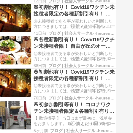
12日前
ブログ | 社会人サークル -heureux- ルルー
クチン未接種者限定の交流会です！ 食事や
🌸初割他有り！ Ⅽovid19ワクチン未
お飲み物などは、お好きな物を各自のご負
接種者限定の各種新割引有り！ 六
担でご注文頂くという形の、新企画の交流
本木のイタリアン レストラン バー
会です。 コース料理と違い、お好きな…
㊟未接種者である事が疑わしいと判断した
でランチ交流会！ 社会人サークル
方につきましては、検査・質問等 を行いま
す。 【 食事会概要 】 本イベントは、
イベントの告知
41日前
ブログ | 社会人サークル -heureux- ルルー
Ⅽovid19ワクチン未接種者限定の交流会で
🌸各種新割引有り！ Ⅽovid19ワクチ
す！ 六本木で良いお店を見つけました。
ン未接種者限！ 自由が丘のオーガ
（お客様に教えて頂きました） 店内の雰囲
ニックレストランで交流会！ 社会
気・料理・アクセスなど悪くないと思い
㊟未接種者である事が疑わしいと判断した
ま…
人サークル イベントの告知
方につきましては、検査・質問等 を行いま
す。 【 食事会概要 】 本会は、Ⅽovid19ワ
68日前
ブログ | 社会人サークル -heureux- ルルー
クチン未接種者限定の交流会です！ 食事や
🌸初割他有り！ Ⅽovid19ワクチン未
お飲み物などは、お好きな物を各自のご負
接種者限定の各種新割引有り！ 六
担でご注文頂くという形の、新企画の交流
本木のイタリアン レストラン バー
会です。 コース料理と違い、お好きな…
㊟未接種者である事が疑わしいと判断した
でランチ交流会！ 社会人サークル
方につきましては、検査・質問等 を行いま
す。 【 食事会概要 】 本イベントは、
イベントの告知
70日前
ブログ | 社会人サークル -heureux- ルルー
Ⅽovid19ワクチン未接種者限定の食事会で
🌸初参加割引等有り！ コロナワク
す！ 六本木で良いお店を見つけました。 店
チン未接種者限定＆各種割引有り！
内の雰囲気・料理・アクセスなど悪くない
人気の浅草(浅草寺中心)界隈散策♪
と思います。 良い食事会になると思い…
【 散策概要 】 当日はまず最初に、浅草寺
社会人サークル イベントの告知
をお参りします。 願い事という願い事を、
ここ浅草寺で全て祈願して頂きます。 願い
5ヶ月前
ブログ | 社会人サークル -heureux- ルルー