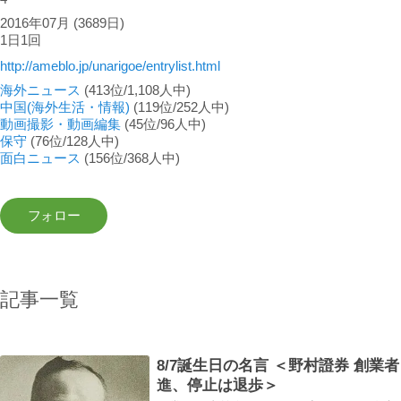
2016年07月
(3689日)
1日1回
http://ameblo.jp/unarigoe/entrylist.html
海外ニュース
(413位/1,108人中)
中国(海外生活・情報)
(119位/252人中)
動画撮影・動画編集
(45位/96人中)
保守
(76位/128人中)
面白ニュース
(156位/368人中)
記事一覧
8/7誕生日の名言 ＜野村證券 創業
進、停止は退歩＞