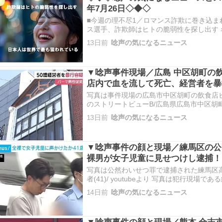
年7月26日◇◆◇
■今週の理不尽1／ロマンス詐欺に巻き込ま
ス選手、詐欺師はヒトの脆弱性を探し出す
900万円以上を失い、マンションまで売却
13日前
唸声の気になるニュース
き、今度は元女子プロテニス選手の平木理化
詐欺の共謀で逮捕されまし…
▼唸声事件現場／広島 中区胡町の
店内で血を流して死亡、経営者を暴
写真は事件現場の広島市中区胡町の飲食店ビル/
のストリートビューB/広島県広島市中区胡
https://maps.app.goo.gl/unjeVgHn
13日前
唸声の気になるニュース
ら南東125m 以下の写真でチョキを出して
▼唸声事件の顔と現場／練馬区の公
裸男が女子児童に見せつけし逮捕！
写真は公然わいせつ罪で逮捕された練馬区
者(41)/ youtubeより 写真は犯行現場
士見台公園/ youtubeより 事件現場のス
14日前
唸声の気になるニュース
見台公園、東京都練馬区富士見台４丁目 https