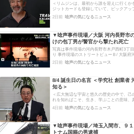
＜リムジンは、最初から誰を迎えに行くか
ジットカードも登録していて、ピックアッ
つまり、基本的には事前の取り決めがあり
2日前
唸声の気になるニュース
は運転手や会社、料金も把握しています。
とアクセスしやすくしただけです…
▼唸声事件現場／大阪 河内長野市
けの包丁男が警官から撃たれ死亡
写真は事件現場の河内長野市木戸西町3丁目のス
り 事件現場のストリートビューＢ/ 大阪府
https://maps.app.goo.gl/MvUaz24GdJpV
2日前
唸声の気になるニュース
https://maps.app.goo.gl/x5U…
8/4 誕生日の名言 ＜学究社 創業者
知る＞
＜広大無辺な宇宙と悠久の歴史の中で、己
れを知ればこそ、生き、学ぶことの意味、
に」「必死に」努力することの意味を深く
4日前
唸声の気になるニュース
が「生きる」ということです＞これは東証
究社の創業者である河端真一 (…
▼唸声事件現場／埼玉入間市、９１
トナム国籍の男逮捕