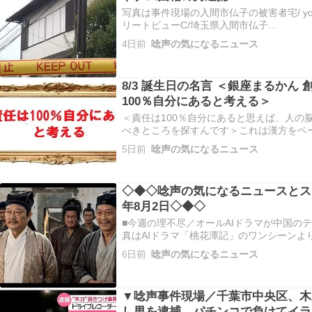
写真は事件現場の入間市仏子の被害者宅/ yo
リートビューC/埼玉県入間市仏子
https://maps.app.goo.gl/1V5GLvJK
4日前
唸声の気になるニュース
口から南南西270m 映像：ANN 8/3：「
8/3 誕生日の名言 ＜銀座まるかん 
100％自分にあると考える＞
＜責任は100％自分にあると思えば、人の
べきところを探すんです＞これは漢方をベ
品を扱った銀座日本漢方研究所（現銀座ま
5日前
唸声の気になるニュース
人 ( 1948/8/3 ～ 満78歳) の言葉で
法につい…
◇◆◇唸声の気になるニュースとスト
年8月2日◇◆◇
■今週の理不尽／オールAIドラマが中国のテ
真はAIドラマ「桃花潭記」のワンシーンより/
目の子分がよく見ると双子のように似てい
6日前
唸声の気になるニュース
いる傷まで同じ、1列目の右の悪党は2列目
るものは…
▼唸声事件現場／千葉市中央区、木
し男を逮捕、パチンコで負けてイラ