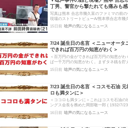
▼唸声事件の顔と現場／熊本 合志
丁男、警官から撃たれても痛みも感
写真は熊本 合志市幾久富のファミマの前の包丁男
現場のストリートビューA/熊本県合志市幾
https://maps.app.goo.gl/YL8Lg5Sg
15日前
唸声の気になるニュース
から北西1.4km 映像：ANN 7/24：刃物男
7/24 誕生日の名言 ＜ニューオータ
できれば百万円の知恵がわく＞
＜百万円の金ができれば百万円の知恵がわ
ば一千万円の知恵がわく。まずタネ銭を貯
これはニューオータニ創業者の大谷米太郎 ( 1881/7
15日前
唸声の気になるニュース
の言葉です。この言葉は、ビジネスにおい
を…
7/23 誕生日の名言 ＜コスモ石油 
ロも満タンに＞
＜ココロも満タンに＞これはコスモ石油の
ングス会長を務めた岡部敬一郎 ( 1932/7/23 ～
の会社のスローガンです。コスモ石油の有
16日前
唸声の気になるニュース
ンに」は、単なる燃料供給（機能的価値）
気…