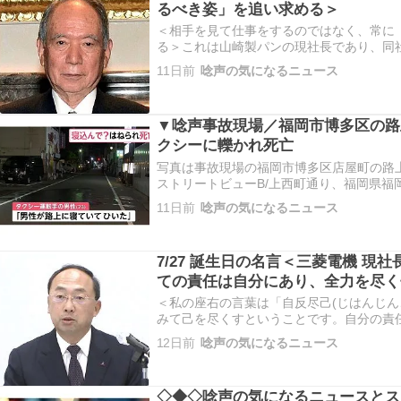
るべき姿」を追い求める＞
＜相手を見て仕事をするのではなく、常に
る＞これは山崎製パンの現社長であり、同社の
ら、1兆円規模の食品コンツェルンに成長させた飯
11日前
唸声の気になるニュース
～ 満85歳) の言葉です。この言葉は、ビ
めの羅…
▼唸声事故現場／福岡市博多区の路
クシーに轢かれ死亡
写真は事故現場の福岡市博多区店屋町の路上/ 
ストリートビューB/上西町通り、福岡県福
https://maps.app.goo.gl/C2K6E4iW
11日前
唸声の気になるニュース
で口から東北東290m 映像：FNN 7/…
7/27 誕生日の名言＜三菱電機 現社
ての責任は自分にあり、全力を尽く
＜私の座右の言葉は「自反尽己(じはんじん
みて己を尽くすということです。自分の責
手くいけば皆さんのおかげ、上手くいかな
12日前
唸声の気になるニュース
味になります＞これは売上6兆円の三菱電機の
い 1959/7/27…
◇◆◇唸声の気になるニュースとスト