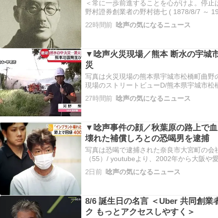
＜常に一歩前進することを心がけよ。停止
野村證券創業者の野村徳七 ( 1878/8/7 ～ 19
の言葉は、変化の激しいビジネスの世界に
22時間前
唸声の気になるニュース
刻むべき羅針盤となります。現状維持は安
す…
▼唸声火災現場／熊本 断水の宇城
災
写真は火災現場の熊本県宇城市松橋町曲野の竹や
現場のストリートビューD/熊本県宇城市松
https://maps.app.goo.gl/AcfsQREAqd3FL
27時間前
唸声の気になるニュース
https://maps.app.goo.gl/6wpqjaz6vSL…
▼唸声事件の顔／秋葉原の路上で血
壊れた補償しろとの恐喝男を逮捕
写真は恐喝で逮捕された奈良市大宮町の会社
（55）/ youtubeより、2002年から大
4000万くらいはやったと話していると言います
2日前
唸声の気になるニュース
「インプラント壊れた」路上で言いがかり恐
入…
8/6 誕生日の名言 ＜Uber 共同
ク もっとアクセスしやすく＞