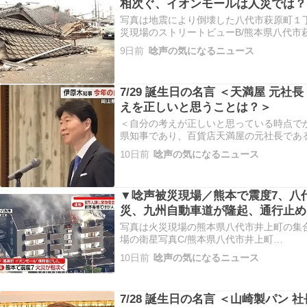
相次ぐ、イオンモールは人災では？
写真は地震により倒壊した八代市萩原町１丁目の
災現場のストリートビューB/熊本県八代市
https://maps.app.goo.gl/4G23SGZ
9日前
唸声の気になるニュース
は珈琲店「ミック」、薩摩おれんじ鉄道八
7/29 誕生日の名言 ＜天満屋 元社
えを正しいと思うことは？＞
＜自分の考えが正しいと思っている時点で
県知事であり、百貨店天満屋の元社長である伊原木隆
の言葉です。この言葉は、変化の激しい現
10日前
唸声の気になるニュース
に深い示唆を与えてくれます。自身の信念
それが「絶対…
▼唸声被災現場／熊本で震度7、八
災、九州自動車道が隆起、通行止め
写真は火災現場の熊本県八代市井上町の集合住宅
場の衛星写真C/熊本県八代市井上町
https://www.google.com/maps/@32.513299
10日前
唸声の気になるニュース
7/28 誕生日の名言 ＜山崎製パン 