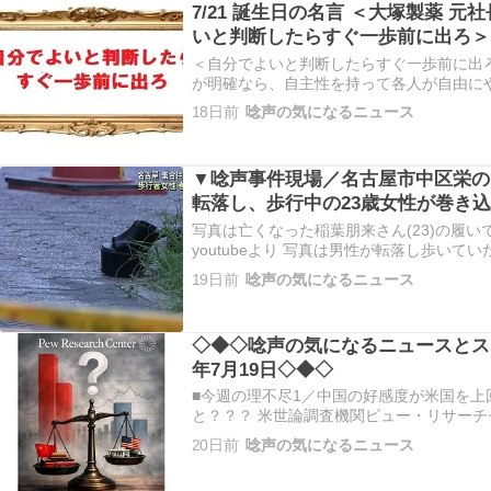
7/21 誕生日の名言 ＜大塚製薬 元
いと判断したらすぐ一歩前に出ろ＞
＜自分でよいと判断したらすぐ一歩前に出
が明確なら、自主性を持って各人が自由に
長で大塚ホールディングス初代会長、ボン
18日前
唸声の気になるニュース
塚明彦 ( 1937/7/21 ～ 2014/11/28 
の…
▼唸声事件現場／名古屋市中区栄の
転落し、歩行中の23歳女性が巻き
写真は亡くなった稲葉朋来さん(23)の履い
youtubeより 写真は男性が転落し歩いて
件現場の名古屋市中区栄５丁目のマンション前の
19日前
唸声の気になるニュース
件現場のストリートビューB/愛知県名古屋市中区
◇◆◇唸声の気になるニュースとスト
年7月19日◇◆◇
■今週の理不尽1／中国の好感度が米国を上
と？？？ 米世論調査機関ピュー・リサーチ
27か国で中国の好感度が米国を上回った」
20日前
唸声の気になるニュース
りました。数字だけを見れば、世界が中国
のような印象を受けます。しか…