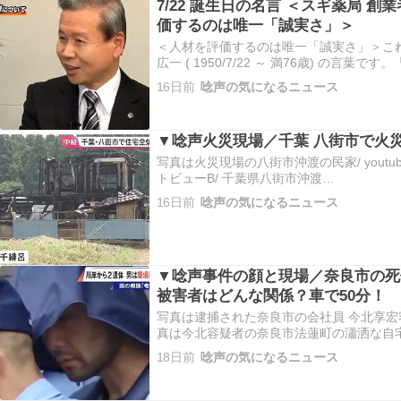
7/22 誕生日の名言 ＜スギ薬局 創
価するのは唯一「誠実さ」＞
＜人材を評価するのは唯一「誠実さ」＞こ
広一 ( 1950/7/22 ～ 満76歳) の言
時代が変わってもビジネスの根幹を成す真
16日前
唸声の気になるニュース
営や業務に活かすためのポイントを3つにま
広一氏…
▼唸声火災現場／千葉 八街市で火
写真は火災現場の八街市沖渡の民家/ yout
トビューB/ 千葉県八街市沖渡
https://maps.app.goo.gl/KWWaVbmGf3
16日前
唸声の気になるニュース
街駅北口から東北東2.1km https://maps.ap
▼唸声事件の顔と現場／奈良市の死
被害者はどんな関係？車で50分！
写真は逮捕された奈良市の会社員 今北享宏容疑者(
真は今北容疑者の奈良市法蓮町の瀟洒な自宅/ y
https://youtu.be/o_AFW7Y3m1c?si=f-
18日前
唸声の気になるニュース
トリートビューD/奈良県…