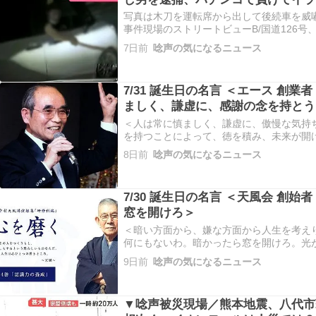
写真は木刀を運転席から出して後続車を威嚇する
事件現場のストリートビューB/国道126
丁目 https://maps.app.goo.gl/3W1hH
7日前
唸声の気になるニュース
ール１号線葭川(よしかわ)公園駅…
7/31 誕生日の名言 ＜エース 創業
ましく、謙虚に、感謝の念を持とう
＜人は常に慎ましく、謙虚に、傲慢な気持
を持つことによって、徳を積み、未来が開
ACEの創業者 新川柳作 ( しんかわりゅうさく 191
8日前
唸声の気になるニュース
) の言葉です。この言葉は、激動の時代を
7/30 誕生日の名言 ＜天風会 創始
窓を開けろ＞
＜暗い方面から、嫌な方面から人生を考え
何にもないわ。暗かったら窓を開けろ。光
家であり、講演家、思想家である中村天風 ( 1876/7
9日前
唸声の気になるニュース
の言葉です。この言葉は、ビジネスパーソ
果…
▼唸声被災現場／熊本地震、八代市