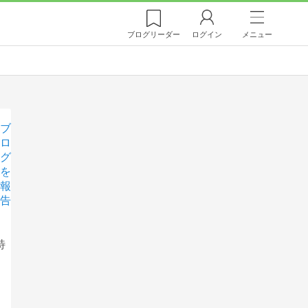
ブログ
リーダー
ログイン
メニュー
ブ
ロ
グ
を
報
告
特