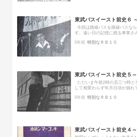
東武バスイースト前史６ 
今回は路線バスを路線バスなら
す。遠い日の記憶に残る車掌さ
降りて頭から水をかぶった若い車
5年前
特別なＲＢ１０
東武バスイースト前史５～
ただいま午前2時の丑三つ時と
して相変わらず年月日項が崩れ
はどうでもよろしいことなのです
5年前
特別なＲＢ１０
東武バスイースト前史４～