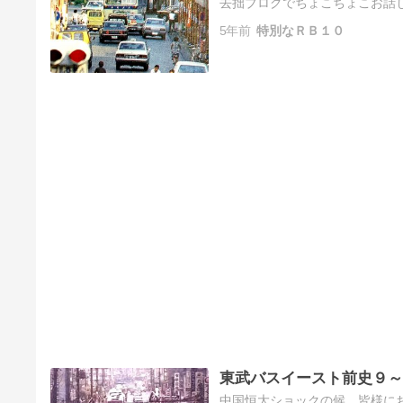
去拙ブログでちょこちょこお話し
東武でも始まったと正史は謳って
5年前
特別なＲＢ１０
東武バスイースト前史９～
中国恒大ショックの候、皆様に