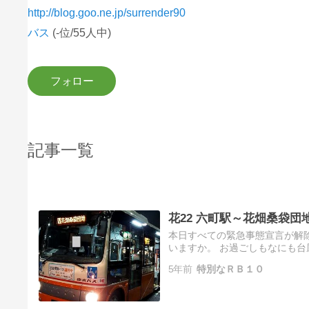
http://blog.goo.ne.jp/surrender90
バス
(-位/55人中)
記事一覧
花22 六町駅～花畑桑袋団
本日すべての緊急事態宣言が解
いますか。 お過ごしもなにも
値上がりしてこっちは大変なんだ
5年前
特別なＲＢ１０