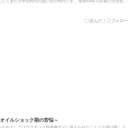
してきた小学生時代の思い出の時代です。 昭和54年方向幕の大型化が
いますがまだまだ四つ葉のクロー...
オイルショック期の苦悩～
おかれましてはワクチン２回接種すでに終えられたこととお喜び申し上