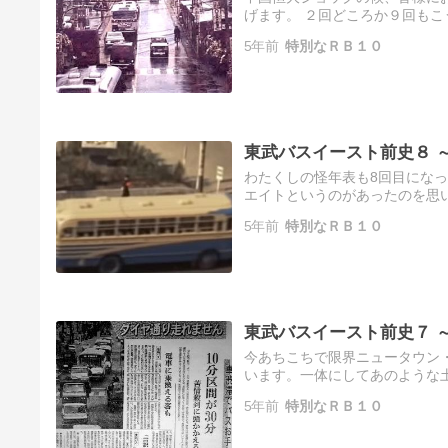
げます。 ２回どころか９回も
われるよりも以前に我がふるさと
5年前
特別なＲＢ１０
東武バスイースト前史８ 
わたくしの怪年表も8回目にな
エイトというのがあったのを思
ん。先ほどTBSラジオ『サンス
5年前
特別なＲＢ１０
東武バスイースト前史７ 
今あちこちで限界ニュータウン
います。一体にしてあのような
は大変に古い考えを持った人、例
5年前
特別なＲＢ１０