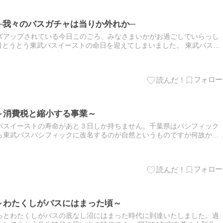
 ─我々のバスガチャは当りか外れか─
ズアップされている今日このごろ、みなさまいかがお過ごしでいらっし
日とうとう東武バスイーストの命日を迎えてしまいました。 東武バスイ
前の路線バス事業は行政の許...
1～消費税と縮小する事業～
バスイーストの寿命があと３日しか持ちません。千葉県はパシフィック
ら東武バスパシフィックに改名するのが自然というものですが何故かリ
バスセントラルになるというちぐは...
 ～わたくしがバスにはまった頃～
っとわたくしがバスの底なし沼にはまった時代に到達いたしました。過