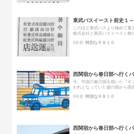
東武バスイースト前史１～
このほど東武バスより極めて重大
株式会社と東武バスイースト株
社の権利義務の一切を承継する吸
5年前
特別なＲＢ１０
西関宿から春日部へ行くバ
今、中国の秦の国を描いた『キ
われとなっていた趙の国から国
が春秋戦国時代でも国境線は非常
5年前
特別なＲＢ１０
西関宿から春日部へ行くバ