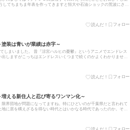
こうしてちまちま年表を作ってきますと恒大や石油ショックの荒波にさら
の路線バスには危難と災厄が訪れ...
～塗装は青いが業績は赤字～
ってしまいました。 昔『涼宮ハルヒの憂鬱』というアニメでエンドレス
い出しますがこっちはエンドレスいくつまで続くのかよくわかりませ
ター 文化の泉 ラジオで語る昭和のはなし』という番組でバス界では久…
～増える新住人と忍び寄るワンマン化～
・限界団地が問題になってますね。特にひどいのが千葉県だと言われて
土地に居を構えざるを得ない時代とはいかなる時代であったのか。それ
えば石の上にも三年継続は力なり...