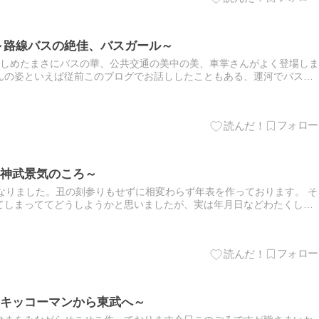
～路線バスの絶佳、バスガール～
しめたまさにバスの華、公共交通の美中の美、車掌さんがよく登場しま
んの姿といえば従前このブログでお話ししたこともある、運河でバスを
掌さんとか関宿の日枝神社で車が...
神武景気のころ～
なりました。丑の刻参りもせずに相変わらず年表を作っております。 そ
てしまっててどうしようかと思いましたが、実は年月日などわたくしに
。別に炭素年代法やってるわ...
キッコーマンから東武へ～