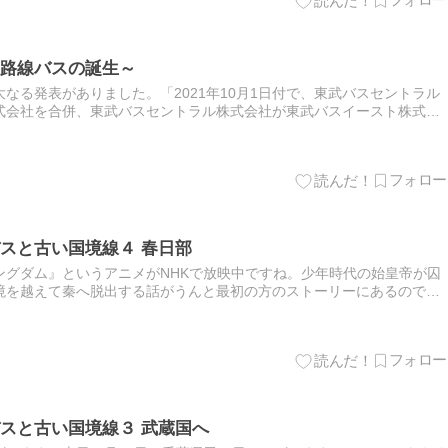
路線バスの誕生～
なる発表がありました。「2021年10月1日付で、東武バスセントラル
式会社を合併、東武バスセントラル株式会社が東武バスイースト株式会
収合併とし、合併後の商号は東武...
スと古い国境線４ 春日部
ングダム』というアニメがNHKで放映中ですね。少年時代の始皇帝が囚
境を越えて秦へ脱出する話がうんと最初の方のストーリーにあるのです
に大事な概念であったのだと思い知ら...
スと古い国境線３ 武蔵国へ