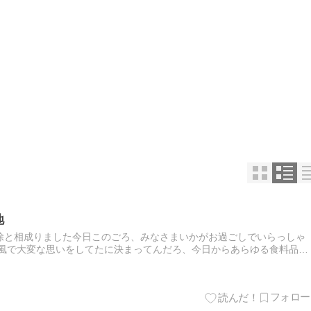
地
除と相成りました今日このごろ、みなさまいかがお過ごしでいらっしゃ
台風で大変な思いをしてたに決まってんだろ、今日からあらゆる食料品が
馬鹿！とお怒りになられるのは...