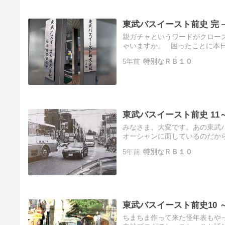
東武バスイースト前史 完
親ガチャというワードがクロー
ゃいますか。 困ったことに本
ーストがこの世に生まれ出づる以
5年前
特別なＲＢ１０
東武バスイースト前史 1
みなさま、大変です。あの東武
オーシャンに面しているのだか
ーグをまたいで10月1日から東武
5年前
特別なＲＢ１０
東武バスイースト前史10
ちまちま作って来た怪年表もや