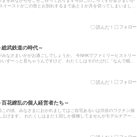
ひまをみながらせこせこ作っております今日このごろですが皆さまいか
バスイーストがこの世とお別れするまであと１か月を切ってしまいまし
た柏をごちゃごちゃいじくりまわ...
～総武鉄道の時代～
みなさまいかがお過ごしでしょうか。 今NHKでファミリーヒストリー
ついずーっと見ちゃうんですけど、わたくしはそのたびに「なんで眠た
ちゃうんだろうか、それはただの歴...
～百花繚乱の個人経営者たち～
日この頃、みなさまにおかれましてはご自宅あるいは渋谷のワクチン抽
し上げます。 わたくしはまだ１回しか接種してませんがモデルナアーム
仕事を早退しました。 さて...