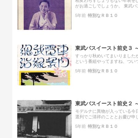
相変わらずしょうもない年表を
がお過ごしでしょうか。 東武
た。この年表の時代も糞田舎だっ
5年前
特別なＲＢ１０
東武バスイースト前史３ 
すっかり秋めいてまいりましたが
という番組やってますね、つい
いのにこの番組最後までずっと見
5年前
特別なＲＢ１０
東武バスイースト前史２ 
モデルナに異物が入っている今
選列でご清祥のこととお慶び申
の副反応で肩が真っ赤に腫れあがり
5年前
特別なＲＢ１０