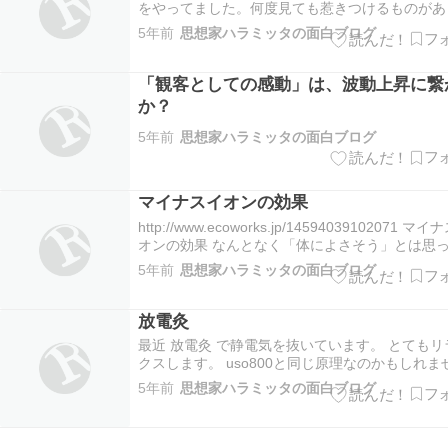
をやってました。何度見ても惹きつけるものがあ
すね。 テーマは人と自然の共生ですが、突き詰
5年前
思想家ハラミッタの面白ブログ
命とは何か ということですね。 現代文明のパラ
である原子論では命は説明できないので、 生気
活してもらわなければなりま…
「観客としての感動」は、波動上昇に繋
か？
5年前
思想家ハラミッタの面白ブログ
マイナスイオンの効果
http://www.ecoworks.jp/14594039102071 マ
オンの効果 なんとなく「体によさそう」とは思
るけれど、意外としらないマイナスイオンの真実
5年前
思想家ハラミッタの面白ブログ
こでじっくり、お話しましょう。 詳しくはこち
リック マイナスイオンの4つの作用 マイナ…
放電灸
最近 放電灸 で静電気を抜いています。 とてもリ
クスします。 uso800と同じ原理なのかもしれま
ん。 放電灸 からだにたまった静電気を取り除き、
5年前
思想家ハラミッタの面白ブログ
ッキリとしたからだに戻します。 ご存知ですか
みずしい赤ちゃんの肌は、常に静電気を放出して
す。しかし大人になると皮…