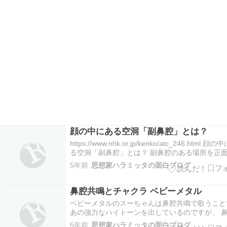
顔の中にある空洞「副鼻腔」とは？
https://www.nhk.or.jp/kenko/atc_246.html 顔
る空洞「副鼻腔」とは？ 副鼻腔のある場所を正
からみたイラスト 副鼻腔は、鼻腔（鼻の中の空
5年前
思想家ハラミッタの面白ブログ
周囲に点在する空洞です。一つの大きな空洞では
く、左右に4つずつ、合計8つあり、鼻腔と…
鼻腔共鳴とチャクラ ベビーメタル
ベビーメタルのスーちゃんは鼻腔共鳴で歌うこと
あの強力なハイトーンを出しているのですが、 
鳴は眉間のチャクラを活性化させるらしいです。
5年前
思想家ハラミッタの面白ブログ