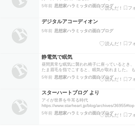
～～～～～～～～～～～～ ＥＶのめりこみは鼠
5年前
思想家ハラミッタの面白ブログ
自殺に似ていないか 脱炭素２０５０など実現不
ことは歴然としている ＊＊＊＊＊＊＊＊＊＊＊
＊＊＊＊＊＊＊＊＊＊＊＊ …
デジタルアコーディオン
5年前
思想家ハラミッタの面白ブログ
静電気で眠気
昼間異常な眠気に襲われ椅子に座っているとき、
たま眉毛を指でこすると、眠気が取れました。 
したら眉に溜まった静電気が原因かもしれません
5年前
思想家ハラミッタの面白ブログ
ソコンで眠くなるのもそのせいかも。
スターハートブログ より
アイが世界を牛耳る時代
https://www.starheart.jp/blog/archives/36955#to
年03月03日(水 ) | すぴりちゅあるブログ 今日は
5年前
思想家ハラミッタの面白ブログ
編（昨日の補足）となりますが 通常の約二倍の
なりました。 お暇な時、じっくりと …