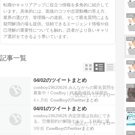
転職やキャリアアップに役立つ情報を多角的に紹介して
います。具体的には、面接のコツや志望動機の答え方、
14位
業界の選び方、管理職への道筋、そして匿名質問による
疑問解消の場も提供。信頼できるエージェント情報や自
己理解の重要性についても触れ、読者がより良いキャリ
ア選択をできるよう導いています。
15位
記事一覧
16位
04/02のツイートまとめ
17位
cowboy19620626 みんなからの匿名質問を
募集中！CowBoy | 代表取締役＆採用担当
さんはまだ答えた質問がありません！
4ヶ月前
CowBoyのTwitterまとめ
CowBoy | 代表取締役＆採用担当さんの記
04/01のツイートまとめ
念すべき最初の回答はあなたの質問か
18位
も！？#質問箱 #匿名質問募集中
cowboy19620626 内定辞退は自由にでき
https://t.co/0KkXJ…
る。労働契約の解除であり、入社前に退職
することだから。憲法で職業選択の自由が
3年前
CowBoyのTwitterまとめ
認められているのは、ご存知だろう。転職
19位