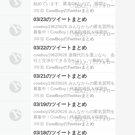
https://t.co/0KkXJ…
始めています。匿名OKなので、質問お願
いします。転職に関する話題が良いです。
3年前
CowBoyのTwitterまとめ
#Peing #質問箱 https://t.co/jDuKSUphQi
03/23のツイートまとめ
03-24 19:31 きちんと段取りを踏んでも退
職できないブラック企業の…
cowboy19620626 みんなからの匿名質問を
募集中！CowBoy | 代表取締役＆採用担当
さんはまだ答えた質問がありません！
3年前
CowBoyのTwitterまとめ
CowBoy | 代表取締役＆採用担当さんの記
03/22のツイートまとめ
念すべき最初の回答はあなたの質問か
も！？#質問箱 #匿名質問募集中
cowboy19620626 退職代行を選ぶなら、会
https://t.co/0KkXJ…
社と交渉ができる方がよい。一般的な退職
代行は、単なるメッセンジャー。会社と揉
3年前
CowBoyのTwitterまとめ
めるとやっかいなので、ケチらずに選ぼ
03/21のツイートまとめ
う。 https://t.co/P7IrNc7HYj 03-22 18:38
RT @cowboy19620626:…
cowboy19620626 みんなからの匿名質問を
募集中！CowBoy | 代表取締役＆採用担当
さんはまだ答えた質問がありません！
3年前
CowBoyのTwitterまとめ
CowBoy | 代表取締役＆採用担当さんの記
03/19のツイートまとめ
念すべき最初の回答はあなたの質問か
も！？#質問箱 #匿名質問募集中
cowboy19620626 みんなからの匿名質問を
https://t.co/0KkXJ…
募集中！CowBoy | 代表取締役＆採用担当
さんはまだ答えた質問がありません！
3年前
CowBoyのTwitterまとめ
CowBoy | 代表取締役＆採用担当さんの記
03/18のツイートまとめ
念すべき最初の回答はあなたの質問か