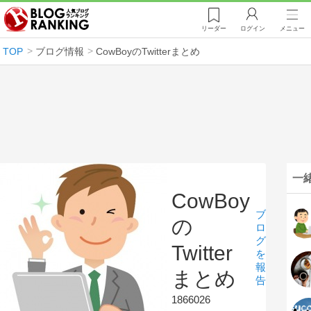
リーダー
ログイン
メニュー
TOP
ブログ情報
CowBoyのTwitterまとめ
一
CowBoy
ブ
の
ロ
グ
Twitter
を
報
まとめ
告
1866026