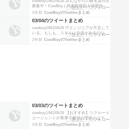
cowboy19620626 みんなからの匿名質問を
19:38 RT…
募集中！CowBoy | 代表取締役＆採用担当
さんはまだ答えた質問がありません！
3年前
CowBoyのTwitterまとめ
CowBoy | 代表取締役＆採用担当さんの記
03/04のツイートまとめ
念すべき最初の回答はあなたの質問か
も！？#質問箱 #匿名質問募集中
cowboy19620626 ITエンジニアが不足して
https://t.co/0KkXJ…
いる。もしも、スキルに自信があるのな
ら、フリーランスになるべき。会社員とし
3年前
CowBoyのTwitterまとめ
て働くのは、ある程度のレベルまでで良
い。個人事業主は事務手続きが面倒だが、
ギークスジョブを使うとかなりのサポート
を受けられる。業務だけに全力投球できる
の…
03/03のツイートまとめ
cowboy19620626 【おすすめ】リクルート
エージェントが業界で最強の理由とは？ #
転職サイトおすすめ #転職エージェントお
3年前
CowBoyのTwitterまとめ
すすめ https://t.co/PhYPQPJ9oZ