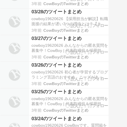
職エージェント・サイト3選 #管理職転職 #
3年前
CowBoyのTwitterまとめ
転職エージェントおすすめ
03/28のツイートまとめ
https://t.co/Ct7b1N7t40
@cowboy19620626より 03-29 23:45 何ら
cowboy19620626 【採用担当が解説】転職
かの事情…
面接の結果が遅い3つの理由とは？【キー
プされた場合は？】 #転職エージェント #
3年前
CowBoyのTwitterまとめ
転職エージェントおすすめ
03/27のツイートまとめ
https://t.co/HKrHtns8DM
@cowboy19620626より 03-28 17:54 転職
cowboy19620626 みんなからの匿名質問を
の軸で重要…
募集中！CowBoy | 代表取締役＆採用担当
さんはまだ答えた質問がありません！
3年前
CowBoyのTwitterまとめ
CowBoy | 代表取締役＆採用担当さんの記
03/26のツイートまとめ
念すべき最初の回答はあなたの質問か
も！？#質問箱 #匿名質問募集中
cowboy19620626 初心者が学習するプログ
https://t.co/0KkXJ…
ラミング言語のおすすめ。ニーズがあっ
て、簡単なもの。PythonやSwiftがおすす
3年前
CowBoyのTwitterまとめ
め。Javaもニーズがあるが少し難しめ。
03/25のツイートまとめ
Web系よりもインフラ系。PHPはサーバー
サイドのWeb系言語。初心者向けでニーズ
cowboy19620626 みんなからの匿名質問を
が多い。 https:…
募集中！CowBoy | 代表取締役＆採用担当
さんはまだ答えた質問がありません！
3年前
CowBoyのTwitterまとめ
CowBoy | 代表取締役＆採用担当さんの記
03/24のツイートまとめ
念すべき最初の回答はあなたの質問か
も！？#質問箱 #匿名質問募集中
cowboy19620626 CowBoyです。質問箱を