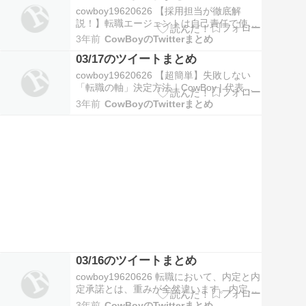
も！？#質問箱 #匿名質問募集中
cowboy19620626 【採用担当が徹底解
https://t.co/0KkXJ…
説！】転職エージェントは自己責任で使え
ば失敗しない？【言いなりはダメ】 #転職
3年前
CowBoyのTwitterまとめ
エージェント #転職エージェントおすすめ
03/17のツイートまとめ
https://t.co/KTCTpqvS4m
@cowboy19620626より 03-18 17:03
cowboy19620626 【超簡単】失敗しない
「転職の軸」決定方法｜CowBoy | 代表取
締役＆採用担当 @cowboy19620626 #note
3年前
CowBoyのTwitterまとめ
https://t.co/CAVr0vewSN 03-17 23:22 みん
なからの匿名質問を募集中！CowBoy | 代
表…
03/16のツイートまとめ
cowboy19620626 転職において、内定と内
定承諾とは、重みが全然違います。内定は
法的には「始期付の解約権を留保した労働
3年前
CowBoyのTwitterまとめ