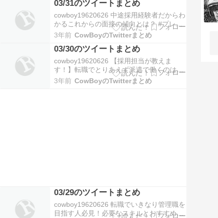
03/31のツイートまとめ
活動をしていると、転職エージェントや企
業に遠慮しがち。労働基準法もよく勉強し
cowboy19620626 中途採用経験者だからわ
て、ごまかされないようにしよう。 04-…
かるこれからの面接の傾向とは？ #プレゼ
ンテーション面接 #コンピテンシー面接
3年前
CowBoyのTwitterまとめ
https://t.co/IE458z7ACm
03/30のツイートまとめ
@cowboy19620626より 03-31 18:16 みん
なからの匿名質問を募集中！CowBo…
cowboy19620626 【採用担当が教えま
す！】転職でとりあえず派遣で働くのは問
題ないか？【市場価値次第】 #とりあえず
3年前
CowBoyのTwitterまとめ
派遣 #転職エージェントおすすめ
https://t.co/ydeArml7Qy
@cowboy19620626より 03-30 19:46 求人
応募数は…
03/29のツイートまとめ
cowboy19620626 転職でいきなり管理職を
目指す人必見！必要なスキルとおすすめ転