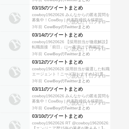
契約」と呼ばれています。現実にはあなた
03/15のツイートまとめ
の入社意思表示がなされていません。内定
承諾を会社に伝えると、本当の意味で従業
cowboy19620626 みんなからの匿名質問を
員扱いになります。https://t.…
募集中！CowBoy | 代表取締役＆採用担当
さんはまだ答えた質問がありません！
3年前
CowBoyのTwitterまとめ
CowBoy | 代表取締役＆採用担当さんの記
03/14のツイートまとめ
念すべき最初の回答はあなたの質問か
も！？#質問箱 #匿名質問募集中
cowboy19620626 【採用担当が徹底解説】
https://t.co/0KkXJ…
転職面接「前日」に一夜漬けで再確認すべ
き4つのこととは？ #転職面接 #面接一夜漬
3年前
CowBoyのTwitterまとめ
けhttps://t.co/JC146xHEjD
03/12のツイートまとめ
@cowboy19620626より 03-14 18:41
cowboy19620626 採用担当が厳選した転職
エージェント！ニーズ別おすすめ121選＆
サイト使い分け完全解説 #転職エージェン
3年前
CowBoyのTwitterまとめ
ト #転職エージェントおすすめ
03/11のツイートまとめ
https://t.co/9j8lg02DzT
@cowboy19620626より 03-12 19:08
cowboy19620626 みんなからの匿名質問を
http…
募集中！CowBoy | 代表取締役＆採用担当
さんはまだ答えた質問がありません！
3年前
CowBoyのTwitterまとめ
CowBoy | 代表取締役＆採用担当さんの記
03/10のツイートまとめ
念すべき最初の回答はあなたの質問か
も！？#質問箱 #匿名質問募集中
cowboy19620626 RT @cowboy19620626:
https://t.co/0KkXJ…
【エンジニア歴15年の筆者が教える！】知