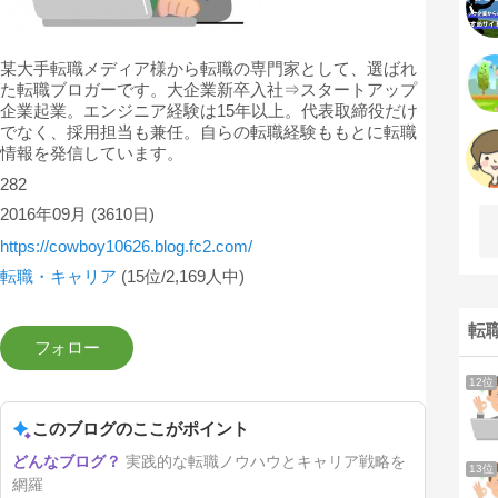
某大手転職メディア様から転職の専門家として、選ばれ
た転職ブロガーです。大企業新卒入社⇒スタートアップ
企業起業。エンジニア経験は15年以上。代表取締役だけ
でなく、採用担当も兼任。自らの転職経験ももとに転職
情報を発信しています。
282
2016年09月
(3610日)
https://cowboy10626.blog.fc2.com/
転職・キャリア
(15位/2,169人中)
転
12位
このブログのここがポイント
実践的な転職ノウハウとキャリア戦略を
13位
網羅