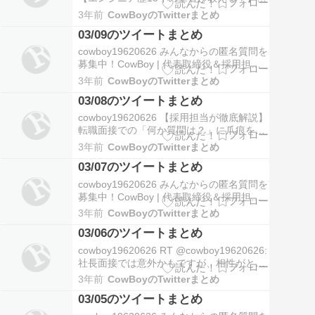
識ゼロからエンジニアになる方法とは？ #
3年前
CowBoyのTwitterまとめ
プログラミング #プログラミングスクール
03/09のツイートまとめ
https://t.co/jp4jHR0Pay
@cowboy19620626より 03-…
cowboy19620626 みんなからの匿名質問を
募集中！CowBoy | 代表取締役＆採用担当
さんはまだ答えた質問がありません！
3年前
CowBoyのTwitterまとめ
CowBoy | 代表取締役＆採用担当さんの記
03/08のツイートまとめ
念すべき最初の回答はあなたの質問か
も！？#質問箱 #匿名質問募集中
cowboy19620626 【採用担当が徹底解説】
https://t.co/0KkXJ…
転職面接での「何か質問は？」に爪痕を残
す3つの逆質問とは？ #転職面接 #転職面接
3年前
CowBoyのTwitterまとめ
逆質問 https://t.co/641vTdFxKP
03/07のツイートまとめ
@cowboy19620626より 03-08 12:24 失業
手当手続きを最速でもらう方…
cowboy19620626 みんなからの匿名質問を
募集中！CowBoy | 代表取締役＆採用担当
さんはまだ答えた質問がありません！
3年前
CowBoyのTwitterまとめ
CowBoy | 代表取締役＆採用担当さんの記
03/06のツイートまとめ
念すべき最初の回答はあなたの質問か
も！？#質問箱 #匿名質問募集中
cowboy19620626 RT @cowboy19620626:
https://t.co/0KkXJ…
社長面接では意外かもですが、相性がとて
も大事。特にスタートアップ・ベンチャー
3年前
CowBoyのTwitterまとめ
企業では社長との距離が近いので。会社が
03/05のツイートまとめ
利益を上げるためにも良い。当たり前だけ
どスキルがあるのは前提条件。 03-06