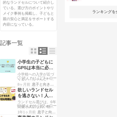
的なランドセルについて紹介し
ている。選び方のポイントやリ
ランキングを
メイク事例も掲載し、子どもと
親の安心と満足をサポートする
内容になっている。
記事一覧
小学生の子どもに
GPSは本当に必
要？機能・メリッ
小学校への入学が近づ
ト・おすすめを解
くと、「ちゃんと一人
で登下校できるかな」
8ヶ月前
息子と向き合う！！
説
「放課後は大丈夫か
欲しいランドセル
な」と、子どもの安全
を逃さない！人気
について考える場面が
モデルの在庫状況
ランドセル選びは、6年
増えてきます。 最近
と売り切れ時期を
間使う大切な買い物。
は、こうした不安への
せっかくならお気に入
備えとして、小学生向
1年1ヶ月前
息子と向き合う！！
解説
りのデザインやカラー
けGPSを検討する家庭