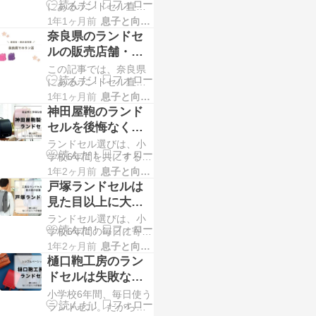
にあるランドセル直営
ンドセル探しにお困り
店・販売店舗と実施予
の方！お近くでランド
1年1ヶ月前
息子と向き合う！！
定のランドセル展示会
セルを試すことができ
奈良県のランドセ
情報を掲載していま
るメーカー・店舗情報
ルの販売店舗・展
す。 富山県内にお住ま
示会情報
この記事では、奈良県
いの方のラン活で、ラ
にあるランドセル直営
ンドセル探しにお困り
店・販売店舗と実施予
の方！お近くでランド
1年1ヶ月前
息子と向き合う！！
定のランドセル展示会
セルを試すことができ
神田屋鞄のランド
情報を掲載していま
るメーカー・店舗情報
セルを後悔なく購
す。 奈良県内にお住ま
入するためにチェ
ランドセル選びは、小
いの方のラン活で、ラ
ックしておくべき
学校6年間を共にする大
ンドセル探しにお困り
切なアイテムを選ぶ一
の方！お近くでランド
1年2ヶ月前
息子と向き合う！！
こと
大イベント。その中で
セルを試すことができ
戸塚ランドセルは
も「神田屋鞄のランド
るメーカー・店舗情報
見た目以上に大容
セル」は、品質・価
量のランドセル
ランドセル選びは、小
格・デザインのバラン
学校6年間の毎日に寄り
スが良く、多くのご家
添う大切な決断。だか
庭から選ばれていま
1年2ヶ月前
息子と向き合う！！
らこそ、丈夫で背負い
す。 でも、実際に購入
樋口鞄工房のラン
やすく、そして飽きの
した後に「もっと比較
ドセルは失敗なし
こないデザインを選び
のシンプルベーシ
小学校6年間、毎日使う
たい——そんな願いを
ック
ランドセル。だからこ
かなえてくれるのが