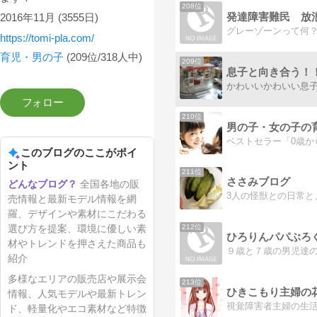
208位
2016年11月
(3555日)
https://tomi-pla.com/
育児・男の子
(209位/318人中)
209位
息子と向き合う！
210位
このブログのここがポイ
ント
211位
ささみブログ
全国各地の販
売情報と最新モデル情報を網
羅、デザインや素材にこだわる
212位
選び方を提案、環境に優しい素
ひろりんパパぶろ
材やトレンドを押さえた商品も
紹介
多様なエリアの販売店や展示会
213位
ひきこもり主婦の
情報、人気モデルや最新トレン
ド、軽量化やエコ素材など特徴