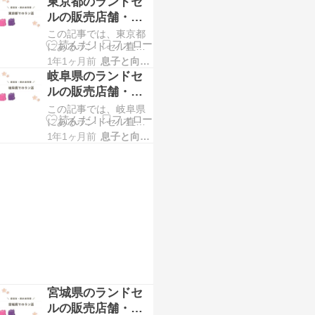
東京都のランドセ
を選びたいところです
も増えています。とは
ルの販売店舗・展
が、人気モデルは毎年
示会情報
この記事では、東京都
早い段階で完売してし
にあるランドセル直営
まう傾向があります。
店・販売店舗と実施予
「まだ大丈夫」と思っ
1年1ヶ月前
息子と向き合う！！
定のランドセル展示会
ていたら、欲しかった
岐阜県のランドセ
情報を掲載していま
モデルがすでに在
ルの販売店舗・展
す。 東京都内にお住ま
示会情報
この記事では、岐阜県
いの方のラン活で、ラ
にあるランドセル直営
ンドセル探しにお困り
店・販売店舗と実施予
の方！お近くでランド
1年1ヶ月前
息子と向き合う！！
定のランドセル展示会
セルを試すことができ
情報を掲載していま
るメーカー・店舗情報
す。 岐阜県内にお住ま
いの方のラン活で、ラ
ンドセル探しにお困り
の方！お近くでランド
セルを試すことができ
るメーカー・店舗情報
宮城県のランドセ
ルの販売店舗・展