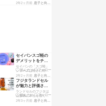
イン賞受賞を受賞「フ
す。 それだけ豊富なカ
2年2ヶ月前
息子と向き合う！！
ァイテンリラックス」
ラー展開だと、選ぶの
を販売しているランド
に困ってしまうとい
セルメーカーです。 身
体への負担を軽減する
ことを考えたランドセ
ル、お子さんに寄り添
ったランドセル作りを
しています。
セイバンスゴ軽の
デメリットをチェ
ックしておきまし
セイバンの「スゴ軽」
ょう
シリーズは軽さに特化
したランドセルで、セ
2年2ヶ月前
息子と向き合う！！
イバンの中でも最も軽
フジタランドセル
量なシリーズになりま
が魅力と評価され
す。 ランドセルが軽量
る理由
ランドセルのフジタは
であることは選ぶ上で
山形県に本社を置く老
重要項目だと思いま
舗の鞄店です。雨や雪
す。しかし、軽い分だ
2年3ヶ月前
息子と向き合う！！
に対する防水性や暗い
け何かデメリットなど