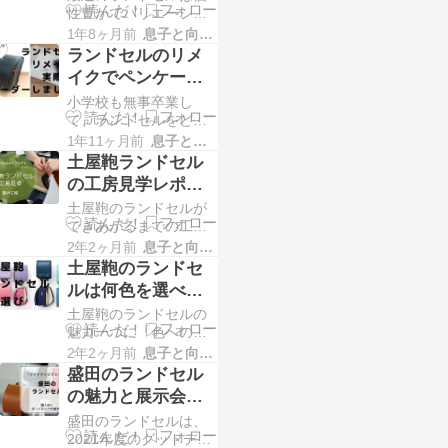
介します
性豊かでバリエーショ
り、秋の虫の音、冬の
ンが豊富なラインナッ
雪景色などの四季折々
1年8ヶ月前
息子と向き合う！！
プになってきていま
の表情あふれる長閑な
ランドセルのリメ
す。昔と違って、男の
日本の原風景
イクでペンケース
子女の子というしばり
を注文！6年間の思
小学校も無事卒業し
なども気にせず自由に
い出を残しまし
て、ランドセルをどう
選べるようになってき
するの問題です。我が
ているように思いま
1年11ヶ月前
息子と向き合う！！
た！
家は大峽製鞄のランド
す。 これだけ様々なラ
土屋鞄ランドセル
セルを使用していまし
ンドセルが販売されて
の工房見学レポー
た。そちらでリメイク
い
ト
土屋鞄のランドセルが
を受け付けているとい
できあがるまでの工程
うことで、思い切って
を見させて頂きまし
ランドセルリメイクを
2年2ヶ月前
息子と向き合う！！
た。東京都足立区にあ
注文することにしまし
土屋鞄のランドセ
る西新井本店にはラン
た。 6年間の思い出は
ルは何色を選べば
ドセル販売・大人用鞄
いいの？青・キャ
土屋鞄のランドセルの
の販売に加え工房も併
メル・紫・ピンク
魅力一つに「色へのこ
設されています。 今回
だわり」があります。
はその西新井工房の見
2年2ヶ月前
息子と向き合う！！
など
多様なカラー展開はも
学をしてきました。革
盛田のランドセル
ちろんのこと、採用す
の裁断から始まり、ラ
の魅力と展示会情
る色の選び方や糸や金
報
盛田のランドセルは、
具の色合いまできめ細
2021年度のグッドデザ
やかにこだわっていま