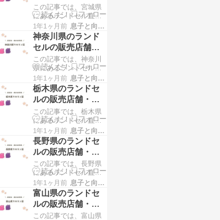
示会情報
この記事では、宮城県
にあるランドセル直営
店・販売店舗と実施予
1年1ヶ月前
息子と向き合う！！
定のランドセル展示会
神奈川県のランド
情報を掲載していま
セルの販売店舗・
す。 宮城県内にお住ま
展示会情報
この記事では、神奈川
いの方のラン活で、ラ
県にあるランドセル直
ンドセル探しにお困り
営店・販売店舗と実施
の方！お近くでランド
1年1ヶ月前
息子と向き合う！！
予定のランドセル展示
セルを試すことができ
栃木県のランドセ
会情報を掲載していま
るメーカー・店舗情報
ルの販売店舗・展
す。 神奈川県内にお住
示会情報
この記事では、栃木県
まいの方のラン活で、
にあるランドセル直営
ランドセル探しにお困
店・販売店舗と実施予
りの方！お近くでラン
1年1ヶ月前
息子と向き合う！！
定のランドセル展示会
ドセルを試すことがで
長野県のランドセ
情報を掲載していま
きるメーカー・店舗
ルの販売店舗・展
す。 栃木県内にお住ま
示会情報
この記事では、長野県
いの方のラン活で、ラ
にあるランドセル直営
ンドセル探しにお困り
店・販売店舗と実施予
の方！お近くでランド
1年1ヶ月前
息子と向き合う！！
定のランドセル展示会
セルを試すことができ
富山県のランドセ
情報を掲載していま
るメーカー・店舗情報
ルの販売店舗・展
す。 長野県内にお住ま
示会情報
この記事では、富山県
いの方のラン活で、ラ