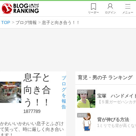
リーダー
ログイン
メニュー
TOP
ブログ情報
息子と向き合う！！
息子と
育児・男の子 ランキング
ブ
ロ
向き合
グ
206位
を
宝塚 ハンドメイ
う！！
報
告
1877789
207位
背が伸びる方法
かわいいかわいい息子とふざけ
て笑って、時に厳しく向き合い
ます！