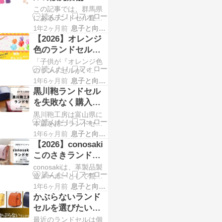
す。 千葉県内にお住ま
示会情報
この記事では、群馬県
いの方のラン活で、ラ
にあるランドセル直営
ンドセル探しにお困り
店・販売店舗と実施予
の方！お近くでランド
1年2ヶ月前
息子と向き合う！！
定のランドセル展示会
セルを試すことができ
【2026】オレンジ
情報を掲載していま
るメーカー・店舗情報
色のランドセルお
す。 群馬県内にお住ま
すすめを徹底解説
「子供が『オレンジ色
いの方のラン活で、ラ
のランドセルがい
ンドセル探しにお困り
い！』って言うけど、
の方！お近くでランド
1年6ヶ月前
息子と向き合う！！
どうなんだろう？」、
セルを試すことができ
黒川鞄ランドセル
「オレンジのランドセ
るメーカー・店舗情報
を失敗なく購入す
ルってどこのメーカー
るためにチェック
黒川鞄工房は富山県に
で売ってるの？」この
しておきたいポイ
本店を持つランドセル
ようにオレンジ系のラ
メーカーです。約125年
ンドセルをお探しの方
1年6ヶ月前
息子と向き合う！！
ント
の歴史があり代々受け
がいらっしゃるのでは
【2026】conosaki
継がれる伝統製法を守
ないでしょうか。 ラン
このさきランドセ
り、熟練職人が心を込
ド
ルの選び方
conosakiは、⾰製品製
めて丁寧につくってい
造メーカーとして荒川
ます。 カラーバリエー
区に設立した株式会社
ションが豊富でシンプ
1年6ヶ月前
息子と向き合う！！
榮伸のランドセルブラ
ルデザインが特徴で
かぶらないランド
ンドです。 自社工場の
す。素材選びへの
セルを選びたい方
ある福島県南部泉崎村
におすすめをご紹
最近のランドセルは個
の春の彩り、夏の香