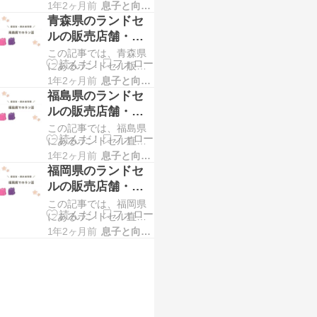
そ、デザインやカラー
「戸塚ランドセル」で
1年2ヶ月前
息子と向き合う！！
に目移りしてしまいが
す。 この記事では、そ
青森県のランドセ
ちですが、結局たどり
んな戸塚ランドセル
ルの販売店舗・展
着くのは「シンプルで
示会情報
この記事では、青森県
使いやすいものが一
にあるランドセル販売
番」という結論かもし
店舗と実施予定のラン
れません。 そんな中、
1年2ヶ月前
息子と向き合う！！
ドセル展示会情報を掲
樋口鞄工房のランドセ
福島県のランドセ
載しています。 青森県
ルは、派手すぎず地
ルの販売店舗・展
内にお住まいの方のラ
示会情報
この記事では、福島県
ン活で、ランドセル探
にあるランドセル直営
しにお困りの方！お近
店・販売店舗と実施予
くでランドセルを試す
1年2ヶ月前
息子と向き合う！！
定のランドセル展示会
ことができるメーカ
福岡県のランドセ
情報を掲載していま
ー・店舗情報をまとめ
ルの販売店舗・展
す。 福島県内にお住ま
示会情報
この記事では、福岡県
いの方のラン活で、ラ
にあるランドセル直営
ンドセル探しにお困り
店・販売店舗と実施予
の方！お近くでランド
1年2ヶ月前
息子と向き合う！！
定のランドセル展示会
セルを試すことができ
情報を掲載していま
るメーカー・店舗情報
す。 福岡県内にお住ま
いの方のラン活で、ラ
ンドセル探しにお困り
の方！お近くでランド