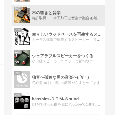
20位
木の響きと音楽
特許取得！ 木工加工と音楽の融合 心地よい響きを！特許技術で作るオリジナルな発想設計で唯一無二のスピーカースタンドを紹介
21位
生々しいウッドベースを再生するスピーカーはジャズマン
トーラス構造で動作するスピーカー（特許取得済み）の点駆動スピーカーをウーハーに採用しています。
22位
ウェアラブルスピーカーをつくる
小口径スピーカーユニットと百均やホームセンターで販売しているような材料を使い、身体に装着して音楽や映画を楽しむウェアラブルスピーカーを作る過程を報告していきます。また、自転車の旅に関することも、もう一つのテーマとして投稿していきます。
23位
独音〜孤独な男の音楽〜(;´∀｀)
初心者向けに用語の解説やらまとめてます
24位
hasshies-ＤＴＭ-Ｓound
DTMで作った曲を主にYoutubeで公開しています。公開曲以外にも、DTM、デジタルレコーディング、DAW、MIDI、Vocaloid、ビートルズ等に関する…