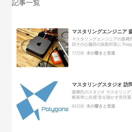
記事一覧
マスタリングエンジニア 
マスタリングエンジニアの森﨑氏はITB
回その心臓部の振動対策に Polyg
時に判断し、ボードの特徴を明
77日前
木の響きと音楽
マスタリングスタジオ 訪
森﨑氏のスタジオ マスタリングスタジオにお
断基準に共感"音を聴かず音符通
も大事音符を意識することが依
83日前
木の響きと音楽