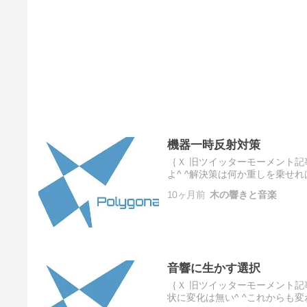
機器一時反射対策
｛Ｘ 旧ツイッターモーメント記
よ^ ^解決策は何か重しを乗せれ
^soundpostを柱状節理みた
10ヶ月前
木の響きと音楽
音響に生かす選択
｛Ｘ 旧ツイッターモーメント記事よ
状に変化は無い^ ^これからも