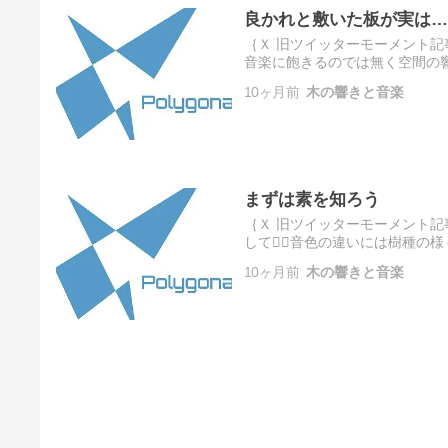
良かれと敷いた板が実は…
｛Ｘ 旧ツイッターモーメント記
音楽に飽きるのでは無く空間の響
帯域のタイム感のズレは少ない方
10ヶ月前
木の響きと音楽
まずは素を知ろう
｛Ｘ 旧ツイッターモーメント記事
して😮‍💨音色の違いには樹
退するでしょう^ ^樹脂で道管
10ヶ月前
木の響きと音楽