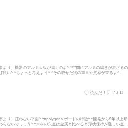
事より｝機器のアルミ天板が鳴くのよ^ ^空間にアルミの鳴きが混ざるの
ば良い^ ^ちょっと考えよう^ ^その載せた物の重量や質感が乗るよ^
いにぶち撒けた^ ^機器一時反射対策が話題なの…
り｝狂わない平面^ ^#polygona ボードの特徴^ ^開発から5年以上形
変わらないでしょう^ ^木材の欠点は金属と比べると形状保持が難しい点^