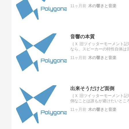
ルの話^ ^それがオーディオの
11ヶ月前
木の響きと音楽
音響の本質
｛Ｘ 旧ツイッターモーメント記
なら、スピーカーの特性自体は流
れば、振動により周辺の物体がど
11ヶ月前
木の響きと音楽
出来そうだけど面倒
｛Ｘ 旧ツイッターモーメント記
倒なことは誰もが避けたいところ
するのが面白い^ ^出来そうだけ
11ヶ月前
木の響きと音楽