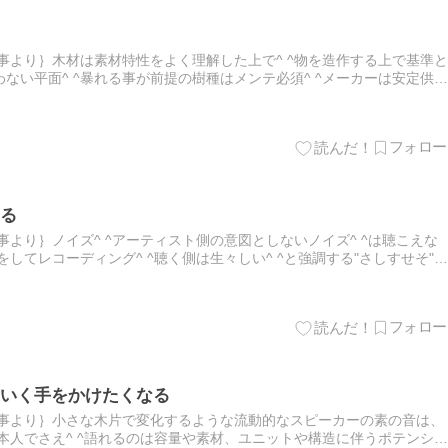
事より｝木材は素材特性をよく理解した上で^ ^物を造作する上で基準と
ない平面^ ^暴れる事が前提の樹種はメンテ必須^ ^メーカーは安定供給
へ^ ^別価値観の植え付けが浸透し今がある^ ^良し…
る
事より｝ノイズ^ ^アーティスト側の意図としないノイズ^ ^は聴こえな
をしてレコーディング^ ^聴く側は生々しい^ ^と強調する"さしすせそ"音
で意図としない音に魅了される^ ^ノイズは人…
いく手をかけたくなる
記事より｝小さな木片で変化するような流動的なスピーカーの素の音は、
た本人でさえ^ ^語れるのは容量や素材、ユニットや構造に伴うポテンシャ