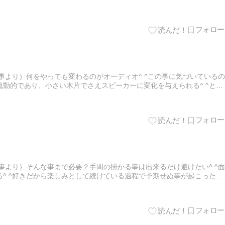
主役スピーカーの実態^ ^そのアナログ的な存在が愛おしい…
事より｝何をやっても変わるのがオーディオ^ ^この事に気づいているの
動的であり、小さい木片でさえスピーカーに変化を与えられる^ ^とす
う作用するか？が音響の本質^ ^流動的なスピーカーは部屋…
事より｝そんな事まで必要？手間の掛かる事は出来るだけ避けたい^ ^面
^ ^好きだから楽しみとして続けている過程で予期せぬ事が起こったり
ど面倒^ ^はもったい無いかも？