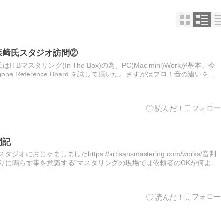
森﨑氏スタジオ訪問②
マスタリング(In The Box)の為、PC(Mac mini)Workが基本。今
ona Reference Board を試して頂いた。さすがはプロ！音の違いを瞬
確に表現頂け…
問記
じゃましましたhttps://artisansmastering.com/works/音判
りに鳴らす事を意識する"マスタリングの現場では依頼者のOKが何より
頼者の望んでいる事これは…