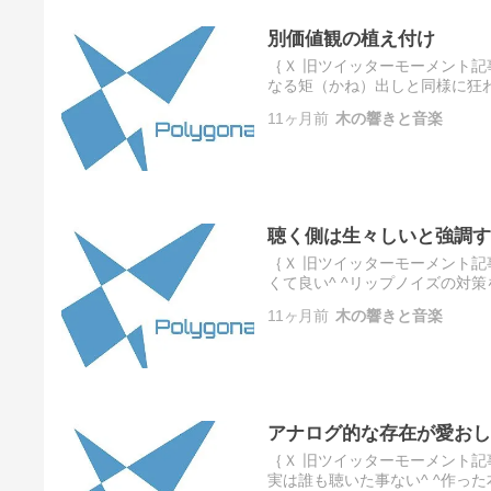
別価値観の植え付け
｛Ｘ 旧ツイッターモーメント記
なる矩（かね）出しと同様に狂わ
とアフターの観点からも代替素材
11ヶ月前
木の響きと音楽
聴く側は生々しいと強調す
｛Ｘ 旧ツイッターモーメント記
くて良い^ ^リップノイズの対策
楽性を損わないよう気を配る一方
11ヶ月前
木の響きと音楽
アナログ的な存在が愛おし
｛Ｘ 旧ツイッターモーメント
実は誰も聴いた事ない^ ^作っ