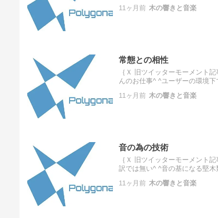
^堅木は特に^ ^しかし音響との
11ヶ月前
木の響きと音楽
常態との相性
｛Ｘ 旧ツイッターモーメント記
んのお仕事^ ^ユーザーの環境
^ ^傾向を見込んだ特性にする
11ヶ月前
木の響きと音楽
音の為の技術
｛Ｘ 旧ツイッターモーメント記事より｝
訳では無い^ ^音の基になる堅
いる^ ^木口面を良く見ると分か
11ヶ月前
木の響きと音楽