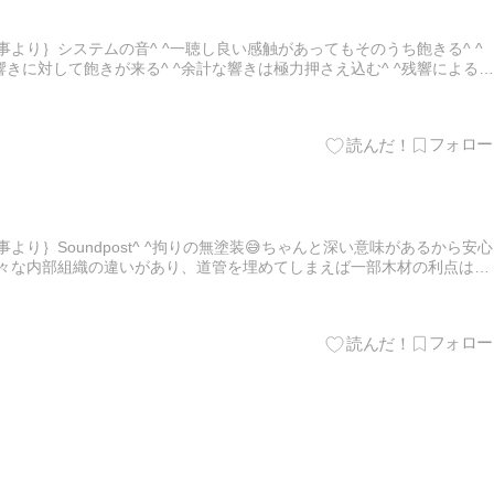
事より｝システムの音^ ^一聴し良い感触があってもそのうち飽きる^ ^
きに対して飽きが来る^ ^余計な響きは極力押さえ込む^ ^残響による各
が良い^ ^楽器のタイム感は人が操れるけど^ ^た…
より｝Soundpost^ ^拘りの無塗装😅ちゃんと深い意味があるから安心
種の様々な内部組織の違いがあり、道管を埋めてしまえば一部木材の利点は後
を埋めて針葉樹を広葉樹のような強度・密度にする技…