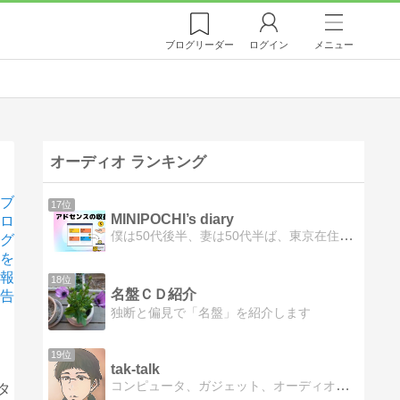
ブログ
リーダー
ログイン
メニュー
オーディオ ランキング
ブ
17位
MINIPOCHI’s diary
ロ
僕は50代後半、妻は50代半ば、東京在住です。子供二人、犬一匹(ポチ)、車は2002年式BMWミニです。ドライブ、株式投資、ペット、オーディオ、音楽、時計等、雑記ブログです。
グ
を
報
18位
名盤ＣＤ紹介
告
独断と偏見で「名盤」を紹介します
19位
tak-talk
コンピュータ、ガジェット、オーディオ、クラシック音楽、ロードバイク、クロスバイク、動画編集、写真が大好きです。お気に入りのものを紹介したりしています。
タ