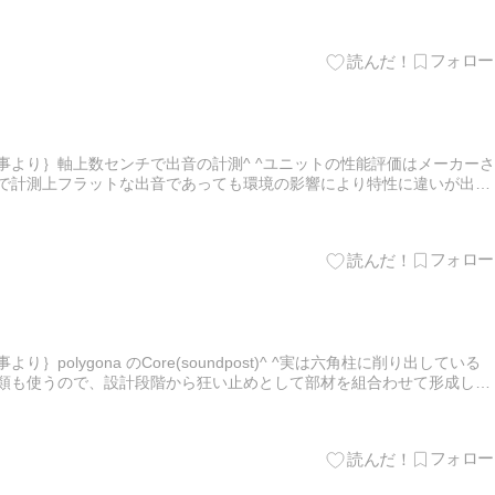
相性は良い^ ^その素材を音響に生…
事より｝軸上数センチで出音の計測^ ^ユニットの性能評価はメーカーさ
下で計測上フラットな出音であっても環境の影響により特性に違いが出る
のもメーカーさんのお仕事^ ^良い音とは常態との相性に過…
polygona のCore(soundpost)^ ^実は六角柱に削り出している
木類も使うので、設計段階から狂い止めとして部材を組合わせて形成して
る^ ^堅木で形状を維持しスタン…