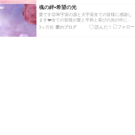
忘れずに自分の世界観宇宙そのものである自分軸
魂の絆•希望の光
で行きましょうー❤️自分の宇宙を創造して行こう
ー💖💛ピ…
愛です😉🌺宇宙の源と大宇宙全ての皆様に感謝し
ます❤️全ての皆様が愛と平和と喜びの光の中にあ
ります💖皆様の１日が平安で幸せな１日でありま
3ヶ月前
愛のブログ
すように✨🍀✨:。*。.:*。・☆。.*。:・.*。・º☆ そ
れぞれの愛と光、自分の中の神様を表に出して表
現して行きましょう💐:。*。.:*。・…