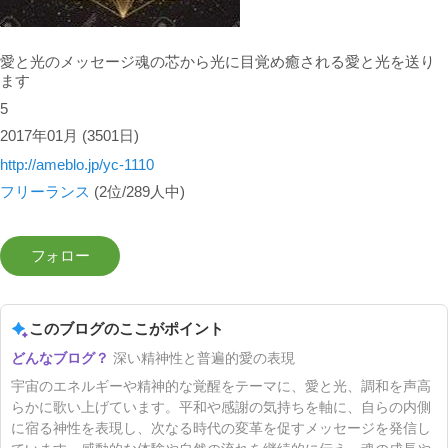
愛と光のメッセージ魂の芯から光に目覚め癒される愛と光を送り
ます
5
2017年01月
(3501日)
http://ameblo.jp/yc-1110
フリーランス
(2位/289人中)
このブログのここがポイント
深い精神性と普遍的愛の表現
宇宙のエネルギーや精神的な覚醒をテーマに、愛と光、調和を声高
らかに歌い上げています。平和や感謝の気持ちを軸に、自らの内側
に宿る神性を表現し、次なる時代の変革を促すメッセージを発信し