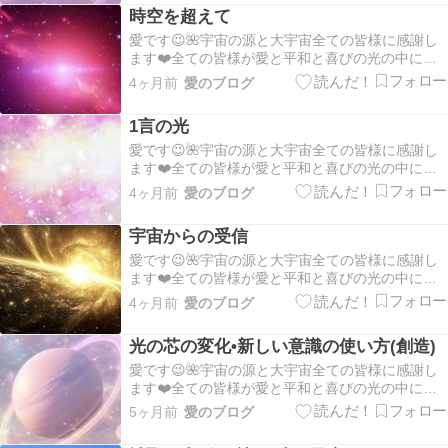
忘れずに自分の世界観宇宙そのものである自分軸
時空を超えて
で行きましょうー❤️自分の宇宙を創造して行こう
ー💖💛ピ…
愛です😉🌺宇宙の源と大宇宙全ての皆様に感謝し
ます❤️全ての皆様が愛と平和と喜びの光の中にあ
ります💖皆様の１日が平安で幸せな１日でありま
4ヶ月前
愛のブログ
すように✨🍀✨自分のワクワクに従って愛と感謝を
忘れずに自分の世界観宇宙そのものである自分軸
1言の光
で行きましょうー❤️自分の宇宙を創造して行こう
ー💖💛ピ…
愛です😉🌺宇宙の源と大宇宙全ての皆様に感謝し
ます❤️全ての皆様が愛と平和と喜びの光の中にあ
ります💖皆様の１日が平安で幸せな１日でありま
4ヶ月前
愛のブログ
すように✨🍀✨自分のワクワクに従って愛と感謝を
忘れずに自分の世界観宇宙そのものである自分軸
宇宙からの受信
で行きましょうー❤️自分の宇宙を創造して行こう
ー💖💛ピ…
愛です😉🌺宇宙の源と大宇宙全ての皆様に感謝し
ます❤️全ての皆様が愛と平和と喜びの光の中にあ
ります💖皆様の１日が平安で幸せな１日でありま
4ヶ月前
愛のブログ
すように✨🍀✨:。*。.:*。・☆。.*。:・.*。・º☆ そ
れぞれの愛と光、自分の中の神様を表に出して表
光の芯の変化•新しい意識の使い方(創造)
現して行きましょう💐:。*。.:*。・…
愛です😉🌺宇宙の源と大宇宙全ての皆様に感謝し
ます❤️全ての皆様が愛と平和と喜びの光の中にあ
ります💖皆様の１日が平安で幸せな１日でありま
5ヶ月前
愛のブログ
すように✨🍀✨:。*。.:*。・☆。.*。:・.*。・º☆ そ
れぞれの愛と光、自分の中の神様を表に出して表