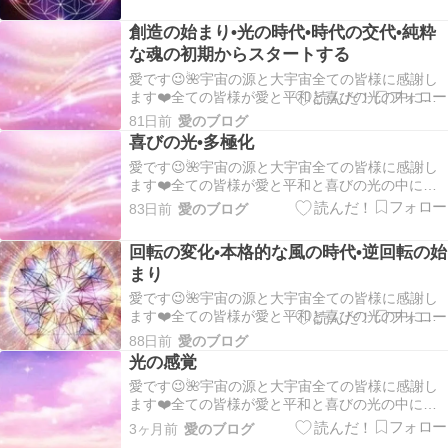
すように✨🍀✨:。*。.:*。・☆。.*。:・.*。・º☆ そ
れぞれの愛と光、自分の中の神様を表に出して表
創造の始まり•光の時代•時代の交代•純粋
現して行きましょう💐:。*。.:*。・…
な魂の初期からスタートする
愛です😉🌺宇宙の源と大宇宙全ての皆様に感謝し
ます❤️全ての皆様が愛と平和と喜びの光の中にあ
ります💖皆様の１日が平安で幸せな１日でありま
81日前
愛のブログ
すように✨🍀✨:。*。.:*。・☆。.*。:・.*。・º☆ そ
喜びの光•多極化
れぞれの愛と光、自分の中の神様を表に出して表
愛です😉🌺宇宙の源と大宇宙全ての皆様に感謝し
現して行きましょう💐:。*。.:*。・…
ます❤️全ての皆様が愛と平和と喜びの光の中にあ
ります💖皆様の１日が平安で幸せな１日でありま
83日前
愛のブログ
すように✨🍀✨:。*。.:*。・☆。.*。:・.*。・º☆ そ
れぞれの愛と光、自分の中の神様を表に出して表
回転の変化•本格的な風の時代•逆回転の始
現して行きましょう💐:。*。.:*。・…
まり
愛です😉🌺宇宙の源と大宇宙全ての皆様に感謝し
ます❤️全ての皆様が愛と平和と喜びの光の中にあ
ります💖皆様の１日が平安で幸せな１日でありま
88日前
愛のブログ
すように✨🍀✨:。*。.:*。・☆。.*。:・.*。・º☆ そ
光の感覚
れぞれの愛と光、自分の中の神様を表に出して表
愛です😉🌺宇宙の源と大宇宙全ての皆様に感謝し
現して行きましょう💐:。*。.:*。・…
ます❤️全ての皆様が愛と平和と喜びの光の中にあ
ります💖皆様の１日が平安で幸せな１日でありま
3ヶ月前
愛のブログ
すように✨🍀✨自分のワクワクに従って愛と感謝を