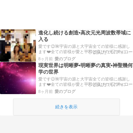
進化し続ける創造•高次元光周波数帯域に
入る
愛です😉🌺宇宙の源と大宇宙全ての皆様に感謝し
ます❤️全ての皆様が愛と平和と喜びの光の中にあ
ります💖皆様の１日が平安で幸せな１日でありま
8ヶ月前
愛のブログ
すように✨🍀✨全ては宇宙の源の流れのままにー天
現実世界は明晰夢•明晰夢の真実•神聖幾何
地全てに主神(スしん)神殿クリスタルの光を送りま
学の世界
す虹色の光七色の光を送ります💛魂の自由と愛と
平和に…
愛です😉🌺宇宙の源と大宇宙全ての皆様に感謝し
ます❤️全ての皆様が愛と平和と喜びの光の中にあ
ります💖皆様の１日が平安で幸せな１日でありま
8ヶ月前
愛のブログ
すように✨🍀✨全ては宇宙の源の流れのままにー天
地全てに主神(スしん)神殿クリスタルの光を送りま
す虹色の光七色の光を送ります💛魂の自由と愛と
続きを表示
平和に…