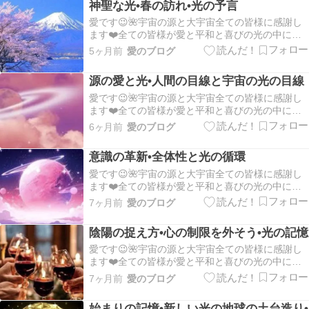
神聖な光•春の訪れ•光の予言
現して行きましょう💐:。*。.:*。・…
愛です😉🌺宇宙の源と大宇宙全ての皆様に感謝し
ます❤️全ての皆様が愛と平和と喜びの光の中にあ
ります💖皆様の１日が平安で幸せな１日でありま
5ヶ月前
愛のブログ
すように✨🍀✨全ては宇宙の源の流れのままにー天
地全てに主神(スしん)神殿クリスタルの光を送りま
源の愛と光•人間の目線と宇宙の光の目線
す虹色の光七色の光を送ります💛魂の自由と愛と
平和に…
愛です😉🌺宇宙の源と大宇宙全ての皆様に感謝し
ます❤️全ての皆様が愛と平和と喜びの光の中にあ
ります💖皆様の１日が平安で幸せな１日でありま
6ヶ月前
愛のブログ
すように✨🍀✨全ては宇宙の源の流れのままにー天
地全てに主神(スしん)神殿クリスタルの光を送りま
意識の革新•全体性と光の循環
す虹色の光七色の光を送ります💛魂の自由と愛と
平和に…
愛です😉🌺宇宙の源と大宇宙全ての皆様に感謝し
ます❤️全ての皆様が愛と平和と喜びの光の中にあ
ります💖皆様の１日が平安で幸せな１日でありま
7ヶ月前
愛のブログ
すように✨🍀✨:。*。.:*。・☆。.*。:・.*。・º☆:。
*。.:*。・☆。.*。:・.*。・º☆✨全体性で生きてい
陰陽の捉え方•心の制限を外そう•光の記憶
ると必要なものは自然に全…
愛です😉🌺宇宙の源と大宇宙全ての皆様に感謝し
ます❤️全ての皆様が愛と平和と喜びの光の中にあ
ります💖皆様の１日が平安で幸せな１日でありま
7ヶ月前
愛のブログ
すように✨🍀✨:。*。.:*。・☆。.*。:・.*。・º☆:。
*。.:*。・☆。.*。:・.*。・º☆✨私は源の光と言う
始まりの記憶•新しい光の地球の土台造り•