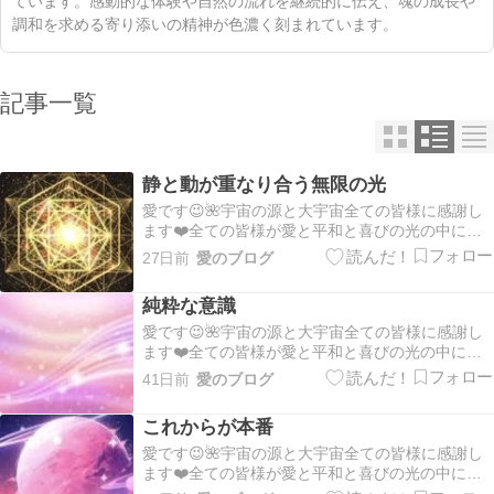
ています。感動的な体験や自然の流れを継続的に伝え、魂の成長や
調和を求める寄り添いの精神が色濃く刻まれています。
記事一覧
静と動が重なり合う無限の光
愛です😉🌺宇宙の源と大宇宙全ての皆様に感謝し
ます❤️全ての皆様が愛と平和と喜びの光の中にあ
ります💖皆様の１日が平安で幸せな１日でありま
27日前
愛のブログ
すように✨🍀✨:。*。.:*。・☆。.*。:・.*。・º☆ そ
れぞれの愛と光、自分の中の神様を表に出して表
純粋な意識
現して行きましょう💐:。*。.:*。・…
愛です😉🌺宇宙の源と大宇宙全ての皆様に感謝し
ます❤️全ての皆様が愛と平和と喜びの光の中にあ
ります💖皆様の１日が平安で幸せな１日でありま
41日前
愛のブログ
すように✨🍀✨:。*。.:*。・☆。.*。:・.*。・º☆ そ
れぞれの愛と光、自分の中の神様を表に出して表
これからが本番
現して行きましょう💐:。*。.:*。・…
愛です😉🌺宇宙の源と大宇宙全ての皆様に感謝し
ます❤️全ての皆様が愛と平和と喜びの光の中にあ
ります💖皆様の１日が平安で幸せな１日でありま