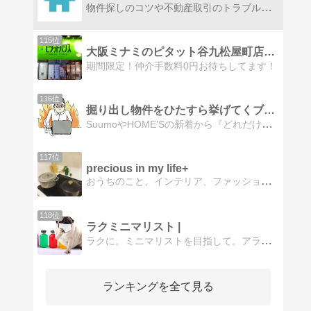
物件探しのコツや不動産取引のトラブル防止法など、色々お役に立ちそうなものをアップしていきます！
115位
大阪ミナミのピタット谷九松屋町店ブログ
期間限定！仲介手数料0円お待ちしてます！
116位
掘り出し物件をひたすら挙げてくブログ。
SuumoやHOME'Sの新着から『どれだけ相場より安くお得な中古マンションか？』だけに絞った掘り出し物件を見つけていきます。業者ではなく個人の趣味です。
117位
precious in my life+
おうちのこと、インテリア、ファッション、北欧の食器、アジアの雑貨、旅行+宅地建物取引士として、かしこいマンションの購入術や賃貸について
118位
ラクミニマリスト |
ラクに。ミニマリストを目指して。アラフォー4人家族の主婦ブログです。
ランキングを全て見る