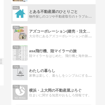
69位
とある不動産屋のひとりごと
物件探しのコツや不動産取引のトラブル防止法など、色々お役に立ちそうなものをアップしていきます！
70位
アズコーポレーション(建売・注文住宅)のスタッフブログ
大分市にあるアズコーポレーションの新築住宅「ファミーユ」について、子育て中の女性スタッフが綴るブログです。
71位
asa飛行機、陸マイラーの旅
陸マイラーをはじめた、飛行機と海外旅行だいすきな人妻です。
72位
わたしの暮らし
家事は楽しく、暮らしをシンプルにするために…適度に手を抜いて、自分好みのモノをそろえて、気が向いたら整理整頓をして…日々奮闘中です！ハムスターとの生活も綴っていきます。
73位
横浜・上大岡の不動産屋ぶろぐ
住まいに関する知恵やおもしろ情報です。