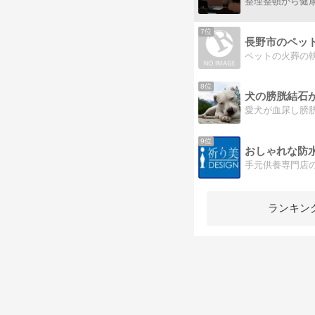
7位
8位
9位
おしゃれな防
ランキン