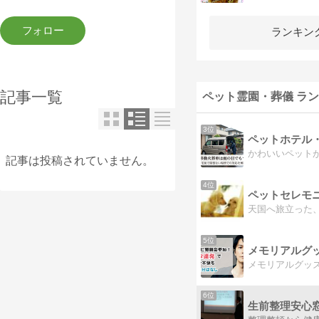
ランキン
記事一覧
ペット霊園・葬儀 ラ
3位
記事は投稿されていません。
4位
ペットセレモ
5位
6位
生前整理安心