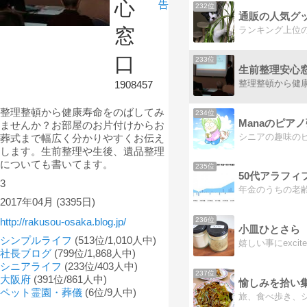
心
告
232位
通販の人気グ
窓
口
233位
生前整理安心
1908457
整理整頓から健康寿命をのばしてみ
234位
Manaのピア
ませんか？お部屋のお片付けからお
シニアの趣味の
葬式まで幅広く分かりやすくお伝え
します。生前整理や生後、遺品整理
についても書いてます。
235位
3
2017年04月
(3395日)
236位
http://rakusou-osaka.blog.jp/
小皿ひとさら
シンプルライフ
(513位/1,010人中)
社長ブログ
(799位/1,868人中)
シニアライフ
(233位/403人中)
237位
大阪府
(391位/861人中)
愉しみを拾い
ペット霊園・葬儀
(6位/9人中)