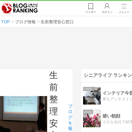
リーダー
ログイン
メニュー
TOP
ブログ情報
生前整理安心窓口
生
シニアライフ ランキ
前
230位
インテリア今
整
ブ
理
ロ
231位
碧い朝顔
グ
安
を
報