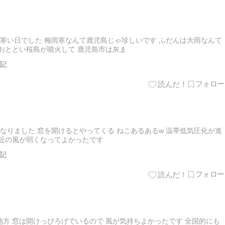
寒い日でした 梅雨寒なんて鹿児島じゃ珍しいです ふだんは大雨なんて
おととい桜島が噴火して 鹿児島市は灰ま
記
なりました 窓を開けるとやってくる ねこあるあるw 温帯低気圧化が進
付近の風が弱くなってよかったです
記
方 窓は開けっぴろげでいるので 風が気持ちよかったです 全国的にも