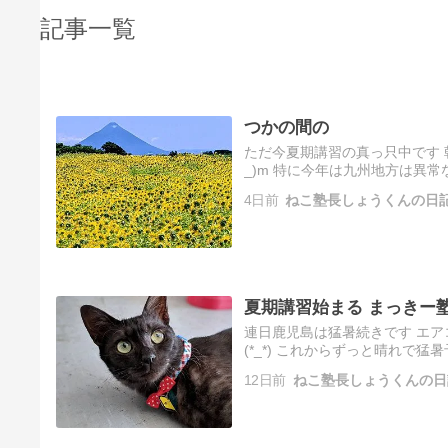
記事一覧
つかの間の
ただ今夏期講習の真っ只中です 
_)m 特に今年は九州地方は異
4日前
ねこ塾長しょうくんの日
夏期講習始まる まっきー塾
連日鹿児島は猛暑続きです エア
(*_*) これからずっと晴れで
12日前
ねこ塾長しょうくんの日