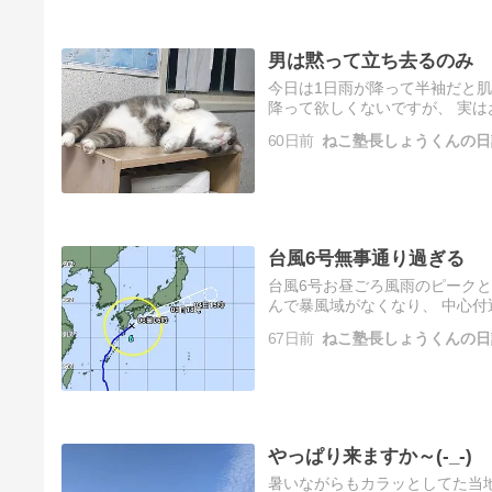
男は黙って立ち去るのみ
今日は1日雨が降って半袖だと肌
降って欲しくないですが、 実は
60日前
ねこ塾長しょうくんの日
台風6号無事通り過ぎる
台風6号お昼ごろ風雨のピークと
んで暴風域がなくなり、 中心
67日前
ねこ塾長しょうくんの日
やっぱり来ますか～(-_-)
暑いながらもカラッとしてた当地