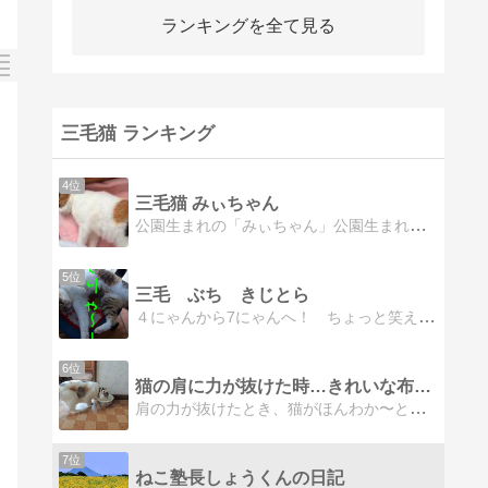
ランキングを全て見る
三毛猫 ランキング
4位
三毛猫 みぃちゃん
公園生まれの「みぃちゃん」公園生まれの「みぃちゃん」がたまうさぎ家の家猫に
5位
三毛 ぶち きじとら
４にゃんから7にゃんへ！ ちょっと笑える日々♪三毛・茜 小麦 萌黄 緋菜 グレー・瑠璃 すず パステル三毛・わさび 透明猫桃太郎・チビ姐が繰り広げる笑いの世界
6位
猫の肩に力が抜けた時…きれいな布と遊ぶ時間
肩の力が抜けたとき、猫がほんわか〜と一日を過ごすように、空の綿雲がゆっくり流れるように・・・そんな時間が夢。。。
7位
ねこ塾長しょうくんの日記