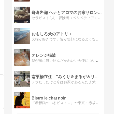
4位
鎌倉岩瀬 ヘナとアロマのお家サロン ペリペティア・ティーダ
セラピスト2人、冒険者（ペリペティア）として思い描く夢に向かって挑戦していきます。サロンは夢の通過点。どんどんやりたいこと、楽しいことを形にしていきます！
5位
おもしろ犬のアトリエ
犬猫が好きです。皆が笑顔になるような素敵な情報をお届けしたいと思います。
6位
オレンジ猫族
我が家に舞い込んだかわいい天使について、生後一週間？から書いてます。
7位
南栗橋在住 ”みくり＆まるが＆リト” です。
ノラだったけど今はお家があるんだよ犬派だった我が家が何時の間にかに猫派に。ニャンコとの日々の出来事を書いてます。
8位
Bistro le chat noir
『看板猫のいるビストロ』〜東京・赤坂の住宅街の中の小さな隠れ家レストラン。美味しいフレンチとワインでお寛ぎ下さい。黒猫ノアちゃんも出勤しています！