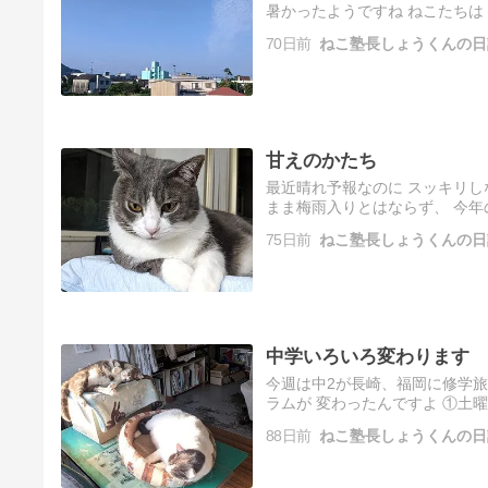
暑かったようですね ねこたちは 
70日前
ねこ塾長しょうくんの日
甘えのかたち
最近晴れ予報なのに スッキリし
まま梅雨入りとはならず、 今
75日前
ねこ塾長しょうくんの日
中学いろいろ変わります
今週は中2が長崎、福岡に修学旅
ラムが 変わったんですよ ①土
88日前
ねこ塾長しょうくんの日