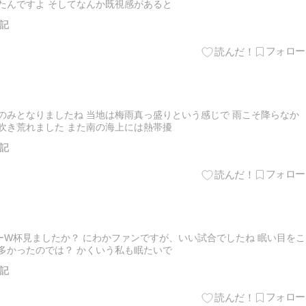
たんですよ そしてなんか既視感があると
記
のみとなりましたね 当地は梅雨真っ盛りという感じで 雨こそ降らなか
吹き荒れました また南の海上には熱帯擾
記
W杯見ましたか？ にわかファンですが、いい試合でしたね 眠い目をこ
多かったのでは？ かくいう私も眠たいで
記