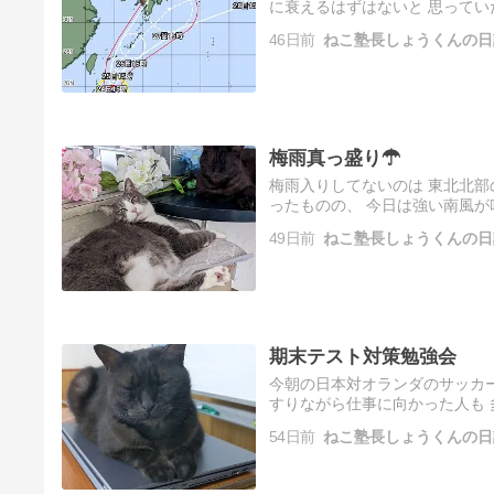
に衰えるはずはないと 思ってい
46日前
ねこ塾長しょうくんの日
梅雨真っ盛り☂
梅雨入りしてないのは 東北北部
ったものの、 今日は強い南風が
49日前
ねこ塾長しょうくんの日
期末テスト対策勉強会
今朝の日本対オランダのサッカー
すりながら仕事に向かった人も 
54日前
ねこ塾長しょうくんの日