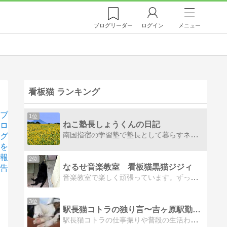
ブログ
リーダー
ログイン
メニュー
看板猫 ランキング
ブ
1位
ねこ塾長しょうくんの日記
ロ
南国指宿の学習塾で塾長として暮らすネコの日記です
グ
を
報
2位
なるせ音楽教室 看板猫黒猫ジジィ
告
音楽教室で楽しく頑張っています。ずっと一緒に暮らせますように願っています。
3位
駅長猫コトラの独り言〜吉ヶ原駅勤務〜
駅長猫コトラの仕事振りや普段の生活わし、駅長が仕事の猫やねんで。独り言いうねんで