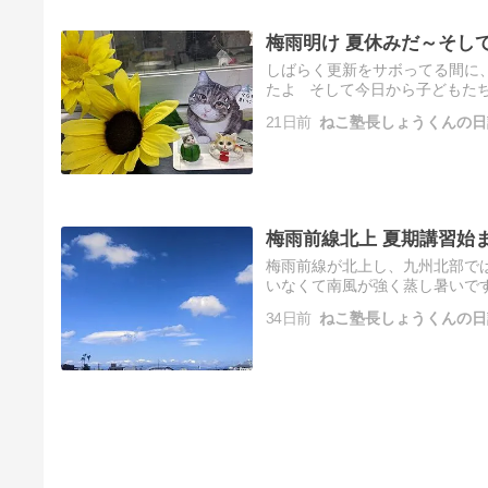
梅雨明け 夏休みだ～そし
しばらく更新をサボってる間に、
たよ そして今日から子どもたち
21日前
ねこ塾長しょうくんの日
梅雨前線北上 夏期講習始
梅雨前線が北上し、九州北部では
いなくて南風が強く蒸し暑いです
34日前
ねこ塾長しょうくんの日