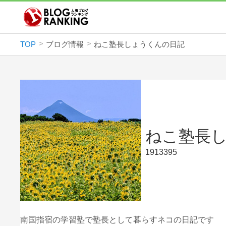
TOP
ブログ情報
ねこ塾長しょうくんの日記
ねこ塾長
1913395
南国指宿の学習塾で塾長として暮らすネコの日記です