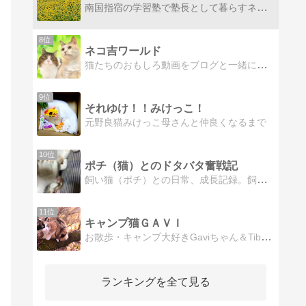
南国指宿の学習塾で塾長として暮らすネコの日記です
8位
ネコ吉ワールド
猫たちのおもしろ動画をブログと一緒にお届けしていきます。ねこ散歩、ネコDIY、猫用品レビューまで、ネコ吉＆ボス吉のほっこり生活をお楽しみ下さい。
9位
それゆけ！！みけっこ！
元野良猫みけっこ母さんと仲良くなるまで
10位
ポチ（猫）とのドタバタ奮戦記
飼い猫（ポチ）との日常、成長記録。飼い猫（ポチ）との日常、成長記録。ホッとする瞬間。。。多くは語りません。まず
11位
キャンプ猫ＧＡＶＩ
お散歩・キャンプ大好きGaviちゃん＆TibiTibiはなびちゃんにゃ！
ランキングを全て見る