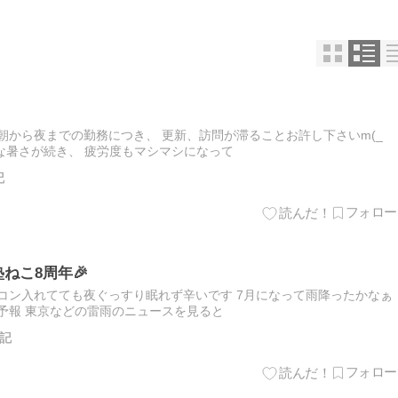
朝から夜までの勤務につき、 更新、訪問が滞ることお許し下さいm(_
常な暑さが続き、 疲労度もマシマシになって
記
ねこ8周年🎉
コン入れてても夜ぐっすり眠れず辛いです 7月になって雨降ったかなぁ
猛暑予報 東京などの雷雨のニュースを見ると
記