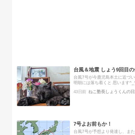
台風＆地震 しょう9回目の
台風7号が今鹿児島本土に近づい
明朝には落ち着くと 思います^_
43日前
ねこ塾長しょうくんの日
7号よお前もか！
台風7号が予想より発達し、また