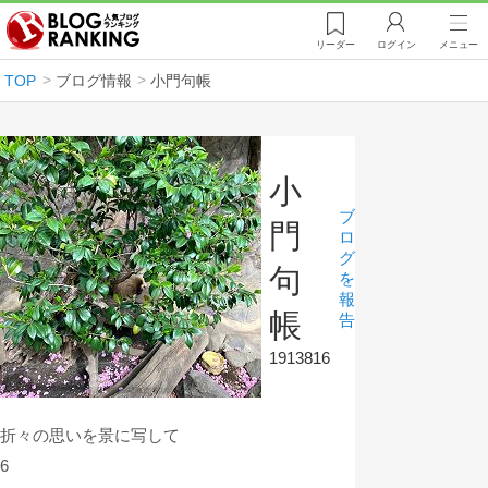
リーダー
ログイン
メニュー
TOP
ブログ情報
小門句帳
小
ブ
門
ロ
グ
句
を
報
帳
告
1913816
折々の思いを景に写して
6