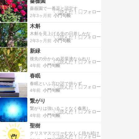
薔薇園
薔薇園で一番花と認定す
2年3ヶ月前
小門句帳
木斛
木斛を見上げる先の日差しかな
2年3ヶ月前
小門句帳
新緑
後先の分から ぬ若葉連なられり
4年前
小門句帳
春眠
春眠といふ言ひ訳で捗らず
4年前
小門句帳
繋がり
繋がりは強いることなく春寒し
4年前
小門句帳
聖樹
クリスマスツリーむなしく待ち続け