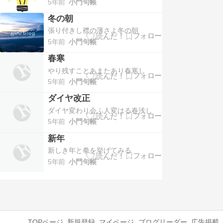
5年前
小門句帳
冬の朝
張り付きし襟の薄さよ冬の朝
5年前
小門句帳
春寒
やり残すことあまたあり春寒し
5年前
小門句帳
ダイヤ改正
ダイヤ変わり会ふ人変はる春浅し
5年前
小門句帳
新年
新しき年と拳を挙げてみる
5年前
小門句帳
TOPページ
新規登録
マイページ
ブログリーダー
広告掲載