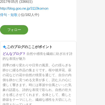
2017年05月
(3366日)
http://blog.goo.ne.jp/3110komon
俳句・短歌
(-位/182人中)
このブログのここがポイント
自然や感情を繊細に紡ぎ出す詩
的な表現が魅力
四季の移り変わりや日常の風景、心の揺らぎを
静かに綴る作品の集まりです。桜や彼岸花、萩
の花などの花や自然の情景を通じて、自分の内
側を静かに見つめる文章が多く、読む人の心に
優しく響きます。時には寒波や台風といった気
象の話題も、詩的な表現で彩られ、自然の壮大
さを感じさせてくれます。全体として、癒しと
静寂をテーマにした、繊細な感性を大切にした
内容となっています。