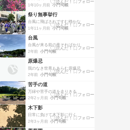
1年10ヶ月前
小門句帳
祭り無事挙行
台風に飛ばされですむ櫓かな
1年11ヶ月前
小門句帳
台風
台風が来る前の夜そればかり
2年前
小門句帳
原爆忌
我のなき世界もあらむ原爆忌
2年前
小門句帳
苦手の道
万緑や苦手の道を走りきる
2年2ヶ月前
小門句帳
木下影
日常に負けて木下影に行く
2年3ヶ月前
小門句帳