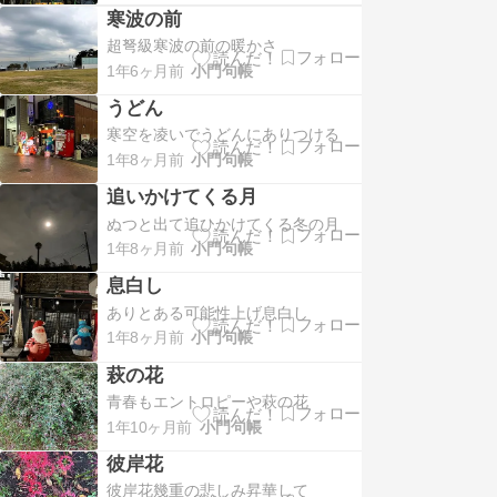
寒波の前
超弩級寒波の前の暖かさ
1年6ヶ月前
小門句帳
うどん
寒空を凌いでうどんにありつける
1年8ヶ月前
小門句帳
追いかけてくる月
ぬつと出て追ひかけてくる冬の月
1年8ヶ月前
小門句帳
息白し
ありとある可能性上げ息白し
1年8ヶ月前
小門句帳
萩の花
青春もエントロピーや萩の花
1年10ヶ月前
小門句帳
彼岸花
彼岸花幾重の悲しみ昇華して