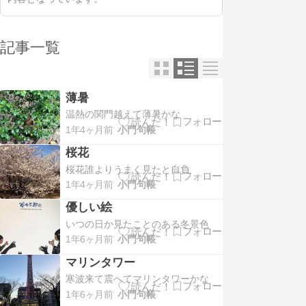
記事一覧
薄暑
温熱の関門越えて薄暑かな
1年4ヶ月前
小門句帳
桜花
桜花誰よりうまく見たと自負
1年4ヶ月前
小門句帳
優しい絵
いつの日か見たことのある冬景色
1年6ヶ月前
小門句帳
マリンタワー
寒波来て震へてマリンタワーかな
1年6ヶ月前
小門句帳