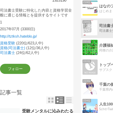
1925130
219位
はなの
司法書士受験に特化した内容と資格学習全
般に通じる情報とを提供するサイトです
1
220位
司法書
2017年07月
(3300日)
http://tztksh.hateblo.jp/
221位
資格受験
(220位/623人中)
介護福祉
資格(司法書士)
(12位/36人中)
司法書士
(24位/62人中)
222位
トップペー
223位
記事一覧
224位
人生10
受験メンタルに沁みわたる