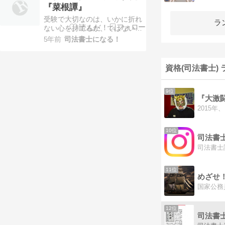
『菜根譚』
受験で大切なのは、いかに折れ
ラ
ない心を持てるか、ではないで
しょう。 折れたことのない心
5年前
司法書士になる！
ほど脆いものはありません。ど
んだけ折れても立ち上がる心を
持てるかの方がよほど大切であ
資格(司法書士)
ります。折って、直して、頑丈
な精神を育んで、挑んでいくの
が常道です。 そうだとして、
9位
何によって傷付きへ…
10位
司法書
司法書士
11位
12位
司法書