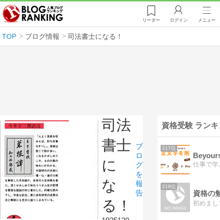
リーダー
ログイン
メニュー
TOP
ブログ情報
司法書士になる！
司法
資格受験 ランキ
書士
ブ
217位
Beyours
ロ
に
グ
を
な
報
218位
告
る！