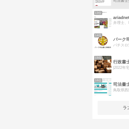
13位
ariadne
14位
パーク
15位
行政書
16位
司法書
鳥取県西
ラ