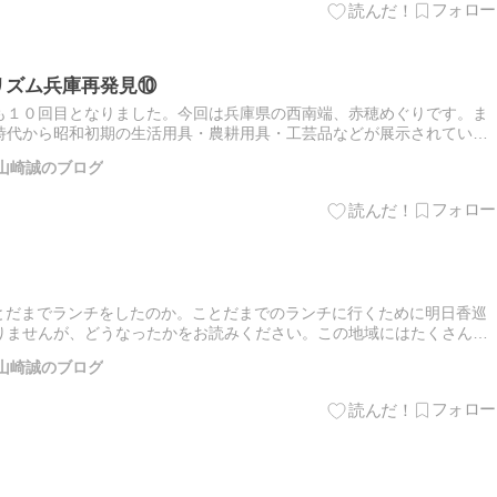
リズム兵庫再発見⑩
も１０回目となりました。今回は兵庫県の西南端、赤穂めぐりです。ま
時代から昭和初期の生活用具・農耕用具・工芸品などが展示されていま
工によって建築された日本最古の塩務局庁舎で、兵庫県重要有形文化財
山崎誠のブログ
ことだまでランチをしたのか。ことだまでのランチに行くために明日香巡
りませんが、どうなったかをお読みください。この地域にはたくさんの
形をした大きな花崗岩、亀石。彼岸花も見頃でした〓こちらも大きな…
山崎誠のブログ