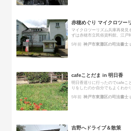
赤穂めぐり マイクロツー
マイクロツーリズム兵庫再発見
ずは赤穂市立民俗資料館。江戸
す。建物は明治４１年に地元大
5年前
神戸市東灘区の司法書士 
指…
cafeことだま in 明日香
明日香巡りに行ったのでcafe
りをしたのか自分でもよくわか
石造物があります。これは亀の
5年前
神戸市東灘区の司法書士 
吉野へドライブ＆散策