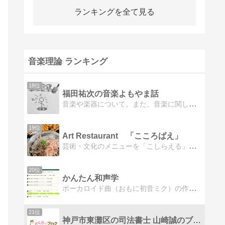
ランキングを全て見る
音楽理論 ランキング
18位
福田祐次の音楽よもやま話
音楽や楽器について。また、音楽に関して自分が感じた事、経験した事を綴っていこうかなと思ってます！
19位
Art Restaurant 「こころばえ」
芸術・文化のメニューを「こしらえる」食（ダイエット）・音楽・デザイン・ファッションなど「おいしい！」メニューを取り揃えています。
20位
かんたん和声学
ボーカロイド曲（おもに初音ミク）の作曲活動を行っています。和声学を簡単に解説します。
21位
神戸市東灘区の司法書士 山崎誠のブログ