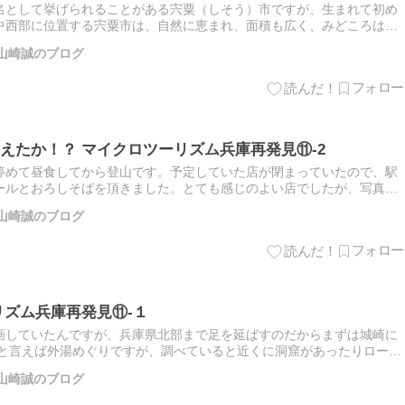
名として挙げられることがある宍粟（しそう）市ですが、生まれて初め
中西部に位置する宍粟市は、自然に恵まれ、面積も広く、みどころはた
記」には日本酒発祥の地である所以の記録があり、日本酒発祥の地とさ
山崎誠のブログ
えたか！？ マイクロツーリズム兵庫再発見⑪-2
停めて昼食してから登山です。予定していた店が閉まっていたので、駅
ールとおろしそばを頂きました。とても感じのよい店でしたが、写真を
ートから、いざ入城です〓竹田城への登山ルートはいくつかあります
山崎誠のブログ
リズム兵庫再発見⑪-１
画していたんですが、兵庫県北部まで足を延ばすのだからまずは城崎に
崎と言えば外湯めぐりですが、調べていると近くに洞窟があったりロープ
っかりと観光してきました。国の天然記念物に指定されている玄武洞。
山崎誠のブログ