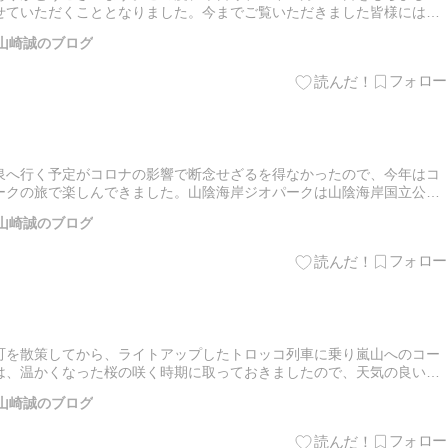
せていただくこととなりました。今までご覧いただきました皆様には、
にありがとうございました。〓山崎法務事務所神戸市東灘区田中町１丁
山崎誠のブログ
泉へ行く予定がコロナの影響で断念せざるを得なかったので、今年はコ
ークの旅で楽しんできました。山陰海岸ジオパークは山陰海岸国立公園
ら西は鳥取県鳥取市まで、東西約１２０km、南北最大約３０kmに
山崎誠のブログ
町を散策してから、ライトアップしたトロッコ列車に乗り嵐山へのコー
は、温かくなった桜の咲く時期に取っておきましたので、天気の良い日
ました。亀岡の玄関口、ＪＲ亀岡駅に到着。駅から歩いてすぐのところ
山崎誠のブログ