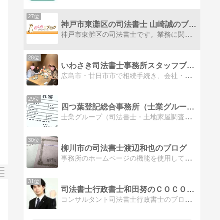
27位
神戸市東灘区の司法書士 山崎誠のブログ
神戸市東灘区の司法書士です。業務に関することや食べ歩き、音感トレーニング他、日常のさまざまなことを綴っています。
28位
いわさき司法書士事務所スタッフブログ
広島市・廿日市市で相続手続き、会社・法人設立なら広島コイン通りのいわさき司法書士事務所にご相談ください。
29位
四つ葉登記総合事務所（士業グループ）
士業グループ（司法書士・土地家屋調査士・行政書士）ってどんな会社？どんな人が働いているの？blogを見て頂ければ分かると思います。
30位
柳川市の司法書士渡辺和也のブログ
事務所のホームページの機能を使用していますので、個人のブログのほか「事務所からのお知らせ」や「コラム」、「法令・制度等の案内」も投稿されます。
31位
司法書士行政書士和田努のＣＯＣＯだけブログ
コンサルタント司法書士行政書士のブログブライダル業界出身コンサルタント,司法書士,行政書士和田努が情報をお届け！