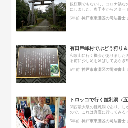
観桜期でもないし、コロナ禍な
にしました。奥千本からスター
る金峯（きんぷ）神社です。修
5年前
神戸市東灘区の司法書士 
る…
有田巨峰村でぶどう狩り＆
和歌山に行く機会がありました
る前に少し足を延ばしてあらぎ
部周りが１００メートルもある
5年前
神戸市東灘区の司法書士 
の…
トロッコで行く鍾乳洞（五
関西最大級の鍾乳洞であり、し
ので、これは真夏に行ってみる
８０メートル以上もあるこの鍾
5年前
神戸市東灘区の司法書士 
て…