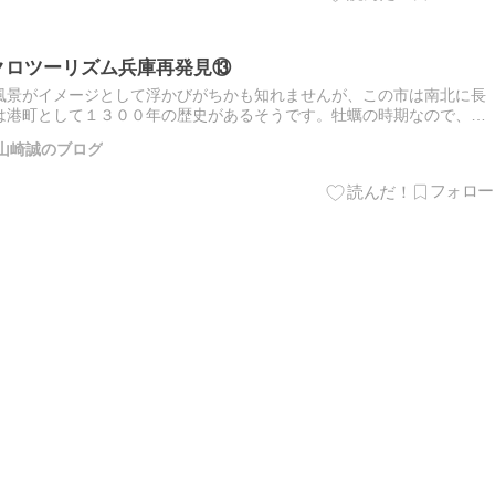
クロツーリズム兵庫再発見⑬
風景がイメージとして浮かびがちかも知れませんが、この市は南北に長
は港町として１３００年の歴史があるそうです。牡蠣の時期なので、そ
発見はここに来たのは二度目であることに気づきました。ドライブの際
山崎誠のブログ