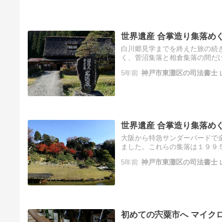
世界遺産 合掌造り集落め
白川郷見学までを終えた旅の続
く、菅沼集落と相倉集落の間だ
０年の歴史があります。日本一
5年前
神戸市東灘区の司法書士 
現…
世界遺産 合掌造り集落め
大阪から特急サンダーバードで
ました。これらの集落は１９９
インまで時間がありましたので
5年前
神戸市東灘区の司法書士 
園…
初めての宍粟市へ マイク