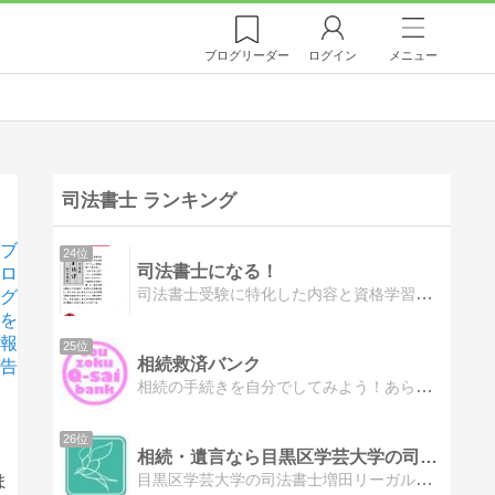
ブログ
リーダー
ログイン
メニュー
司法書士 ランキング
ブ
24位
司法書士になる！
ロ
司法書士受験に特化した内容と資格学習全般に通じる情報とを提供するサイトです
グ
を
報
25位
相続救済バンク
告
相続の手続きを自分でしてみよう！あらゆる相続の手続きをご自身で行えるようにお手伝いさせて頂きます。
26位
相続・遺言なら目黒区学芸大学の司法書士増田リーガルオフィス
目黒区学芸大学の司法書士増田リーガルオフィスです。相続・遺言・贈与・売買・成年後見・不動産登記・会社設立・商業登記等お気軽にご相談下さい。…
ま