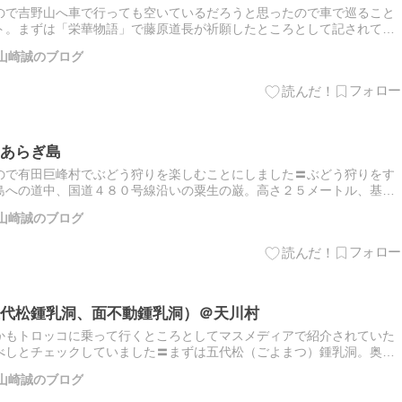
ので吉野山へ車で行っても空いているだろうと思ったので車で巡ること
ト。まずは「栄華物語」で藤原道長が祈願したところとして記されてい
行門と書かれた鳥居から、そこそこしんどい坂道が続き、拝殿に到達す
山崎誠のブログ
あらぎ島
ので有田巨峰村でぶどう狩りを楽しむことにしました〓ぶどう狩りをす
島への道中、国道４８０号線沿いの粟生の巌。高さ２５メートル、基底
とのことで、写真で見るよりずっと迫力がある大きな岩です。この地域
山崎誠のブログ
代松鍾乳洞、面不動鍾乳洞）＠天川村
かもトロッコに乗って行くところとしてマスメディアで紹介されていた
べしとチェックしていました〓まずは五代松（ごよまつ）鍾乳洞。奥行
乳洞は、昭和４年に発見されたそうです。運転手（案内人）さんを含め
山崎誠のブログ