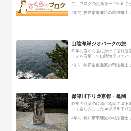
て、ブログの更新を一旦休止さ
心より感謝申し上げます。本当
4年前
神戸市東灘区の司法書士 
目１…
山陰海岸ジオパークの旅
昨年の春から夏にかけて湯村温
ースを変更して山陰海岸ジオパ
を中心に、東は京都府京丹後市か
4年前
神戸市東灘区の司法書士 
渡…
保津川下り＠京都・亀岡
昨年の紅葉の時期に亀岡の城下
スを楽しみました〓保津川下り
を見計らって亀岡に出かけてき
4年前
神戸市東灘区の司法書士 
に…