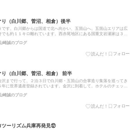
ぐり（白川郷、菅沼、相倉）後半
きです。白川郷からは国道で北へ向かい、五箇山へ。五箇山エリアは広
けでも約１１キロ離れています。西赤尾地区にある国重文岩瀬家は３０
大きな５階建ての合掌造りだそうです。菅沼合掌造り集落に到着です。
山崎誠のブログ
ぐり（白川郷、菅沼、相倉） 前半
金沢まで行って、２泊３日で白川郷・五箇山の合掌造り集落を巡ってき
５年に世界遺産登録されています。金沢に到着して、ホテルのチェック
金沢城公園に立ち寄りました。金沢城の跡地が整備されて、きれいな公
山崎誠のブログ
ロツーリズム兵庫再発見⑫