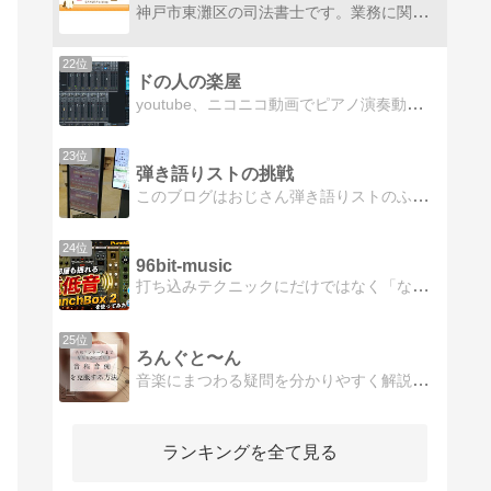
神戸市東灘区の司法書士です。業務に関することや食べ歩き、音感トレーニング他、日常のさまざまなことを綴っています。
22位
ドの人の楽屋
youtube、ニコニコ動画でピアノ演奏動画を投稿している「ドの人」ことocomoxの中の人のブログです。 主にアニメや音楽について書いていきます。 アニソンのコード進行や楽曲分析、耳コピや音楽理論など。
23位
弾き語りストの挑戦
このブログはおじさん弾き語りストのふっちゃんがこれまで得た知識をメモして、さらに向上を目指すブログです。
24位
96bit-music
打ち込みテクニックにだけではなく「なぜそうなるのか？」「もっと上手くなるためには何が必要なのか？」という考え方まで深く掘り下げて書いています。
25位
ろんぐと〜ん
音楽にまつわる疑問を分かりやすく解説したり、子育てをして学んだことをのんびり書いてます。
ランキングを全て見る