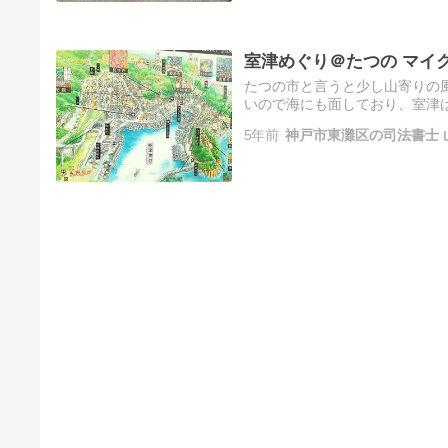
室津めぐり＠たつの マイ
たつの市と言うと少し山寄りの
いので海にも面しており、室津
の室津めぐりに行ってみての再
5年前
神戸市東灘区の司法書士 
に…