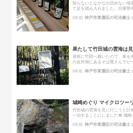
知らないとなかなか読めない地
て足を踏み入れました。兵庫県
くさんあります。「播磨国風土
5年前
神戸市東灘区の司法書士 
れ…
果たして竹田城の雲海は見
昼前に竹田へ着いたので、車を
の反対側にあるそば屋さんでビ
撮り忘れました〓駅裏登山口ル
5年前
神戸市東灘区の司法書士 
が、…
城崎めぐり マイクロツー
竹田城の雲海を見に行こうと計
一泊することにしました〓 城
ウェイがあったりしたので、し
5年前
神戸市東灘区の司法書士 
…