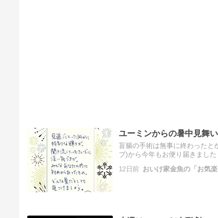
ユーミンからの暑中見舞い
盲腸の手術は無事に終わったと
ブ)から今年もお便り届きました～
12日前
おいけ家金魚の「お気楽