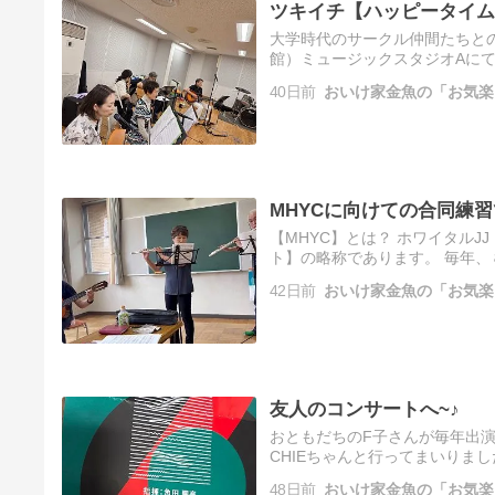
ツキイチ【ハッピータイム
大学時代のサークル仲間たちとの
館）ミュージックスタジオAに
です。
40日前
おいけ家金魚の「お気楽
MHYCに向けての合同練習
【MHYC】とは？ ホワイタル
ト】の略称であります。 毎年
ラボあるいはソロ演奏を披露し合
42日前
おいけ家金魚の「お気楽
友人のコンサートへ~♪
おともだちのF子さんが毎年出
CHIEちゃんと行ってまいりま
を増した演奏となっていました~
48日前
おいけ家金魚の「お気楽