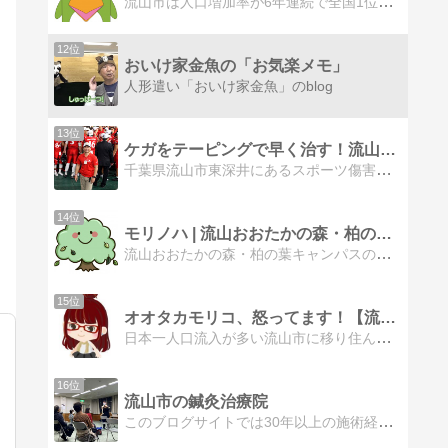
流山市は人口増加率が6年連続で全国1位に輝き、興味を持たれている方に向けた流山おおたかの森の魅力を発信するブログです。おおたかの森の住人「こたか」と近隣地域を散策してみましょう。楽しんでいただけるよう絵本のようなスタイルでお届けします。
12位
おいけ家金魚の「お気楽メモ」
人形遣い「おいけ家金魚」のblog
13位
ケガをテーピングで早く治す！流山市東深井・ひがしふかい整骨院
千葉県流山市東深井にあるスポーツ傷害、スポーツテーピング、交通事故の専門治療院「ひがしふかい整骨院」です。院長は社会人アメフトチームのトレーナーとして活躍中
14位
モリノハ | 流山おおたかの森・柏の葉キャンパス情報ブログ
流山おおたかの森・柏の葉キャンパスの地域メディア『モリノハ』公式アカウントです♪新規オープン店舗まとめ/飲食店/カフェ/ランチ/美容室/エステ/スーパー/ドラッグストア/病院/地域イベント/お出かけ情報
15位
オオタカモリコ、怒ってます！【流山おおたかの森 自治会日記】
日本一人口流入が多い流山市に移り住んで、◎◎年。ご近所のハイソな人と楽しい主婦生活！と思っていたら、なんと長老が支配する自治会に！さてさて、どうなる？
16位
流山市の鍼灸治療院
このブログサイトでは30年以上の施術経験を持つ院長が相談の多い症状や当院の施術で効果的であると考えられる症状についてまとめています。地域の皆様のお役に立てればと思い作成しましたのでぜひご活用ください。