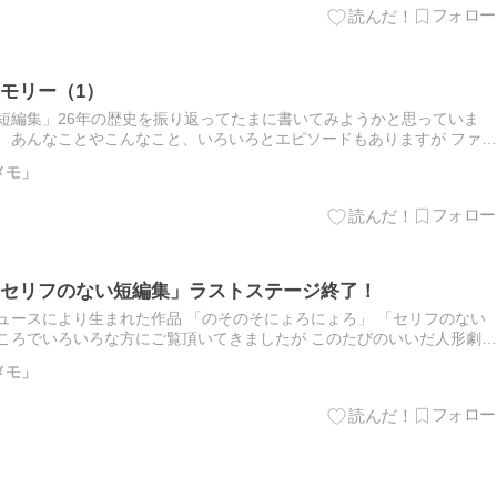
モリー（1）
短編集」26年の歴史を振り返ってたまに書いてみようかと思っていま
 あんなことやこんなこと、いろいろとエピソードもありますが ファー
(山部俊文さん)との1番のメモリーは、これかな。 ＮＨＫの…
メモ」
セリフのない短編集」ラストステージ終了！
デュースにより生まれた作品 「のそのそにょろにょろ」 「セリフのない
ころでいろいろな方にご覧頂いてきましたが このたびのいいだ人形劇フ
了となりました。 26年間、ほんとうにありがとうござい…
メモ」