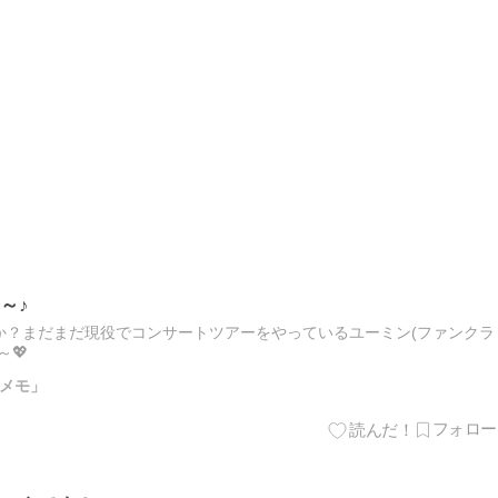
～♪
か？まだまだ現役でコンサートツアーをやっているユーミン(ファンクラ
💖
メモ」