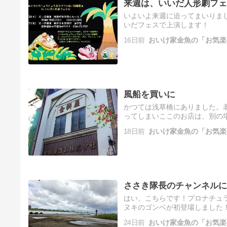
来週は、いいだ人形劇フェ
いよいよ来週に迫ってまいりま
いだフェスで上演します！
16日前
おいけ家金魚の「お気楽
風船を買いに
かつては浅草橋にありました。
ってしまいここのお店は、別の場
ない短編集のなかの「ぼくの！
18日前
おいけ家金魚の「お気楽
ささき隊長のチャンネルに
はい、こちらです！プロナチュ
ヌキのゴンベが初登場しました！
舞台をつくっていただき時折、
24日前
おいけ家金魚の「お気楽