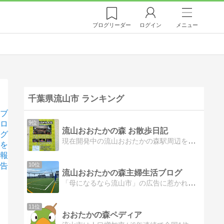
ブログ
リーダー
ログイン
メニュー
千葉県流山市 ランキング
ブ
ロ
9位
流山おおたかの森 お散歩日記
グ
現在開発中の流山おおたかの森駅周辺を散歩中に気づいたことを不定期に紹介していこうと思います。
を
報
告
10位
流山おおたかの森主婦生活ブログ
「母になるなら流山市」の広告に惹かれ、2011年に流山おおたかの森へ引っ越してきました。流山おおたかの森の周辺情報などをジャンルにこだわらず、お届けしていきた…
11位
おおたかの森ペディア