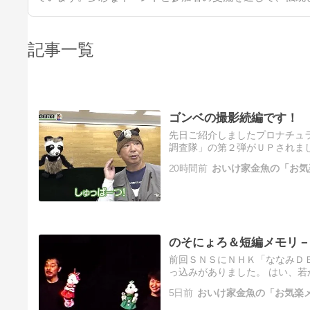
記事一覧
ゴンベの撮影続編です！
先日ご紹介しましたプロナチュ
調査隊」の第２弾がＵＰされま
す。 他にも楽しいコンテンツ
20時間前
おいけ家金魚の「お気
のそにょろ＆短編メモリ－
前回ＳＮＳにＮＨＫ「ななみＤ
っ込みがありました。 はい、若か
ら、18年前でございますよ。 
5日前
おいけ家金魚の「お気楽