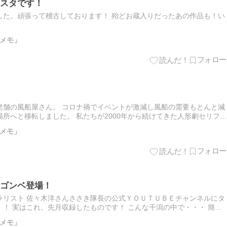
スタです！
した。頑張って稽古しております！ 殆どお蔵入りだったあの作品も！い
メモ」
老舗の風船屋さん。 コロナ禍でイベントが激減し風船の需要もとんと減
所へと移転しました。 私たちが2000年から続けてきた人形劇セリフの
」と言う演目では、ここの風船屋さんの緑と赤の風船が活躍して…
メモ」
ゴンベ登場！
ラリスト 佐々木洋さんささき隊長の公式ＹＯＵＴＵＢＥチャンネルにタ
！ 実はこれ、先月収録したものです！ こんな干潟の中で・・・ 簡易
嵐のような風が吹き付ける中での収録でした！ 舞台が倒れそうに…
メモ」