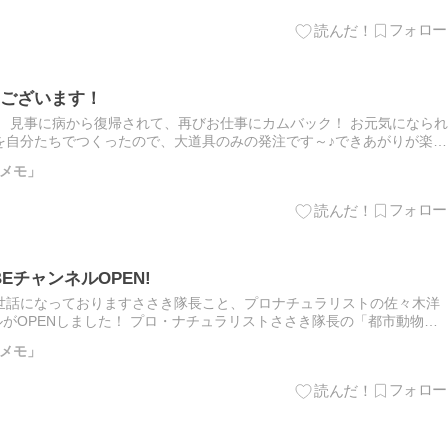
ございます！
 見事に病から復帰されて、再びお仕事にカムバック！ お元気になられ
を自分たちでつくったので、大道具のみの発注です～♪できあがりが楽し
メモ」
EチャンネルOPEN!
世話になっておりますささき隊長こと、プロナチュラリストの佐々木洋
ネルがOPENしました！ プロ・ナチュラリストささき隊長の「都市動物た
な生き物たちの情報がＵＰされることと思います。 楽しみで…
メモ」