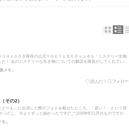
ラリストささき隊長の公式ＹＯＵＴＵＢＥチャンネル「ミステリー生物
した！ あのミステリーな生き物についての解説を隊長がしてくれていま
での動画がアップされています。是非、チャンネル登録をしてご覧くだ…
楽メモ」
（その2）
Ｅどーも」に出演した際のフォトを載せたところ、「若い！」という突
ったし、今よりずっと細かったです(^_^;)2008年11月のものですか
でも、もっと若いのもありますから。 これは、録画した…
メモ」