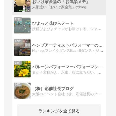
おいけ家金魚の「お気楽メモ」
人形遣い「おいけ家金魚」のblog
11位
ぴよっと花びらノート
妖精ぴよぴよチャンがお届けする、ジャグリングを楽しむ人のためのアイデア手帖。
12位
ヘンブアーティストパフォーマーのりんご
Hiphop,ブレイクダンスEast-Bダンス・ジャグリング・マジックなどを取り入れたのりんごの世界にようこそ
13位
バルーンパフォーマーパフォーマンタロウ
妻が子宮頚がん。永眠。役に立ちたい。彼女の夢を受け継ぐためのブログ。忘れないために書き綴った当時の闘病ブログをこちらに少しづつ書いていきます。
14位
（株）彩催社長ブログ
大阪のイベント会社（株）彩催社長のブログ所属パフォマーやお世話になった仕事の事など肩のこらないお話をのせてゆきます
ランキングを全て見る