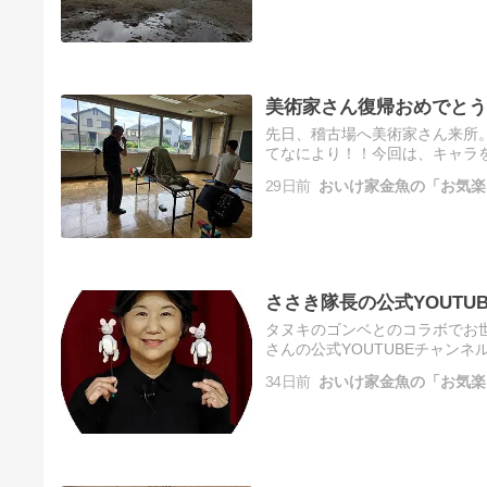
美術家さん復帰おめでとう
先日、稽古場へ美術家さん来所。
てなにより！！今回は、キャラ
み～
29日前
おいけ家金魚の「お気楽
ささき隊長の公式YOUTUB
タヌキのゴンベとのコラボでお
さんの公式YOUTUBEチャン
ちの事件簿」 これからいろいろ
34日前
おいけ家金魚の「お気楽