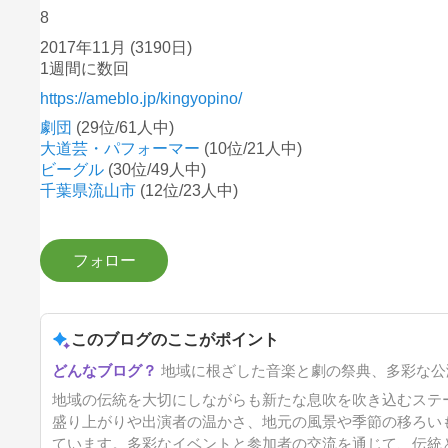
8
2017年11月
(3190日)
1週間に数回
https://ameblo.jp/kingyopino/
劇団
(29位/61人中)
大道芸・パフォーマー
(10位/21人中)
ビーグル
(30位/49人中)
千葉県流山市
(12位/23人中)
このブログのここがポイント
地域に根ざした音楽と劇の祭典、多彩な公
地域の伝統を大切にしながらも新たな息吹を吹き込むステ
盛り上がりや出演者の温かさ、地元の風景や季節の移ろい
ています。多彩なイベントと参加者の交流を通じて、伝統