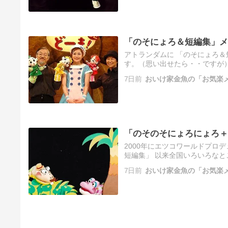
「のそにょろ＆短編集」メ
アトランダムに 「のそにょろ＆
す。（思い出せたら・・ですが）
ストパートナー、海のくじらさん
7日前
おいけ家金魚の「お気楽
「のそのそにょろにょろ＋
2000年にエツコワールドプロ
短編集」 以来全国いろいろなと
ェスタ上演をもちましてすべて終
7日前
おいけ家金魚の「お気楽