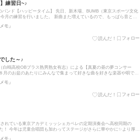
】練習日~♪
バンド【ハッピータイム】 先日、新木場、BUMB（東京スポーツ文化
て今月の練習を行いました。 新曲また増えているので、もっぱら音とり
メモ」
でした～♪
JJ（白鴎高校OBブラス熟男熟女有志）による【真夏の昼の夢コンサー
、８月のお盆のあたりにみんなで集まって好きな曲を好きな楽器や唄でコ
うという企画 今年もまたやります！ そのために先日第１回目…
メモ」
演されている東京アカデミッッシェカペレの定期演奏会へ高校同期の
した！ 今年は児童合唱団も加わってステージがさらに華やかに✨より厚み
♪ F子さんは合唱団で出演されていらして客席から立ち位置を探…
メモ」