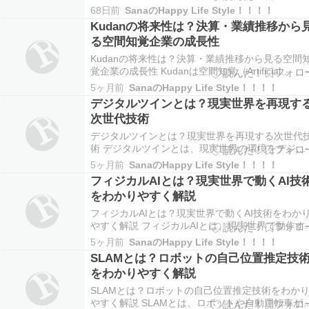
グループの将来性に注目が集まる理由 ソフトバン
68日前
SanaのHappy Life Style！！！！
クグループ（9984）は日本を代表する投資会社と
Kudanの将来性は？決算・業績推移から
して知られています。 かつては携帯電話会社のイ
る空間知覚企業の成長性
メージが強かったものの、現在はAIを中心とした
Kudanの将来性は？決算・業績推移から見る空間
覚企業の成長性 Kudanは空間知覚（Artificial
Perception）技術を開発するDeepTech企業です。
5ヶ月前
SanaのHappy Life Style！！！！
ロボットや自動運転、ドローンなどの「機械の目
デジタルツインとは？現実世界を再現す
となる技術を提供しており、近年はフィジカルAI
次世代技術
デジタルツイ…
デジタルツインとは？現実世界を再現する次世代
術 デジタルツインとは、現実世界の環境をデジタ
ル空間に再現する技術です。 工場や都市などを3D
5ヶ月前
SanaのHappy Life Style！！！！
空間として再現し、分析やシミュレーションに利
フィジカルAIとは？現実世界で動くAI技
します。 デジタルツインとは デジタルツインでは
をわかりやすく解説
現実世界のデータをリアルタイムで取得し、仮想
空…
フィジカルAIとは？現実世界で動くAI技術をわか
やすく解説 フィジカルAIとは、現実世界で動作す
AIのことです。 ロボットや自動運転など、実際の
5ヶ月前
SanaのHappy Life Style！！！！
境で動くシステムに使われます。 フィジカルAIと
SLAMとは？ロボットの自己位置推定技
通常のAIはデータ分析などソフトウェア中心です
をわかりやすく解説
が、フィジカルAIは現実世界で動…
SLAMとは？ロボットの自己位置推定技術をわか
やすく解説 SLAMとは、ロボットや自動運転車が