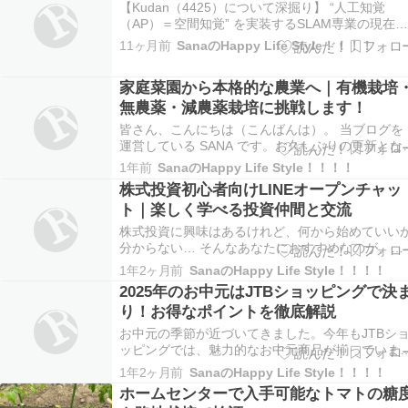
【Kudan（4425）について深掘り】 “人工知覚
（AP）＝空間知覚” を実装するSLAM専業の現在
― 技術、実用化、パートナー、財務と成長戦略を
11ヶ月前
SanaのHappy Life Style！！！！
Kudan公表資料だけで読み解く 注記（重要）：こ
ブログはKudan社が公開しているIR資料・決算説
家庭菜園から本格的な農業へ｜有機栽培
資料・技術ページ・公式プ…
無農薬・減農薬栽培に挑戦します！
皆さん、こんにちは（こんばんは）。 当ブログを
運営している SANA です。お久しぶりの更新とな
ますが、今日は新しいご報告があります。 この
1年前
SanaのHappy Life Style！！！！
度、長い間準備してきた夢である 農業を本格的に
株式投資初心者向けLINEオープンチャッ
スタート することになりました。 旦那の KKS、
ト｜楽しく学べる投資仲間と交流
どもたち、そしておじいちゃん・おばあちゃ…
株式投資に興味はあるけれど、何から始めていい
分からない… そんなあなたにおすすめなのが、
LINEオープンチャット 「株式投資初心者の為の部
1年2ヶ月前
SanaのHappy Life Style！！！！
屋」 です。 投資に関する疑問や不安を、気軽に質
2025年のお中元はJTBショッピングで決
問・共有できる初心者向けのコミュニティ。 ディ
り！お得なポイントを徹底解説
スコードとの併用で、さらに充実した投資ライフ
を…
お中元の季節が近づいてきました。今年もJTBシ
ッピングでは、魅力的なお中元商品が揃っていま
す。特に2025年のお中元は、早割や送料込みの特
1年2ヶ月前
SanaのHappy Life Style！！！！
典があり、選びやすさ抜群です。今回は、JTBシ
ホームセンターで入手可能なトマトの糖
ッピングで購入できるお中元の特徴を4つのポイン