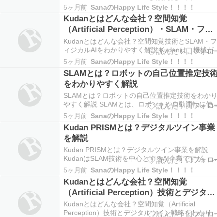
分の位置を把握しながら周囲の地図を作る技術で
5ヶ月前
SanaのHappy Life Style！！！！
す。 正式名称はSimultaneous Localization and
Kudanとはどんな会社？空間知覚
Mappingです。 この技術はロボット、自動運転、
（Artificial Perception）・SLAM・フィ
ローンな…
ジカルAI技術をわかりやすく解説
Kudanとはどんな会社？空間知覚技術とSLAM・
ィジカルAIをわかりやすく解説 Kudanは、機械が
実世界を理解するための空間知覚（Artificial
5ヶ月前
SanaのHappy Life Style！！！！
Perception）技術を開発するDeepTech企業です。
SLAMとは？ロボットの自己位置推定技
この技術はロボットや自動運転などの「機械の目
をわかりやすく解説
として機能…
SLAMとは？ロボットの自己位置推定技術をわか
やすく解説 SLAMとは、ロボットや自動運転に使
れる重要な技術です。 SLAMは Simultaneous
5ヶ月前
SanaのHappy Life Style！！！！
Localization and Mapping の略で、日本語では 自
Kudan PRISMとは？デジタルツイン事業
位置推定と地図作成 を同時に行う技術を意味しま
を解説
す…
Kudan PRISMとは？デジタルツイン事業を解説
KudanはSLAM技術を中心とするAI企業ですが、近
年はデジタルツイン分野にも事業を拡大していま
5ヶ月前
SanaのHappy Life Style！！！！
す。 その中核となるのが「Kudan PRISM」です
Kudanとはどんな会社？空間知覚
Kudan PRISMとは PRISMは現実空間をフォトリ
（Artificial Perception）技術とデジタル
ルな3Dデ…
ツイン戦略をわかりやすく解説
Kudanとはどんな会社？空間知覚（Artificial
Perception）技術とデジタルツイン戦略をわかり