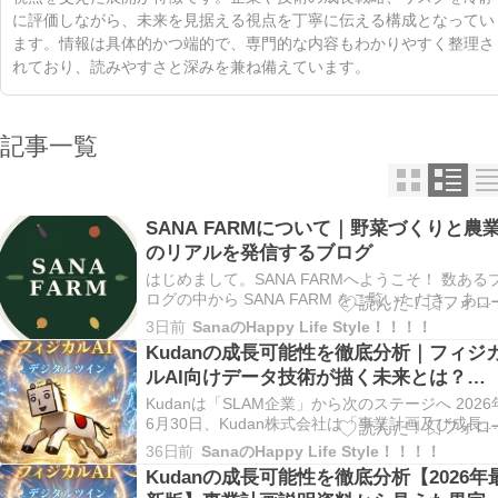
に評価しながら、未来を見据える視点を丁寧に伝える構成となってい
ます。情報は具体的かつ端的で、専門的な内容もわかりやすく整理さ
れており、読みやすさと深みを兼ね備えています。
記事一覧
SANA FARMについて｜野菜づくりと農
のリアルを発信するブログ
はじめまして。SANA FARMへようこそ！ 数ある
ログの中から SANA FARM をご覧いただき、あり
がとうございます。 このブログでは、「野菜を育
3日前
SanaのHappy Life Style！！！！
てる楽しさ、食べる喜びをもっと身近に。」をコ
Kudanの成長可能性を徹底分析｜フィジ
セプトに、農業のリアルな現場で得た経験や知識
ルAI向けデータ技術が描く未来とは？
もとに、野菜づくりに役立つ情報を発…
【2026年IR】
Kudanは「SLAM企業」から次のステージへ 2026
6月30日、Kudan株式会社は「事業計画及び成長
能性に関する説明資料」を公開しました。 この資
36日前
SanaのHappy Life Style！！！！
料は、東証グロース市場の上場企業として毎年開
Kudanの成長可能性を徹底分析【2026年
している成長戦略をまとめた重要なIR資料ですが