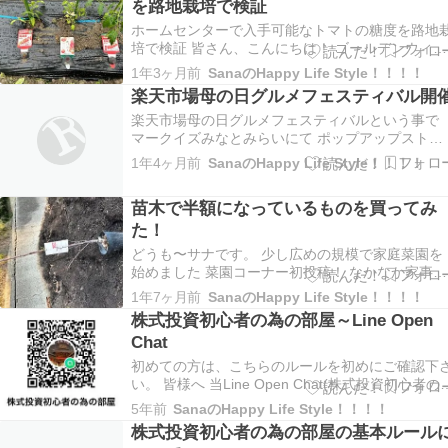
を路地栽培で検証
トに分けてご紹介します。 1. 早割対象商品が…
ホームセンターで入手可能なトマトの糖度を路地
培で検証 皆さん、こんにちは！ ゴールデンウィー
クも終わり、いよいよ夏野菜の季節がやってきま
1年3ヶ月前
SanaのHappy Life Style！！！！
たね。 これからの時期、家庭菜園を楽しむ方も多
楽天市場母の日グルメフェスティバル開
いのではないでしょうか。 私も今年はナス、トマ
ト（大玉、中玉、ミニトマト）、スイカ、オクラ
楽天市場母の日グルメフェスティバルという事で
と…
マークイズみなとみらいにて ポップアップストア
が開催されます！ 日時:2025年4月17日(火) ～ 202
1年4ヶ月前
SanaのHappy Life Style！！！！
年4月21日(月) 10:00 ～ 19:00 ※最終日は18:00ま
で。 場所:MARK IS みなとみらい 1F グラン…
苗木で半額になっているものを買ってみ
た！
どうも〜サナです。 少し広めの規模で家庭菜園を
始めました 菜園コーナー初投稿！ なかなか家事に
育児が忙しくて投稿が出来ていませんでしたがよ
1年7ヶ月前
SanaのHappy Life Style！！！！
やく投稿が出来ました。 いつぶりだろう…w 内容
株式投資初心者の為の部屋～Line Open
は意外と気になっている方が多いかも？と思い、
Chat
ームセンター等で半額といったディスカアウトが
さ…
初めての方は、こちらのルールを初めにご確認下
い。 皆様へ 当Line Open Chat(株式投資初心者の
の部屋)へ参加いただきありがとうございます。 
5年前
SanaのHappy Life Style！！！！
のLine Open Chat内でのルールを作りましたので
株式投資初心者の為の部屋の基本ルール
皆様にもご協力いただきたいと思います。 ①基本