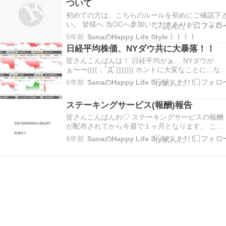
ついて
的(オーナー及…
初めての方は、こちらのルールを初めにご確認下
い。 皆様へ 当OCへ参加いただきありがとうござ
ます。 このOC内でのルールを作りましたので、
5年前
SanaのHappy Life Style！！！！
様にもご協力いただきたいと思います。 ①基本的
日経平均株価、NYダウ共に大暴落！！
(オーナー及び管理人除く)にはこのOC内での上下
係はない。 ②素人若しくはベテランであろ…
皆さんこんばんは！ 日経平均がぁ… NYダウが
ぁ〜〜((((；ﾟДﾟ))))))) ホントに大変なことに…な
てます！！ コロナウイルス絡みの暴落と思われま
6年前
SanaのHappy Life Style！！！！
す。 ここに来てまだコロナウイルスの影響を織り
込んでいなかったとは… 先週は株価の変動も普段
ステーキングサービス(報酬)報告
通りの騰落だったので完全に安心…
皆さんこんばんわ♡ ステーキングサービスの報酬
が配布されてから今週で１ヶ月となります。 この
サービスをおさらいすると 対象となる仮想通貨を
6年前
SanaのHappy Life Style！！！！
購入すれば、保有量に応じて報酬がもられる(必ず
ではありません)という仮想通貨業界にも是非導入
してもらいたかった画期的なシステムです。 もら
え…