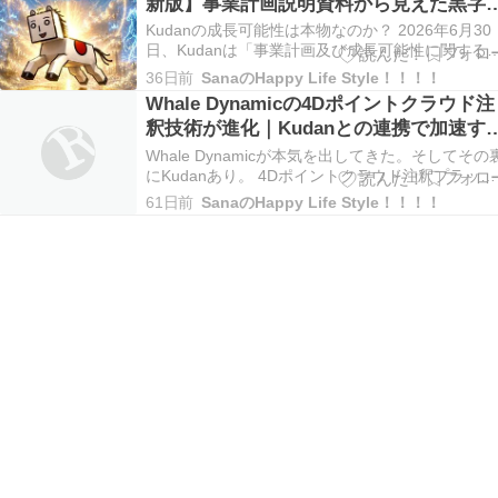
新版】事業計画説明資料から見えた黒字
今回の内容はこれまでとは大きく…
への道筋と今後の株価ポイント
Kudanの成長可能性は本物なのか？ 2026年6月30
日、Kudanは「事業計画及び成長可能性に関する
明資料」を公開しました。 この資料は東証グロー
36日前
SanaのHappy Life Style！！！！
ス市場の上場企業に求められる重要なIR資料であ
Whale Dynamicの4Dポイントクラウド注
り、現在の経営状況だけでなく、中長期の成長戦
釈技術が進化｜Kudanとの連携で加速す
や将来性、リスクまで詳しく説明されて…
自動運転開発
Whale Dynamicが本気を出してきた。そしてその
にKudanあり。 4Dポイントクラウド注釈プラット
フォームの新機能が公開されました。 一見すると
61日前
SanaのHappy Life Style！！！！
地味なアップデートに見えるかもしれません。し
し、その本質は自動運転AI開発における最大級の
題である「学習データ作成コスト…