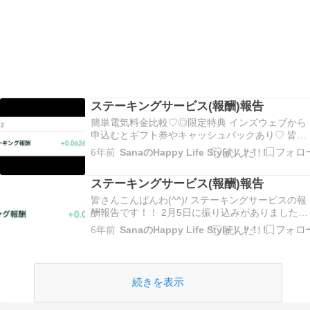
ステーキングサービス(報酬)報告
簡単電気料金比較♡◎限定特典 インズウェブから
申込むとギフト券やキャッシュバックあり♡ 皆さ
んこんにちは！ ステーキングサービスが始まって
6年前
SanaのHappy Life Style！！！！
から約1ヶ月が経ちました。 ステーキングサービ
が対象となる仮想通貨のLisk(LSK)ですが、サービ
ステーキングサービス(報酬)報告
スが開始以来価格が上昇し続けております。…
皆さんこんばんわ(^^)/ ステーキングサービスの報
酬報告です！！ 2月5日に振り込みがありました。
この時のLisk(LSK)の価格は148円くらいとなりま
6年前
SanaのHappy Life Style！！！！
す。 前回に比べてかなり上昇しました。 それに伴
い、これまでに得た報酬の価値も上昇しています
本日得た報酬は価値にして…
続きを表示