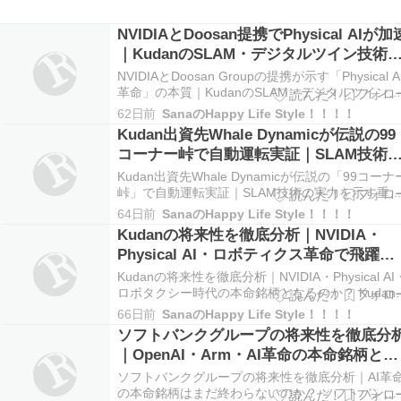
NVIDIAとDoosan提携でPhysical AIが加
｜KudanのSLAM・デジタルツイン技術
追い風となるのか？
NVIDIAとDoosan Groupの提携が示す「Physical A
革命」の本質｜KudanのSLAM・デジタルツイン
術は追い風となるのか 2026年6月、NVIDIAと韓国
62日前
SanaのHappy Life Style！！！！
Doosan Group（斗山グループ）は、Physical AI、
Kudan出資先Whale Dynamicが伝説の99
ロボティクス、AIファクトリー…
コーナー峠で自動運転実証｜SLAM技術
実力を示す重要事例か
Kudan出資先Whale Dynamicが伝説の「99コーナ
峠」で自動運転実証｜SLAM技術の実力を示す重
事例か 自動運転技術の進化が加速する中、中国の
64日前
SanaのHappy Life Style！！！！
自動運転企業Whale Dynamicが興味深い実証実験
Kudanの将来性を徹底分析｜NVIDIA・
公開しました。 同社は「Hitch Open World AI …
Physical AI・ロボティクス革命で飛躍す
るのか？
Kudanの将来性を徹底分析｜NVIDIA・Physical AI
ロボタクシー時代の本命銘柄となるのか？ Kudan
将来性に注目が集まる理由 近年、AI市場は生成AI
66日前
SanaのHappy Life Style！！！！
ームから次のステージへ進みつつあります。 その
ソフトバンクグループの将来性を徹底分
中心にあるのが、AIが現実世界を認識し、自律的
｜OpenAI・Arm・AI革命の本命銘柄とな
移動・作業を行…
るのか？
ソフトバンクグループの将来性を徹底分析｜AI革
の本命銘柄はまだ終わらないのか？ ソフトバンク