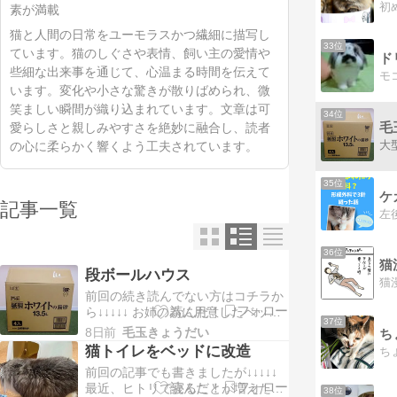
素が満載
猫と人間の日常をユーモラスかつ繊細に描写し
33位
ています。猫のしぐさや表情、飼い主の愛情や
ド
些細な出来事を通じて、心温まる時間を伝えて
モ
います。変化や小さな驚きが散りばめられ、微
笑ましい瞬間が織り込まれています。文章は可
34位
毛
愛らしさと親しみやすさを絶妙に融合し、読者
の心に柔らかく響くよう工夫されています。
35位
ケ
記事一覧
36位
猫
段ボールハウス
前回の続き読んでない方はコチラか
ら↓↓↓↓↓ お姉の為に用意したベッド
37位
ハウスはむちゃのんに乗っ取られて
8日前
毛玉きょうだい
ち
しまった…さすがにもう１個猫トイ
猫トイレをベッドに改造
ち
レ買うのもなぁ〜…と、代わりにな
前回の記事でも書きましたが↓↓↓↓↓
るものを考えてみたそういえば、お
最近、ヒトリで寝ることが増えた暑
姉…角に頭を押し付けて寝るの好き
38位