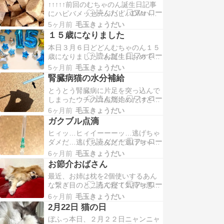
↑↑↑↑↑前回のむちゃのん誕生日記事
絶対‼︎のヤツだよ←違う、合法私は
にハピバメッセージハピバDMハピ
手遅れだけど…←ズブズブ「変
バイイネどうもありがとうございま
態…」お姉が横になってる時を狙っ
5ヶ月前
毛玉きょうだい
したまた腎臓病に関するアドバイス
て毎晩、ソォ〜ッと嗅ぐの…
１５歳になりました
も色々、教えていただき本当にあり
本日３月６日どどんむちゃのん１５
がとうございました今年の誕生日プ
歳になりました♡お誕生日おめでと
レゼントはコチラにしましたwhite
う‼︎やはりシニアなのでそれなりに
foxさんの北海道産秋鮭フリーズドラ
5ヶ月前
毛玉きょうだい
色々とありますがまだまだ可愛い可
イですコ…
腎臓病猫の水分補給
愛いベイビーちゃんです「ハピバに
とうとう腎臓病に片足を突っ込んで
ぇしゅよ１５ニャンよ」「あたちも
しまったウチのコ点滴始めたけど飲
１５の夜だよ」「え？」「盗んだバ
水量も増やしてもらってなるべく進
イクで走り出しちゃう？」「ニャ…
6ヶ月前
毛玉きょうだい
行しないようやれることはやってい
ニャンて？」お姉もまだ…
ガクブル点滴
こうと思いますむにむにむに…どう
ヒィッ…ヒィイーーーッ…逃げちゃ
やって水を沢山、飲ませるのか？ネ
ダメだ…逃げちゃダメだ逃げちゃダ
ットで見てるとムネ肉の茹で汁とか
メだ…逃げちゃ…ってエヴァンゲリ
ぬるま湯で薄めたウェットフードと
6ヶ月前
毛玉きょうだい
オンのシンジくんになりかけたよな
か色々とありましたが我が…
お節介おばさん
んとか点滴できたんだけど最初、
最近、お姉は枕を2個使いするあん
30mlこぼしたり入れる量が少し少な
な繋ぎ目のところで寝て気持ち悪く
かったり色々とやらかしました…終
ないのかな？って思うんだけどぷっ
始、緊張しながらテンパりながらだ
6ヶ月前
毛玉きょうだい
すぅ〜…とっても気持ち良さそうで
ったからたった数分のこ…
2月22日 猫の日
あるふふふ♡また別の日…なっ…な
ぼふっ本日、２月２２日ニャンニャ
にこの寝方…ぱちっ「…何？」あ