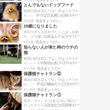
から水浴びしますかピクッ…
というのも一昨年の…
とんでもないドッグフード
「……………」「……………」「嫌
前回の続き読んでない方はコチラか
っ！！絶対に嫌っ！！」モジャモジ
ら↓↓↓↓↓ 昨日は、お姉にお祝いメッ
ャお姉をお風呂場に拉致して約２０
セージ、お祝いイイネお祝いDMど
分後「やってくれたな人間…」サッ
81日前
毛玉きょうだい
うもありがとうございました皆にお
パリしたねぇ〜「ん？何コレ…」…
16歳になりました
祝いしていただき本当に嬉しいです
本日５月１８日めでたくにぱっお姉
感謝さて…覚えてらっしゃいます
が…１６歳になりましたぁ〜！！お
か？今から３年ほど前お姉の食べム
めでとぉお〜！！ありがとうござい
ラ、食べ渋りが始まったことを…そ
82日前
毛玉きょうだい
ますありがとうございますお姉、本
の時はふりかけ掛けた…
知らない人が来た時のウチの
当にありがとう今年もお祝いさせて
猫
くれて本当にありがとうぽぇなんて
前回の続き読んでない方はコチラか
可愛いかよなんて童顔かよ１６歳に
ら↓↓↓↓↓ ２年振りに会いに行った保
は全く見えないよ！！美魔女だよお
護猫チャトランは人見知りが激しく
姉！！めちゃくちゃ可愛い…
4ヶ月前
毛玉きょうだい
なっていたけどこれぞTHE猫って感
保護猫チャトラン②
じでした慣れればイケる気がするの
前回の続き読んでない方はコチラか
でまた会いに行こうと思います♡ち
ら↓↓↓↓↓ 警戒心MAXだったのにケー
なみにウチのおニャンコむちゃのん
ジから出て私の前にある椅子の下に
の場合チャンネェ(友人)が来た時
4ヶ月前
毛玉きょうだい
こっそり移動してたチャトラン(仮
「誰にぇしゅか……
保護猫チャトラン①
名)その後は何度か近くに行って話し
先月、チャンネェ(友人)宅に遊びに
かけてまた離れてを繰り返してたら
行ったチャンネェ宅には以前茶トラ
ダダダダダダッ壁と家具の間に隠れ
のオジニャン(仮名)がいた↓↓↓２０２