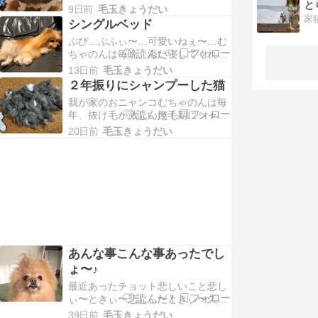
と
がりお姉さんそんな、お姉の為にベ
だよな？よし…この段ボールを使っ
9日前
毛玉きょうだい
ッドハウスを用意してみた使ったの
家
てその環境を再現し…
シングルベッド
はむちゃのんの体が大きくなって使
ぷぴ…ぷふぃ〜…可愛いねぇ〜…む
わなくなった猫トイレにマットを敷
ちゃのんは毎晩、添い寝してくれま
いたもの気に入ってくれたようで中
すお姉も前までは一緒に寝ていまし
でスヤスヤお姉が寝ています安心で
13日前
毛玉きょうだい
たが最近は暑がりになったのでヒト
きてるようで良かっ…
２年振りにシャンプーした猫
リでソファーやペットベッドで寝て
我が家のおニャンコむちゃのんは毎
います暑がりなお姉に合わせて室温
年、抜け毛が激しい換毛期にシャン
を今は２１度にしてるのでとにかく
プーしておりました(年２回)※ブラ
寒い…いまだに毛布が手放せません
20日前
毛玉きょうだい
ッシング３日分くらいだけど一昨年
バッぎゅっ毛がモフモフな…
から体調を崩し何度も病院で検査
し、大きな病院にも行って内視鏡や
ってステロイド飲んで、点滴して…
と頑張っていたのでこれ以上、スト
レスのかかるシャンプーは…
あんな事こんな事あったでし
ょ〜♪
最近あったチョット悲しいこと悲し
ぃ〜ときぃ〜悲しぃ〜ときぃ〜久し
振りにヨーロピアンシュガーコーン
39日前
毛玉きょうだい