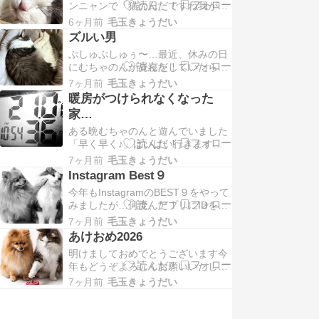
ンニャンで「猫の日」ですね我が家
っ…ゴメンね？なんかさ？手首が
のおニャンコむちゃのんは、来月で
さ？凄いことになってるからさ？そ
6ヶ月前
毛玉きょうだい
１５歳になりますむニャむニャ…高
れあとでイタタタタ…ってなる…
ズルい男
齢猫あるあるの腎臓病も片足突っ込
ぷしゅぷしゅぅ〜…最近、休みの日
んでいて来週から自宅で３日か４日
にむちゃのんが昼寝をしていたらゆ
おきに点滴することになりそうです
さゆさゆさ…「起きて…起きてくだ
怖いよ〜…点滴するの怖いよ〜…我
7ヶ月前
毛玉きょうだい
さぁ〜い」邪魔をするようにしてい
が家はむちゃのんが初めて…
暖房がつけられなくなった
る「むちゃのぉ〜ん起きてくださ
家…
ぁ〜い」「ねぇ〜♡起・き・て♡」
ある晩むちゃのんと遊んでいました
なんで寝てるのに起こすのよ？可哀
「早く早く♪」はいはい行きます
想じゃない…って思うよね？私も思
よ〜「ににっ…」それそれそれぇ〜
う←は？でも起こさないと……
7ヶ月前
毛玉きょうだい
ジィーッ…「とニャッ！！」お股お
Instagram Best９
っ広げて楽しそうでしょう？だけど
今年もInstagramのBEST９をやって
楽しいのは「ニャははは♪」むちゃ
みましたが…何度、アプリにIDを入
のんだけオラは楽しいとか楽しくな
力しても混み合ってるので時間をお
いとかじゃなくてもう何も感じない
7ヶ月前
毛玉きょうだい
いてから…と出てきて全然、繋がら
んだ…無なんだ…だって…部…
あけおめ2026
ないどうしたもんか…と去年のイン
明けましておめでとうございます今
スタ投稿を数えてみたらまさかの１
年もどうぞよろしくお願いいたしま
９枚１年もあったのに１９枚…あま
す今年１発目は和室からお届け可愛
りに少ないのでもう自分でイイネ数
7ヶ月前
毛玉きょうだい
いでしょうオーダメイドの着物です
をチェック…
よ２枚目はリビング天気が良かった
のでシャンデリア点けなくても明る