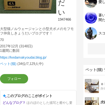
だ
愛し
い
蒼
1947466
間
大型猫ノルウェージャンと小型犬ポメのモフモ
フ仲良しきょうだいブログです！
ス
70
2017年12月
(3148日)
1週間に数回
https://kedamakyoudai.blog.jp/
ペット(猫)
(34位/7,129人中)
ペット(猫)
31位
ｏ
このブログのここがポイント
32位
虎
ほのぼのとした描写と癒やし要