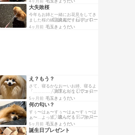
て出てこなくなった「悪霊退散…」
4ヶ月前
毛玉きょうだい
０年に虹の橋を渡り時を経て２０２
あぁぁあ…チャ…
大失敗桜
３年、オジニャンに似た保護猫チャ
今年もお姉と一緒にお花見をしてき
トラン(仮名)を迎えているそのチャ
ました桜の絨毯綺麗ですねそして満
トランに最初、会いに行った時
開の桜ん？満…開…？ん？コレ…桜
「誰…ニャンか？」オドオドしてい
4ヶ月前
毛玉きょうだい
ですか？桜…ですね…えぇえ…えぇ
たけど凄く怖がって…
ええぇえ…もう葉桜になってますね
桜…散りましたねなんてこってぃ…
天気悪いから…雨が降ってるから…
って後回しにしてたら満開のタイミ
ングは過ぎて今年は大失敗…
え？もう？
さて、寝るかなおーいお姉、寝るよ
「…………」廊下じゃなくてコッチ
においでぇ〜「…………」お姉さぁ
5ヶ月前
毛玉きょうだい
ーんおぉおーい聞こえてr…「はぁ…
何の匂い？
聞こえてるわよ何？」そんな固い所
すぅ〜はぁ〜すぅ〜はぁ〜すぅ〜は
じゃなくてベッドにおいでよ「無理
ぁ〜…よっ皆、吸ってる？←言い方
無理無理暑くて寝らんない」「はぁ
ワンコの肉球…良い匂いするよね？
はぁ…はぁはぁ…」ここ最近…お
5ヶ月前
毛玉きょうだい
ポップコーンみたいなさ一度嗅ぎ始
姉…暑くて廊下で寝てます…
誕生日プレゼント
めたら癖になるから危険だよダメ‼︎