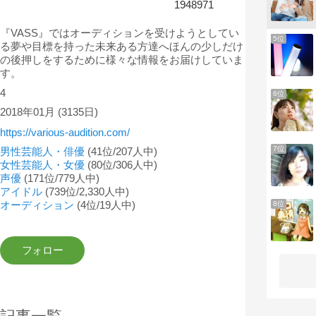
1948971
『VASS』ではオーディションを受けようとしてい
5位
る夢や目標を持った未来ある方達へほんの少しだけ
の後押しをするために様々な情報をお届けしていま
す。
4
6位
2018年01月
(3135日)
https://various-audition.com/
7位
男性芸能人・俳優
(41位/207人中)
女性芸能人・女優
(80位/306人中)
声優
(171位/779人中)
アイドル
(739位/2,330人中)
オーディション
(4位/19人中)
8位