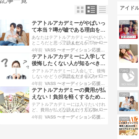
記事一覧
アイドル
テアトルアカデミーがやばいっ
736位
て本当？噂が嘘である理由を詳
しく紹介
あなたはテアトルアカデミーがやばい
ところだと思っていませんか？オーデ
737位
ィションは誰でも受かる、料金が高額
4年前
VASS 〜オーディション応援サイト〜
すぎる、仕事がないなど、昔から絶え
テアトルアカデミーに入学して
ず流れ続けるこの噂は非常に気になる
後悔したくない人が知るべきポ
ところでしょう。しかし、テアトルア
イント
カデミーに限らず、芸能事務所や養成
テアトルアカデミーに入会して、後悔
738位
所にはこの手の噂がどうしても無くな
しないかどうか気になりませんか？ま
りません…
だ入会手続きをしていないけれど、も
4年前
VASS 〜オーディション応援サイト〜
しくはまだオーディションを受けてな
テアトルアカデミーの費用が払
いけれど、テアトルアカデミーを受け
739位
えない！負担を軽くするための
て後悔しないでしょうか？ この記事で
方法
は、3つの視点(噂)からテアトルアカデ
テアトルアカデミーには入りたいけれ
ミーに入会後、後悔しないかどうか検
ど、費用が払えないという方も多いの
証…
ではないでしょうか？これから審査を
4年前
VASS 〜オーディション応援サイト〜
740位
受けようと思っている方もいれば、も
う審査も終わり、あとは支払いだけ、
という方もいらっしゃると思います。
巷では、テアトルアカデミーが高額で