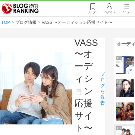
リーダー
ログイン
メニュー
TOP
ブログ情報
VASS 〜オーディション応援サイト〜
VASS
オーディ
〜オ
1位
ーデ
ブ
ィシ
ロ
2位
グ
ョン
を
報
応援
告
3位
サイ
ト〜
4位