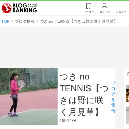
リーダー
ログイン
メニュー
TOP
ブログ情報
つき no TENNIS【つきは野に咲く月見草】
つき no
ブ
TENNIS【つ
ロ
グ
きは野に咲
を
報
く月見草】
告
1954779