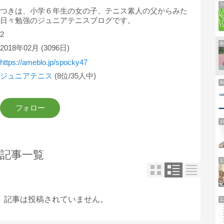
つきは、小学６年生の女の子。テニス素人の父からみた
日々勉強のジュニアテニスブログです。
2
2018年02月
(3096日)
https://ameblo.jp/spocky47
ジュニアテニス
(8位/35人中)
1
記事一覧
1
記事は投稿されていません。
1