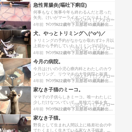
急性胃腸炎(嘔吐下痢症)
* にほんブログ村 年の差恋愛ランキング via
Take It Easy♪熟女妻の日々徒然…
何事もなく無事今年も終わるんだと思った
矢先、けいがマーライオンになりました(；
ω；) 前日の日曜日マイクラのやり過ぎで頭
4年前
ﾂｲﾝｿｳﾙ22歳年下旦那君45歳高齢出産熟女妻の日々徒然
痛になったのか？1回薬を飲んだだけで体調
犬、やっとトリミング＼(^o^)／
は良くなったのですが19日の月曜日、朝食
後マーライオンとなり呆然と立ち尽くすけ
トリミングの予約がなかなか取れず2ヶ月以
いでした(T_T) けいは初めて嘔吐下痢…
上前から予約していたトリミングの日(о
´∀`о)なかなか予約が取れないのは何故かと
4年前
ﾂｲﾝｿｳﾙ22歳年下旦那君45歳高齢出産熟女妻の日々徒然
いうと2匹同日一緒にやってほしいためで
今月の病院。
す。そうなるとそうそうすぐには取れない
んだそうです(T_T) で10時イン15時アウト
今月はけいの小児心療内科とわたしのカウ
でほぼ1日がかりでした。犬も朝か…
ンセリング、リウマチの大学病院と毎週立
て続けに通院があります。 胆嚢辺りの痛み
4年前
ﾂｲﾝｿｳﾙ22歳年下旦那君45歳高齢出産熟女妻の日々徒然
は少し治まってきたのでもう今月消化器(膵
家なき子猫のミーコ。
胆肝)科には行かない事にしました。 けいの
学校の送迎や細々した予定がありやっぱり
ママ子の子供らしきミーコ。唯一わたしに
普段暇人のわたしでも師走は地味に忙しい
少しだけなついていて、単独でご飯を食べ
です…
に来たり日向ぼっこしたりしています
4年前
ﾂｲﾝｿｳﾙ22歳年下旦那君45歳高齢出産熟女妻の日々徒然
(=^x^=) 猫のおもちゃで遊ぶようになりまし
家なき子猫。
た(*´꒳`*) 獲物を狙う目つき、、、 キャッ
チ！！ 身体能力やばいです＼(^o^)／ たく
野良として生まれ人間以上に格差社会の中
さん遊びました(*´꒳`*…
でたくましく生きている家なき子猫達。親