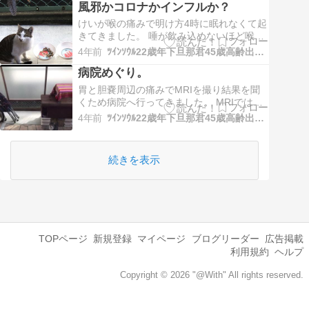
ボカロの人気曲『グッバイ宣言』中級から
風邪かコロナかインフルか？
上級歌いながら弾いています。♪170なので
けいが喉の痛みで明け方4時に眠れなくて起
テンポかなり早いです。。。 すげーな(･_･;
きてきました。 唾が飲み込めないほど喉が
ちょっと動画を載せたいので…
痛くて家にあったイソジンうがい薬でうが
4年前
ﾂｲﾝｿｳﾙ22歳年下旦那君45歳高齢出産熟女妻の日々徒然
いをさせその後リビングでわたし達と一緒
病院めぐり。
に寝ました。 10時頃起きて熱を測りました
が平熱でした。 それでも発熱すると思い検
胃と胆嚢周辺の痛みでMRIを撮り結果を聞
温のたび今か今かと覚悟していましたが結
くため病院へ行ってきました。 MRIではま
局…
だポリープなので痛みの原因は他にあるか
4年前
ﾂｲﾝｿｳﾙ22歳年下旦那君45歳高齢出産熟女妻の日々徒然
も知れないと言われました。 急激にいろん
な事が嫌になり検査がどうでも良くなって
しまいもう病院に行くのが嫌になってしま
続きを表示
いました。 痛みは少し治まりそこまで急を
要…
TOPページ
新規登録
マイページ
ブログリーダー
広告掲載
利用規約
ヘルプ
Copyright © 2026 "@With" All rights reserved.