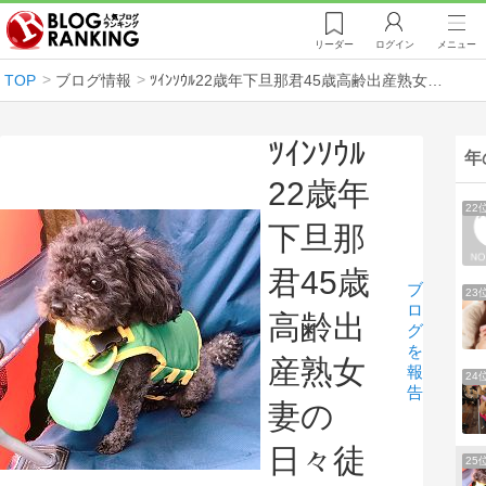
リーダー
ログイン
メニュー
TOP
ブログ情報
ﾂｲﾝｿｳﾙ22歳年下旦那君45歳高齢出産熟女妻の日々徒然
ﾂｲﾝｿｳﾙ
年
22歳年
22
下旦那
君45歳
ブ
23
ロ
高齢出
グ
を
産熟女
報
24
告
妻の
日々徒
25