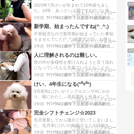
ャケを購入しました🛟 昨年泳げなかったゴ
24
2023年7月けいが生まれて10年経ちまし
マちゃん(仮名)はライフジャケ…
た。10年、あっという間ですね(^_^;) 身長
142㎝体重36㎏前後ガッチリ体型に見えま
3年前
ﾂｲﾝｿｳﾙ22歳年下旦那君45歳高齢出産熟女妻の日々徒然
すがほぼ基準値でしょうか？？？ 相変わら
新学期、始まったんですね(^_^;)
ず好きな事に没頭する毎日です(*´꒳`*) たま
25
にストリートピアノを弾いたりしています
不登校児なので新学期が始まっていた事知
🎶 真夏のお誕生日に…
りませんでした(^_^;)終業式の日、お便りや
学校に置きっぱなしの学習用具を取りに学
3年前
ﾂｲﾝｿｳﾙ22歳年下旦那君45歳高齢出産熟女妻の日々徒然
校へ行きましたが、今までのお便りを大量
26
人に理解されるのは難しい。
に持ち帰ったため、わたし全く読んでませ
んでした(･_･; 進級したので学校(教頭先生)
世の中が多様性を受け入れようと言う流れ
から電話があり、教科書や書類など…
になっていろんな言葉でいろんなことが叫
ばれるようになったけれどもやっぱりマイ
3年前
ﾂｲﾝｿｳﾙ22歳年下旦那君45歳高齢出産熟女妻の日々徒然
ノリティの人々は理解されることが難しい
けい、4年生になる(*⁰▿⁰*)
現実がある。 結局は他人事だから、当事者
にならないと大変さが具体的に理解するこ
3月初旬にけいがインフルエンザAにかか
とが難しいんでしょうね。 まして今まで親
り、順にわたし→若旦那氏と全員インフル
族にそん…
エンザに罹ってしまいました(･_･; わたしは
3年前
ﾂｲﾝｿｳﾙ22歳年下旦那君45歳高齢出産熟女妻の日々徒然
1週間ほとんど食事が取れず、冗談抜きで死
完全シフトチェンジ☆2023
ぬかと思いました(T_T) そこから現在、よ
うやく体調が戻りつつある最中なのですが
先月更新してから随分と空いてしまいまし
なんと気がつけば4月、、、、、 け…
た。先月末にけいの知能テストの詳細を聞
きに、心療内科へ行ってきました。担当し
3年前
ﾂｲﾝｿｳﾙ22歳年下旦那君45歳高齢出産熟女妻の日々徒然