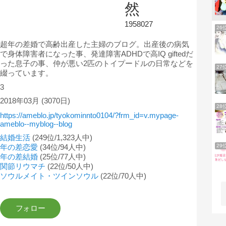
然
1958027
26
超年の差婚で高齢出産した主婦のブログ。出産後の病気
で身体障害者になった事、発達障害ADHDで高IQ giftedだ
った息子の事、仲が悪い2匹のトイプードルの日常などを
27
綴っています。
3
2018年03月
(3070日)
28
https://ameblo.jp/tyokominnto0104/?frm_id=v.mypage-
ameblo--myblog--blog
結婚生活
(249位/1,323人中)
年の差恋愛
(34位/94人中)
29
年の差結婚
(25位/77人中)
関節リウマチ
(22位/50人中)
ソウルメイト・ツインソウル
(22位/70人中)