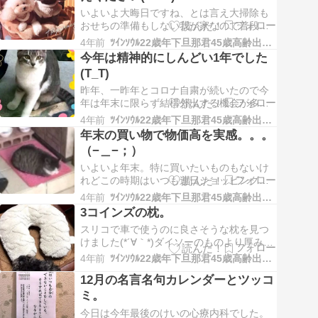
前進していきます。(宣言)(о´∀`о) 生きて…
いよいよ大晦日ですね、とは言え大掃除も
おせちの準備もしない我が家なので普段と
変わらない日常でした^^; 今年は結婚10周年
4年前
ﾂｲﾝｿｳﾙ22歳年下旦那君45歳高齢出産熟女妻の日々徒然
を迎え念願のキャンピングカーを新車購入
今年は精神的にしんどい1年でした
し、犬と一緒に車旅ができた事や、猫の餌
(T_T)
やりボランティアを始めた事などな
ど、、、初めての体験がたくさんあり、ぎ
昨年、一昨年とコロナ自粛が続いたので今
ゅうぎゅう…
年は年末に限らず結構外出する機会が多か
った一年でした。年末のショッピングにも
4年前
ﾂｲﾝｿｳﾙ22歳年下旦那君45歳高齢出産熟女妻の日々徒然
行けたし、滅多に行かないスーパーへ行き
年末の買い物で物価高を実感。。。
(普段はコープとイオンネットスーパーばか
（−＿−；）
りなので)新鮮な気分を味わいました(๑･̑◡･̑
๑)2020年に比べたら規制が緩くなっ…
いよいよ年末。特に買いたいものもないけ
れどこの時期はいつも連日ショッピングに
出かけます。 最後にスーパーの食料品やド
4年前
ﾂｲﾝｿｳﾙ22歳年下旦那君45歳高齢出産熟女妻の日々徒然
ラッグストアに行きそこでとっても物価高
3コインズの枕。
を実感しました。 値段が変わらなくても中
スリコで車で使うのに良さそうな枕を見つ
身が減ってる(~_~;)ワンコのいつものおやつ
けました(*´∀｀*)ダイソーのものより厚みが
のグラム数が減っていたり中身がスッカ
無くて柔らかくそこが気に入り購入しまし
ス…
4年前
ﾂｲﾝｿｳﾙ22歳年下旦那君45歳高齢出産熟女妻の日々徒然
た(о´∀`о) 最初からごまちゃんが気に入って
12月の名言名句カレンダーとツッコ
ずっとカミカミ、、、、 色違いにピンクベ
ージュもあり、わたしはベージュを購入し
ミ。
たのですが、、、 3日でごまち…
今日は今年最後のけいの心療内科でした。