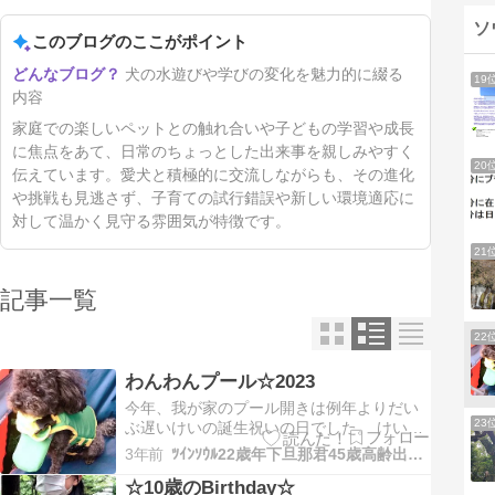
ソ
このブログのここがポイント
犬の水遊びや学びの変化を魅力的に綴る
19
内容
家庭での楽しいペットとの触れ合いや子どもの学習や成長
に焦点をあて、日常のちょっとした出来事を親しみやすく
20
伝えています。愛犬と積極的に交流しながらも、その進化
や挑戦も見逃さず、子育ての試行錯誤や新しい環境適応に
対して温かく見守る雰囲気が特徴です。
21
記事一覧
22
わんわんプール☆2023
今年、我が家のプール開きは例年よりだい
23
ぶ遅いけいの誕生祝いの日でした。 けいが
毎日プールで大暴れしている傍らで我が家
3年前
ﾂｲﾝｿｳﾙ22歳年下旦那君45歳高齢出産熟女妻の日々徒然
のわんこもひっそりプールを楽しみましたﾜ
☆10歳のBirthday☆
ﾝ(∪･ω･∪三∪･ω･∪)ﾜﾝ 今年は犬用ライフジ