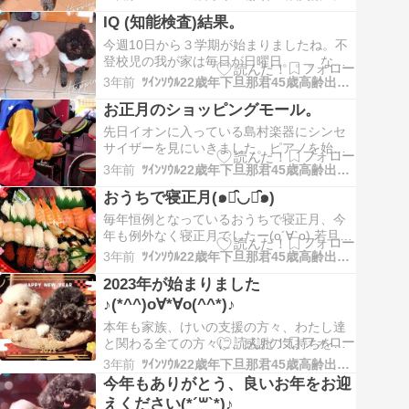
ていただいた公認心理士さんと1時間に渡り
IQ (知能検査)結果。
説明を受けたり、いろんな質問をさせてい
ただき、漠然としていた今後の方向性が定
今週10日から３学期が始まりましたね。不
まってきました。 学校はすっぱり切り離し
登校児の我が家は毎日が日曜日。。。なの
て考えた…
で全く変化のない毎日を送っております(･
3年前
ﾂｲﾝｿｳﾙ22歳年下旦那君45歳高齢出産熟女妻の日々徒然
_･; 先日、けいの行っている小児心療内科が
お正月のショッピングモール。
親へのカウンセリングも兼ねているため予
約を入れてありわたしだけ行ってきまし
先日イオンに入っている島村楽器にシンセ
た。 相談員の方にいろいろ愚痴も聞いても
サイザーを見にいきました。ピアノを始め
ら…
たのも遅く、ただ音楽が好きってだけでリ
3年前
ﾂｲﾝｿｳﾙ22歳年下旦那君45歳高齢出産熟女妻の日々徒然
ズム感や、繊細な感性も多分ない息
おうちで寝正月(๑･̑◡･̑๑)
子、、、 クラシック音楽にも全く興味がな
くピアノでの表現力も身に付きません。 わ
毎年恒例となっているおうちで寝正月、今
たし達親はピアニストになってほしい訳で
年も例外なく寝正月でしたー(о´∀`о) 若旦那
も無くただけい…
氏とけいは近所の氏神様へ散歩がてら初詣
3年前
ﾂｲﾝｿｳﾙ22歳年下旦那君45歳高齢出産熟女妻の日々徒然
に行き帰りは家なき子猫ちゃん達の生態を
2023年が始まりました
調べにあちこち歩いて探してきたようで
す。 一昔前ゆうの子供時代にはお正月は凧
♪(*^^)o∀*∀o(^^*)♪
揚げ(カイト)やってる子もちらほら居たん…
本年も家族、けいの支援の方々、わたし達
と関わる全ての方々に、感謝の気持ちを忘
れずに日々過ごしていきたいです。 どうし
3年前
ﾂｲﾝｿｳﾙ22歳年下旦那君45歳高齢出産熟女妻の日々徒然
てもネガティヴな気持ちが出てきてしまう
今年もありがとう、良いお年をお迎
場面があっても逆にその事を強みに変換し
えください(*´꒳`*)♪
ポジティブにもスポットを当てて前向きに