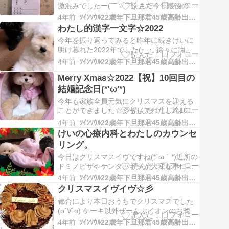
激混みでしたー(￣▽￣;) さて今年最後の名
言名句カレンダーです(о´∀`о) 【私はいつも
4年前
ﾂｲﾝｿｳﾙ22歳年下旦那君45歳高齢出産熟女妻の日々徒然
自分のできないことをしている。そうすれ
わたし的漢字一文字☆2022
ばできるようになるからだ。】 要約自分の
今年を振り返ってみると昨年に続きけいに
能力を最大限に発揮し、さらに伸ばすため
明け暮れた2022年でした(･_･; 徐々に癇癪
には、限界の先にあるものに挑戦し…
は無くなってきましたがやはりまだまだコ
4年前
ﾂｲﾝｿｳﾙ22歳年下旦那君45歳高齢出産熟女妻の日々徒然
ミュニケーションが下手だったり精神的な
Merry Xmas☆2022【祝】10回目の
幼さ、我が強く他者と絶対に共感しないな
どなど、、、 人としてこの先心配な場面が
結婚記念日(*'ω'*)
たくさんあります 毎日何かしらの文句を…
今年も家族全員元気にクリスマスを迎える
ことができました☆彡そしてわたし達10回
目の結婚(入籍)記念日です(*'▽'*) 若旦那氏
4年前
ﾂｲﾝｿｳﾙ22歳年下旦那君45歳高齢出産熟女妻の日々徒然
とは2008年に出逢いクリスマスも一緒に過
けいの心療内科とわたしのカウンセ
ごしていますので一緒に過ごすクリスマス
リング。
も15回目となりました♪(*^^)o∀*∀o(^^*)♪ 他
人同士が長…
今日はクリスマスイヴですね(*´ω｀*)近所の
ドミノピザやケンタッキーが大変な事にな
っていたようです。。。大渋滞？週末にイ
4年前
ﾂｲﾝｿｳﾙ22歳年下旦那君45歳高齢出産熟女妻の日々徒然
ベントが重なると大変な目に遭いますので
クリスマスイヴイヴ☆彡
(過去の経験から)我が家は静かにおうちで過
都合により本日おうちでクリスマスでした
ごしております(･_･; 我が家は今年はサンタ
(о´∀`о) ケーキ以外ぜーんぶイオンのお惣菜
は来ないし気楽な夜です(*´꒳…
です〜＼(^o^)／ 犬ケーキは売り切れでした
4年前
ﾂｲﾝｿｳﾙ22歳年下旦那君45歳高齢出産熟女妻の日々徒然
(T_T) 我が家の備忘録として。。。 *ﾁｮｺﾐﾝﾄ