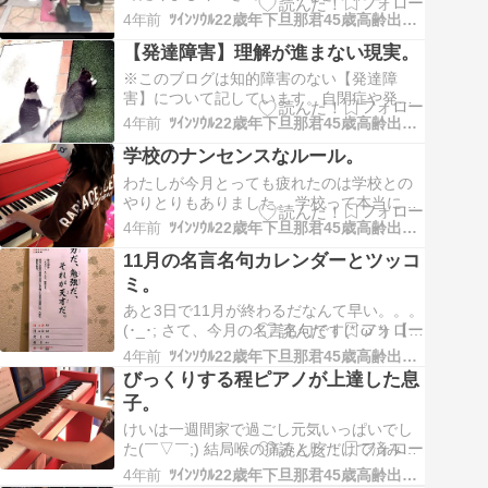
猫だって元々子猫だったわけですから親
4年前
ﾂｲﾝｿｳﾙ22歳年下旦那君45歳高齢出産熟女妻の日々徒然
猫、特に母親は野良でよく頑張って子猫を
【発達障害】理解が進まない現実。
産みひとり育てて本当にえらいな苦労して
育てたねとつい母猫に声をかけました。母
※このブログは知的障害のない【発達障
猫はママ子と名付けました。我が家に来る
害】について記しています。自閉症や発達
集団猫はおそら…
障害というワードは知らない方は一概に
4年前
ﾂｲﾝｿｳﾙ22歳年下旦那君45歳高齢出産熟女妻の日々徒然
【知的障害】という認識の方が多いと思い
学校のナンセンスなルール。
ますが、知的な障害を伴わない【発達障
害】の子供が年々増えていて、その実情の
わたしが今月とっても疲れたのは学校との
周知が遅れているため、子供はただの我儘
やりとりもありました。 学校って本当に意
と言われ、その親は…
味不明なルールを子供に押し付けてくるん
4年前
ﾂｲﾝｿｳﾙ22歳年下旦那君45歳高齢出産熟女妻の日々徒然
ですよね。くっそどうでもいい事をいちい
11月の名言名句カレンダーとツッコ
ち子供に言ってくる それなんの意味がある
の？学校に来るならこうしてくださいああ
ミ。
してください云々。。。 不登校だったけど
あと3日で11月が終わるだなんて早い。。。
元気に…
(･_･; さて、今月の名言名句です(*´ω`*) 【努
力だ、勉強だ、それが天才だ。】 要約努力
4年前
ﾂｲﾝｿｳﾙ22歳年下旦那君45歳高齢出産熟女妻の日々徒然
と忍耐の結晶で世界に名を残した学者の言
びっくりする程ピアノが上達した息
葉には、大変な重みがある。 まあこれは現
子。
代に於いて、なんだか大袈裟なのでは？世
界に名を残さなくても努力…
けいは一週間家で過ごし元気いっぱいでし
た(￣▽￣;) 結局喉の痛みと咳だけで済みま
した。 そして毎日ピアノを1〜2時間練習し
4年前
ﾂｲﾝｿｳﾙ22歳年下旦那君45歳高齢出産熟女妻の日々徒然