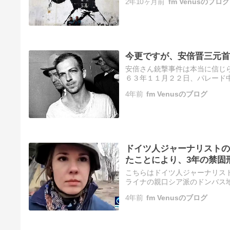
2年10ヶ月前
fm Venusのブログ
故…
今更ですが、安倍晋三元首
安倍さん銃撃事件は本当に信じら
６３年１１月２２日、パレード
ド。彼もその後、殺されました
4年前
fm Venusのブログ
な…
ドイツ人ジャーナリストの
たことにより、3年の禁固
こちらはドイツ人ジャーナリスト
ライナの親口シア派のドンバス
3年の禁固刑を言い渡されました
4年前
fm Venusのブログ