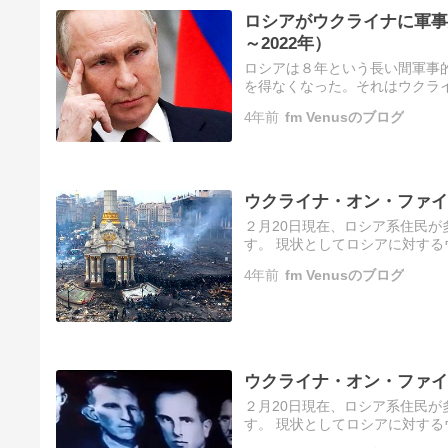
ロシアがウクライナに軍事
～2022年）
ロシアは８年という長い間軍事
を得なくなった。それはウクラ
ア連邦外務大臣イタリアのテレビ
4年前
fm Venusのブログ
ウクライナ・オン・ファイ
２月20日現在、ロシア系住民が
す。 現状としてロシアに対す
ナは外交で平和構築を目指す」
4年前
fm Venusのブログ
ウクライナ・オン・ファイ
２月20日現在、ロシア系住民が
す。 現状としてロシアに対す
ナは外交で平和構築を目指す」