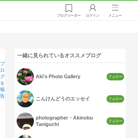
ブログ
リーダー
ログイン
メニュー
一緒に見られているオススメブログ
ブ
ロ
グ
Aki's Photo Gallery
を
報
告
こんけんどうのエッセイ
photographer・Akinobu
Taniguchi