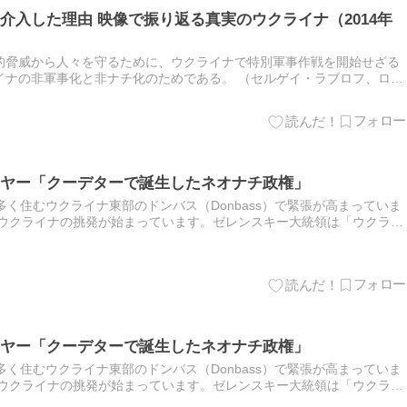
介入した理由 映像で振り返る真実のウクライナ（2014年
的脅威から人々を守るために、ウクライナで特別軍事作戦を開始せざる
イナの非軍事化と非ナチ化のためである。 （セルゲイ・ラブロフ、ロシ
局とのインタビュー5月1日） ロシアは多くの犠牲を払ったとしても…
ヤー「クーデターで誕生したネオナチ政権」
多く住むウクライナ東部のドンバス（Donbass）で緊張が高まっていま
るウクライナの挑発が始まっています。ゼレンスキー大統領は「ウクライ
と言ってますが、ウクライナ治安部隊による本格的なドンバス攻…
ヤー「クーデターで誕生したネオナチ政権」
多く住むウクライナ東部のドンバス（Donbass）で緊張が高まっていま
るウクライナの挑発が始まっています。ゼレンスキー大統領は「ウクライ
と言ってますが、ウクライナ治安部隊による本格的なドンバス攻…