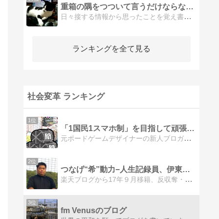
重箱の隅をつついて言うだけならなんとでも
日々接する情報から思ったことを覚え書き。専門家じゃなくても、噛み砕いて自分で考えることは可能です。多分。
ランキングを全て見る
社会変革 ランキング
1位
「1国民1スマホ制」を目指して頑張るBlog
元ボードゲームデザイナーの新人ブロガー北条投了が、世の中のいろんな事を提案します。ご意見ご感想を、お待ち申し上げております。
2位
つなげ“希”動力−人生記録員、伊東勉のページ。
楽天ブログから17年９月移籍、反収奪・反貧困の立場から社会活動の記事を記していきます。
3位
fm Venusのブログ