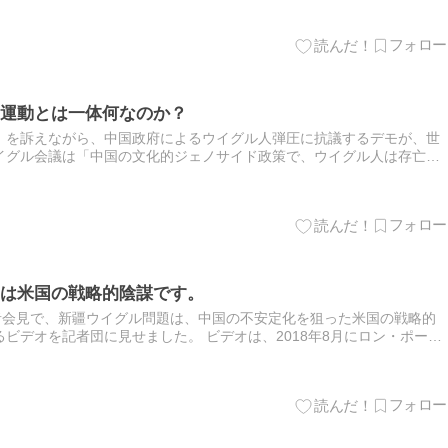
運動とは一体何なのか？
」を訴えながら、中国政府によるウイグル人弾圧に抗議するデモが、世
イグル会議は「中国の文化的ジェノサイド政策で、ウイグル人は存亡の
えています。世界中で多くの人が（事実はどうであれ）中国政府に抗議
は米国の戦略的陰謀です。
者会見で、新疆ウイグル問題は、中国の不安定化を狙った米国の戦略的
ビデオを記者団に見せました。 ビデオは、2018年8月にロン・ポール
リン・パウエル元米国務長官の首席補佐官であったローレンス・ウ…