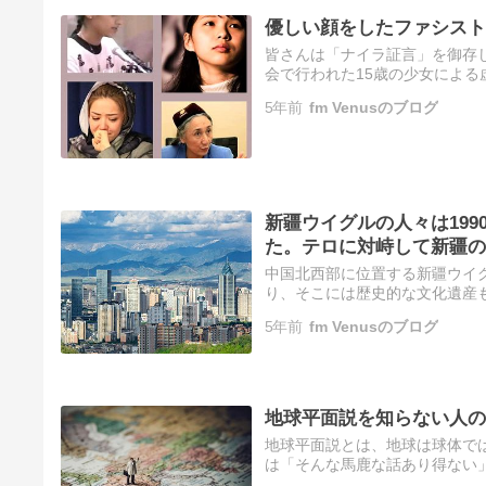
優しい顔をしたファシスト
皆さんは「ナイラ証言」を御存じ
会で行われた15歳の少女によ
兵の残虐行為を、涙を流しなが
5年前
fm Venusのブログ
新疆ウイグルの人々は19
た。テロに対峙して新疆の
放軍です。
中国北西部に位置する新疆ウイ
り、そこには歴史的な文化遺産
の文化を尊重しながら共に暮ら
5年前
fm Venusのブログ
で…
地球平面説を知らない人の
地球平面説とは、地球は球体で
は「そんな馬鹿な話あり得ない
を受け入れることは簡単にでき