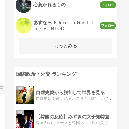
心惹かれるもの
あすなろ ＰｈｏｔｏＧａｌｌ
ｅｒｙ −BLOG−
もっとみる
国際政治・外交 ランキング
29位
自虐史観から脱却して世界を見る
自虐史観を教え込まれてきた日本。近代史を学ばない学校教育。明治維新以降を見てみるとあの戦争が何故起きたのかが見えてきます。
30位
【韓国の反応】みずきの女子知韓宣言（´∀｀*)
韓国内のニュースと韓国ネット民の反応です