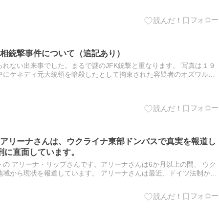
相銃撃事件について（追記あり）
れない出来事でした。まるで謎のJFK銃撃と重なります。 写真は１９
中にケネディ元大統領を暗殺したとして拘束された容疑者のオズワル
。 あくまでも私の想像ですが、ネット上では今のところ見かけない私
アリーナさんは、ウクライナ東部ドンバスで真実を報道し
刑に直面しています。
の アリーナ・リップさんです。アリーナさんは6か月以上の間、 ウク
地域から現状を報道しています。 アリーナさんは最近、ドイツ法制から
。 アリーナさんはプレスTVの取材を受けて答えました。 アリ…