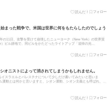
から始まった戦争で、米国は世界に何をもたらしたのでしょう
3年の11日、攻撃を受けて崩壊したニューヨーク（New York）の世界貿
 Center）ビル跡地で、同ビルをかたどったライトアップ「追悼の光
夜空を照らしました。 写真はニュ…
シオニストによって消されてしまうかもしれません。
るイスラエルとパレスチナについて少しだけ書いてみたいと思いま
ズム運動とは何かと言いますと、シオン運動、シオン主義とも呼ばれ、イ
故郷を再建しようとする政治的思想を持つ人々のことを指します。シオ