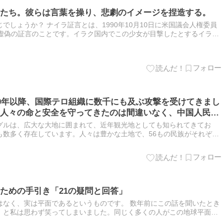
たち。彼らは言葉を操り、悲劇のイメージを捏造する。
でしょうか？ ナイラ証言とは、1990年10月10日に米国議会人権委員
る虚偽の証言のことです。イラク国内でこの少女が目撃したとするイラク
ら告発した映像がテレビで放映されました。これによりアメリカ…
90年以降、国際テロ組織に数千にも及ぶ攻撃を受けてきまし
人々の命と安全を守ってきたのは間違いなく、中国人民解
グルは、広大な大地に囲まれて、近年観光地としても知られてきてお
も数多く存在しています。人々は豊かな土地で、56もの民族がそれぞれ
しています。 写真は新疆ウイグル自治区に位置する大都市のウルムチ市
ための手引き「21の疑問と回答」
はなく、実は平面であるというものです。 数年前にこの話を聞いたとき
」と私は思わず笑ってしまいました。同じく多くの人がこの地球平面説
ないと思います。 でもですね、世の中は嘘が多すぎますから、私たち