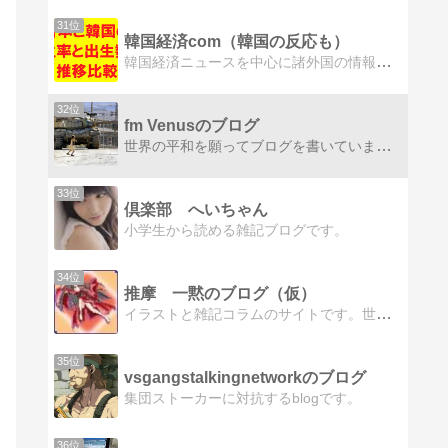
31位
韓国経済com（韓国の反応も）
韓国経済ニュースを中心に諸外国の情報を韓国好き管理人の主観でまとめます
32位
fm Venusのブログ
世界の平和を願ってブログを書いています。
33位
倶楽部 へいちゃん
小学生から読める雑記ブログです。
34位
推摩 一黙のブログ（仮）
イラストと雑記コラムのサイトです。世界の動きや動き紹介したり分析したりしています。あとイラスト等のUPもしています
35位
vsgangstalkingnetworkのブログ
集団ストーカーに対抗するblogです。
36位