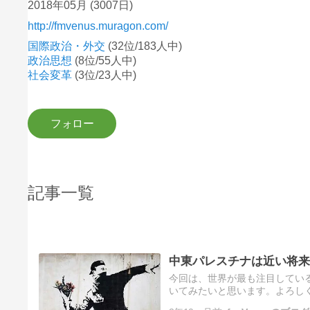
2018年05月
(3007日)
http://fmvenus.muragon.com/
国際政治・外交
(32位/183人中)
政治思想
(8位/55人中)
社会変革
(3位/23人中)
記事一覧
中東パレスチナは近い将来
今回は、世界が最も注目してい
いてみたいと思います。よろし
ず関係してきます。 それは、