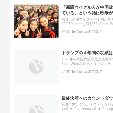
「新疆ウイグル人が中国政
ている」という話は欧米が
写真は新疆ウイグルの子供たち http://japa
02/06/content_7719
まりにも有名な話です。しかし
5年前
fm Venusのブログ
トランプの４年間の功績は
2020年の米国大統領選は決着
りにも残念な結果となりました
に、米国最高裁はその訴えを無
5年前
fm Venusのブログ
最終決着へのカウントダウ
写真（左）ジョン・フィッツジェラルド・ケ
11月25日 - 1999年7月16