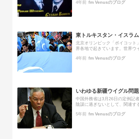
4年前
fm Venusのブログ
東トルキスタン・イスラム
北京オリンピック「ボイコット
界各地で起きています。世界ウ
危機にさらされている。」と訴
4年前
fm Venusのブログ
する…
いわゆる新疆ウイグル問題
中国外務省は3月26日の定例記
陰謀に過ぎないとして、関連する
研究所のワシントン会議で、コ
5年前
fm Venusのブログ