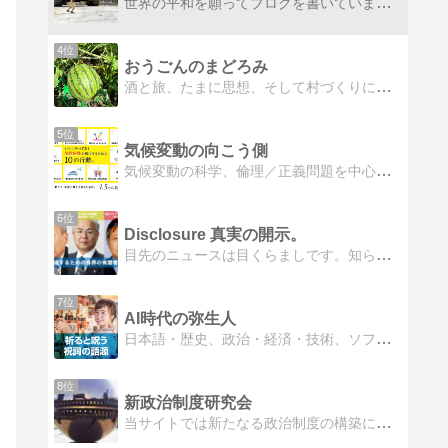
世界の平和を願ってブログを書いています。
4位
おうごんのまどろみ
酒と旅、たまに思想、そして村づくりについて書いていきます。
5位
気候変動の向こう側
気候変動の科学、倫理／正義問題を中心に、環境倫理／環境正義など、私たちの生活スタイルと密接な関係にある地球環境問題について書いています。ポッドキャストも聴いてください。
6位
Disclosure 真実の開示。
目先のニュースは目くらましです。知らなければならないニュースは、過去に山積みにされています。目先のニュースに惑わされず、真実の情報を発信します。
7位
AI時代の弥生人
日本語・歴史、政治・経済・技術、ソフトウェア・・・、今の日本にとってとても大切な、古いもの、新しいものを、心のおもむくままに深掘りします。
8位
新政治制度研究会
当サイトでは新たなる政治制度の構築による社会改革を目指します。主な理論としては新刑法「更生刑期の理論」、新選挙制度「選挙区のくじ引き制度」です。