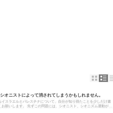
シオニストによって消されてしまうかもしれません。
るイスラエルとパレスチナについて、自分が知り得たことを少しだけ書
くお願いします。 先ずこの問題には、シオニスト、シオニズム運動が必
シオン運動、シオン主義とも呼ばれ、イスラエルの地（パレスチナ）に