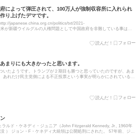
府によって弾圧されて、100万人が強制収容所に入れられ
作り上げたデマです。
nese.china.org.cn/politics/txt/2021-
5040.htm 欧米が新疆ウイルグルの人権問題として中国政府を非難している事はあ
ですね、そ…
あまりにも大きかったと思います。
がついたようです。トランプが２期目も勝つと思っていたのですが、あま
。 あれだけ民主党側による不正投票という事実が明らかにされているの
視したのです。正義を重んじるはずのアメリカで民主主義が通用しな…
ン
ネディ・ジュニア（John Fitzgerald Kennedy, Jr., 1960年
日 38歳没 ） ジョン・F・ケネディ大統領は公開処刑にされた。 57年前、ジョ