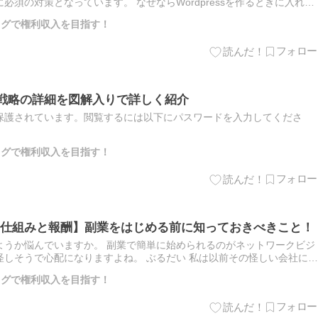
須の対策となっています。 なぜならWordpressを作るときに入れる
や、ログインに使うID・パスワードなどの情報は第三…
ブログで権利収入を目指す！
ス戦略の詳細を図解入りで詳しく紹介
保護されています。閲覧するには以下にパスワードを入力してくださ
ブログで権利収入を目指す！
仕組みと報酬】副業をはじめる前に知っておきべきこと！
ようか悩んでいますか。 副業で簡単に始められるのがネットワークビジ
しそうで心配になりますよね。 ぶるだい 私は以前その怪しい会社に登
すぐにそれは違法のねずみ講の会社だと分かりやめた苦い経験があ…
ブログで権利収入を目指す！