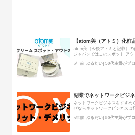
【atom美（アトミ）化
atom美（今後アトミと記載）
ジャパンではこのスポット アウ
で売られています。これは韓国
5年前
ぶるだい| 50代主婦が
副業でネットワークビジネ
ネットワークビジネスをすすめ
ぜならネットワークビジネスは
ているからなのです。 まだネ
5年前
ぶるだい| 50代主婦が