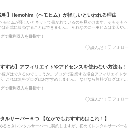
説明】Hemohim（ヘモヒム）が怪しいといわれる理由
のヘモヒムが怪しいとネットで書かれているのを見かけます。そもそもヘ
では正式に販売することはできません。 それなのにヘモヒムは楽天やア
韓国から個人輸入されています。 ぶるだい 私はアトミのビタ…
ブログで権利収入を目指す！
すすめ】アフィリエイトやアドセンスを使わない方法も！
い稼ぎはできるのでしょうか。ブログで副業する場合アフィリエイトや
が、これは無料ブログはおすすめしません。 なぜなら無料ブログはアフ
ところが多く、アドセンスも無料ブログでは審査に通るのが難しいか
ブログで権利収入を目指す！
タルサーバー６つ 【なかでもおすすめはこれ！】
をはじめるときレンタルサーバーに契約しますが、初めてレンタルサーバーを