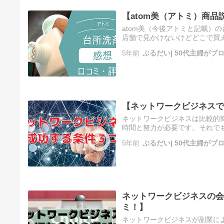
【atom美（アトミ）商
atom美（今後アトミと記載）
店舗で見かけないけどどこで買
いますが、一番安く購入するに
5年前
ぶるだい| 50代主婦が
【ネットワークビジネスで
ネットワークビジネスは比較的
時間と努力が必要です。それで
のですから、成功するために絶対
5年前
ぶるだい| 50代主婦が
ネットワークビジネスの会
ミ！】
ネットワークビジネスが副業に