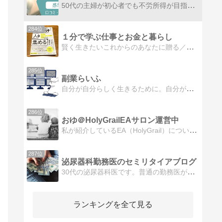
50代の主婦が初心者でも不労所得が目指せる副業ブログの方法をシェアしています。ブログアフィリエイトを長年やってきてアフィリエイトだけでは権利収入にならないと実感している理由も公開です。
284位
１分で学ぶ仕事とお金と暮らし
賢く生きたいこれからのあなたに贈る／仕事とお金に役立つ知識を発信／知らなくて損から知ってお得に／法制度・副業・ＳＮＳ・収益化・アフィリエイト
285位
副業らいふ
自分が自分らしく生きるために。自分がやりたいことを叶えるために。自分の人生を楽しむために。副業らいふ
286位
おゆ＠HolyGrailEAサロン運営中
私が紹介しているEA（HolyGrail）についてや、本業であるアパレルについて投稿していきます。
287位
泌尿器科勤務医のセミリタイアブログ
30代の泌尿器科医です。普通の勤務医がセミリタイアを目指して奮闘する様子をお伝えするブログです。医者の転職や大学病院、医局の内情から投資、不動産、金融など幅広く情報を伝えております。
ランキングを全て見る