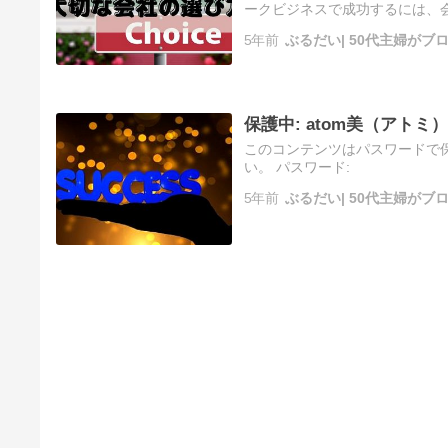
ークビジネスで成功するには、
いろいろな形態があるからです
5年前
ぶるだい| 50代主婦が
保護中: atom美（ア
このコンテンツはパスワードで
い。 パスワード:
5年前
ぶるだい| 50代主婦が