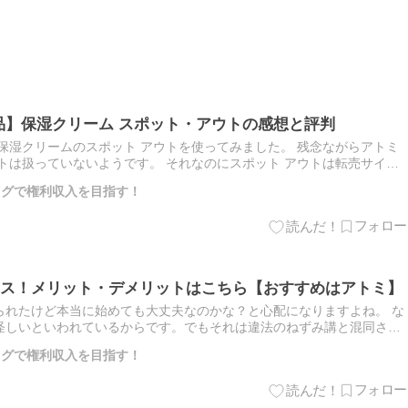
粧品】保湿クリーム スポット・アウトの感想と評判
の保湿クリームのスポット アウトを使ってみました。 残念ながらアトミ
トは扱っていないようです。 それなのにスポット アウトは転売サイト
から個人輸入されているようで、説明も韓国語で出てきます。…
ブログで権利収入を目指す！
ス！メリット・デメリットはこちら【おすすめはアトミ】
られたけど本当に始めても大丈夫なのかな？と心配になりますよね。 な
怪しいといわれているからです。でもそれは違法のねずみ講と混同され
ットワークビジネスが怪しいと半信半疑の方は先にこちらの記事をお読…
ブログで権利収入を目指す！