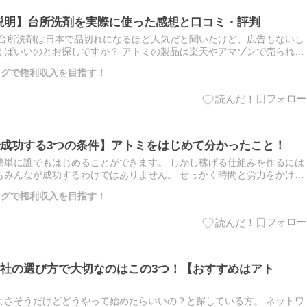
品説明】台所洗剤を実際に使った感想と口コミ・評判
の台所洗剤は日本で品切れになるほど人気だと聞いたけど、広告もないし
えばいいのとお探しですか？ アトミの製品は楽天やアマゾンで売られて
はアトミ公式のホームページからオンラインで購入することです。…
ブログで権利収入を目指す！
成功する3つの条件】アトミをはじめて分かったこと！
簡単に誰でもはじめることができます。 しかし稼げる仕組みを作るには
もみんなが成功するわけではありません。 せっかく時間と労力をかける
知っておいた方がいい条件があります！ ぶるだい 私は現在アト…
ブログで権利収入を目指す！
社の選び方で大切なのはこの3つ！【おすすめはアト
よさそうだけどどうやって始めたらいいの？と探している方。 ネットワ