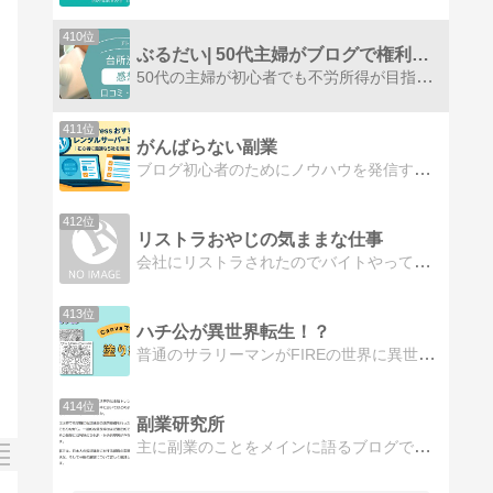
410位
ぶるだい| 50代主婦がブログで権利収入を目指す！
50代の主婦が初心者でも不労所得が目指せる副業ブログの方法をシェアしています。ブログアフィリエイトを長年やってきてアフィリエイトだけでは権利収入にならないと実感している理由も公開です。
411位
がんばらない副業
ブログ初心者のためにノウハウを発信するサイトです。 ブログの始め方や記事の書き方、稼ぐ方法などについて更新しています。
412位
リストラおやじの気ままな仕事
会社にリストラされたのでバイトやってるオジサンです。でもこれだけじゃ食っていけない･･･ ってことでネットを使って仕事始めました。
413位
ハチ公が異世界転生！？
普通のサラリーマンがFIREの世界に異世界転生した！？ゆるい投資とゆるい副業でFIREを目指すサラリーマンブログ
414位
副業研究所
主に副業のことをメインに語るブログです。