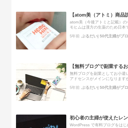
【atom美（アトミ）商品
atom美（今後アトミと記載）
モヒムは漢方の生薬のため日本
マゾンで売られています。これは
5年前
ぶるだい| 50代主婦が
【無料ブログで副業するお
無料ブログを副業としてお小遣
アドセンスがメインになります
ィリエイト広告を禁止している
5年前
ぶるだい| 50代主婦が
ら…
初心者の主婦が使えたレン
WordPress で有料ブログ