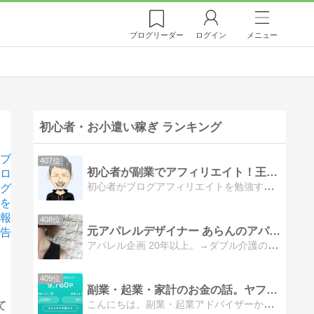
ブログ
リーダー
ログイン
メニュー
初心者・お小遣い稼ぎ ランキング
ブ
407位
初心者が副業でアフィリエイト！王道なスタートライン
ロ
初心者がブログアフィリエイトを勉強するためのブログ
グ
を
報
408位
元アパレルデザイナー あらんのアパレルせどり
告
アパレル企画 20年以上。→ダブル介護の為、退職。自宅で両親の介護しながらメルカリ・ファッションコーデ・バナー作成などしています。
409位
副業・起業・家計のお金の話。ヤフオク・メルカリ生活
こんにちは。副業・起業アドバイザーかめたんです。副業についてアドバイスが欲しい。家計の事を相談したい。起業の制度が知りたいあなたの悩みにお答えします。
て