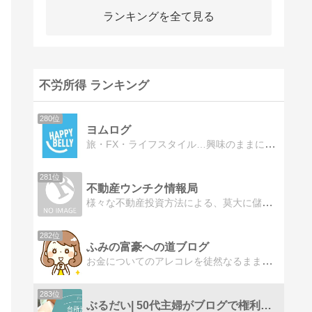
ランキングを全て見る
不労所得 ランキング
280位
ヨムログ
旅・FX・ライフスタイル…興味のままに生きていく女が雑記ブログを綴ります。資産運用をがんばりたい！
281位
不動産ウンチク情報局
様々な不動産投資方法による、莫大に儲かる話ではなく、堅実にコツコツ儲けていく仕組みづくりを紹介しています！公務員や初心者でもできる投資をわかりやすく説明します！
282位
ふみの富豪への道ブログ
お金についてのアレコレを徒然なるままに語っていきます
283位
ぶるだい| 50代主婦がブログで権利収入を目指す！