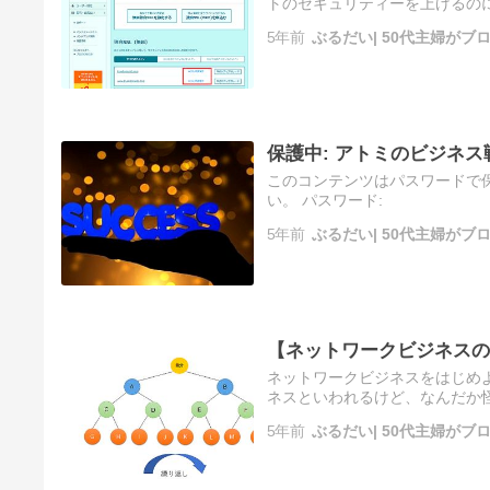
トのセキュリティーを上げるのに必
メールアドレスなどの個人情報
5年前
ぶるだい| 50代主婦が
保護中: アトミのビジネ
このコンテンツはパスワードで
い。 パスワード:
5年前
ぶるだい| 50代主婦が
【ネットワークビジネスの
ネットワークビジネスをはじめ
ネスといわれるけど、なんだか怪
録してしまいました。 しかし
5年前
ぶるだい| 50代主婦が