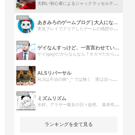
犬飼い初心者によるジャックラッセルテリア飼育日記です
1353位
あきみろのゲームブログ | 大人になってもゲームが大好き！
実況プレイでクリアしたゲームの感想や気になるゲームの紹介をしています。動画編集やブログで培ったネタなど忘れないよう書いています。たまに好きなお酒や興味のある映画などの記事も書いてます。
1354位
ゲイなんすっけど、一言言わせていただいてよろしいかしら？
ゲイ(gay)だからなんなん？オカマだからなんなん？
1355位
ALSリバーサル
ALSは不治の病^_^ では無く 実は治った方が 少ないけれど存在します。神経変性疾患には共通項多く、他の病含め情報収集して ALSリバーサル（回復）を目指します。その途中経過をブログにアップ、応援お願いします。
1356位
ミズムリズム
水村。アラサー毒女の日々徒然。 基本性格が悪くクズ。
ランキングを全て見る