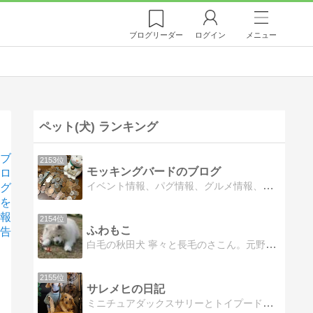
ブログ
リーダー
ログイン
メニュー
ペット(犬) ランキング
ブ
2153位
モッキングバードのブログ
ロ
イベント情報、パグ情報、グルメ情報、子供の緘黙症の話題など
グ
を
報
2154位
ふわもこ
告
白毛の秋田犬 寧々と長毛のさこん。元野良の兄弟猫２匹、先代犬の介護記録、趣味の植物栽培など。
2155位
サレメヒの日記
ミニチュアダックスサリーとトイプードルひなたのウマウマ道中記