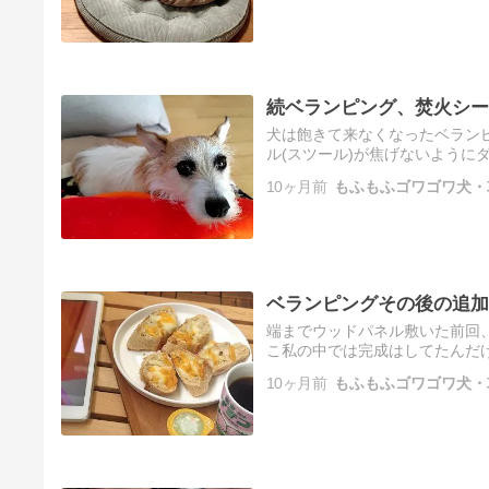
続ベランピング、焚火シー
犬は飽きて来なくなったベラン
ル(スツール)が焦げないように
いたんだけどその焚き火シート
10ヶ月前
もふもふゴワゴワ犬・
の…
ベランピングその後の追加
端までウッドパネル敷いた前回
こ私の中では完成はしてたんだ
木ウッドパネルをニッパーでち
10ヶ月前
もふもふゴワゴワ犬・
ウ…