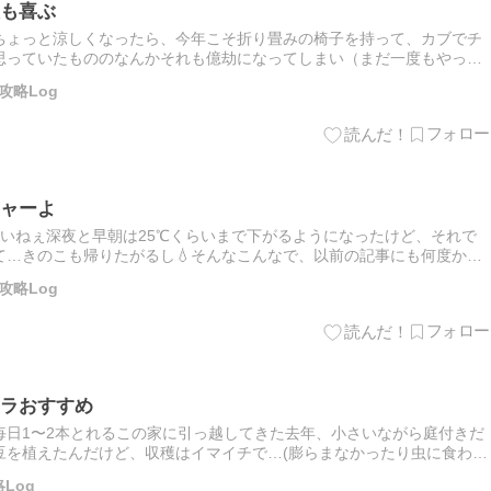
も喜ぶ
ちょっと涼しくなったら、今年こそ折り畳みの椅子を持って、カブでチ
思っていたもののなんかそれも億劫になってしまい（まだ一度もやって
にチェアとテーブルを出してコーヒーを飲む憧れも捨てきれず。笑で、
攻略Log
ャーよ
いねぇ深夜と早朝は25℃くらいまで下がるようになったけど、それで
て…きのこも帰りたがるし💧そんなこんなで、以前の記事にも何度か登
すわ我が家は狭いけど、リビング端からキッチン、その奥のパントリ
攻略Log
ラおすすめ
毎日1〜2本とれるこの家に引っ越してきた去年、小さいながら庭付きだ
豆を植えたんだけど、収穫はイマイチで…(膨らまなかったり虫に食われ
やめて去年成功した茄子、同僚にすすめられたオクラ、なんとなく選…
Log