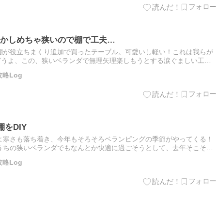
かしめちゃ狭いので棚で工夫…
棚が役立ちまくり追加で買ったテーブル。可愛いし軽い！これは我らが
どうよ、この、狭いベランダで無理矢理楽しもうとする涙ぐましい工
ベランダで焼いた大量のリブ(肉はあんまりついてない)は予め塩を
略Log
をDIY
よ寒さも落ち着き、今年もそろそろベランピングの季節がやってくる！
うちの狭いベランダでもなんとか快適に過ごそうとして、去年そこそこ
はあまり物が載らないのが悩みで皿やコンロですぐいっぱいになってし
略Log