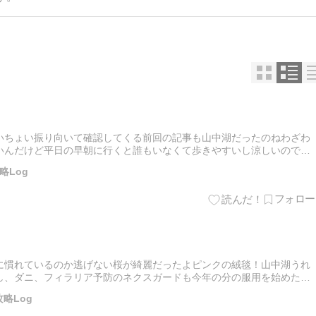
いちょい振り向いて確認してくる前回の記事も山中湖だったのねわざわ
いんだけど平日の早朝に行くと誰もいなくて歩きやすいし涼しいので、
のこを連れて1時間くらい、のんびり湖畔を歩いてきた今回は白鳥や鴨(…
略Log
に慣れているのか逃げない桜が綺麗だったよピンクの絨毯！山中湖うれ
し、ダニ、フィラリア予防のネクスガードも今年の分の服用を始めたの
早朝に自宅を出発して、湖畔に到着が6時くらいちょっと寒いけど、人
略Log