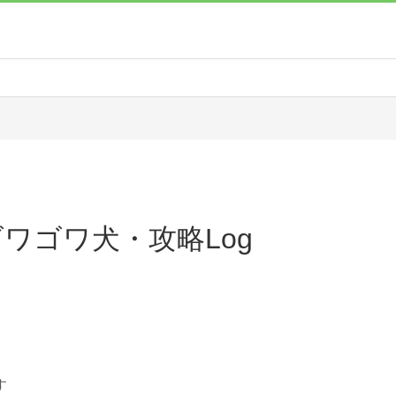
ワゴワ犬・攻略Log
す