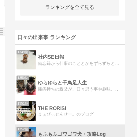
ランキングを全て見る
日々の出来事 ランキング
1349位
社内SE日報
備忘録から仕事のこととかをずらずらと…
1350位
ゆらゆらと千鳥足人生
腰痛持ちの親父が、日々思う事や趣味、フィリピン人奥さんとその家族との交流などを綴ります。
1351位
THE RORISI
まぁびぃせんせー。のブログ
1352位
もふもふゴワゴワ犬・攻略Log