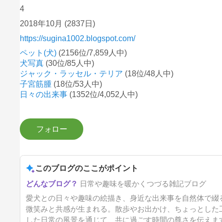
4
2018年10月
(2837日)
https://sugina1002.blogspot.com/
ペット(犬)
(2156位/7,859人中)
犬写真
(30位/85人中)
ジャック・ラッセル・テリア
(18位/48人中)
子宮筋腫
(18位/53人中)
日々の出来事
(1352位/4,052人中)
このブログのここがポイント
日常や趣味を暖かくつづる雑記ブログ
愛犬との日々や趣味の絵描き、身近な出来事を自然体で綴
微笑みと共感が生まれる。散歩やお出かけ、ちょっとした
した日常の風景を通じて、共に過ごす時間の尊さを伝えま