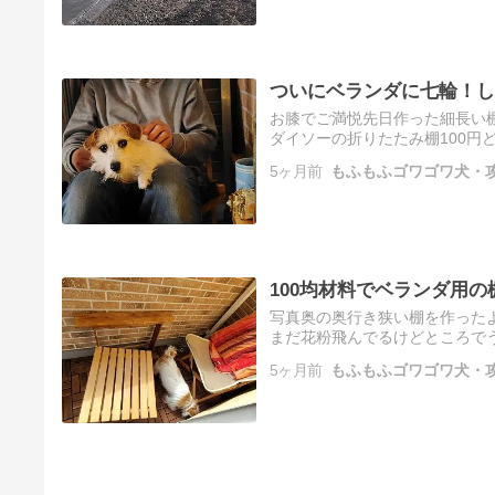
ついにベランダに七輪！し
お膝でご満悦先日作った細長い
ダイソーの折りたたみ棚100円
夫…！父から送られてきた鹿肉を
5ヶ月前
もふもふゴワゴワ犬・攻
振…
100均材料でベランダ用の棚
写真奥の奥行き狭い棚を作った
まだ花粉飛んでるけどところで
整ったんだけど小さいテーブル
5ヶ月前
もふもふゴワゴワ犬・攻
ま…