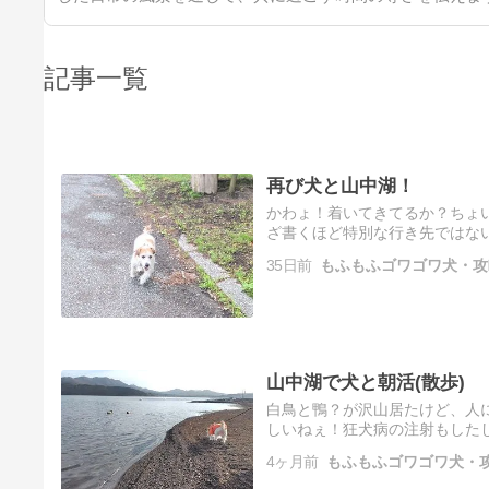
記事一覧
再び犬と山中湖！
かわょ！着いてきてるか？ちょ
ざ書くほど特別な行き先ではな
度々行ってるよ👍️今回も、き
35日前
もふもふゴワゴワ犬・攻
山中湖で犬と朝活(散歩)
白鳥と鴨？が沢山居たけど、人
しいねぇ！狂犬病の注射もした
で今年初の山中湖に行ってきた
4ヶ月前
もふもふゴワゴワ犬・攻
も…