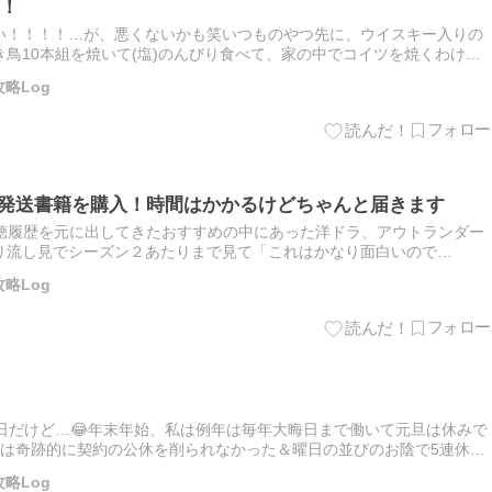
！
い！！！！…が、悪くないかも笑いつものやつ先に、ウイスキー入りの
鳥10本組を焼いて(塩)のんびり食べて、家の中でコイツを焼くわけに
わざ大寒にやらなくても…と自分でも思いつつ、でも！今日は黄砂も無…
略Log
海外発送書籍を購入！時間はかかるけどちゃんと届きます
視聴履歴を元に出してきたおすすめの中にあった洋ドラ、アウトランダー
り流し見でシーズン２あたりまで見て「これはかなり面白いので
い)、そのまま一気にシーズン７まで見て、原作の翻訳版(文庫本で、既
略Log
日だけど…😂年末年始、私は例年は毎年大晦日まで働いて元旦は休みで
年は奇跡的に契約の公休を削られなかった＆曜日の並びのお陰で5連休で
り〜！と思いつつ、犬の散歩以外は全く家から出ないという完全引き
略Log