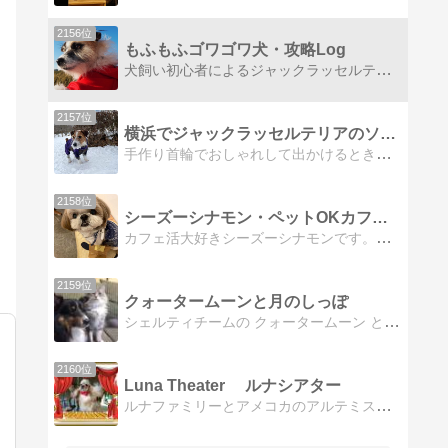
2156位
もふもふゴワゴワ犬・攻略Log
犬飼い初心者によるジャックラッセルテリア飼育日記です
2157位
横浜でジャックラッセルテリアのソラと暮らすおやじのブログ
手作り首輪でおしゃれして出かけるときはいつも一緒、楽しい友達と気ままに自由に時間も場所も車中泊の旅。
2158位
シーズーシナモン・ペットOKカフェ活日記
カフェ活大好きシーズーシナモンです。横浜近郊のワンコ同伴可のカフェやレストランの情報と、手作りワンコご飯のメニューをお伝えします。どうぞよろしくお願いします。
2159位
クォータームーンと月のしっぽ
シェルティチームの クォータームーン と CATチーム 月のしっぽ の日記です。
2160位
Luna Theater ルナシアター
ルナファミリーとアメコカのアルテミスと馬２頭。珍事件を織り交ぜたゆったりのんびり成長日記的劇場です。