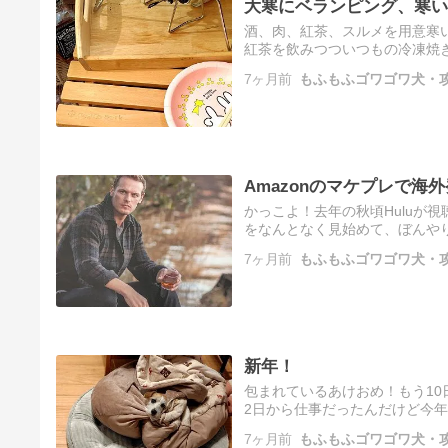
大寒にベランピング、寒い
酒、肉、紅茶、スルメを用意寒
紅茶を飲みつついつもの冷凍焼き
はいかない🦑何もこんなわざ
7ヶ月前
もふもふゴワゴワ犬・攻
Amazonのマケプレで
かっこよ！去年の秋頃Huluが
をなんとなく見始めて、ぼんや
は…？」とハマり(気づくのが遅
7ヶ月前
もふもふゴワゴワ犬・攻
に…
新年！
包まれているあけおめ！もう10
2日から仕事だったんだけど今
お正月にこんな休んだの数年ぶ
7ヶ月前
もふもふゴワゴワ犬・攻
篭…