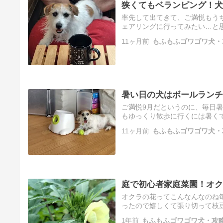
狭くてもベランピング！犬
率先して出てきて、ご満悦もう
ェアリングに行ってみたい…と
ないのにｗ）かといって、屋外
11ヶ月前
もふもふゴワゴワ犬・
自宅…
暑い日の犬はボールランチ
ご満悦9月だというのに、毎日暑
もゆっくり散歩に行くには暑く
場したボールランチャーの出番
11ヶ月前
もふもふゴワゴワ犬・
ー…
庭で初心者家庭菜園！オク
オクラの花ってこんなんなのね
ったので嬉しくて張り切って枝
たり💧)なので今年は、枝豆は
1年前
もふもふゴワゴワ犬・攻略