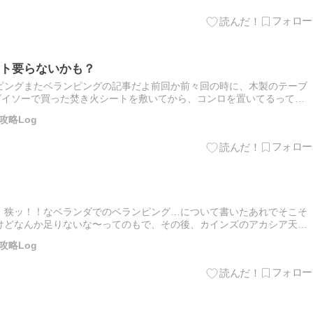
ト要らないかも？
ピングまたベランピングの記事だよ前回か前々回の時に、木製のテーブ
ダイソーで買った焚き火シートを敷いてから、コンロを置いてるって書
がだんだん汚くなってきたので、買い換えるか…と思ってたけど買う
攻略Log
、狭ッ！！なベランダでのベランピング…について書いたあれでそこそ
けどなんか足りないな〜ってのもで、その後、カインズのアカシア天然
まちま切って、前回は敷いてなかったベランダ端の排水の溝のとこまで
攻略Log