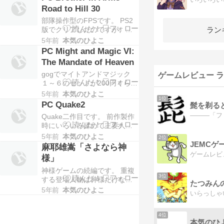
Road to Hill 30
部隊操作型のFPSです。 PS2
版でクリアしたのですが、な
ラン
んかPC版もやりたくなって
5年前
本気のひよこ
steamで購入しました。 古い
PC Might and Magic VI:
作品ではありますが、似たタ
The Mandate of Heaven
イプのゲームがほとんどない
gogでマイトアンドマジック
ので今遊んでも面白いです。 .
ゲームレビュー 
１～６のセットが200円くらい
●システム […]
だったので、１を少しやって
5年前
本気のひよこ
1位
思い出に浸ろうと思い購入し
PC Quake2
髭を剃る
ました。 １の序盤は思い出通
Quake二作目です。 前作製作
りの狂った難度で、ザコにす
時にいろいろ揉めて主要人物
ら勝てなくて「これだよこ
の一人がやめているようで、
5年前
本気のひよこ
れ……」という感じでした。
2位
その影響もあり続編とはいえ
JEMCゲ
[…]
麻耶雄嵩「さよなら神
ストーリーは繋がっていませ
ゲームレビ
様」
ん。 「Quakeシリーズ」とし
神様ゲームの続編です。 重複
てのストーリーは本作が基準
3位
する登場人物は神様だけなの
となっているそうです。 […]
たつみん
で、前作未読でも楽しめま
5年前
本気のひよこ
す。 麻耶雄嵩の作品としては
わかりやすくて初心者向けな
一方、小学生が大人みたいな
4位
本気のひ