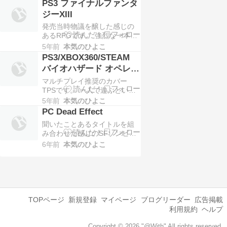
PS3 ファイナルファンタ
たいない作品でした。 序盤は
ジーXIII
かなり難度が高く、サバイバ
発売当時物議を醸した感じの
ルホラーもののようなギリギ
あるRPGです。 強烈な一本道
リの展開が続きます。 しか
と聞いていたので覚悟はして
[…]
5年前
本気のひよこ
いたものの、想像を超える一
PS3/XBOX360/STEAM
本道で驚きました。 序盤は文
バイオハザード オペレー
字通り一本の道をひたすら進
ションラクーンシティ
マルチプレイ推奨のカバー
むんですよ……。 ストーリー
TPSです。 一人で遊ぶといま
もすごく残念で、メイン […]
いちというか、凡庸にもほど
5年前
本気のひよこ
があるTPSでした。 マルチプ
PC Dead Effect
レイで面白くなるのかも正直
聞いたことあるタイトルを組
疑問だ……。 操作感は完全に
み合わせた感じのSFゾンビ
普通のTPSになってます。 敵
FPSです。 タイトルから漂う
6年前
本気のひよこ
も人間兵士が多く […]
C級パチモン臭が尋常ではな
い。 ゲームは単調なものの結
構面白いです。 もともとはス
マートフォン用らしい。 日本
語化MODがありま […]
TOPページ
新規登録
マイページ
ブログリーダー
広告掲載
利用規約
ヘルプ
Copyright © 2026 "@With" All rights reserved.