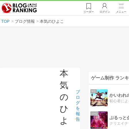
リーダー
ログイン
メニュー
TOP
ブログ情報
本気のひよこ
本
ゲーム制作 ラン
気
ブ
9位
の
かいわれ
ロ
グ
ひ
を
報
10位
ぷるっと
よ
告