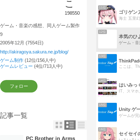
こ
11位
ゴリゲン
198550
ゲーム・音楽の感想、同人ゲーム製作
12位
9
本気のひ
2005年12月
(7554日)
ゲーム・音
http://akiragoya.sakura.ne.jp/blog/
13位
ゲーム制作
(12位/156人中)
ThinkPad
ゲームレビュー
(4位/713人中)
14位
はいみっ
15位
Unity
記事一覧
16位
セイセイ
PC Brother in Arms
いろいろい