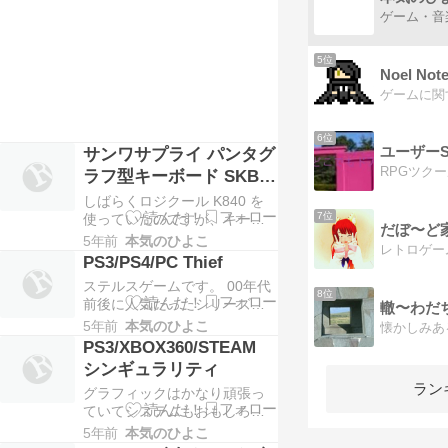
思考をするなど過去作未読の
ゲーム・音
方は面食らう部分もあり、薦
めや […]
5位
Noel N
6位
ユーザー
サンワサプライ パンタグ
ラフ型キーボード SKB-
SL33BK
しばらくロジクール K840 を
7位
使っていたのですが、キーの
だぼ〜ど
高さがどうにも気になりエレ
5年前
本気のひよこ
コム TK-FCP080BK に戻しま
PS3/PS4/PC Thief
した。 TK-FCP080BKは打鍵
ステルスゲームです。 00年代
感はいいもののコンパクトな
8位
前後に人気だったシリーズの
轍〜わだ
らではのくそ配列が使いにく
リブート作品です。 つまらな
5年前
本気のひよこ
く、ま […]
くはないのですが、ステルス
PS3/XBOX360/STEAM
ゲームとしてのセンスや技術
シンギュラリティ
が00年代前半という感じでし
ラン
グラフィックはかなり頑張っ
た。 グラフィックを除けば現
ていてシステムもおもしろい
代（2014年発売） […]
です。 しかしゲームとしての
5年前
本気のひよこ
出来があまりにも残念でもっ