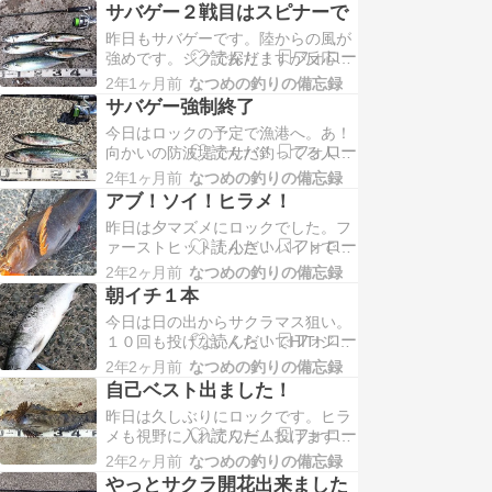
い。近場ですが初めて入るサーフ。
ターーーーー！！！乗っ…
サバゲー２戦目はスピナーで
良い感じですね。早々にコツンコツ
昨日もサバゲーです。陸からの風が
ン・・・。まさか！来てしまったの
強めです。ジグで探りますが反応が
か！？サバだった(笑)その後もラン
いまいちです。スピナーに変更。追
ガンするもアタリも無し。他に2名
2年1ヶ月前
なつめの釣りの備忘録
ってきますね！なるべく沈める感覚
居ましたがすぐに撤収さ…
サバゲー強制終了
でゆっくり巻いてくると大きめのサ
今日はロックの予定で漁港へ。あ！
バの反応が良し！最後デカイの掛か
向かいの防波堤でサバ釣ってる人い
って長めのファイト出来ましたがぶ
る！！サバゲーに変更(笑)小鯖のし
ち抜こうとしてポチャン(笑)短い時
2年1ヶ月前
なつめの釣りの備忘録
か釣れん・・・。深いレンジを探っ
間でしたが楽しめまし…
アブ！ソイ！ヒラメ！
てみるとサイズアップ！！ライトタ
昨日は夕マズメにロックでした。フ
ックルだから楽しい！！お持ち帰り
ァーストヒット！小さいバイトでし
サイズ２匹釣れた後のキャスト！一
たが良い引き！！まずまずの４０
つしか持ってきてないジグ飛んでっ
2年2ヶ月前
なつめの釣りの備忘録
UP！少し暗くなってきてからHIT!こ
た(笑)強制終了！竜…
朝イチ１本
れも良い引き！でっぷりのクロソ
今日は日の出からサクラマス狙い。
イ！そして暗くなってヒラメ狙い！
１０回も投げないくらいでHIT!ジー
早々にバイト！合わせるタイミング
ーーーー！！フックアウト(笑)まだ
がつかめない(笑)勝負でフッキン
2年2ヶ月前
なつめの釣りの備忘録
まだ跳ねがあるので心は折れてませ
グ！成功！あまり引か…
自己ベスト出ました！
ん！！とにかく同じポイントで粘
昨日は久しぶりにロックです。ヒラ
る！ライズした！あれは食ってきそ
メも視野に入れてワーム投げます！
う！数投目でHIT!途中で軽くなって
かなりバイトしてきますが下手くそ
バレたか！？こっちに走ってきてい
2年2ヶ月前
なつめの釣りの備忘録
なので乗せられない・・・。そして
た！！かなりバ…
やっとサクラ開花出来ました