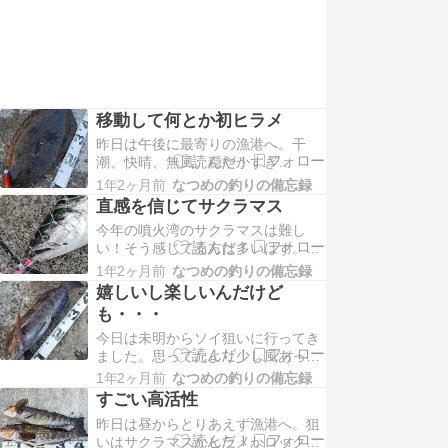
ランディング成功！あげたらフ…
移動して何とか初ヒラメ
昨日は午後に最寄りの漁港へ。干
潮、快晴、無風。穏やかすぎ
る・・・。そして暑い。とりあえず
1年2ヶ月前
なつめの釣りの備忘録
サクラのタックル準備して歩いてみ
直感を信じてサクラマス
る。サクラ見えてる・・・。ルアー
今年の噴火湾のサクラマスは難し
投げる。無視される。早めの見切
い！そう感じてる方は多いはず。私
り！となりの漁港へ移動！ヒラメ狙
は2つの漁港に絞ってサクラマス狙
い！なにも反応しない・・・。日没
1年2ヶ月前
なつめの釣りの備忘録
いしてましたが今年は小さいサクラ
でやっとコツン。ん？何も動かん。
嬉しいし楽しいんだけど
を１回ばらしたのみ・・・。例年に
…
も・・・
くらべると跳ねも少ない。昨日の夕
今日は未明からソイ狙いに行ってき
マズメいつもの漁港は外して今年初
ました。思ってたより少し風あって
の漁港へ。もう直感でここしかな
今年初のナイターということでやり
い！漁港内は私を含めて３名…
1年2ヶ月前
なつめの釣りの備忘録
にくいです。一投目から根掛か
すごい高活性
り・・・針先つぶれた・・・。バイ
昨日は昼からとりあえず漁港へ。狙
トも全くない。あれやこれやと試行
いはサクラマスかヒラメかロックフ
錯誤してバイトはあったが乗せられ