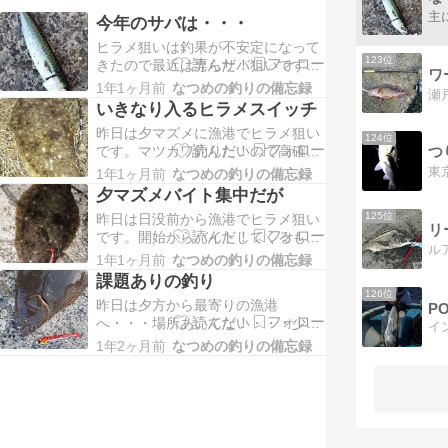
主
今年のサバは・・・
ヒラメ狙いは釣果が不安定になって
123位
きたので最近は専らサバ狙いです。
ワ
例年に比べるとサイズは良いです。
1年1ヶ月前
なつめの釣りの備忘録
いつもと違うのは釣れてから針を外
いきなり入るヒラメスイッチ
してまた釣れたところにキャストし
昨日は夕マズメに漁港でヒラメ狙い
ても釣れない。例年なら同じところ
124位
です。マツカワ釣りたいので高確率
つ
で3連チャンくらいはしていたの
のガルプパルス4インチのダウンシ
に・・・。撒き餌とサビキを使用す
1年1ヶ月前
なつめの釣りの備忘録
ョットで攻めます。ショートバイト
れば釣れる確率はかなりア…
夕マズメバイト集中だが
はあるんですけどね・・・。たまに
125位
昨日は日没前から漁港でヒラメ狙い
ずっとコツコツコツコツコツってあ
です。開始からバイトしてくるも超
たるんですが・・・ワームも損傷し
ショートバイト・・・。６連続バイ
てないのでフグではなさそう。暗く
1年1ヶ月前
なつめの釣りの備忘録
ト乗せられず・・・。魚はいるんだ
なってきて割と近くでH…
課題ありの釣り
けどな。小さいのか分かりません
126位
昨日は夕方から最寄りの漁港
PO
が、とにかくがっつり食わない。暗
へ・・・場所あいてない・・・少し
くなってからやっとガガガッとバイ
考えて移動！次の漁港も満員。とり
ト！乗った！遠くで掛かるとやっぱ
1年2ヶ月前
なつめの釣りの備忘録
あえず準備してると場所がひとつ空
り面白いですね！バレない…
いたので何とか確保。早々にヒラメ
のバイトがありますが2連続で空振
りからの１バラシ・・・。そして次
のバイトは慎重に合わせて乗った！