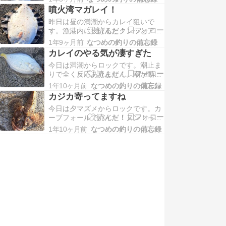
す。３月に入り気候も徐々に春らし
ー！！！力強い引きで…
噴火湾マガレイ！
くなってきましたね。春恒例の日本
昨日は昼の満潮からカレイ狙いで
海への釣りは今のところ予定はあり
す。漁港内に投げるとクンッとアタ
ません。地元噴火湾の釣りは４月こ
リ久しぶりのカワガレイ。続けて
ろから体調を見ながらスタートして
1年9ヶ月前
なつめの釣りの備忘録
HIT次はスナガレイ。その後沈黙で
いきたいと思います。そし…
カレイのやる気が凄すぎた
ポイント移動。早々に強烈なアタ
今日は満潮からロックです。潮止ま
リ！！めっちゃ引く！！良型のマガ
りで全く反応ありません。潮が動き
レイ！その後も1時間ほど忙しくア
出して遠投してるとプルプルってい
タリ連発し日没。アナゴ狙いま
1年10ヶ月前
なつめの釣りの備忘録
うバイト。乗らないけど凄いアタ
す！！半分諦めかけたころアタリ…
カジカ寄ってますね
る。慎重に合わせて乗った！！お
今日は夕マズメからロックです。カ
や？平物！？立派なマガレイ！もう
ーブフォールでバイト！ヌン！って
一度同じところにキャスト！！あた
感じでカジカさん沈み消波ブロック
る笑なかなか乗せられないけどクセ
1年10ヶ月前
なつめの釣りの備忘録
の際でドンまたこんにちは。日も暮
になる！！やっとまた乗った…
れてナイター突入！！ソイの反応無
し！！ヒラメも狙う！！当たり前の
ように反応無し！！終了！！カジカ
は裏切らない！！にほんブログ村