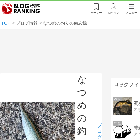
リーダー
ログイン
メニュー
TOP
ブログ情報
なつめの釣りの備忘録
な
ロックフィ
つ
20位
め
の
21位
ブ
青
釣
ロ
グ