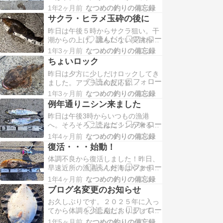
ィッシュか・・・釣れれば何でもみ
ず。食わせようとワームサイズを下
1年2ヶ月前
なつめの釣りの備忘録
たいな笑しかし全く何の魚も反応し
げても乗せられず・・・。難…
サクラ・ヒラメ玉砕の後に
てくれません。とりあえずガルプパ
昨日は午後５時からサクラ狙い。干
ルス投入！！２連チャンHIT！これ
潮からの上げ。誰もいない笑跳ねも
で魚の引きは味わったので少し楽に
何もない・・・。素振り終了！ヒラ
なった。波が出てきたので内側にヒ
1年3ヶ月前
なつめの釣りの備忘録
メ狙い！だめだ！ソイ狙い！中層で
ラメ入ってきそうなの…
ちょいロック
何かバイト！強い！サクラでも食っ
昨日は夕方に少しだけロックしてき
てきたか！？なかなか見えない！あ
ました。アブラコの反応皆
れ、思ってたのと違った。でも立派
無・・・。先端が空いたので移動。
なアブラコ！！その後ソイを狙うも
1年3ヶ月前
なつめの釣りの備忘録
波が少しあってやりにくいです。そ
アタリなし。終了。なか…
例年通りニシン来ました
んな中バイトしてきました！重量感
昨日は午後3時からいつもの漁港
は抜群！意外と刺さるような引き！
へ。そろそろここはニシンが来るは
アブラコ？なんか違う気も。あら、
ず！釣り人なし・・・まだ早いか？
良いサイズのカジカさんネットイ
1年4ヶ月前
なつめの釣りの備忘録
しかしそんなことで帰るわけがない
ン。何かの卵食いまくってました。
復活・・・始動！
笑サビキ投入いた！！！！！２匹
…
体調不良から復活しました！昨日、
HITするも１匹ぽちゃんいきなり釣
早速近所の漁港へ！外海はやませで
れた！！でも、その後沈黙・・・。
波があります。漁港内カレイ狙いで
再びHITなんとか１匹追加しかし、
1年4ヶ月前
なつめの釣りの備忘録
いきます。底を引きずりますが全く
その後は群れも目視でき…
ブログ名変更のお知らせ
魚の気配無いです。置き竿で待つも
お久しぶりです。２０２５年に入っ
当然アタリなし。潮の流れが速すぎ
てから体調を少し崩しおりまして釣
る！足元の穴に仕掛け投入して10分
行は年始の１回のみとなっていま
待つと・・・引いてる！キターーー
1年5ヶ月前
なつめの釣りの備忘録