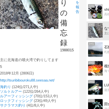
り
を
22位
報
s
の
告
備
23位
な
忘
主
録
24位
石
1988015
主に北海道の噴火湾で釣りしてます
25位
根
5
2018年12月
(2806日)
http://tsuribibouroku88.seesaa.net/
26位
L
海釣り
(124位/271人中)
ソルトルアー
(122位/264人中)
ルアーフィッシング
(70位/153人中)
ロックフィッシング
(23位/49人中)
27位
田
サクラマス釣り
(4位/8人中)