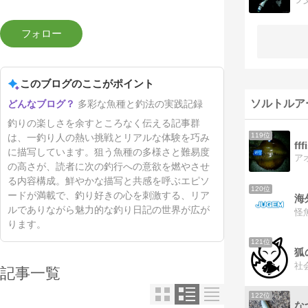
このブログのここがポイント
ソルトルア
多彩な魚種と釣法の実践記録
釣りの楽しさを余すところなく伝える記事群
119位
は、一釣り人の熱い挑戦とリアルな体験を巧み
fff
に描写しています。狙う魚種の多様さと難易度
の高さが、読者に次の釣行への意欲を燃やさせ
る内容構成。鮮やかな描写と共感を呼ぶエピソ
120位
ードが満載で、釣り好きの心を刺激する、リア
海
ルでありながら魅力的な釣り日記の世界が広が
ります。
121位
狐
記事一覧
122位
な