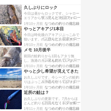
久しぶりにロック
今日は昼からロックです。シャロー
エリアから撃ってくと3投目でバイ
ト！！乗ったーーー！！ぶち抜ける
1年10ヶ月前
なつめの釣りの備忘録
サイズ。３７ｃｍくらいですかね。
やっとアキアジ1本目
その後いったん潮止まりでバイトも
今日は時化後のアキアジぶっこみで
遠のく。動き出して一発目サイズダ
狙います。のんびりとお昼過ぎから
ウン・・・。ポイント移動の1投
スタート。潮位は夜まで横一線。3
目。グイーーーンとバイト！まずま
1年10ヶ月前
なつめの釣りの備忘録
本の竿を投入してすぐに一番最初に
ずの引き！！４０UPです…
メモ 10月後半
ぶっこんだ竿がバインバイン！！乗
前回の鮭釣りから1回もアタリ無
った！！遠浅のサーフかなり前に行
し。漁港のカレイも釣れていない。
って投げたので遠い！！ゴリ巻
アブラコ小さい。カジカ反応無し。
き！！バレるなよ！！腕が疲れてく
1年10ヶ月前
なつめの釣りの備忘録
クロソイは穴には居る。マイワシの
る笑やっとあげられた！ブナ…
やっと少し希望が見えてきた
群れが漁港に入っていた。これから
お久しぶりです。今シーズンの鮭釣
に期待！にほんブログ村
りはぶっこみ中心でやっております
が竿が揺れたことは一度も無し。昨
1年10ヶ月前
なつめの釣りの備忘録
日も満潮前からスタート。一本の竿
近所の鮭は？
が小さくゆさゆさ・・・。ずっとゆ
お久しぶりの更新です。7月からほ
さゆさ・・・。耐えきれず合わせる
とんど釣りも行ってなくネタも無
と何もついてないが餌は取られてい
く・・・。今日はウキルアーで鮭狙
た。そして次はバインバイン！！キ
1年11ヶ月前
なつめの釣りの備忘録