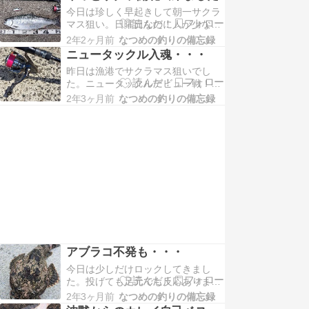
やっと良いバイト！乗った！！重量
今日は珍しく早起きして朝一サクラ
感が凄い！！なかなか浮いてこな
マス狙い。日曜日なのに人が少な
い！ヒラメか！？やっと見えたのは
い・・・。跳ねも何も見当たらな
巨大なアブラコ！ランディングで少
2年2ヶ月前
なつめの釣りの備忘録
い・・・。最初のポイントは早々に
しライン出されましたが落…
ニュータックル入魂・・・
切り上げ移動。途中でお話しした方
昨日は漁港でサクラマス狙いでし
に聞くと跳ねはあるみたい。早速そ
た。ニュータックルデビュー戦！ブ
のポイントへ！！５投くらいでHIT!
ルピン攻め！！チビアメの集団しか
サクラだ！！今年初のヒットはバラ
2年3ヶ月前
なつめの釣りの備忘録
追ってきません(笑)厳しいな
せない！！慎重に寄せて…
ぁ・・・。ポイント移動。グンッっ
て来た！！お！！お！！お？あれ？
サクラマスではないな？ありゃ(笑)
まさかのアブラコで入魂してしまっ
た(笑)まぁ、これも釣り！…
アブラコ不発も・・・
今日は少しだけロックしてきまし
た。投げても足元でも反応ありませ
んね。ちょい投げでアクションをベ
2年3ヶ月前
なつめの釣りの備忘録
タベタのズル引きにするとバイト！