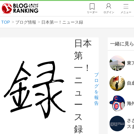
リーダー
ログイン
メニュー
TOP
ブログ情報
日本第一！ニュース録
日本
一緒に見ら
第
東
一！
ブ
ニ
ロ
自
グ
ュ
を
報
ー
告
海
ス
さ
ス
録