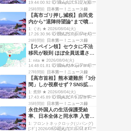
19:44:00.92 ID:Yihupu2C9 出入国在
留管理庁は4日、外国人の永住許可ガ
25時間前
日本第一！ニュース録
イドラインの改定案を発表した。日
【高市ゴリ押し減税】自民党
本人世帯の平均を上回る年収水準
内から”退陣待望論”まで噴
や、その年収 […]
出？ 「財源なき見切り発車」
1: ぐれ ★ 2026/08/04(火)
が招く28年参院選への”時限爆
17:26:30.96 ID:EB5ZS33j9 8/4(火)
12:30配信 東洋経済オンライン 高市
弾”
26時間前
日本第一！ニュース録
早苗首相が決断した、食料品の消費
【スペイン領】セウタに不法
税率を来年4月から2年間1％に引き
移民が殺到 ほぼ全員送還され
下げ […]
る
1: nita ★ 2026/08/04(火)
14:48:01.81 ID:WAwKMKqe9 8/4(火)
9:57配信 ABEMA TIMES編集部 スペ
27時間前
日本第一！ニュース録
インの飛び地セウタにモロッコから
【高市首相】熊本避難所「3分
の不法移民が押し寄せた問題 […]
間」しか視察せず？SNS拡散
内閣広報官「51分間」だと否
1: 煮卵 ★ 2026/08/04(火)
定
17:43:45.89 ID:FqlK3CF/9 高市早苗
首相は2026年8月3日、最大震度7を
35時間前
日本第一！ニュース録
観測した熊本地震の被災地を視察
永住外国人の生活保護受給
し、熊本県氷川町の避難所となって
率、日本全体と同水準 入管庁
いる氷川中学校を訪 […]
調査 ガイドライン改定へ
1: フロントネックロック(ジパング)
[ﾆﾀﾞ] 2026/08/04(火) 13:15:51.27