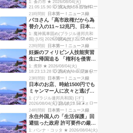
1: 蚤の市 ★ 2026/08/04(火)
21:05:15.90 ID:YiClcWkS9 飲食料品
の消費税率を2027年4月から1％に引
21時間前
日本第一！ニュース録
き下げる高市早苗首相の方針を巡
パヨさん「高市政権だから為
り、地方からは減収への懸念から代
替介入の11～12兆円、日本の
替財源を確保す […]
国家予算の10%消えました」
1: 魔神風車固め(ブラジル連邦共和
国) [US] 2026/08/04(火) 21:53:06.60
ID:3LyvXUo80● BE:662593167-
22時間前
日本第一！ニュース録
2BP(2000) https://twitter.com/i […]
妊娠のフィリピン人技能実習
生に帰国迫る 「権利を侵害」
監理団体などに314万円賠償命
1: 煮卵 ★ 2026/08/04(火)
令 福岡地裁
18:23:13.28 ID:JN/PrkAm9 妊娠を理
由に退職や帰国を迫ったのは違法だ
23時間前
日本第一！ニュース録
として、フィリピン国籍の元技能実
日本のお店、時給1500円でも
習生の女性が、仲介した大分県の監
ミャンマー人に次々と逃げら
理団体や福岡県の実習 […]
れてしまう。お店「すでに地
1: (ブラジル連邦共和国) [ﾆﾀﾞ]
方の雇用は崩壊」
2026/08/04(火) 14:36:23.94 ●
BE:668024367-2BP(3000) 【飲食店
24時間前
日本第一！ニュース録
の現場】時給1500円でも次々と辞め
永住外国人の「生活保護」回
ていく…ミャンマー人材に逃げられ
避狙った政府 許可要件の厳格
[…]
化案を発表
1: パンナ・コッタ ★ 2026/08/04(火)