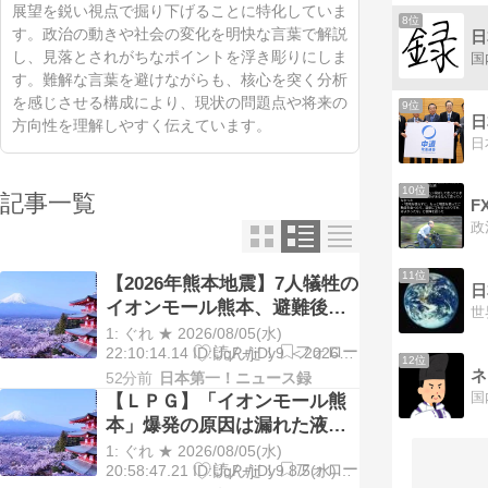
展望を鋭い視点で掘り下げることに特化していま
8位
す。政治の動きや社会の変化を明快な言葉で解説
日
し、見落とされがちなポイントを浮き彫りにしま
す。難解な言葉を避けながらも、核心を突く分析
を感じさせる構成により、現状の問題点や将来の
9位
日
方向性を理解しやすく伝えています。
10位
記事一覧
F
11位
【2026年熊本地震】7人犠牲の
イオンモール熊本、避難後に
なぜ再入館? 生存したテナン
1: ぐれ ★ 2026/08/05(水)
ト従業員ら証言、浮かび上が
22:10:14.14 ID:UqP+jiDy9 ＜2026年
12位
熊本地震＞7人犠牲のイオンモール熊
ネ
る実態
52分前
日本第一！ニュース録
本、避難後になぜ再入館? 生存した
【ＬＰＧ】「イオンモール熊
テナント従業員ら証言、浮かび上が
本」爆発の原因は漏れた液化
る実態 8/4 […]
石油ガスか…経産省、全国の
1: ぐれ ★ 2026/08/05(水)
大規模施設でガス供給設備の
20:58:47.21 ID:UqP+jiDy9 8/5(水)