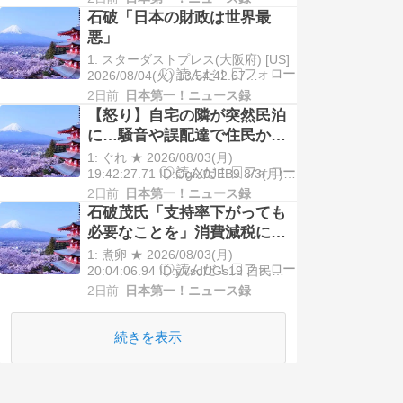
合、立憲民主、公明各党は差し当た
石破「日本の財政は世界最
って合流を協議中で8月末までに結論
悪」
を出したい意向だと […]
1: スターダストプレス(大阪府) [US]
2026/08/04(火) 13:54:42.67
ID:ZKKAxaIf0● BE:135853815-
2日前
日本第一！ニュース録
PLT(13000) sssp://img.5ch.io/premi
【怒り】自宅の隣が突然民泊
[…]
に…騒音や誤配達で住民から
悲鳴 特区民泊を導入した東
1: ぐれ ★ 2026/08/03(月)
京・大田区で苦情が5倍に
19:42:27.71 ID:OgiX0JEB9 8/3(月)
8:00配信 読売テレビ 夜中に響き渡る
2日前
日本第一！ニュース録
叫び声、自宅の前で大声で話す見知
石破茂氏「支持率下がっても
らぬ外国人…ある日突然、自宅の隣
必要なことを」消費減税に重
が民泊 […]
ねて異論 「公約違反にならな
1: 煮卵 ★ 2026/08/03(月)
い」 会合後
20:04:06.94 ID:yVsdUGs19 自民党
の石破茂前首相は3日、党税制調査会
2日前
日本第一！ニュース録
などの合同会議に出席後、記者団の
取材に応じ、高市早苗首相が表明し
た飲食料品の消費税率を […]
続きを表示