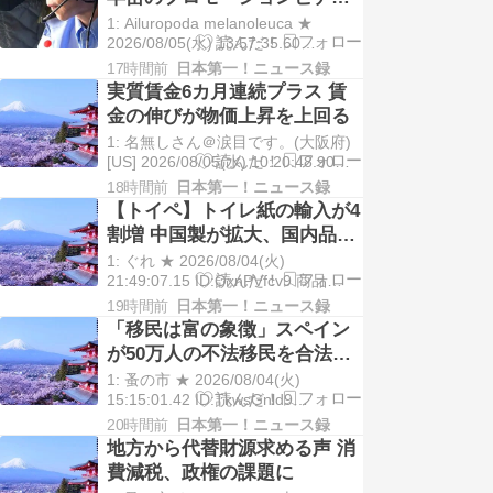
オ」BGM付き被災地視察動画
1: Ailuropoda melanoleuca ★
に批判殺到、”強烈な違和
2026/08/05(水) 13:57:35.60
ID:Xohvkdzs9 2026/8/5 8月3日、高
感”と不必要な謎の演出
17時間前
日本第一！ニュース録
市早苗首相が熊本地震の被災地であ
実質賃金6カ月連続プラス 賃
る熊本県を視察した。7 […]
金の伸びが物価上昇を上回る
1: 名無しさん＠涙目です。(大阪府)
[US] 2026/08/05(水) 10:20:48.90
ID:BCAPSk1D0● BE:135853815-
18時間前
日本第一！ニュース録
PLT(13000) sssp://img.5ch.io/pre
【トイペ】トイレ紙の輸入が4
[…]
割増 中国製が拡大、国内品の
値上げの壁に
1: ぐれ ★ 2026/08/04(火)
21:49:07.15 ID:OxnPVfcv9 商品
2026年8月4日 17:00 日本経済新聞
19時間前
日本第一！ニュース録
[会員限定記事] トイレットペーパー
「移民は富の象徴」スペイン
の輸入量が1～6月期に前年同期に比
が50万人の不法移民を合法
べ4 […]
化、その狙いと日本への教訓
1: 蚤の市 ★ 2026/08/04(火)
と
15:15:01.42 ID:TkwsGnld9
(略)▽「ただただ感謝」 世界遺産サ
20時間前
日本第一！ニュース録
グラダ・ファミリア教会で有名なス
地方から代替財源求める声 消
ペイン北東部の都市バルセロナ。中
費減税、政権の課題に
心部から電車で20分ほ […]