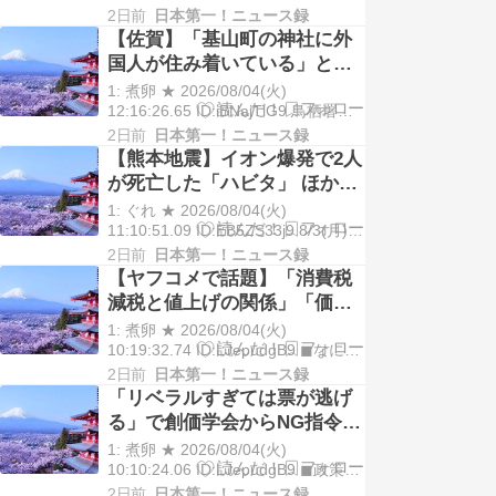
ID:UJupbfAj0● BE:897196411-
2日前
日本第一！ニュース録
PLT(21000) 出入国在留管理庁が国
【佐賀】「基山町の神社に外
内の一部の永住外国人 […]
国人が住み着いている」と通
報 不法残留疑いでネパール国
1: 煮卵 ★ 2026/08/04(火)
籍の男逮捕
12:16:26.65 ID:iBNajTlG9 鳥栖署は3
日、入管難民法違反（不法残留）の
2日前
日本第一！ニュース録
疑いで、ネパール国籍で住所不定、
【熊本地震】イオン爆発で2人
職業不詳の男（22）を現行犯逮捕し
が死亡した「ハビタ」 ほかの
た。 逮捕容疑 […]
3店舗でも売上金の金庫保管を
1: ぐれ ★ 2026/08/04(火)
指示
11:10:51.09 ID:EB5ZS33j9 8/3(月)
20:00 産経ニュース 「イオンモール
2日前
日本第一！ニュース録
熊本」（熊本県嘉島町）の爆発で、
【ヤフコメで話題】「消費税
女性従業員2人が死亡したテナント雑
減税と値上げの関係」「価格
貨店の […]
据え置きや便乗値上げへの懸
1: 煮卵 ★ 2026/08/04(火)
念」 – 消費税減税時の小売価
10:19:32.74 ID:LJepudgB9 ◼なにが
あった？ 消費税減税と小売価格の関
格の動向に注目集まる
2日前
日本第一！ニュース録
係について、Yahoo!ニュースのコメ
「リベラルすぎては票が逃げ
ント欄で話題になっています。 コメ
る」で創価学会からNG指令
ントでは、消 […]
中道改革への合流問題は一筋
1: 煮卵 ★ 2026/08/04(火)
縄ではいかず
10:10:24.06 ID:LJepudgB9 ◼政策面
での一致が最大の課題 中道改革連
2日前
日本第一！ニュース録