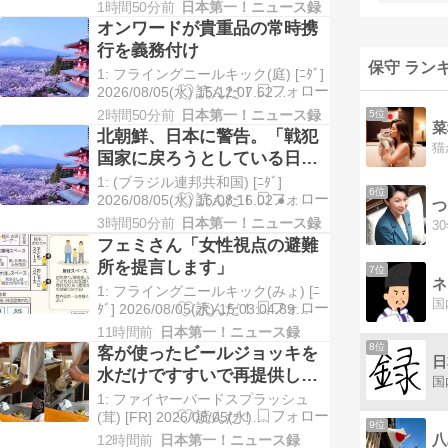
19:04配信 読売新聞オンライン 熊本
点検要請
1時間50分前
日本第一！ニュース録
県で最大震度７を観測した地震後に
オンワードが貴重品の常時携
７人が犠牲となった「イオンモール
行を義務付け
熊本」 […]
保守 ラン
1: フライングニールキック(庭) [ﾆﾀﾞ]
2026/08/05(水) 15:12:07.62
ID:EwaL5R5K0 BE:595582602-
2時間50分前
日本第一！ニュース録
5位
菜
2BP(5555) オンワードHDが従業員に
北朝鮮、日本に警告。「戦犯
貴重品の常時携行を義務付 […]
国家に戻ろうとしている日本
に軍事的選択肢を検討」
1: (ブラジル連邦共和国) [ﾆﾀﾞ]
6位
2026/08/05(水) 16:08:16.02 ●
つ
BE:668024367-2BP(3000) 北朝鮮、
3時間50分前
日本第一！ニュース録
日本に対する「軍事的選択肢」警告
フェミさん「女性視点の避難
－軍備拡張容認せず （ブルームバー
所を提言します」
7位
グ […]
ネ
1: フライングニールキック(みょ) [ﾆ
ﾀﾞ] 2026/08/05(水) 15:03:04.89
ID:nFDn0svd0 BE:595582602-
11時間前
日本第一！ニュース録
2BP(5555) 避難所 女性の視点を 更
8位
客が使ったビールジョッキを
日
衣室は男女別に トイレ […]
水だけですすいで再提供した
日本の飲食店…韓国のネット
1: ファイヤーバードスプラッシュ
で物議
(茸) [FR] 2026/08/05(水)
9位
11:15:14.22 ID:+Ukb5u1V0●
八
12時間前
日本第一！ニュース録