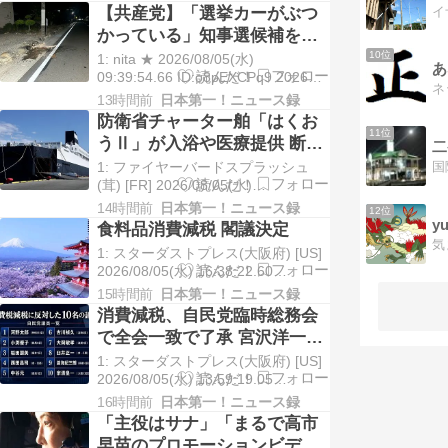
BE:582792952-PLT(13000)
【共産党】「選挙カーがぶつ
https://japanese.joi […]
かっている」知事選候補を支
援する団体の街宣車が道路左
10位
1: nita ★ 2026/08/05(水)
あ
側の電柱に衝突 県議と運動員
09:39:54.66 ID:o8pEXCPq9 2026年
8月4日(火) 19:23 長野県知事選挙で
が重傷 長野
13時間前
日本第一！ニュース録
新人候補を支援する団体の街頭宣伝
防衛省チャーター舶「はくお
車が4日午前、駒ヶ根市で道路脇の電
11位
うⅡ」が入浴や医療提供 断水
二
柱 […]
や猛暑に苦しむ熊本の被災者
1: ファイヤーバードスプラッシュ
支援
(茸) [FR] 2026/08/05(水)
12:10:27.49 ID:+Ukb5u1V0●
14時間前
日本第一！ニュース録
12位
BE:582792952-PLT(13000)
y
食料品消費減税 閣議決定
https://www.sankei.c […]
気
1: スターダストプレス(大阪府) [US]
2026/08/05(水) 16:38:22.60
ID:BCAPSk1D0● BE:135853815-
15時間前
日本第一！ニュース録
PLT(13000) sssp://img.5ch.io/premi
消費減税、自民党臨時総務会
[…]
で全会一致で了承 宮沢洋一と
中谷元は欠席
1: スターダストプレス(大阪府) [US]
2026/08/05(水) 13:59:19.05
ID:BCAPSk1D0● BE:135853815-
16時間前
日本第一！ニュース録
PLT(13000) sssp://img.5ch.io/premi
「主役はサナ」「まるで高市
[…]
早苗のプロモーションビデ