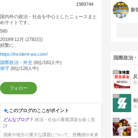
1989744
新
国内外の政治・社会を中心としたニュースまと
めサイトです。
580
2018年12月
(2782日)
頻繁に
https://incident-wo.com/
国際政治・
国際政治・外交
(8位/183人中)
保守
(8位/128人中)
5位
反
6位
柏
このブログのここがポイント
政治・社会の重要課題を鋭く批
7位
こ
評
国家や地方の重大な課題について、危機感や未来