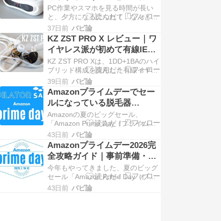
スマート視覚トレーニングデ
PC作業やスマホを見る時間が長い
Glasses ...
バイスを2週間使ってみた
と、夕方になるにつれて「なんとな
く見えづらい」「目のピントが合い
37日前
バビ論
にくい」と感じることがあります。
KZ ZST PRO X レビュー｜ワ
私自身、ブログ執筆や写真編集、ス
イヤレス派が初めて有線IEM
マホでの確認作業などで一日中画面
を使ったら、音の細かさに驚
KZ ZST PRO Xは、1DD+1BAのハイ
を見ているので、目の疲れや ...
いた
ブリッド構成を採用した有線イヤホ
ン（インイヤーモニター／IEM）で
39日前
バビ論
す。 「ZST」といえば、KZが10年
Amazonプライムデーでセー
近くにわたって展開してきた人気ハ
ルになっている脱毛器
イブリッドシリーズ。その名を継ぐ
（2026）
Amazonの夏のビッグセール、
本機 ...
「Amazon Prime Day（プライムデ
ー）」が今年も開催。たくさんのア
43日前
バビ論
イテムがお得なセール価格で購入で
Amazonプライムデー2026完
きます。 そんなセール商品の中から
全攻略ガイド｜事前準備・キ
人気の家庭用脱毛器をピックアッ
ャンペーン・おすすめ目玉商
今年もやってきました、夏のビッグ
プ。セールの割 ...
品まとめ
セール「Amazon Prime Day（プラ
イムデー）」！ 2026年は先行セー
43日前
バビ論
ル3日間＋本番4日間の合計7日間の
開催です。 今年の対象商品数は前年
を上回る300万点以上。さらに注目