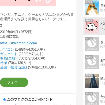
989位
自
マンガ、アニメ、ゲームなどのエンタメから資
産運用までを扱う節操なしのブログです。
990位
バ
3
2019年04月
(2672日)
1週間に数回
991位
き
https://shikamori-p.com/
パソコン
(1488位/4,051人中)
ガジェット
(222位/474人中)
992位
映画(全般)
(990位/2,904人中)
お
特撮
(73位/130人中)
金融・投資(全般)
(534位/1,391人中)
993位
M.
994位
た
このブログのここがポイント
映