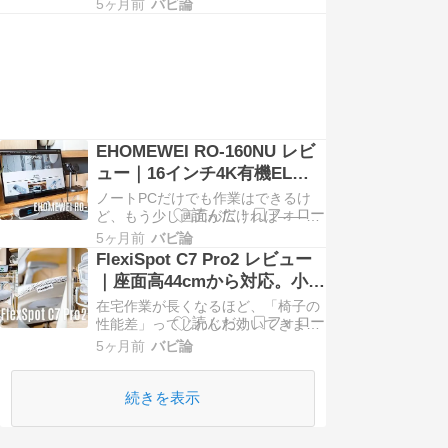
5ヶ月前
バビ論
ます。 今回レビューするのは、
EHOMEWEIの16インチモバイルモ
ニター「RO-160NU」。
4K（3840×2400） ...
EHOMEWEI RO-160NU レビ
ュー｜16インチ4K有機ELモ
バイルモニターの実力は？
ノートPCだけでも作業はできるけ
ど、もう少し画面が広ければ——そ
う感じたことがある人は多いと思い
5ヶ月前
バビ論
ます。 今回レビューするのは、
FlexiSpot C7 Pro2 レビュー
EHOMEWEIの16インチモバイルモ
｜座面高44cmから対応。小柄
ニター「RO-160NU」。
でもフィットする多機能エル
在宅作業が長くなるほど、「椅子の
4K（3840×2400） ...
ゴチェア
性能差」ってじわじわ効いてきま
す。 そんなタイミングでお声がけい
5ヶ月前
バビ論
ただいたのが、FlexiSpotの C7 Pro2
です。 FlexiSpotといえば昇降デス
クのイメージが強いですが、最近 ...
続きを表示