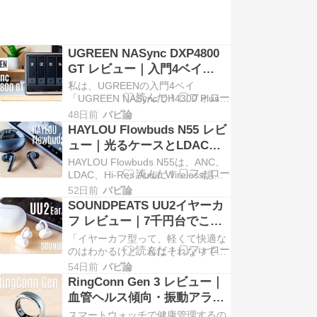
は、 ...
UGREEN NASync DXP4800
GT レビュー｜入門4ベイ
DH4300 Plusから乗り換えて
私は、UGREENの入門4ベイ
分かった、デュアル
「UGREEN NASync DH4300 Plus」
を使ってきました。「おうちクラウ
10GbE×Ryzenの実力
48日前
バビ論
ド」としては文句なしでしたが、撮
HAYLOU Flowbuds N55 レビ
影データが増えるほど、2.5GbE×1
ュー｜光るケースとLDAC対
の転送速度やシンプルな構成に少し
応が魅力の高コスパANCイヤ
HAYLOU Flowbuds N55は、ANC、
ず ...
ホン
LDAC、Hi-Res Audio Wireless認
証、最大40時間再生などに対応した
52日前
バビ論
完全ワイヤレスイヤホンです。 最近
SOUNDPEATS UU2イヤーカ
は低価格帯のワイヤレスイヤホンで
フ レビュー｜7千円台でこの
も、ノイズキャン ...
音は反則。イヤカフの正解が
「イヤーカフ型って、軽くて快適な
また更新された
のはわかるけど、音はそれなりでし
ょ?」 正直、私もずっとそう思って
54日前
バビ論
いました。ところがこの
RingConn Gen 3 レビュー｜
SOUNDPEATS UU2イヤーカフ、デ
血管ヘルス傾向・振動アラー
フォルト状態で聴いただけで「お、
ト対応。2週間近く使えるス
スマートウォッチで健康管理するの
違うぞ」とわかるレベルの高 ...