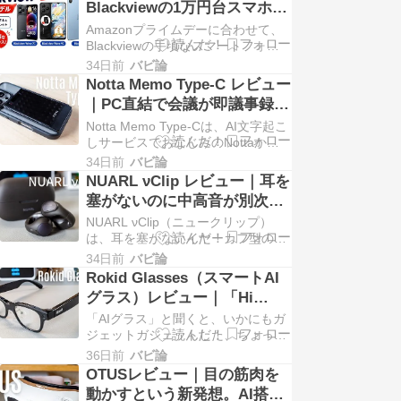
Blackviewの1万円台スマホ＆
行カバンに入れるのも、なんだか大
大画面タブレットがセール中
Amazonプライムデーに合わせて、
げさ。「もっと小 ...
｜Wave 7C・Wave 9C・
Blackviewの手頃なスマートフォン
とタブレットがセール対象になって
MEGA 2を比較
34日前
バビ論
います。この記事では、「高価なメ
Notta Memo Type-C レビュー
イン機は不要。サブ機・家族用・動
｜PC直結で会議が即議事録に
画用に安く1台ほしい」という人に
なるAIボイスレコーダー。
Notta Memo Type-Cは、AI文字起こ
向いた3製品をま ...
Prime Day 2026で最大約
しサービスでおなじみのNottaから
登場した、USB-C接続に対応するカ
26%OFF
34日前
バビ論
ード型AIボイスレコーダーの新モデ
NUARL νClip レビュー｜耳を
ルです。 厚さ3.5mm・約28gの薄型
塞がないのに中高音が別次
ボディはそのままに、従来 ...
元。低音好きが戻れなくなっ
NUARL νClip（ニュークリップ）
たイヤーカフ型
は、耳を塞がないイヤーカフ型のオ
ープンタイプ完全ワイヤレスイヤホ
34日前
バビ論
ンです。 最大の特徴は、イヤーカフ
Rokid Glasses（スマートAI
型として初めてMEMSスピーカーを
グラス）レビュー｜「Hi
使ったハイブリッド構成を採用した
Rokid, これは何？」が楽しす
「AIグラス」と聞くと、いかにもガ
こと。 中低域を ...
ぎる。近未来を先取りできる
ジェットガジェットした、ちょっと
近寄りがたい見た目を想像する人も
49gのAIグラス
36日前
バビ論
多いと思います。 私もそのひとりで
OTUSレビュー｜目の筋肉を
した。 でも、実際に手にした
動かすという新発想。AI搭載
「Rokid スマートAIグラス（Rokid