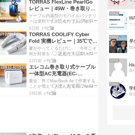
TORRAS FlexLine PearlGo
ンがもらえる先行登録キャンペーン
レビュー｜45W・巻き取りケ
も始まりました。 今回の目玉は、新
535位
ーブルの実力とデメリットを
ケーブル内蔵型のモバイルバッテリ
開発 ...
検証
ーは便利ですが、ケーブルが短かっ
たり、出力が物足りなかったりと、
6日前
バビ論
使い勝手にあと一歩と感じる製品も
TORRAS COOLiFY Cyber
少なくありません。 TORRAS
536位
Fold 実機レビュー｜35℃で2
早
FlexLine PearlGoは、約70cmの巻き
週間使った冷却力・重さ・電
投
夏がやってくるたびに、「今年こそ
取り式 ...
池持ち
何か対策を…」と思う方は多いので
はないでしょうか。 首掛けタイプの
12日前
バビ論
537位
扇風機（ネックファン）はすっかり
Hk
エレコム巻き取り式ケーブル
定番になりましたが、送風だけのモ
一体型AC充電器(EC-
デルは、35℃を超える環境では吹き
AC12945WH)レビュー｜最大
最近、外でMacBook Airで作業する
出す風自体がぬるく、涼し ...
538位
45Wで内蔵ケーブル+Cポート
ことが増えてきて、充電用にAnker
学
Nano Charger (70W, 3 Ports)とケー
×1でMacBook+αにおすすめ
19日前
バビ論
ブル1本を持ち歩いていたのです
が、ケーブル内蔵タイプにしてスッ
キリさせたくなった ...