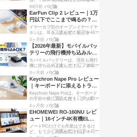
対応モバイルバッテリーです。容量
ッテリー
84日前
バビ論
5,000mAh、厚さ8.5mm・重さ118g
EarFun Clip 2 レビュー｜1万
の薄型ボディに、ATL製セル・グラ
円以下でここまで鳴るの？家
フェン素材を組み合 ...
で使うイヤーカフ型はこれで
イヤーカフ型のオープンイヤーイヤ
いい
ホンは、耳をふさがずに使える一方
で、音質はカナル型に比べて物足り
3ヶ月前
バビ論
ない印象がありました。 ですが、今
【2026年最新】モバイルバッ
回使ったEarFun Clip 2は、その印象
テリーの飛行機持ち込みルー
をかなり変えてくれたイヤホンで
ル｜国内線・国際線・航空会
モバイルバッテリーは、現在も飛行
す。 家事や作 ...
社別に解説
機に持ち込めます。 ただし、2026
年4月24日から日本のルールが変更
3ヶ月前
バビ論
され、以前よりも扱いが厳しくなり
Keychron Nape Pro レビュー
ました。 大きな変更点は、160Wh
｜キーボードに添えるトラッ
以下のモバイルバッテリーが1人2個
クボールは本当に快適か
Keychron Nape Proは、キーボード
までになったこと ...
の手前や横に置いて使う、少し変わ
ったトラックボールデバイスです。
4ヶ月前
バビ論
一般的なマウスのように手を大きく
EHOMEWEI RO-160NU レビ
動かさず、ホームポジションの近く
ュー｜16インチ4K有機ELモ
でカーソル操作やスクロール、ショ
バイルモニターの実力は？
ノートPCだけでも作業はできるけ
ートカット ...
ど、もう少し画面が広ければ——そ
う感じたことがある人は多いと思い