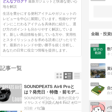
最新ガジェットと快適な使い心
地を解説
生活を豊かにする便利アイテムやガジェットの
レビューを中心に展開しています。性能やデザ
インにこだわるアイテムを具体的に紹介し、選
び方のポイントも分かりやすく解説していま
金融・投資(
す。新しい商品情報を探している方や、実用性
とスタイリッシュさを求める読者にぴったりで
す。最新のトレンドや使い勝手を鋭く分析し、
531位
数
あなたの日常に役立つ情報を提供します。
532位
記事一覧
533位
SOUNDPEATS Air6 Proと
自
は？発売日・特徴・前モデル
自
との違いまとめ
SOUNDPEATSから、新作の完全ワ
イヤレスイヤホン「Air6 Pro」が
534位
2026年8月28日に発売されます。発
バ
3日前
バビ論
売に先立ち、32%OFFの早割クーポ