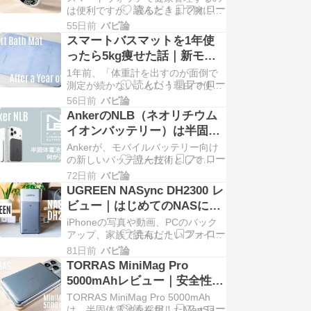
マートリングが快適すぎた
は便利ですが、寝るときまで腕に時
計を着けているのが気になる人も多
55日前
バビ論
いと思います。私もそのタイプで、
スマートバスマットを1年使
睡眠状態の記録はしたいけれど、
ったら5kg痩せた話｜新モデ
Apple Watchをつけっぱなしにして
ル予約開始＆長期使用レビュ
1年前、「体重計を出すのが面倒で
寝るのはどうにも落ち ...
ー
測定が続かない」という理由で使い
始めたのが、issinの「スマートバス
56日前
バビ論
マット」でした。風呂上がりに乗る
AnkerのNLB（ネオリチウム
だけで体重や体組成が測れる、あの
イオンバッテリー）は半固体
体組成計です。 あれから1年。ほぼ
電池と何が違う？新型モバイ
Ankerが、モバイルバッテリー向け
毎日使い続けた結果、 ...
ルバッテリーの安全性を整理
の新しいバッテリー技術として
「NLB（Neo Lithium-ion
する
72日前
バビ論
Battery）」を打ち出しました。
UGREEN NASync DH2300 レ
NLBは、Ankerの新型モバイルバッ
ビュー｜はじめてのNASにち
テリー「Anker Nano Powe ...
ょうどいい2ベイ入門機。
iPhoneの写真や動画、PCのバック
DXP2800・DH4300 Plusとの
アップ、家族で共有したいファイ
ル。気づけばiCloudやGoogleフォト
違いも解説
81日前
バビ論
の容量がいっぱいになっていて、毎
TORRAS MiniMag Pro
月のクラウド料金もじわじわ気にな
5000mAhレビュー｜安全性重
ってきます。かといって、外付け
視の半固体電池採用。厚さ
TORRAS MiniMag Pro 5000mAh
HDDに毎回手 ...
8.5mmのMagSafeモバイルバ
は、半固体電池を採用したMagSafe