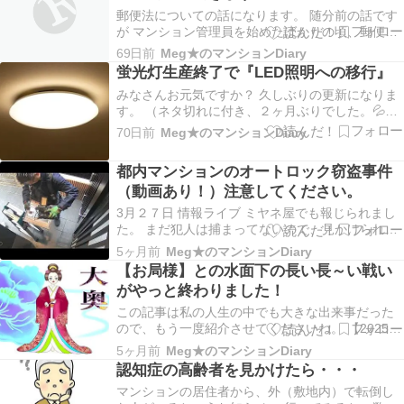
郵便法についての話になります。 随分前の話です
が マンション管理員を始めたばかりの頃、郵便物
の誤配に悩まされていました。 この法律を知らな
69日前
Meg★のマンションDiary
かったので、わざわざ郵便局に電話して取りに来
蛍光灯生産終了で『LED照明への移行』
てもらっていました。 郵便局の配達員も教えてく
みなさんお元気ですか？ 久しぶりの更新になりま
ださってもよかったのに、遠慮されたのか誰も教
す。 （ネタ切れに付き、２ヶ月ぶりでした。💦）
えてくだ…
2027年蛍光灯の生産が終了されますよね。 LED照
70日前
Meg★のマンションDiary
明ではなかった古いマンションも徐々に、LEDに
替わりました。 蛍光灯や白熱電球をLED照明に変
都内マンションのオートロック窃盗事件
えたら電気代が大幅に安くなって、管理組合…
（動画あり！）注意してください。
3月２７日 情報ライブ ミヤネ屋でも報じられまし
た。 まだ犯人は捕まってないので、見かけられた
ら通報してください。 （動画では顔が見られま
5ヶ月前
Meg★のマンションDiary
す。） 考えてみると、一番外側のオートロックの
【お局様】との水面下の長い長～い戦い
場所には誰でも入れます。 悪いことしようとすれ
がやっと終わりました！
ば、出来てしまいます。 ただ防犯カメラには写っ
てい…
この記事は私の人生の中でも大きな出来事だった
ので、もう一度紹介させてくださいね。 【2025年
12月08日】 みなさん、お元気ですか？ 久しぶり
5ヶ月前
Meg★のマンションDiary
の更新になります。 12月になりました。 今年を振
認知症の高齢者を見かけたら・・・
り返る時期になりましたね。 今年の十大ニュース
マンションの居住者から、外（敷地内）で転倒し
って言いますが、私には大きな一つです。 …