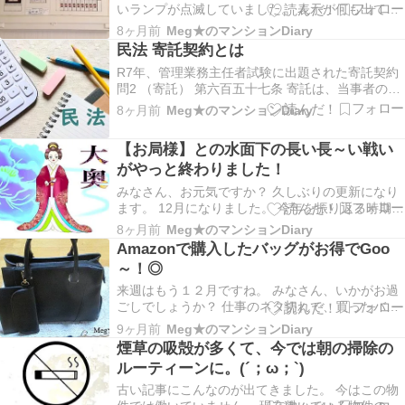
いランプが点滅していました。 表示が何も出てな
かったので、どの部屋からかがわかりませんでし
8ヶ月前
Meg★のマンションDiary
た。 警備会社から連絡があり、出動して来てくれ
民法 寄託契約とは
ました。 どうもリフォーム中の部屋の工事の関係
R7年、管理業務主任者試験に出題された寄託契約
らしいということでした。 インターフォンが使用
問2 （寄託） 第六百五十七条 寄託は、当事者の一
できな…
方がある物を保管することを相手方に委託し、相
8ヶ月前
Meg★のマンションDiary
手方がこれを 承諾することによって、その効力を
生ずる。 （寄託物の使用及び第三者による保管）
【お局様】との水面下の長い長～い戦い
第六百五十八条 受寄者は、寄託者の承諾を得な…
がやっと終わりました！
みなさん、お元気ですか？ 久しぶりの更新になり
ます。 12月になりました。 今年を振り返る時期に
なりましたね。 今年の十大ニュースって言います
8ヶ月前
Meg★のマンションDiary
が、私には大きな一つです。 以前書いて下書きに
Amazonで購入したバッグがお得でGoo
戻したお局様の話です。 やっと、自分から、しか
～！◎
も・・急に辞めました～～。 そのお局様のこと
を…
来週はもう１２月ですね。 みなさん、いかがお過
ごしでしょうか？ 仕事のネタ切れで、買ったバッ
グについて書きます。 黒いバッグを探していまし
9ヶ月前
Meg★のマンションDiary
た。 Amazonで安いわりに収納力があり、良さそ
煙草の吸殻が多くて、今では朝の掃除の
うなのを見つけました。 安いのでハズレ覚悟で買
ルーティーンに。(´；ω；`)
ってみました。 💎シンプルで上品なデザイン 💎…
古い記事にこんなのが出てきました。 今はこの物