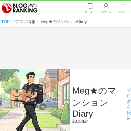
リーダー
ログイン
メニュー
TOP
ブログ情報
Meg★のマンションDiary
Meg★のマ
ブ
ロ
ンション
グ
を
Diary
報
告
2018834