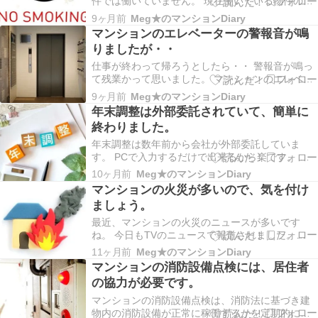
件では働いていません。 現在働いている物件の一
つの話です。 朝の勤務の時は、巡回清掃がありま
9ヶ月前
Meg★のマンションDiary
す。 そこは「公開空地」があって、道沿いにあり
マンションのエレベーターの警報音が鳴
ます。 その関係だと思いますが、通行人の煙草の
りましたが・・
吸殻が必ずあります。 最低5本程度は必ずあるの
で、…
仕事が終わって帰ろうとしたら・・ 警報音が鳴っ
て残業かって思いました。 マンションのエレベー
ターの警報音の場所の受話器で連絡しても、反応
9ヶ月前
Meg★のマンションDiary
がありません。 以前、別の物件で起こって管理会
年末調整は外部委託されていて、簡単に
社に連絡したことを思い出して、対応しました。
終わりました。
現場に行ってエレベーターを確認してみると、誰
もいない…
年末調整は数年前から会社が外部委託していま
す。 PCで入力するだけで出来るから楽です。 や
り方の説明の動画もあります。 ①ログイン ②質問
10ヶ月前
Meg★のマンションDiary
に回答する。 昨年のデータが残っているので、
マンションの火災が多いので、気を付け
「変更あり」「変更なし」を選ぶだけです。 私は
ましょう。
金額の入力がありました。 ③必要書類の原本を、
印刷し…
最近、マンションの火災のニュースが多いです
ね。 今日もTVのニュースで報道されました。
NHKより モバイルバッテリーから出火か 杉並区の
11ヶ月前
Meg★のマンションDiary
マンション火事6人搬送 2025年9月25日 11時58分
マンションの消防設備点検には、居住者
25日未明、東京 杉並区のマンションで火事があ
の協力が必要です。
り、男女6人が煙を吸うなどして病院に…
マンションの消防設備点検は、消防法に基づき建
物内の消防設備が正常に稼働するかを定期的に確