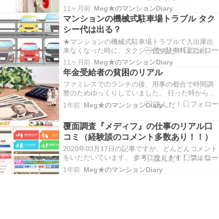
認するための点検です。 万一の火災発生時に、居
11ヶ月前
Meg★のマンションDiary
住者の命や財産を守るために欠かせない重要なも
マンションの機械式駐車場トラブル タク
のです。 具体的には、非常ベルや消火器、スプリ
シー代は出る？
ンクラーなどの消火設備が、いざというときに正
常に作動す…
★マンションの機械式駐車場トラブルで入出庫出
来なくなった時に、タクシー代や駐車料金は出
る？ 結論として・・管理会社や管理組合によって
11ヶ月前
Meg★のマンションDiary
様々です。 ある物件で ●駐車場自体の不具合によ
年金受給者の貧困のリアル
るトラブル 立体駐車場の老朽化で新しくする必要
ファミレスでのランチの後、用事の都合で時間調
があるのに、費用の関係で出来ていない物件 ⇒残
整のためゆっくりしていました。 行った時から隣
念ながら…
の席の60代後半くらいの女性二人が、深刻な話を
1年前
Meg★のマンションDiary
していました。 時間が来るまでは滞在しないとい
けなかったので、ほとんど聞こえてしまいまし
覆面調査『メディフ』の仕事のリアル口
た。 私の周りでそういう話を聞かないのですが、
コミ（経験談のコメント多数あり！！）
これが我が…
2020年03月17日の記事ですが、どんどんコメント
をいただいています。 参考になります！ 気になる
方は、コメント欄を読んでみてくださいね。
1年前
Meg★のマンションDiary
（2024年3月 10件のコメントをいただいていま
す。） 2025年８月 またかなり詳しい情報のコメ
ントをいただきました。 私の経験から、…