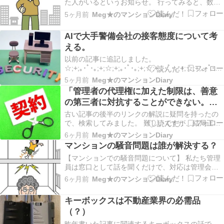
た人がいるというお知らせ。 行ってみると、数人
の人に助けられベンチに座っていました。 （転倒
5ヶ月前
Meg★のマンションDiary
したのは居住者ではなく、通行人です。） 「大丈
夫。ここ（敷地内のベンチ）でしばらく休んで帰
AIで大手警備会社の接客態度について考
ります。」とのこと。 ベンチに横になっていたの
える。
で、通り…
以前の記事に追記しました。
☆;+;｡･ﾟ･｡;+;☆;+;｡･ﾟ･｡;+;☆;+;｡･ﾟ･｡;+;☆;+;｡･ﾟ･｡;+
2025/04/16 職場のマンションでの話です。 警備会
5ヶ月前
Meg★のマンションDiary
社が変わりました。 私には変わってから初めて警
「管理者の代理権に加えた制限は、善意
報が鳴り、戸惑っていました。💦 担当者の電話対
の第三者に対抗することができない。」
応…
の解説
古い記事の後半のリンクの解説に疑問を持ったの
で、検索してみました。 難しいですが、結局正し
かったのでお読みいただけますか。 【2021年06月
6ヶ月前
Meg★のマンションDiary
07日】 マンション管理士過去問 H29年 問4の肢1
マンションの騒音問題は誰が解決する？
について 区分所有法26条3項の 「管理者の代理権
【マンションでの騒音問題について】 私たち管理
に加えた制限は、善意の第三者に対抗…
員は窓口として話を聞くだけで、対応は管理会社
がすることになっています。 管理会社の担当者が
6ヶ月前
Meg★のマンションDiary
貼り紙での対応などをします。 少し前に、子ども
の足音に悩まされて訴えて来た住人がいたそうで
キーボックスは不動産業界の必需品
す。 管理会社の担当者が貼り紙をしても収まらな
（？）
かったそ…
昨年書いた記事に関連するキーボックスの話で