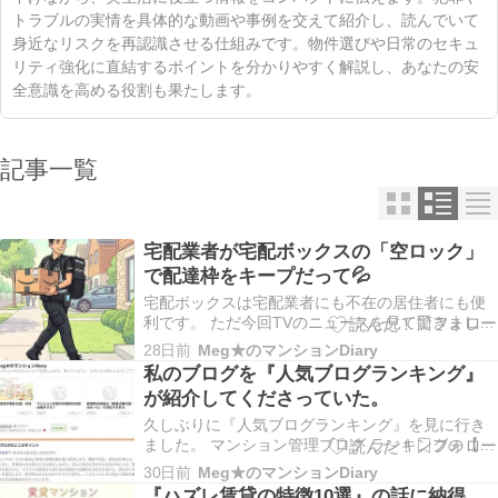
トラブルの実情を具体的な動画や事例を交えて紹介し、読んでいて
身近なリスクを再認識させる仕組みです。物件選びや日常のセキュ
リティ強化に直結するポイントを分かりやすく解説し、あなたの安
全意識を高める役割も果たします。
記事一覧
宅配業者が宅配ボックスの「空ロック」
で配達枠をキープだって💦
宅配ボックスは宅配業者にも不在の居住者にも便
利です。 ただ今回TVのニュースを見て驚きまし
た。 配達員が暗証番号を設定する「ダイヤル式」
28日前
Meg★のマンションDiary
のタイプの迷惑行為です。 私の職場はそういうタ
私のブログを『人気ブログランキング』
イプではないので、大丈夫です。 宅配ボックスが
が紹介してくださっていた。
空なのにロックされている場合、 配達員が「不在
時の再…
久しぶりに『人気ブログランキング』を見に行き
ました。 マンション管理ブログ ランキングの【5
位】になっていました。 私のブログについて紹介
30日前
Meg★のマンションDiary
されていました。 多分、AIの分析だと思います。
『ハズレ賃貸の特徴10選』の話に納得