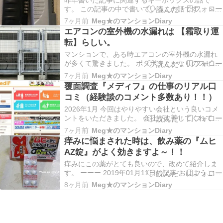
す。 この記事の中で書いているこの話です。 ＞ス
ペアキーで入室すると、リフォーム中で誰もいな
7ヶ月前
Meg★のマンションDiary
かったです。 ＞ブレーカーが落ちていて、その後
エアコンの室外機の水漏れは 【霜取り運
担当の工事業者が来て復旧しました。 このスペア
転】らしい。
キーは、キーボックスに入っていました。 警備会
社が不動…
マンションで、ある時エアコンの室外機の水漏れ
が多くて驚きました。 ポタポタとかなりのスピー
ドでした。 でも数時間後には止まりました。 その
7ヶ月前
Meg★のマンションDiary
後もたまに少しの水漏れがありました。 聞いてみ
覆面調査『メディフ』の仕事のリアル口
たところ、霜取りだろうということになりまし
コミ（経験談のコメント多数あり！！）
た。 調べてみると、やはりそういうことが書かれ
ていまし…
2026年1月 今回はやりやすい会社という良いコメ
ントをいただきました。 会社が改善してくれてい
るなら、幸いです。 よろしければ、お読みくださ
7ヶ月前
Meg★のマンションDiary
い。 あくまでコメントで、事実確認をしたわけで
痒みに悩まされた時は、飲み薬の『ムヒ
はないので、ご理解いただいたうえで 参考程度に
AZ錠』がよく効きますよ～！！
お願いします。 *･゜ﾟ･*:.｡..｡.:*…
痒みにこの薬がとても良いので、改めて紹介しま
す。 ーーー 2019年01月11日の記事 おはようござ
います。 仕事に健康管理は大事です。 今日は、痒
8ヶ月前
Meg★のマンションDiary
みの話です。 痒みに悩んでいる方はいらっしゃい
ませんか？ 私は肌が弱く、身体だけじゃなく、
時々顔まで痒くなります。 そういう時はイラ…