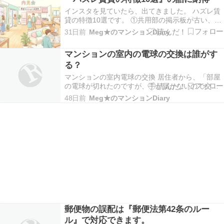
このブログのここがポイント 具体的な解決策と実
インスタを見ていたら、出てきました。 ハズレ賃
例を紹介 マンションでのトラブル解決と管理の
貸の特徴10選です。 ①共用部の掲示板が古い、汚
実…
れている。 ②1階が飲食店やコンビニ ③周辺にコ
31日前
Meg★のマンションDiary
インパーキングが多い。 ④木造の1階 上階の足音
がダイレクトに響く。 ⑤内見時に芳香剤の匂いが
マンションの室内の電球の交換は誰がす
キツイと 下水の匂い、前の住人の煙草臭・カビ…
る？
マンションの室内電球の交換 居住者から、「部屋
の電球が切れたのですが、手が届かないので交換
してもらえますか？」と 電話がありました。 即答
48日前
Meg★のマンションDiary
が出来なかったので、調べてかけ直すことにしま
した。 販売会社に連絡してみると、「専有部分の
補修（業者による修理）は受けますが、 電球交換
はして…
郵便物の誤配は『郵便法第42条のルー
ル』で対応できます。