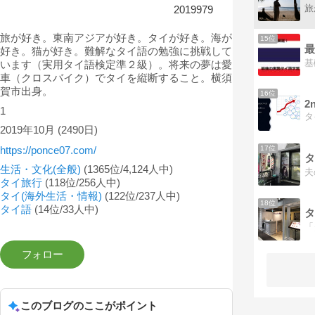
2019979
旅が好き。東南アジアが好き。タイが好き。海が
15位
最
好き。猫が好き。難解なタイ語の勉強に挑戦して
います（実用タイ語検定準２級）。将来の夢は愛
車（クロスバイク）でタイを縦断すること。横須
賀市出身。
16位
2n
1
2019年10月
(2490日)
17位
https://ponce07.com/
タ
生活・文化(全般)
(1365位/4,124人中)
タイ旅行
(118位/256人中)
タイ(海外生活・情報)
(122位/237人中)
18位
タイ語
(14位/33人中)
タ
このブログのここがポイント