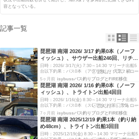
容となっている。
記事一覧
琵琶湖 南湖 2026/ 3/17 釣果0本（ノーフ
ィッシュ）、サウザー出船246回、リチウ
ム充電280回
日時：2026/ 3/17(火) 7:30～14:30 マリーナ出船5
台以下釣果：バス0本 （アタリ無し）天気：晴れ
／気温2.0～14.0℃／水温9.5～11.5℃／風0～3m/s
5ヶ月前
isybussバス釣りブログとFIRE移住
場所：琵琶湖 北湖・南湖／ミヤコマリーナマリッ
琵琶湖 南湖 2026/ 1/16 釣果0本（ノーフ
クス距離：サウザー395／エンジン約18㎞、エレ
ィッシュ）、トライトン出船4回目
キ約8…
日時：2026/ 1/16(金) 8:30～14:30 マリーナ出船5
台以下釣果：バス0本 （スレアタリ1回）天気：晴
れ／気温4.0～14.0℃／水温7.5～8.5℃／風0～
7ヶ月前
isybussバス釣りブログとFIRE移住
3m/s場所：琵琶湖 北湖・南湖／ミヤコマリーナマ
琵琶湖 南湖 2025/12/19 釣果1本（釣り納
リックス距離：トライトン179TRX／エンジン約
め48cm）、トライトン出船3回目
20㎞、…
日時：2025/12/19(金) 8:30～14:30 マリーナ出船5