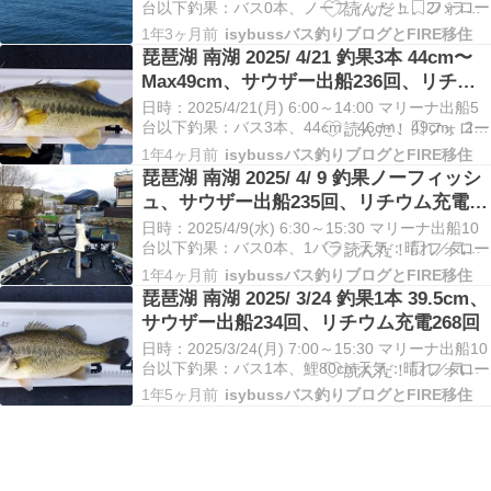
台以下釣果：バス0本、ノーフィッシュ、2バラシ
天気：晴れ／気温14.5～26.5℃／水温19.0～
1年3ヶ月前
isybussバス釣りブログとFIRE移住
21.5℃／風0～3m/s場所：琵琶湖南湖／ミヤコマリ
琵琶湖 南湖 2025/ 4/21 釣果3本 44cm〜
ーナマリックス距離：サウザー395／エンジン約
Max49cm、サウザー出船236回、リチウ
35㎞、エレキ…
ム充電270回
日時：2025/4/21(月) 6:00～14:00 マリーナ出船5
台以下釣果：バス3本、44cm、46cm、49cm、2バ
ラシ天気：晴れ／気温11.0～24.0℃／水温14.5～
1年4ヶ月前
isybussバス釣りブログとFIRE移住
17.0℃／風0～4m/s場所：琵琶湖南湖／ミヤコマリ
琵琶湖 南湖 2025/ 4/ 9 釣果ノーフィッシ
ーナマリックス距離：サウザー395／エンジン約…
ュ、サウザー出船235回、リチウム充電
269回
日時：2025/4/9(水) 6:30～15:30 マリーナ出船10
台以下釣果：バス0本、1バラシ天気：晴れ／気温
7.5～19.5℃／水温12.5～15.0℃／風0～4m/s場
1年4ヶ月前
isybussバス釣りブログとFIRE移住
所：琵琶湖南湖／ミヤコマリーナマリックス距
琵琶湖 南湖 2025/ 3/24 釣果1本 39.5cm、
離：サウザー395／エンジン約18㎞、エレキ約8㎞
サウザー出船234回、リチウム充電268回
琵琶湖6時の…
日時：2025/3/24(月) 7:00～15:30 マリーナ出船10
台以下釣果：バス1本、鯉80cm天気：晴れ／気温
8.0～18.5℃／水温9.5～12.0℃／風0～3m/s場所：
1年5ヶ月前
isybussバス釣りブログとFIRE移住
琵琶湖南湖／ミヤコマリーナマリックス距離：サ
ウザー395／エンジン約10㎞、エレキ約8㎞琵琶湖
6時…