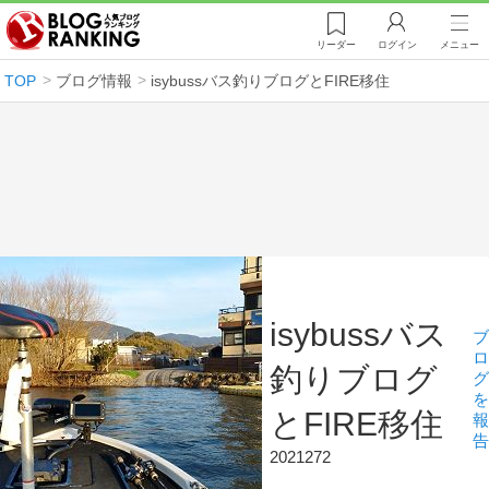
リーダー
ログイン
メニュー
TOP
ブログ情報
isybussバス釣りブログとFIRE移住
isybussバス
ブ
ロ
釣りブログ
グ
を
とFIRE移住
報
告
2021272