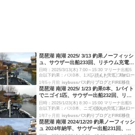
琵琶湖 南湖 2025/ 3/13 釣果ノーフィッシ
ュ、サウザー出船233回、リチウム充電
267回
日時：2025/3/13(木) 7:00～15:30 マリーナ出船5
台以下釣果：バス0本、1スレバイト天気：晴れ／
気温9.5～16.5℃／水温9.5～12.5℃／風0～4m/s場
1年5ヶ月前
isybussバス釣りブログとFIRE移住
所：琵琶湖南湖／ミヤコマリーナマリックス距
琵琶湖 南湖 2025/ 1/23 釣果0本、1バイト
離：サウザー395／エンジン約12㎞、エレキ約8㎞
でニゴイ1匹、サウザー出船232回、リチ
琵琶湖6時…
ウム充電266回
日時：2025/1/23(木) 8:30～15:00 マリーナ出船5
台以下釣果：バス0本、ニゴイ50cm天気：曇り
（霧）のち晴れ／気温2.0～11.0℃／水温7.5～
1年7ヶ月前
isybussバス釣りブログとFIRE移住
9.0℃／風0～3m/s場所：琵琶湖南湖／ミヤコマリ
琵琶湖 南湖 2024/12/20 釣果ノーフィッシ
ーナマリックス距離：サウザー395／エンジン約
ュ 2024年納竿、サウザー出船231回、リ
32㎞、エレキ約…