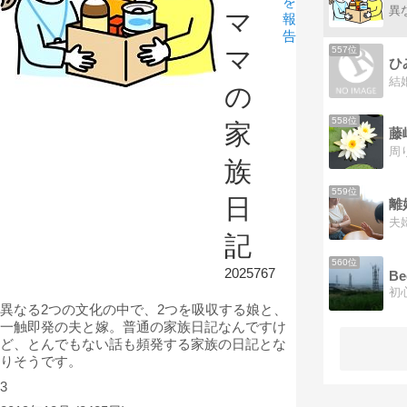
を
マ
報
告
557位
マ
ひ
の
558位
家
藤
族
559位
日
離
夫
記
560位
2025767
Be
異なる2つの文化の中で、2つを吸収する娘と、
一触即発の夫と嫁。普通の家族日記なんですけ
ど、とんでもない話も頻発する家族の日記とな
りそうです。
3