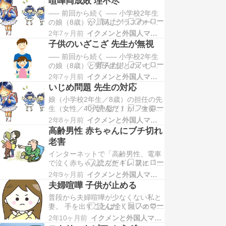
喧嘩両成敗 理不尽
先日、父と母、私、妻、娘で夕食を
—– 前回から続く —– 小学校2年生
共にしました。 その時、父から「学
の娘（8歳）が、同じクラスの一部
習塾には行かせないのか？」との一
のいじめっ子から、ぽっちゃり体型
言がありました。 私が「そんなもの
2年7ヶ月前
イクメンと外国人ママの家族日記
を頻繁にからかわれて、娘が精神的
必要かなぁ？」…
子供のいざこざ 先生が無視
にストレスを抱えている問題を過去
—– 前回から続く —– 小学校2年生
2回投稿しました。 娘のクラスの担
の娘（8歳）と男子生徒とのいじめ
任は、このような問題を「喧嘩両成
問題は、何とか収束しました。 恐ら
敗」で処理しようとします。 この担
2年7ヶ月前
イクメンと外国人ママの家族日記
く、母親が男の子に自制するように
任の先生の常套…
いじめ問題 先生の対応
強く言い聞かせたのだと思います。
娘（小学校2年生／8歳）の担任の先
一件落着かと思われたのですが、今
生（女性／40代中盤？）が、生徒同
度は担任の先生（女性／40代中
士の問題解決方法に「喧嘩両成敗」
盤？）が、娘に対して冷たい態度を
2年8ヶ月前
イクメンと外国人ママの家族日記
を用いるので、保護者としては非常
取るようになった…
高齢男性 赤ちゃんにブチ切れ
に困惑しています。 娘はぽっちゃり
老害
体型で、このことを男子生徒や一部
インターネットで「高齢男性、電車
の女子生徒からもからかわれるよう
で泣く赤ちゃんにブチギレ 親に「人
です。 いじめ関連の問題について
間失格」と大暴れ、制止されるも
は、2023年7月…
2年9ヶ月前
イクメンと外国人ママの家族日記
「甘やかすから日本が駄目になる」
夫婦喧嘩 子供が止める
…緊迫の一部始終」というJ-CAST
普段から夫婦喧嘩が少なくない私と
ニュースの記事を読んで愕然としま
妻。 手を出すことは全く無いのです
した。（リンク切れになる前に閲覧
が、妻の口の悪さにはウンザリ。罵
をお願いします） 電車の中で、赤ち
2年10ヶ月前
イクメンと外国人ママの家族日記
詈雑言という表現がピッタリです。