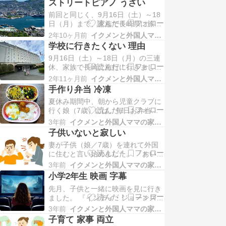
ゃんがぐずり出した…
ストリートピアノ うざい
我が家の夫婦喧嘩のよくある原因
前回と同じく、9月16日（土）～18
は、妻がある事ない事を汚い表現で
日（月）まで、家族で長崎県に旅行
連発するため、それに耐えられなく
に行った時のエピソードです。 18
なった私が妻を怒鳴るという悪循環
2年10ヶ月前
イクメンと外国人ママの家族日記
日（月）のお昼、長崎市の稲佐山山
です。 子供（娘）が小…
学校に行きたくない 理由
頂展望台に到着。長崎市が一望でき
9月16日（土）～18日（月）の三連
る絶景です！ そこにあったお店で昼
休、家族で長崎に旅行に行きまし
食にブリトー（burrito／メキシコ料
た。 小さな子供がいると、全日程
理）を買い、展望台の中で食べまし
2年11ヶ月前
イクメンと外国人ママの家族日記
は、子供の行きたい場所が中心にな
た。 「…
手作り弁当 冷凍
ってしまうんですよね。 初日の16
夏休み期間中、朝から児童クラブに
日（土）は、佐世保市のハウステン
行く娘（7歳）には、毎日お弁当が
ボス（Huis Ten Bosch）。 午前中に
必要です。 学校ではないので、お昼
ホテルに到着した後、荷物を預け
3年前
イクメンと外国人ママの家族日記
に給食が出ません。 基本的に、お弁
て、い…
子供いないと寂しい
当を作るのは妻。 しかし、先日、ご
妻が子供（娘／7歳）を連れて外国
飯を炊き忘れていたことに朝になっ
に住むと言い始めました。 「おいお
て妻が気が付いたのです。すぐに炊
い、突然何を言い出すんだ？」と妻
飯を始めましたが、妻にはお弁当を
3年前
イクメンと外国人ママの家族日記
を問い詰めても、「もう決めたこ
作る時間がありませ…
小学2年生 映画 字幕
と！」との一点張り。 「そんな事
先月、子供と一緒に映画を見に行き
は、絶対に許さん。出て行きたけれ
ました。 『インディ・ジョーンズと
ば、お前だけ出ていけばいい。お前
運命のダイヤル（Indiana Jones and
の人生だから、お前が好き生きる権
3年前
イクメンと外国人ママの家族日記
the Dial of Destiny）』で、英語オリ
利がある。でも、子供はお…
子育て 家事 両立
ジナル音声で字幕版です。 私の娘は