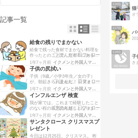
116位
猫
記事一覧
117位
バ
給食の残りでまかない
給食で残った食材でまかない料理を
118位
作ったとのことで、京都市にある小
子
学校の給食の女性調理員2人（60歳
1年7ヶ月前
イクメンと外国人ママの家族日記
き
と57歳）が減給の懲戒処分（平均賃
子供の尻拭い
金の半日分）となったというニュー
子供（9歳／小学3年生／女の子）
スがありました。 京都市教育委員会
が、朝起きられません。 目覚まし時
の発表によると、調理員の2人は以
計をスヌーズにしていても、完全に
下の点に抵触したようです。 ＊60
1年7ヶ月前
イクメンと外国人ママの家族日記
OFFにして、また寝ます。（苦笑）
歳の調理員は、2…
インフルエンザ 検査
「さぁ、起きなさいよ！」と、ちょ
我が家では、これまで経験したこと
っと声を大きくしても、身動きすら
のない程の最悪の年越しとなりまし
せず寝ています。 しかし、その後の
た。 9歳の娘と私がインフルエンザ
娘の対応については、私か妻かで、
1年7ヶ月前
イクメンと外国人ママの家族日記
に感染してしまったのです。 12月
大きな違いがある…
サンタクロース クリスマスプ
28日（土）の夜、体調不良を訴えて
レゼント
いた娘を夜間子供病院に連れて行っ
今日は12月25日、クリスマス。 昨
て、インフルエンザの検査を受けま