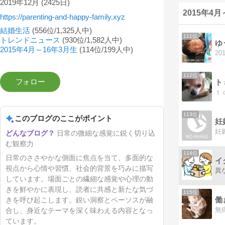
2019年12月
(2425日)
2015年4
https://parenting-and-happy-family.xyz
結婚生活
(556位/1,325人中)
111位
トレンドニュース
(930位/1,582人中)
ゆ
2015年4月～16年3月生
(114位/199人中)
112位
ト
113位
このブログのここがポイント
妊
日常の微細な感覚に鋭く切り込
む観察力
114位
日常のささやかな側面に焦点を当て、多面的な
イ
視点から心情や習慣、社会的背景を巧みに描写
しています。場面ごとの繊細な感覚や心理の動
きを鮮やかに表現し、読者に共感と新たな気づ
115位
働
きを呼び起こします。鋭い洞察とペーソスが融
合し、身近なテーマを深く味わえる内容となっ
ています。