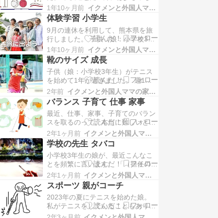
ないのですが、令和の時代の運動会
いた後、私、妻、9歳の娘が、それ
1年10ヶ月前
イクメンと外国人ママの家族日記
は、昭和の運動会を経験している私
ぞれトレイを持って、…
体験学習 小学生
のような世代にとっては、実に味気
9月の連休を利用して、熊本県を旅
ないものに見えてしまいます。 昭和
行しました。 子供（娘：小学校3年
の運動会は、「午前の部 → 昼食 →
生）がいるので、遊園地や動物園な
午後の部」という日程でした。 学年
1年10ヶ月前
イクメンと外国人ママの家族日記
ど娘のリクエストに応えたため、ほ
ごとの徒…
靴のサイズ 成長
ぼ子供中心の旅行日程となりまし
子供（娘：小学校3年生）がテニス
た。 日程の中で、私がどうしても子
を始めて1年が過ぎました。 週1回
供を連れて行きたかったのが『らく
のクラスなので、なかなか急成長と
のうマザーズ 阿蘇ミルク牧場』。
2年前
イクメンと外国人ママの家族日記
はいかないものの、スポーツに親し
ここ『阿蘇ミルク牧場…
バランス 子育て 仕事 家事
み楽しむという目的は充分に果たせ
最近、仕事、家事、子育てのバラン
ているかなと思っています。 テニス
スを取るのって、本当に難しいと痛
コートでしか会えないお友達もでき
感しています。 私と妻は、どちらも
ているようだし、娘も楽しんでいる
2年1ヶ月前
イクメンと外国人ママの家族日記
正社員雇用の共働き。 妻は介護士で
ので、もう少し続ける…
学校の先生 タバコ
シフト制。私は日勤職場なのです
小学校3年生の娘が、最近こんなこ
が、船貿易の仕事なので、船の入港
とを頻繁に言います。 「（担任の）
時間に合わせて出勤します。 子供は
先生は、昼休みの時間に、いつも隠
一人娘で、小学校3年生。 朝、私が
2年1ヶ月前
イクメンと外国人ママの家族日記
れてタバコを吸ってる！」 近年の健
出勤のため家を出る…
スポーツ 親がコーチ
康志向により、タバコは社会的に許
2023年の夏にテニスを始めた娘。
容されなくなってきました。 特に、
私がテニスをしていることもあり、
第一種施設である学校では「敷地内
娘にテニスを勧めたのがキッカケで
禁煙」が2019年7月1日に施行さ
2年3ヶ月前
イクメンと外国人ママの家族日記