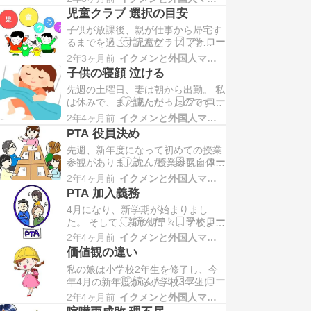
始めました。 現在は、週に1回90分
れ、2020年4…
児童クラブ 選択の目安
のレッスンを受けています。 子供に
子供が放課後、親が仕事から帰宅す
スポーツを体験させて、スポーツの
るまでを過ごす児童クラブ（学
楽しさとか、達成感、健康、スポー
童）。 父親も母親もフルタイム勤務
ツを通したお友達作り等々を経験し
2年3ヶ月前
イクメンと外国人ママの家族日記
という事が主な入会理由ですが、夫
てくれれば良い…
子供の寝顔 泣ける
婦共働きが普通になった現代社会で
先週の土曜日、妻は朝から出勤。 私
は、児童クラブは無くてならないも
は休みで、まだ眠たかったのです
のだと思います。 就労証明書を毎年
が、そろそろ起きようかなと思って
提出、料金が発生する等、良いこと
2年4ヶ月前
イクメンと外国人ママの家族日記
いました。 すると、8歳の娘が私の
ばかりではありませんが、…
PTA 役員決め
ベッドにもぐりこんできて、再びグ
先週、新年度になって初めての授業
ーグー寝始めました。 「おいおい、
参観がありました。 授業参観自体は
まだ寝るつもりなのかな？」と思い
ほのぼのとした雰囲気で終了。 授業
ながら、ふと娘の寝顔を見た瞬間で
2年4ヶ月前
イクメンと外国人ママの家族日記
中は、我が子を見るために、教室の
した。 ふと時が止ま…
PTA 加入義務
中や廊下に多くの保護者がいまし
4月になり、新学期が始まりまし
た。夫婦で来ている方も多かったで
た。 そして、新学期早々、学校より
すね。 しかし、授業参観の後、学級
「PTA選出についてのお知らせのお
懇談会になると、あれほどいた保護
2年4ヶ月前
イクメンと外国人ママの家族日記
願い」というプリントが配布されて
者が潮が引くようにす…
価値観の違い
きました。 「PTA選出」とは、
私の娘は小学校2年生を修了し、今
「PTA役員決め」のこと。 宛名には
年4月の新年度から小学校3年生にな
「PTA会員各位」と書かれていま
ります。 本当に、子供の成長とはあ
す。 えっ、「PTA会員各位」？？
2年4ヶ月前
イクメンと外国人ママの家族日記
っという間に感じるものですねぇ。
私は、PTAに…