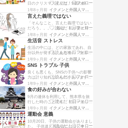
日のクリスマスイブは、9歳の娘に
した。 結果は、インフルエンザA型
プレゼントを準備しておく必要があ
陽性。 翌日29…
1年8ヶ月前
イクメンと外国人ママの家族日記
りましたが、週末が休日出勤になっ
言えた義理ではない
てしまったため、プレゼントを注文
「そんなこと、言えた義理ではない
したり買いに行ったりする時間が無
だろう。。。」 最近、私が妻に対し
かったのです。 タイミング良く24
てよく思う事です。 私の妻は、いわ
日は振替休日となったので、苦肉の
1年8ヶ月前
イクメンと外国人ママの家族日記
ゆる「片づけられない女」。 家事は
策として、娘をモー…
生活音 ストレス
さぼりがち、後片づけをせず、ゴミ
生活の中には、どの家族であれ、自
は放置、整理整頓が苦手で、いつも
分以外が発する、ある種の「生活
忘れ物ばかり。「この人の管理能力
音」が存在すると思います。 朝、目
って、一体どうなってるの？」と不
1年9ヶ月前
イクメンと外国人ママの家族日記
覚めれば、妻や子供が身支度をし
思議に思ってしまい…
SNS トラブル 子供
て、朝食を取り、そして、職場や学
良くも悪くも、SNSの子供への影響
校に行く慌ただしい音がします。
力は計り知れないものがあります。
夜、帰宅すれば、やはり、妻と子供
妻が子供（娘：現小学校3年生／9
が夕食を取り、おしゃべりしたり、
1年9ヶ月前
イクメンと外国人ママの家族日記
歳）にタブレットを与えたのは、子
入浴したりと、就寝するまで…
食の好みが合わない
供が4歳の時。私の記憶が正しけれ
9月の連休を利用して、熊本県を旅
ば、スマホを与えたのは、小学校1
行した時のことです。 初日一泊し
年生の時だったでしょうか。 子供が
て、二日目の朝に、ホテルの朝食を
スマホ使用について、「1日1時間」
1年9ヶ月前
イクメンと外国人ママの家族日記
取りました。 朝食はビュッフェスタ
という約束を守る…
運動会 意義
イル（バイキング）で、熊本県の食
10月20日、子供の運動会がありまし
材を含めて、和洋中の豊富なメニュ
た。 子供達と先生方には少し申し訳
ーが揃っていました。 テーブルにつ