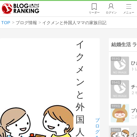
リーダー
ログイン
メニュー
TOP
ブログ情報
イクメンと外国人ママの家族日記
イ
結婚生活 
ク
553位
ひ
メ
ト
ン
554位
チ
と
外
555位
プ
国
ブ
ロ
人
556位
グ
イ