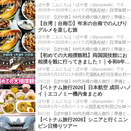
ぽや妻 こんにちは！ぽや妻（@poyatabi）です。
2025年〜2026年にかけての年末年始、台湾南部の
台南と高雄に行ってきました！この記事では台南
55日前
【ぽや旅】50代夫婦の個人旅行｜準備と記録
での様子をまとめています。YouTubeの動画とあ
【台湾｜台南①】年末の台南でのんびり
わせてご覧ください♪ 2025～2026年末年始の台湾
グルメを楽しむ旅
旅スタート！ 旅行の様子…
ぽや妻 こんにちは！ぽや妻（@poyatabi）です。
2025年〜2026年にかけての年末年始、台湾南部の
台南と高雄に行ってきました！この記事では台南
55日前
【ぽや旅】50代夫婦の個人旅行｜準備と記録
での様子をまとめています。YouTubeの動画とあ
【初めての大相撲観戦】両国国技館にお
わせてご覧ください♪ 2025～2026年末年始の台湾
相撲を観に行ってきました！｜令和8年5
旅スタート！ 旅行の様子…
月場所14日目
ぽや妻 こんにちは！ぽや妻（@poyatabi）です。
2026年5月23日の大相撲5月場所14日目を観に行っ
てきました。その時の様子を動画にまとめてみま
59日前
【ぽや旅】50代夫婦の個人旅行｜準備と記録
した☺ 親子4人で升席にぎゅうぎゅう詰めで相撲
【ベトナム旅行2026】日本航空 成田-ハノ
観戦 こちらからご覧ください☺ 画像をクリックす
イ｜エコノミー機内食まとめ
るとYouTubeに移動します｜…
ぽや妻 こんにちは！ぽや妻（@poyatabi）です。
2026年1月〜2月のベトナム親子旅で利用したJAL
の成田-ハノイ便のエコノミー席｜機内食をまとめ
86日前
【ぽや旅】50代夫婦の個人旅行｜準備と記録
ました。。旅の計画の参考にしていただけました
【ベトナム旅行2026】シニアと行くニン
ら幸いです☺ ベトナム親子旅2026｜ハノイ3泊5日
ビン日帰りツアー
の旅 こちらからご覧ください☺…