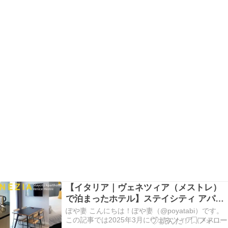
【イタリア｜ヴェネツィア（メストレ）
で泊まったホテル】ステイシティ アパー
トホテルズ｜Staycity Aparthotels
ぽや妻 こんにちは！ぽや妻（@poyatabi）です。
この記事では2025年3月にヴェネツィア（メスト