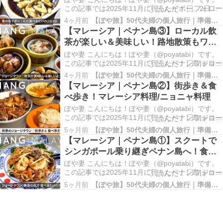
この記事では2025年11月に行ったイポー、2日間
の様子をまとめました。 イポーでは鶏三昧！ マレ
4ヶ月前
【ぽや旅】50代夫婦の個人旅行｜準備と記録
ーシア｜イポー｜画像をクリックするとYouTube
【マレーシア｜ペナン島③】ローカル飲
に移動します 久しぶりのマレーシア。今回はペナ
茶が楽しい＆美味しい！路地散策もワク
ン島とイポーで食べるだけの旅。…
ワク！！
ぽや妻 こんにちは！ぽや妻（@poyatabi）です。
この記事では2025年11月に行ったペナン島|ジョー
ジタウン滞在、4〜5日目の様子をまとめました。
4ヶ月前
【ぽや旅】50代夫婦の個人旅行｜準備と記録
ローカルな飲茶を楽しみました！ マレーシア｜ペ
【マレーシア｜ペナン島②】街歩き＆食
ナン島③｜画像をクリックするとYouTubeに移動
べ歩き！マレーシア料理/ニョニャ料理
します 久しぶりのマレーシア…
ぽや妻 こんにちは！ぽや妻（@poyatabi）です。
この記事では2025年11月に行ったペナン島|ジョー
ジタウン滞在、3日目の様子をまとめました。 朝
5ヶ月前
【ぽや旅】50代夫婦の個人旅行｜準備と記録
からローカルごはんを楽しみました！ マレーシア
【マレーシア｜ペナン島①】スクートで
｜ペナン島②｜画像をクリックするとYouTubeに
シンガポール乗り継ぎペナン島へ！食べ
移動します 久しぶりのマレーシ…
歩き旅
ぽや妻 こんにちは！ぽや妻（@poyatabi）です。
この記事では2025年11月に行ったペナン島|ジョー
ジタウン滞在、初日〜2日目の様子をまとめまし
5ヶ月前
【ぽや旅】50代夫婦の個人旅行｜準備と記録
た。 2年ぶりのマレーシア、5年ぶりのペナン島 マ
レーシア｜ペナン島①｜画像をクリックすると
YouTubeに移動します 久しぶり…