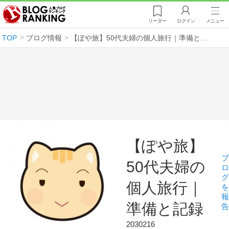
リーダー
ログイン
メニュー
TOP
ブログ情報
【ぽや旅】50代夫婦の個人旅行｜準備と記録
【ぽや旅】
ブ
50代夫婦の
ロ
グ
個人旅行｜
を
報
準備と記録
告
2030216