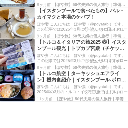
ア旅についてまとめています。今回はイスタンブ
8ヶ月前
【ぽや旅】50代夫婦の個人旅行｜準備と記録
ール観光3日目（帰国前日）の様子をまとめまし
【イスタンブールで食べたもの】バル・
た。 イスタンブール観光｜ブルーモスク＆バザー
カイマクと本場のケバブ！
ル トルコ&イタリアの旅2025⑨｜画像を…
ぽや妻 こんにちは！ぽや妻（@poyatabi）です。
この記事では2025年3月に行ったトルコ＆イタリ
ア旅についてまとめています。今回はイスタンブ
9ヶ月前
【ぽや旅】50代夫婦の個人旅行｜準備と記録
ール観光2日目（イタリアから戻って翌日）の様子
【トルコ＆イタリアの旅2025 ⑧】イスタ
をまとめました。 トプカプ宮殿を観に行った日に
ンブール観光｜トプカプ宮殿（チケット
食べたものをご紹介します♪ バル・カイマ…
高いけど行く価値ある！）
ぽや妻 こんにちは！ぽや妻（@poyatabi）です。
この記事では2025年3月に行ったトルコ＆イタリ
ア旅についてまとめています。今回はイスタンブ
9ヶ月前
【ぽや旅】50代夫婦の個人旅行｜準備と記録
ール観光2日目（イタリアから戻って翌日）の様子
【トルコ航空｜ターキッシュエアライ
をまとめました。 イスタンブール観光｜トプカプ
ン】機内食紹介｜イスタンブール-ボロー
宮殿 トルコ&イタリアの旅2025⑧｜画…
ニャ、ヴェネツィア-イスタンブール
ぽや妻 こんにちは！ぽや妻（@poyatabi）です。
2025年の3月のトルコ・イタリア旅ではトルコ-イ
タリア間をトルコ航空で移動しました。その時の
11ヶ月前
【ぽや旅】50代夫婦の個人旅行｜準備と記録
機内食をご紹介します☺ 【YouTubeで旅行記も公
開中】2025トルコ＆イタリアの旅 こちらからご覧
ください☺ 画像をクリックす…