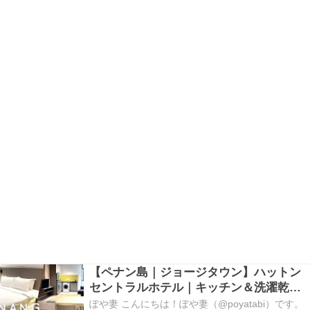
【ペナン島｜ジョージタウン】ハットン
セントラルホテル｜キッチン＆洗濯乾燥
機付きで便利！｜Hutton Central Hotel
ぽや妻 こんにちは！ぽや妻（@poyatabi）です。