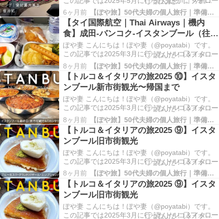
この記事では2025年5月に行った鬼怒川。今回も
鬼怒川温泉ホテルに滞在しました～。 【YouTube
6ヶ月前
【ぽや旅】50代夫婦の個人旅行｜準備と記録
で旅行記も公開中】鬼怒川温泉1泊2日 画像をクリ
【タイ国際航空｜Thai Airways｜機内
ックするとYouTubeに移動します｜2025鬼怒川温
食】成田-バンコク-イスタンブール（往
泉 国内ホテルの宿泊記…
復）
ぽや妻 こんにちは！ぽや妻（@poyatabi）です。
この記事では2025年3月に行ったトルコ＆イタリ
ア旅についてまとめています。今回はイスタンブ
8ヶ月前
【ぽや旅】50代夫婦の個人旅行｜準備と記録
ール観光最終日の様子をまとめました。
【トルコ＆イタリアの旅2025 ⑩】イスタ
【YouTubeで旅行記も公開中】2025トルコ＆イタ
ンブール新市街観光〜帰国まで
リアの旅 画像をクリックするとYouTu…
ぽや妻 こんにちは！ぽや妻（@poyatabi）です。
この記事では2025年3月に行ったトルコ＆イタリ
ア旅について、今回はイスタンブール観光最終日
8ヶ月前
【ぽや旅】50代夫婦の個人旅行｜準備と記録
の様子をまとめました。 新市街観光＆ロカンタで
【トルコ＆イタリアの旅2025 ⑨】イスタ
ごはん トルコ&イタリアの旅2025⑩｜画像をクリ
ンブール旧市街観光
ックするとYouTubeに移動します…
ぽや妻 こんにちは！ぽや妻（@poyatabi）です。
この記事では2025年3月に行ったトルコ＆イタリ
ア旅についてまとめています。今回はイスタンブ
8ヶ月前
【ぽや旅】50代夫婦の個人旅行｜準備と記録
ール観光3日目（帰国前日）の様子をまとめまし
【トルコ＆イタリアの旅2025 ⑨】イスタ
た。 イスタンブール観光｜ブルーモスク＆バザー
ンブール旧市街観光
ル トルコ&イタリアの旅2025⑨｜画像を…
ぽや妻 こんにちは！ぽや妻（@poyatabi）です。
この記事では2025年3月に行ったトルコ＆イタリ