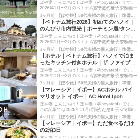
ぽや妻 こんにちは！ぽや妻（@poyatabi）です。
2026年1月〜2月のベトナム親子旅の様子を動画と
記事にまとめています。旅の計画の参考にしてい
3ヶ月前
【ぽや旅】50代夫婦の個人旅行｜準備と記録
ただけましたら幸いです☺ ベトナム親子旅2026｜
【ベトナム旅行2026】初めてのハノイ｜
ハノイ3泊5日の旅 こちらからご覧ください☺ 画像
のんびり市内観光｜ホーチミン廟/タンロ
をクリックするとYouTube…
ン遺跡/水上人形劇など
ぽや妻 こんにちは！ぽや妻（@poyatabi）です。
2026年1月〜2月のベトナム親子旅の様子を動画と
記事にまとめています。旅の計画の参考にしてい
3ヶ月前
【ぽや旅】50代夫婦の個人旅行｜準備と記録
ただけましたら幸いです☺ ベトナム親子旅2026｜
【ホテル｜ベトナム旅行】ハノイで泊ま
ハノイ3泊5日の旅 こちらからご覧ください☺ 画像
ったキッチン付きホテル｜ザ ファイブ ス
をクリックするとYouTube…
イーツ リラ｜The Five Suites Lilas
ぽや妻 こんにちは！ぽや妻（@poyatabi）です。
2026年1月〜2月のベトナム親子旅の様子を動画と
記事にまとめています。旅の計画の参考にしてい
3ヶ月前
【ぽや旅】50代夫婦の個人旅行｜準備と記録
ただけましたら幸いです☺ ベトナム親子旅2026｜
【マレーシア｜イポー】ACホテル バイ
ハノイ3泊5日の旅 こちらからご覧ください☺ 画像
マリオット イポー｜AC Hotel Ipoh
をクリックするとYouTube…
ぽや妻 こんにちは！ぽや妻（@poyatabi）です。
この記事では2025年11月に行ったマレーシア旅行
｜イポーで２泊したホテルをご紹介します。 ルー
4ヶ月前
【ぽや旅】50代夫婦の個人旅行｜準備と記録
ムツアー｜エーシーホテル イポー 画像をクリック
【マレーシア｜イポー】ただ食べるだけ
するとYouTubeに移動します｜2025エーシーホテ
の2泊3日
ルイポー マレーシア旅行｜…
ぽや妻 こんにちは！ぽや妻（@poyatabi）です。