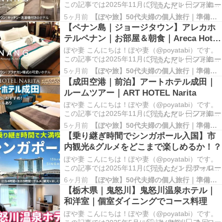
この記事では2025年11月に行ったマレーシア旅行
｜ペナン島ジョージタウンで泊まったホテルをご
5ヶ月前
【ぽや旅】50代夫婦の個人旅行｜準備と記録
紹介します。 ルームツアー｜ハットンセントラル
【ペナン島｜ジョージタウン】アレカホ
ホテル 画像をクリックするとYouTubeに移動しま
テルペナン｜お部屋＆朝食｜Areca Hotel
す｜2025ハットンセントラルホ…
Penang
ぽや妻 こんにちは！ぽや妻（@poyatabi）です。
この記事では2025年11月に行ったマレーシア旅行
｜ペナン島ジョージタウンで泊まったホテルをご
5ヶ月前
【ぽや旅】50代夫婦の個人旅行｜準備と記録
紹介します。 ルームツアー｜アレカホテルペナン
【成田空港｜前泊】アートホテル成田｜
画像をクリックするとYouTubeに移動します｜
ルームツアー｜ART HOTEL Narita
2025アレカホテルペナン マレー…
ぽや妻 こんにちは！ぽや妻（@poyatabi）です。
この記事では2025年11月に行ったマレーシア旅行
の前泊に利用した成田のホテルをご紹介します。
5ヶ月前
【ぽや旅】50代夫婦の個人旅行｜準備と記録
ルームツアー｜アートホテル成田 画像をクリック
【乗り継ぎ時間でシンガポール入国】市
するとYouTubeに移動します｜2025アートホテル
内観光&グルメをどこまで楽しめるか！？
成田 成田の前泊にアートホテ…
ぽや妻 こんにちは！ぽや妻（@poyatabi）です。
この記事では2025年11月に行ったシンガポール
（乗り継ぎ）滞在の様子をまとめました。 乗り継
6ヶ月前
【ぽや旅】50代夫婦の個人旅行｜準備と記録
ぎ時間だけでシンガポールを大満喫！ シンガポー
【栃木県｜鬼怒川】鬼怒川温泉ホテル｜
ル乗り継ぎ観光2026｜画像をクリックすると
和洋室｜個室ダイニングでコース料理
YouTubeに移動します マレーシア旅…
ぽや妻 こんにちは！ぽや妻（@poyatabi）です。