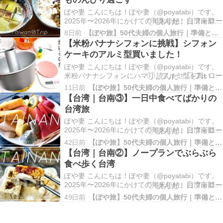
ぽや妻 こんにちは！ぽや妻（@poyatabi）です。
2025年〜2026年にかけての年末年始、台湾南部の
台南と高雄に行ってきました！この記事では台南
8日前
【ぽや旅】50代夫婦の個人旅行｜準備と記録
での様子をまとめています。YouTubeの動画とあ
【米粉バナナシフォンに挑戦】シフォン
わせてご覧ください♪ 台南4日目の様子 旅行の様子
ケーキのアルミ型買いました！
は動画にまとめています☺ 画…
ぽや妻 こんにちは！ぽや妻（@poyatabi）です。
米粉バナナシフォンにハマり、アルミ型を買いま
した〜。紙の型に比べて金属製のほうが焼くのが
11日前
【ぽや旅】50代夫婦の個人旅行｜準備と記録
難しいです。試行錯誤しながら今後も焼いて食べ
【台湾｜台南③】一日中食べてばかりの
たいです☺ 初めての米粉バナナシフォンケーキ｜
台湾旅
ド素人が作ってみたよ〜 動画もご覧ください☺ …
ぽや妻 こんにちは！ぽや妻（@poyatabi）です。
2025年〜2026年にかけての年末年始、台湾南部の
台南と高雄に行ってきました！この記事では台南
42日前
【ぽや旅】50代夫婦の個人旅行｜準備と記録
での様子をまとめています。YouTubeの動画とあ
【台湾｜台南②】ノープランでぶらぶら
わせてご覧ください♪ 台南4日目の様子 旅行の様子
食べ歩く台湾
は動画にまとめています☺ 画…
ぽや妻 こんにちは！ぽや妻（@poyatabi）です。
2025年〜2026年にかけての年末年始、台湾南部の
台南と高雄に行ってきました！この記事では台南
49日前
【ぽや旅】50代夫婦の個人旅行｜準備と記録
での様子をまとめています。YouTubeの動画とあ
わせてご覧ください♪ 台南2〜3日目の様子 旅行の
様子は動画にまとめています☺…