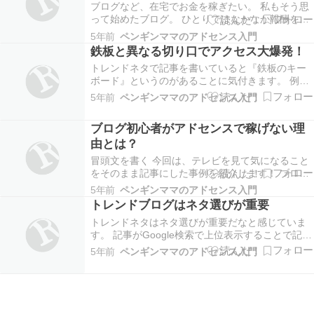
知らせ♪
ブログなど、在宅でお金を稼ぎたい。 私もそう思
って始めたブログ。 ひとりではなかなか報酬を上
げるのが難しい。 モチベーションも続かない。 そ
5年前
ペンギンママのアドセンス入門
んな方に朗報です！ 『Dreamer’s
鉄板と異なる切り口でアクセス大爆発！
Journey（DJ）』募集のためのお祭り『Dreamer's
トレンドネタで記事を書いていると『鉄板のキー
Journey FESTIVAL』…
ボード』というのがあることに気付きます。 例え
ば、コンビニスイーツネタなら、 発売日はいつか
5年前
ペンギンママのアドセンス入門
らいつまで カロリーは？ 食べ方は？ などです。
鉄板キーワードはライバルも同じキーワードを使
ブログ初心者がアドセンスで稼げない理
っていることが多いので、記事を書くタイミング
由とは？
によっ…
冒頭文を書く 今回は、テレビを見て気になること
をそのまま記事にした事例を紹介します！ ブログ
初心者がアドセンスで稼げない理由とは？ ブログ
5年前
ペンギンママのアドセンス入門
初心者がアドセンスで稼げない理由として 何につ
トレンドブログはネタ選びが重要
いて書いたら良いかわからない。 ライバルが多す
トレンドネタはネタ選びが重要だなと感じていま
ぎるものを扱っている。 需要がないもの＝ほとん
す。 記事がGoogle検索で上位表示することで記事
ど読…
にアクセスが多く来ます。 ネタが新鮮なほどライ
5年前
ペンギンママのアドセンス入門
バルが少ない状態で記事が書けるから 簡単に上位
表示できるのです。 なので、新鮮なネタを仕入れ
ることができるネタ元や鮮度が良いネタを選ぶの
が…