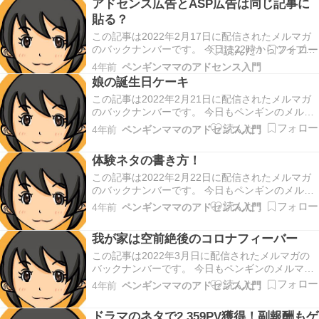
アドセンス広告とASP広告は同じ記事に
貼る？
この記事は2022年2月17日に配信されたメルマガ
のバックナンバーです。 今日は22時からツイブラ
のセミナーが開催されます。 その中で重大発表が
4年前
ペンギンママのアドセンス入門
あるということで、今からワクワクしています。
娘の誕生日ケーキ
前回のセミナーでも今日の伏線の話があったので
この記事は2022年2月21日に配信されたメルマガ
すが、今日は伏線回収ということで、どんな内
のバックナンバーです。 今日もペンギンのメルマ
容…
ガを読んで頂きどうもありがとうございます。 私
4年前
ペンギンママのアドセンス入門
には4人の子供がいて、明日4番目の娘の4歳の誕生
日♪ 娘は卵と牛乳アレルギーがあって 牛乳は4ccで
体験ネタの書き方！
湿疹、かゆみ、咳が出て 卵は固ゆでの…
この記事は2022年2月22日に配信されたメルマガ
のバックナンバーです。 今日もペンギンのメルマ
ガを読んで頂きどうもありがとうございます。 今
4年前
ペンギンママのアドセンス入門
日は末っ子の4歳の誕生日。 誕生日ケーキは19日
に食べたので 今夜は娘が大好きな手巻き寿司を 食
我が家は空前絶後のコロナフィーバー
べたいと思います。 ペンギンのメルマガ、…
この記事は2022年3月日に配信されたメルマガの
バックナンバーです。 今日もペンギンのメルマガ
を読んで頂きどうもありがとうございます。 3月
4年前
ペンギンママのアドセンス入門
11日ぶりのメルマガになってしまいました。 我が
家コロナに感染してまして メルマガ書けなかった
ドラマのネタで2,359PV獲得！副報酬もゲ