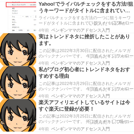
Yahoo!でライバルチェックをする方法!狙
うキーワードがタイトルに含まれている
記事数を数える方法
ライバルチェックをする方法の一つに狙うキーワ
ードがタイトルに含まれているライバル記事がい
くつあるかチェックするという方法があります。
4年前
ペンギンママのアドセンス入門
狙うキーワードがタイトルに含まれている記事が
実はトレンドネタに挫折したことがあり
少なければ、ライバルが少ないということなの
ます。
で、そのキーワードをタイトルや見出しに含めて
記事を書くことで…
この記事は2022年3月30日に配信されたメルマガ
のバックナンバーです。 今日もペンギンのメルマ
ガを読んで頂きどうもありがとうございます。 日
4年前
ペンギンママのアドセンス入門
曜日 子供たちと近所の公園で 遊びました。 その
私がブログ初心者にトレンドネタをおす
公園は県立公園なので 大きくて 色々な植物があり
すめする理由
ます。 この時期はやっぱり桜ですよね。 …
この記事は2022年3月29日に配信されたメルマガ
のバックナンバーです。 今日もペンギンのメルマ
ガを読んで頂きどうもありがとうございます。 最
4年前
ペンギンママのアドセンス入門
近、ASP案件の記事を書いています。 ASP案件の
楽天アフィリエイトしているサイトは今
記事 キーワード選定が難しいですねー。 トレンド
すぐ楽天に登録が必要！
ネタ実践しているのに なぜASP案件を…
この記事は2022年3月25日に配信されたメルマガ
のバックナンバーです。 外はポカポカして暖かい
のに 家の中は日が当たらなくて寒い。 我が家は借
4年前
ペンギンママのアドセンス入門
家に住んでいるので 将来的に旦那の実家近くに家