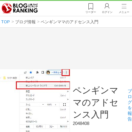
リーダー
ログイン
メニュー
TOP
ブログ情報
ペンギンママのアドセンス入門
ペンギンマ
ブ
ロ
マのアドセ
グ
を
ンス入門
報
告
2048408