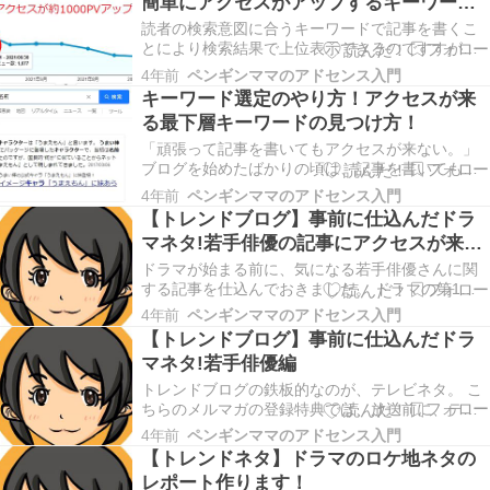
簡単にアクセスがアップするキーワード
の探し方
読者の検索意図に合うキーワードで記事を書くこ
とにより検索結果で上位表示できるのですすが、
ブログ初心者の場合、キーワード選定があまりう
4年前
ペンギンママのアドセンス入門
まくできず、上位表示できないことがあります。
キーワード選定のやり方！アクセスが来
サーチコンソールを使って、既に書いた記事のキ
る最下層キーワードの見つけ方！
ーワードを読者の検索意図に合わせて修正するだ
けで、検索順位…
「頑張って記事を書いてもアクセスが来ない。」
ブログを始めたばかりの頃は、記事を書いてもア
クセスが来ないということが多くありました。 記
4年前
ペンギンママのアドセンス入門
事にアクセスが来るようになったのは、キーワー
【トレンドブログ】事前に仕込んだドラ
ド選定で最下層キーワードを見つけ、最下層キー
マネタ!若手俳優の記事にアクセスが来
ワードを狙って記事を書くようになったからで
た！
す。 最下層キ…
ドラマが始まる前に、気になる若手俳優さんに関
する記事を仕込んでおきました。 ドラマの第1話
が始まってからどのくらいアクセスが来たのか、
4年前
ペンギンママのアドセンス入門
アクセス数や考察について書きました。 今回は、
【トレンドブログ】事前に仕込んだドラ
仕込んでおいた若手俳優の記事のアクセス数につ
マネタ!若手俳優編
いて紹介します。 【トレンドブログ】事前に仕込
んだドラマ…
トレンドブログの鉄板的なのが、テレビネタ。 こ
ちらのメルマガの登録特典では、放送前に、テレ
ビ欄から拾った情報から事前に記事を書くという
4年前
ペンギンママのアドセンス入門
方法を紹介しています。 ドラマも放送前に書ける
【トレンドネタ】ドラマのロケ地ネタの
ネタがあるのです。 イケメン、かわいい、個性
レポート作ります！
的。 こんな俳優さんがドラマに出てたら、『○○役