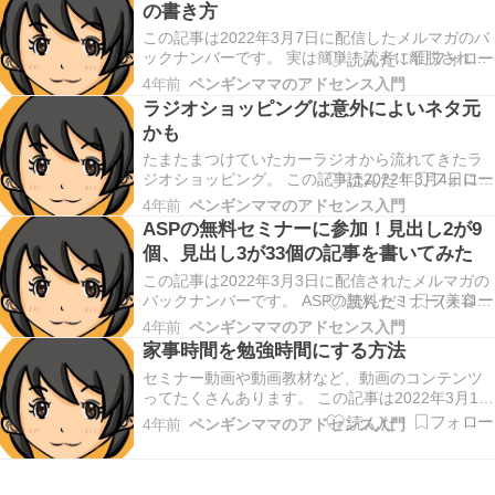
の書き方
り、 きちんと歯が磨けているか、 虫歯の予防…
この記事は2022年3月7日に配信したメルマガのバ
ックナンバーです。 実は簡単！読者に離脱されに
くい見出しの書き方 今日、記事のリサーチしてた
4年前
ペンギンママのアドセンス入門
ら 「これでは読者がすぐに離脱しちゃうよな」 と
ラジオショッピングは意外によいネタ元
いう見出しの付け方をしている記事を見つけたの
かも
で シェアしたいと思います。 記事を書く時に…
たまたまつけていたカーラジオから流れてきたラ
ジオショッピング。 この記事は2022年3月4日に配
信されたメルマガのバックナンバーです。 ラジオ
4年前
ペンギンママのアドセンス入門
ショッピングは意外によいネタ元かも 私は主に ト
ASPの無料セミナーに参加！見出し2が9
レンドブログの発信をしているのですが、 トレン
個、見出し3が33個の記事を書いてみた
ドって ブログで稼ぐための 基礎が詰まってる…
この記事は2022年3月3日に配信されたメルマガの
バックナンバーです。 ASPの無料セミナー(美容グ
ッズセミナー)に参加したよ 先週の金曜日にASPの
4年前
ペンギンママのアドセンス入門
セミナーに参加しました。 コロナになる前は都内
家事時間を勉強時間にする方法
の会場まで足を運ばないと セミナーに参加するこ
セミナー動画や動画教材など、動画のコンテンツ
とが出来なかったので 子供がちょうど…
ってたくさんあります。 この記事は2022年3月1日
に配信されたメルマガのバックナンバーです。 私
4年前
ペンギンママのアドセンス入門
が動画コンテンツをどのように 見ているのか紹介
したいと思います。 見るって、普通にスマホやPC
で見るんでしょ？ 確かにそうなんですけど、 …