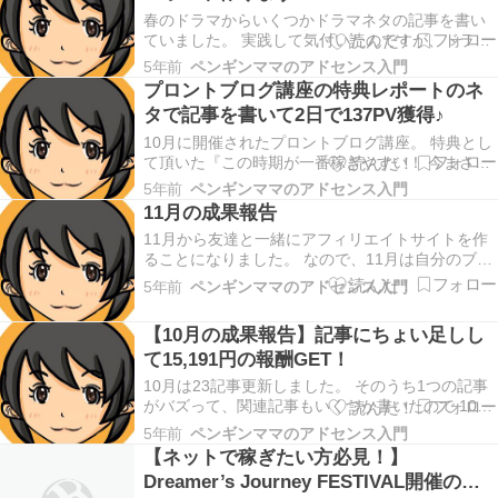
の俳優さ…
春のドラマからいくつかドラマネタの記事を書い
ていました。 実践して気付いたのですが、ドラマ
のロケ地ネタって ライバルがまだいないキーワー
5年前
ペンギンママのアドセンス入門
ドで記事を書くことができるし 需要があるので 記
プロントブログ講座の特典レポートのネ
事を書くと上位表示できてアクセスが多く集まる
タで記事を書いて2日で137PV獲得♪
んです。 この記事では、今回作成するドラマのロ
ケ地ネ…
10月に開催されたプロントブログ講座。 特典とし
て頂いた『この時期が一番稼ぎやすい！ 今まさに
狙い目の24個のキーワード集』と言うレポート。
5年前
ペンギンママのアドセンス入門
このレポートを参考に3記事書いてみました。 記
11月の成果報告
事を書いて2日目のアクセス数と3ヶ月経った今の3
11月から友達と一緒にアフィリエイトサイトを作
記事合計のアクセス数がどうなったのかまとめ
ることになりました。 なので、11月は自分のブロ
ま…
グの作業まで手が回らない状態で 新規記事は5記
5年前
ペンギンママのアドセンス入門
事・・・。 そんな状態でトレンドブログの成果が
どうなったのか、 この記事では、11月の成果報告
【10月の成果報告】記事にちょい足しし
をします。 今回は、11月の成果報告をしたいと…
て15,191円の報酬GET！
10月は23記事更新しました。 そのうち1つの記事
がバズって、関連記事もいくつか書いたので 10月
はトレンドブログの過去最高月収を記録しまし
5年前
ペンギンママのアドセンス入門
た。 この記事では、11月の成果報告をします。 今
【ネットで稼ぎたい方必見！】
回は、10月の成果報告をしたいと思います。 10月
Dreamer’s Journey FESTIVAL開催のお
の成果報告 さて、11月が始まったばかり…