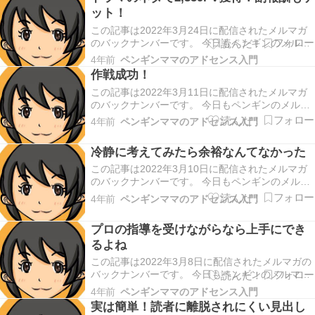
のです。 元気になってきたので 我が家のコロ…
ット！
この記事は2022年3月24日に配信されたメルマガ
のバックナンバーです。 今日もペンギンのメルマ
ガを読んで頂きどうもありがとうございます。 前
4年前
ペンギンママのアドセンス入門
回のメルマガから1週間経ってしまいました。 息
作戦成功！
子がコロナ陽性になり その影響で 私や次女も高熱
この記事は2022年3月11日に配信されたメルマガ
が出てしまったという話をしました。 高熱が…
のバックナンバーです。 今日もペンギンのメルマ
ガを読んで頂きどうもありがとうございます。 昨
4年前
ペンギンママのアドセンス入門
日 幼稚園に娘を迎えに行った時 幼稚園に咲いてい
る 早咲きの桜？梅？が キレイに咲いてて 春を感
冷静に考えてみたら余裕なんてなかった
じました。 ふわっと良い香りも しました…
この記事は2022年3月10日に配信されたメルマガ
のバックナンバーです。 今日もペンギンのメルマ
ガを読んで頂きどうもありがとうございます。 昨
4年前
ペンギンママのアドセンス入門
日は幼稚園のお遊戯発表会がありました。 年少の
娘は 崖の上のポニョの音楽に合わせて ダンスを踊
プロの指導を受けながらなら上手にでき
ったのですが、 カラフルなフリルが付いた袖…
るよね
この記事は2022年3月8日に配信されたメルマガの
バックナンバーです。 今日もペンギンのメルマガ
を読んで頂きどうもありがとうございます。 今日
4年前
ペンギンママのアドセンス入門
は小1長男の歯医者の 定期検診に行ってきまし
実は簡単！読者に離脱されにくい見出し
た。 定期検診では 虫歯になってないか 確認した